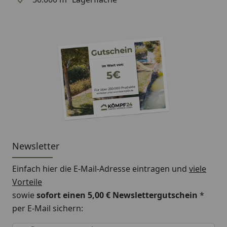
Newsletter
Einfach hier die E-Mail-Adresse eintragen und
viele
Vorteile
sowie
sofort einen 5,00 € Newslettergutschein
*
per E-Mail sichern:
Keine Eingabe erforderlich
Eingabe erforderlich
E-Mail *