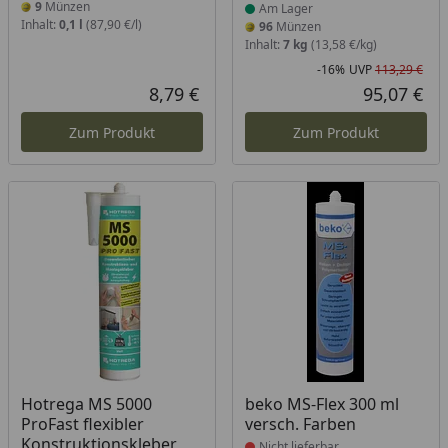
9
Münzen
Am Lager
Inhalt:
0,1 l
(87,90 €/l)
96
Münzen
Inhalt:
7 kg
(13,58 €/kg)
-16%
UVP
113,29 €
Rab
Urs
8,79 €
95,07 €
Aktueller Preis
Akt
Zum Produkt
Zum Produkt
Produkt nicht lieferbar
Hotrega MS 5000
beko MS-Flex 300 ml
ProFast flexibler
versch. Farben
Konstruktionskleber
Nicht lieferbar