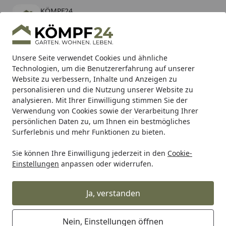
KÖMPF24
Öffnen
Banner schließen
KÖMPF24
kostenlos - Im App Store
Alle Produkte
Mein Konto
Wunschl
Eink
Unsere Seite verwendet Cookies und ähnliche
Technologien, um die Benutzererfahrung auf unserer
Hotline
4,81
/ 5
Suchen
Website zu verbessern, Inhalte und Anzeigen zu
personalisieren und die Nutzung unserer Website zu
analysieren. Mit Ihrer Einwilligung stimmen Sie der
Karibu Pools inkl. gratis Sandfilteranlage & Pool-
Verwendung von Cookies sowie der Verarbeitung Ihrer
Starterset (Gesamtwert bis 468,99€)
persönlichen Daten zu, um Ihnen ein bestmögliches
Surferlebnis und mehr Funktionen zu bieten.
Renovieren & Bauen
Baustoffe
Abdichtungen & Silikon
Sie können Ihre Einwilligung jederzeit in den
Cookie-
Startseite
Einstellungen
anpassen oder widerrufen.
Acryl & Silikon & Latex
Abdichtungen
Ja, verstanden
Ihre Artikelübersicht
Nein, Einstellungen öffnen