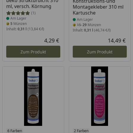
beko Strukturdicht 310
Konstruktions-und
ml, versch. Körnung
Montagekleber 310 ml
Kartusche
(1)
Am Lager
Am Lager
5
Münzen
15
29
Münzen
Inhalt:
0,31 l
(13,84 €/l)
Inhalt:
0,31 l
(46,74 €/l)
4,29 €
14,49 €
Aktueller Preis
Akt
Zum Produkt
Zum Produkt
Produkt am Lager
6 Farben
Produkt am Lager
2 Farben