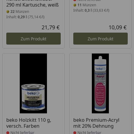
290 ml Kartusche, weiß
11
Münzen
Inhalt:
0,3 l
(33,63 €/l)
22
Münzen
Inhalt:
0,29 l
(75,14 €/l)
21,79 €
10,09 €
Aktueller Preis
Akt
Zum Produkt
Zum Produkt
Produkt nicht lieferbar
Produkt nicht lieferbar
beko Holzkitt 110 g,
beko Premium-Acryl
versch. Farben
mit 20% Dehnung
Nicht lieferbar
Nicht lieferbar