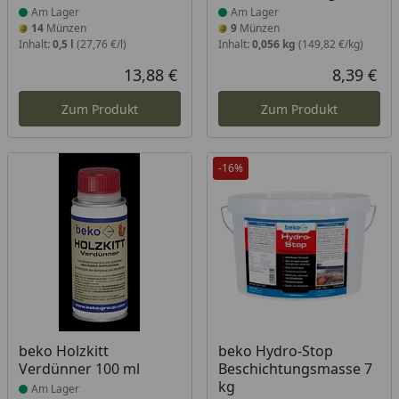
Am Lager
Am Lager
14
Münzen
9
Münzen
Inhalt:
0,5 l
(27,76 €/l)
Inhalt:
0,056 kg
(149,82 €/kg)
13,88 €
8,39 €
Aktueller Preis
Akt
Zum Produkt
Zum Produkt
-16%
Produkt am Lager
Produkt am Lager
beko Holzkitt
beko Hydro-Stop
Verdünner 100 ml
Beschichtungsmasse 7
kg
Am Lager