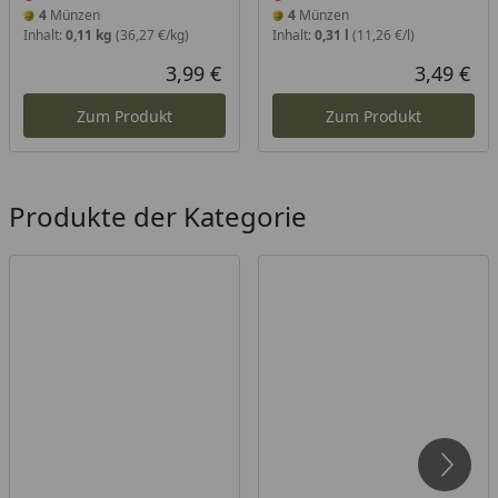
4
Münzen
4
Münzen
Inhalt:
0,11 kg
(36,27 €/kg)
Inhalt:
0,31 l
(11,26 €/l)
3,99 €
3,49 €
Aktueller Preis
Akt
Zum Produkt
Zum Produkt
Produkte der Kategorie