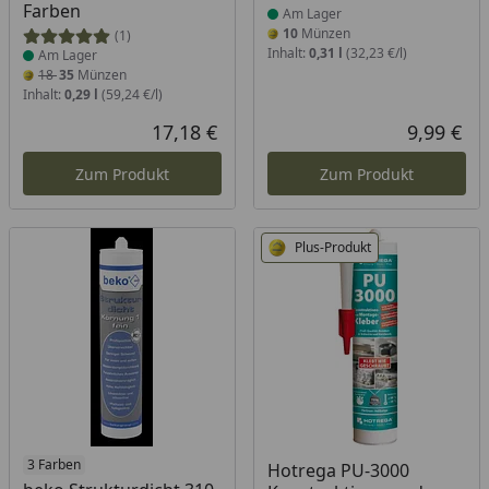
Farben
Am Lager
10
Münzen
(1)
Inhalt:
0,31 l
(32,23 €/l)
Am Lager
18
35
Münzen
Inhalt:
0,29 l
(59,24 €/l)
17,18 €
9,99 €
Aktueller Preis
Akt
Zum Produkt
Zum Produkt
Plus-Produkt
Produkt am Lager
3 Farben
Produkt am Lager
Hotrega PU-3000