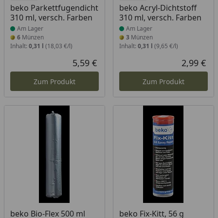
beko Parkettfugendicht
beko Acryl-Dichtstoff
310 ml, versch. Farben
310 ml, versch. Farben
Am Lager
Am Lager
6
Münzen
3
Münzen
Inhalt:
0,31 l
(18,03 €/l)
Inhalt:
0,31 l
(9,65 €/l)
5,59 €
2,99 €
Aktueller Preis
Akt
Zum Produkt
Zum Produkt
Produkt am Lager
Produkt am Lager
beko Bio-Flex 500 ml
beko Fix-Kitt, 56 g