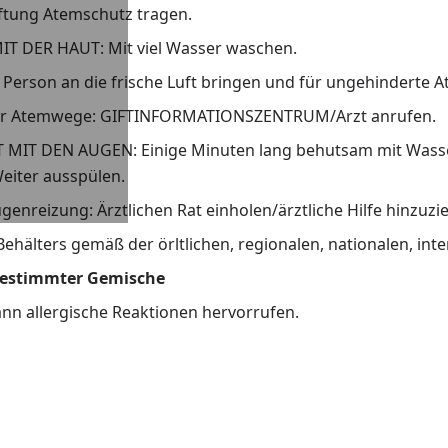
ftung Atemschutz tragen.
T DER HAUT: Mit viel Wasser waschen.
Person an die frische Luft bringen und für ungehinderte 
er Atemwege: GIFTINFORMATIONSZENTRUM/Arzt anrufen.
MIT DEN AUGEN: Einige Minuten lang behutsam mit Wasser
eiter ausspülen.
enreizung: Ärztlichen Rat einholen/ärztliche Hilfe hinzuzi
ehälters gemäß der örltlichen, regionalen, nationalen, inte
bestimmter Gemische
nn allergische Reaktionen hervorrufen.