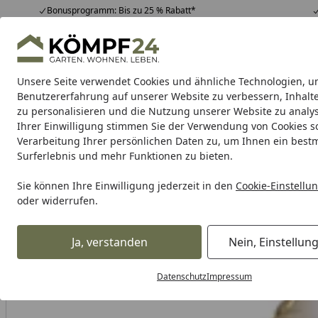
Bonusprogramm: Bis zu 25 % Rabatt*
Hotline
07051 / 9 22 22
4,81
/ 5
Mo-Fr. 8-16 Uhr
25.974 Bewertungen
Unsere Seite verwendet Cookies und ähnliche Technologien, u
Alle Produkte
Highlights
Tipps & Tricks
Alle Produkte
Benutzererfahrung auf unserer Website zu verbessern, Inhalt
zu personalisieren und die Nutzung unserer Website zu analys
Ihrer Einwilligung stimmen Sie der Verwendung von Cookies s
Hotrega
Nach Einsatzgebiete
Nach Materialarten
Verarbeitung Ihrer persönlichen Daten zu, um Ihnen ein best
Surferlebnis und mehr Funktionen zu bieten.
Karibu Pools inkl. gra
Sie können Ihre Einwilligung jederzeit in den
Cookie-Einstellu
oder widerrufen.
Dein Traumpool im Sorglos-Paket: F
Ja, verstanden
Nein, Einstellun
Hotrega
Hotrega nach Einsatzgebiete
Hotrega Kleben &
Startseite
Datenschutz
Impressum