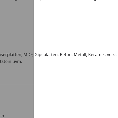
serplatten, MDF, Gipsplatten, Beton, Metall, Keramik, versc
tstein uvm.
en