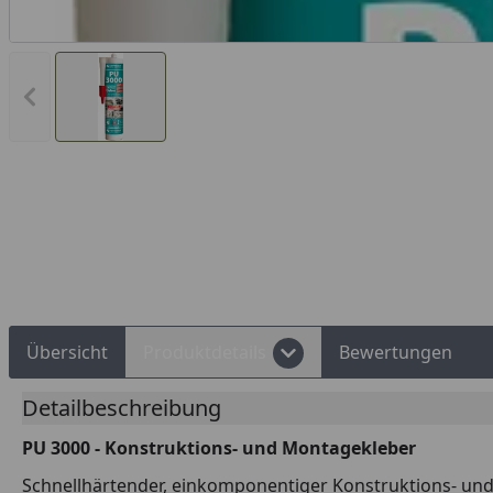
Vorheriges Bild anzeigen
Rechnungskauf
Montageservice
Übersicht
Produktdetails
Bewertungen
Detailbeschreibung
PU 3000 - Konstruktions- und Montagekleber
Schnellhärtender, einkomponentiger Konstruktions- und