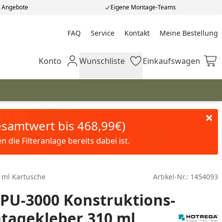
e Angebote
Eigene Montage-Teams
FAQ
Service
Kontakt
Meine Bestellung
Meine Bestellung
Konto
Wunschliste
Einkaufswagen
Mein Konto
Wunschliste
Einkaufswagen
Gesamtwert bis 468,99€)
die Filteranlage bereits dabei ist.
 ml Kartusche
Artikel-Nr.:
1454093
PU-3000 Konstruktions-
tagekleber 310 ml