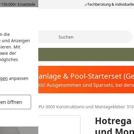
150.000+ Ersatzteile
Fachberatung & individuell
m die
Suche
e und Anzeigen
ieren. Mit
owie der
mögliches
tis Sandfilteranlage & Pool-Starterset (
ngen
anpassen
ilter&Pflege gratis! Ausgenommen sind Sparsets, bei denen 
gen öffnen
 Dichten
Hotrega PU-3000 Konstruktions-und Montagekleber 310
Hotrega 
und Mon