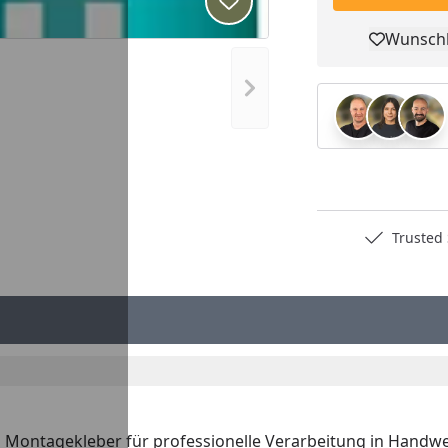
Produkt zur Wunschliste hi
Wunschl
Pro
Nächstes Bild anzeigen
Deutschlands bester Händler
Trusted S
 Montagekleber für professionelle Verarbeitung in Handwe