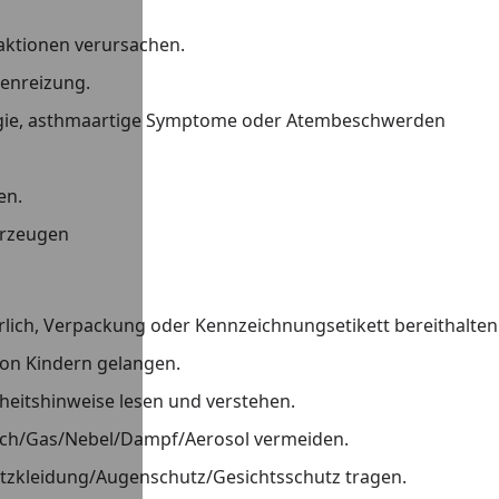
aktionen verursachen.
enreizung.
rgie, asthmaartige Symptome oder Atembeschwerden
en.
erzeugen
derlich, Verpackung oder Kennzeichnungsetikett bereithalten
von Kindern gelangen.
heitshinweise lesen und verstehen.
ch/Gas/Nebel/Dampf/Aerosol vermeiden.
zkleidung/Augenschutz/Gesichtsschutz tragen.