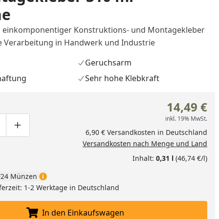
he
r, einkomponentiger Konstruktions- und Montagekleber
le Verarbeitung in Handwerk und Industrie
Geruchsarm
haftung
Sehr hohe Klebkraft
14,49 €
inkl. 19% MwSt.
ge um eins verringern
duktmenge manuell eingeben
Produktmenge um eins erhöhen
6,90 € Versandkosten in Deutschland
Versandkosten nach Menge und Land
Inhalt:
0,31 l
(46,74 €/l)
24 Münzen
ferzeit: 1-2 Werktage in Deutschland
In den Einkaufswagen
In den Einkaufswagen legen