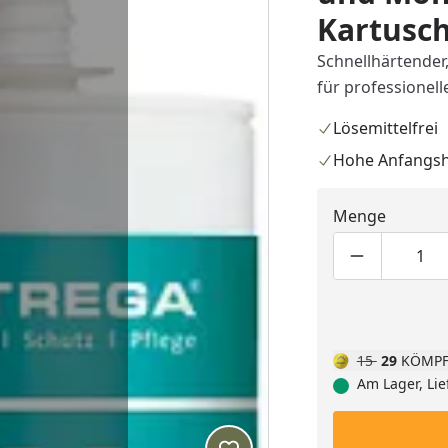
Kartusc
Schnellhärtende
für professionel
Lösemittelfrei
Hohe Anfangs
Menge
Produktmen
Pro
15
29
KÖMPF
Am Lager, Lie