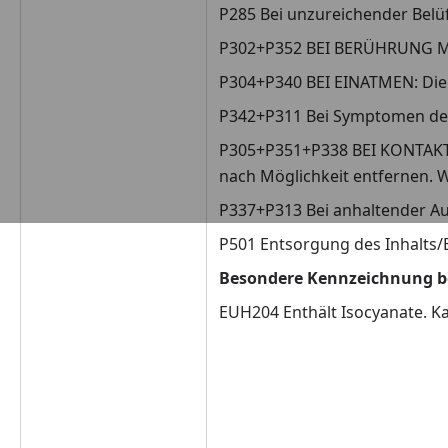
P285 Bei unzureichender Belü
P302+P352 BEI BERÜHRUNG MI
P304+P340 BEI EINATMEN: Die 
P342+P311 Bei Symptomen d
P305+P351+P338 BEI KONTAKT 
nach Möglichkeit entfernen. W
P337+P313 Bei anhaltender Aug
P501 Entsorgung des Inhalts/B
Besondere Kennzeichnung 
EUH204 Enthält Isocyanate. Ka