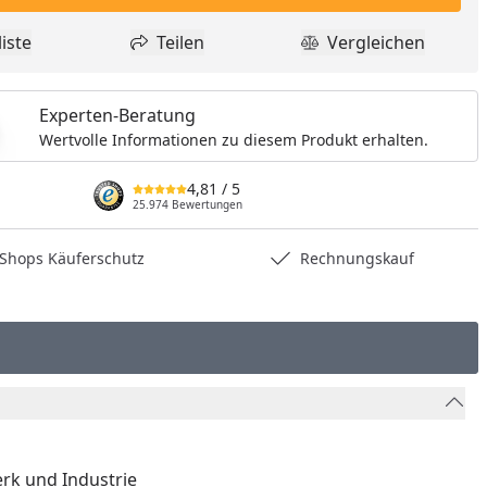
nzufügen
iste
Teilen
Vergleichen
dukt zur Wunschliste hinzufügen
Teilen
Produkt Vergle
Experten-Beratung
Wertvolle Informationen zu diesem Produkt erhalten.
4,81
/ 5
25.974 Bewertungen
hops Käuferschutz
Rechnungskauf
rk und Industrie