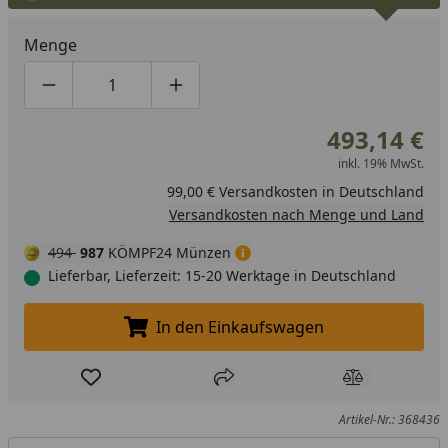
Menge
Produktmenge um eins verringern
Produktmenge manuell eingeben
Produktmenge um eins erhöhen
493,14 €
inkl. 19% MwSt.
99,00 € Versandkosten in Deutschland
Versandkosten nach Menge und Land
494
987
KÖMPF24 Münzen
Lieferbar, Lieferzeit: 15-20 Werktage in Deutschland
In den Einkaufswagen
In den Einkaufswagen legen
Produkt zur Wunschliste hinzufügen
Teilen
Produkt Ver
Artikel-Nr.: 368436