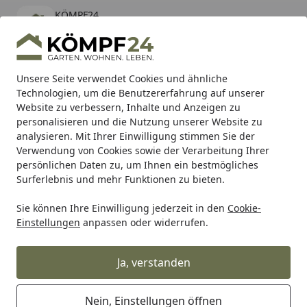
KÖMPF24
Öffnen
Banner schließen
KÖMPF24
kostenlos - Im App Store
Alle Produkte
Mein Konto
Wunschl
Eink
Unsere Seite verwendet Cookies und ähnliche
Technologien, um die Benutzererfahrung auf unserer
Hotline
4,81
/ 5
Suchen
Website zu verbessern, Inhalte und Anzeigen zu
personalisieren und die Nutzung unserer Website zu
analysieren. Mit Ihrer Einwilligung stimmen Sie der
Karibu Pools inkl. gratis Sandfilteranlage & Pool-
Verwendung von Cookies sowie der Verarbeitung Ihrer
Starterset (Gesamtwert bis 468,99€)
persönlichen Daten zu, um Ihnen ein bestmögliches
Surferlebnis und mehr Funktionen zu bieten.
Sie können Ihre Einwilligung jederzeit in den
Cookie-
Alles für den Garten
Gartenhaus
Zubehör für Gartenhäu
Einstellungen
anpassen oder widerrufen.
Startseite
Palmako Schleppdach 4,3 m²
Ja, verstanden
Nein, Einstellungen öffnen