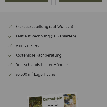
Bedarf an
1 Rolle á 10 m (optional
Dachpappe
erhältlich - siehe Reiter
"Zubehör")
Packmaß
290 x 59 x 24 cm
Expresszustellung (auf Wunsch)
(LxBxH)
Kauf auf Rechnung (10 Zahlarten)
Gewicht
150 kg
Montageservice
Montage
Montage zum günstigen
Festpreis möglich
Kostenlose Fachberatung
Deutschlands bester Händler
50.000 m² Lagerfläche
Optionale Erweiterungen (siehe Reiter "Zubehör"):
Palmako Dachschindeln
Palmako Dachpappe schwarz
Palmako Dachpappennägel