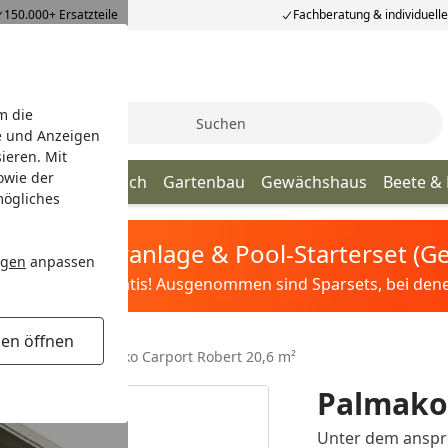
150.000+ Ersatzteile
Fachberatung & individuell
m die
Suche
e und Anzeigen
ieren. Mit
owie der
age
Terrassendach
Gartenbau
Gewächshaus
Beete &
mögliches
tis Sandfilteranlage & Pool-Starterset (
ngen
anpassen
ilter&Pflege gratis! Ausgenommen sind Sparsets, bei denen 
gen öffnen
lcarports
Palmako Carport Robert 20,6 m²
Palmako 
Unter dem ansp