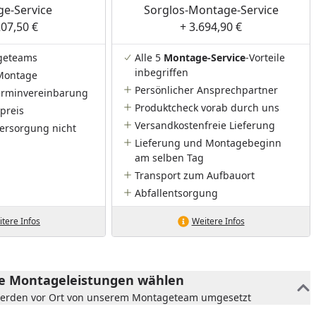
e-Service
Sorglos-Montage-Service
207,50 €
+ 3.694,90 €
geteams
Alle 5
Montage-Service
-Vorteile
inbegriffen
Montage
Persönlicher Ansprechpartner
Terminvereinbarung
Produktcheck vorab durch uns
preis
Versandkostenfreie Lieferung
ersorgung nicht
Lieferung und Montagebeginn
am selben Tag
Transport zum Aufbauort
Abfallentsorgung
tere Infos
Weitere Infos
he Montageleistungen wählen
werden vor Ort von unserem Montageteam umgesetzt