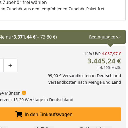
 Zubehör frei wählen
ein Zubehör aus dem empfohlenen Zubehör-Paket frei
Sie nur
3.371,44 €
(– 73,80 €)
Bedingungen
-14%
UVP
4.037,97 €
3.445,24 €
inkl. 19% MwSt.
ge um eins verringern
duktmenge manuell eingeben
Produktmenge um eins erhöhen
99,00 € Versandkosten in Deutschland
Versandkosten nach Menge und Land
24 Münzen
eferzeit: 15-20 Werktage in Deutschland
In den Einkaufswagen
In den Einkaufswagen legen