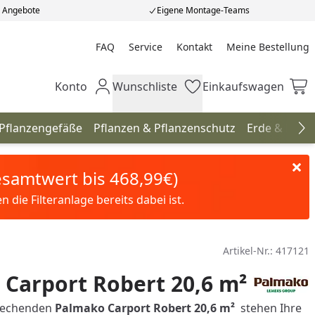
e Angebote
Eigene Montage-Teams
FAQ
Service
Kontakt
Meine Bestellung
Meine Bestellung
Konto
Wunschliste
Einkaufswagen
Mein Konto
Wunschliste
Einkaufswagen
 Pflanzengefäße
Pflanzen & Pflanzenschutz
Erde & Düng
Na
Gesamtwert bis 468,99€)
die Filteranlage bereits dabei ist.
Artikel-Nr.:
417121
Carport Robert 20,6 m²
rechenden
Palmako Carport Robert 20,6 m²
stehen Ihre