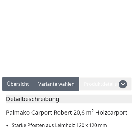
Rechnungskauf
Montageservice
Übersicht
Variante wählen
Produktdetails
Detailbeschreibung
Palmako Carport Robert 20,6 m² Holzcarport
Starke Pfosten aus Leimholz 120 x 120 mm