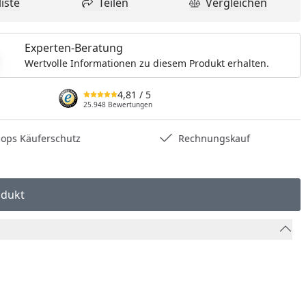
iste
Teilen
Vergleichen
dukt zur Wunschliste hinzufügen
Teilen
Produkt Vergle
Experten-Beratung
Wertvolle Informationen zu diesem Produkt erhalten.
4,81
/ 5
25.948 Bewertungen
hops Käuferschutz
Rechnungskauf
odukt