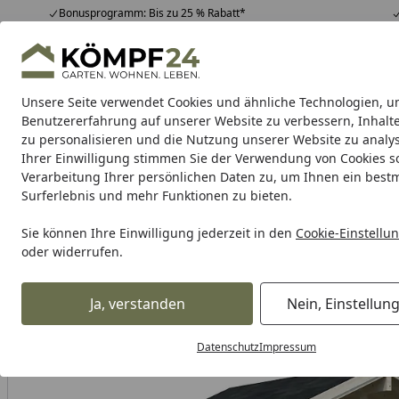
Bonusprogramm: Bis zu 25 % Rabatt*
Hotline
07051 / 9 22 22
4,81
/ 5
Mo-Fr. 8-16 Uhr
25.948 Bewertungen
Unsere Seite verwendet Cookies und ähnliche Technologien, u
Alle Produkte
Highlights
Tipps & Tricks
Alle Produkte
Benutzererfahrung auf unserer Website zu verbessern, Inhalt
zu personalisieren und die Nutzung unserer Website zu analys
Ihrer Einwilligung stimmen Sie der Verwendung von Cookies s
Garten
Gartenhaus
Gerätehaus
Carport & Gar
Verarbeitung Ihrer persönlichen Daten zu, um Ihnen ein best
Surferlebnis und mehr Funktionen zu bieten.
Karibu Pools inkl. gra
Sie können Ihre Einwilligung jederzeit in den
Cookie-Einstellu
oder widerrufen.
Dein Traumpool im Sorglos-Paket: F
Ja, verstanden
Nein, Einstellun
Alles für den Garten
Carport & Garage
Carports
Doppe
Startseite
Datenschutz
Impressum