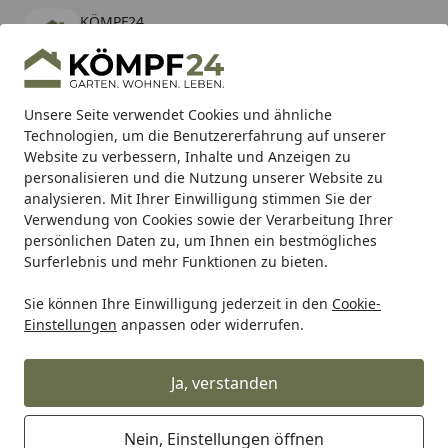
KÖMPF24
Öffnen
Banner schließen
KÖMPF24
kostenlos - Im App Store
Alle Produkte
Mein Konto
Wunschl
Eink
Unsere Seite verwendet Cookies und ähnliche
Technologien, um die Benutzererfahrung auf unserer
Hotline
4,81
/ 5
Suchen
Website zu verbessern, Inhalte und Anzeigen zu
personalisieren und die Nutzung unserer Website zu
analysieren. Mit Ihrer Einwilligung stimmen Sie der
Karibu Pools inkl. gratis Sandfilteranlage & Pool-
Verwendung von Cookies sowie der Verarbeitung Ihrer
Starterset (Gesamtwert bis 468,99€)
persönlichen Daten zu, um Ihnen ein bestmögliches
Surferlebnis und mehr Funktionen zu bieten.
Sie können Ihre Einwilligung jederzeit in den
Cookie-
Alles für den Garten
Gartenbau
Terrassenbeläge
Terr
Einstellungen
anpassen oder widerrufen.
Startseite
OSMO MULTI-DECK BPC-
Terrassendiele Vollprofil
Ja, verstanden
DUNKELBRAUN-genutet oder
geriffelt
Nein, Einstellungen öffnen