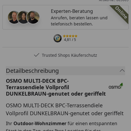
Online
Experten-Beratung
Anrufen, beraten lassen und
telefonisch bestellen.
4,81
/ 5
Trusted Shops Käuferschutz
Detailbeschreibung
OSMO MULTI-DECK BPC-
Terrassendiele Vollprofil
DUNKELBRAUN-genutet oder geriffelt
OSMO MULTI-DECK BPC-Terrassendiele
Vollprofil DUNKELBRAUN-genutet oder geriffelt
Ihr
Outdoor-Wohnzimmer
für einen entspannten
Start in den Tag, oder Ihre Location für das