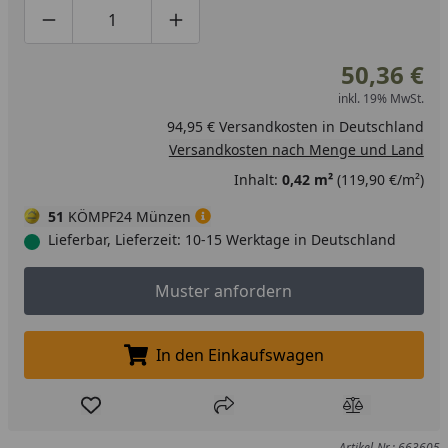
Produktmenge um eins verringern
Produktmenge manuell eingeben
Produktmenge um eins erhöhen
50,36 €
inkl. 19% MwSt.
94,95 € Versandkosten in Deutschland
Versandkosten nach Menge und Land
Inhalt:
0,42 m²
(119,90 €/m²)
51
KÖMPF24 Münzen
Lieferbar, Lieferzeit: 10-15 Werktage in Deutschland
Muster anfordern
Muster anfordern
In den Einkaufswagen
In den Einkaufswagen legen
Produkt zur Wunschliste hinzufügen
Teilen
Produkt Ver
Artikel-Nr.: 663605