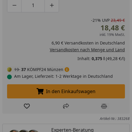
Produktmenge um eins verringern
Produktmenge manuell eingeben
Produktmenge um eins erhöhen
-21%
UVP
23,49 €
18,48 €
inkl. 19% MwSt.
6,90 € Versandkosten in Deutschland
Versandkosten nach Menge und Land
Inhalt:
0,375 l
(49,28 €/l)
19
37
KÖMPF24 Münzen
Am Lager, Lieferzeit: 1-2 Werktage in Deutschland
In den Einkaufswagen
In den Einkaufswagen legen
Produkt zur Wunschliste hinzufügen
Teilen
Produkt Ver
Artikel-Nr.: 383268
Experten-Beratung