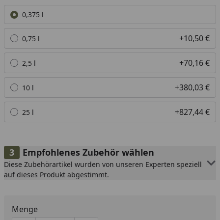
Alle anzeigen (5)
0,375 l
+10,50 €
0,75 l
+70,16 €
2,5 l
+380,03 €
10 l
+827,44 €
25 l
Empfohlenes Zubehör wählen
Diese Zubehörartikel wurden von unseren Experten speziell
auf dieses Produkt abgestimmt.
Menge