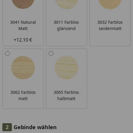
0,75 l ausreichend für ca. 18 m²
2,5 l ausreichend für ca. 60 m²
5 l ausreichend für ca. 120 m²
3041 Natural
3011 Farblos
3032 Farblos
10 l ausreichend für ca. 240 m²
Matt
glänzend
seidenmatt
+12,10 €
3062 Farblos
3065 Farblos
matt
halbmatt
Gebinde wählen