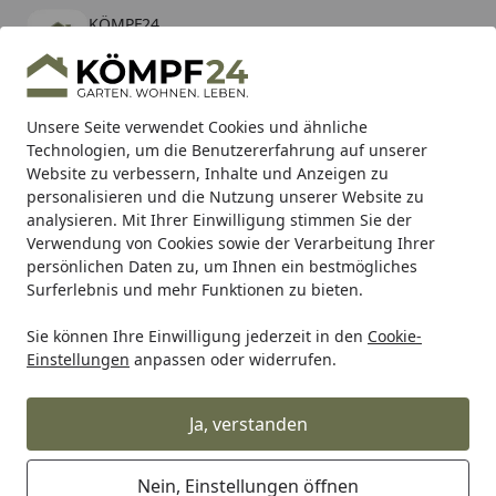
KÖMPF24
Öffnen
Banner schließen
KÖMPF24
kostenlos - Im App Store
Alle Produkte
Mein Konto
Wunschl
Eink
Unsere Seite verwendet Cookies und ähnliche
Technologien, um die Benutzererfahrung auf unserer
Hotline
4,81
/ 5
Suchen
Website zu verbessern, Inhalte und Anzeigen zu
personalisieren und die Nutzung unserer Website zu
analysieren. Mit Ihrer Einwilligung stimmen Sie der
Karibu Pools inkl. gratis Sandfilteranlage & Pool-
Verwendung von Cookies sowie der Verarbeitung Ihrer
Starterset (Gesamtwert bis 468,99€)
persönlichen Daten zu, um Ihnen ein bestmögliches
Surferlebnis und mehr Funktionen zu bieten.
Sie können Ihre Einwilligung jederzeit in den
Cookie-
Alles für den Garten
Gartenhaus
Faserplatten Gartenhä
Einstellungen
anpassen oder widerrufen.
Startseite
Osmo Hartwachs-Öl Original für
Fußböden
Ja, verstanden
5
(31 Bewertungen)
Nein, Einstellungen öffnen