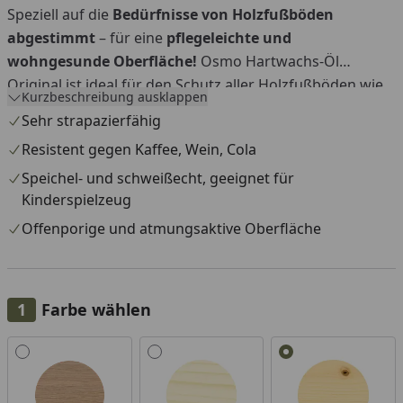
Speziell auf die
Bedürfnisse von Holzfußböden
You
abgestimmt
– für eine
pflegeleichte und
wohngesunde Oberfläche!
Osmo Hartwachs-Öl
Original ist ideal für den Schutz aller Holzfußböden wie
Kurzbeschreibung ausklappen
Gartenhaus-Fußböden, Massivholzdielen,
Sehr strapazierfähig
Landhausdielen, Schiffsböden, OSB- und Korkfußböden
Resistent gegen Kaffee, Wein, Cola
sowie für Möbeloberflächen. Das Hartwachs-Öl darf
Speichel- und schweißecht, geeignet für
nicht in Sauna-Innenräumen verwendet werden (die
Kinderspielzeug
Verwendung in Saunahaus-Vorräumen ist problemlos
möglich).
Offenporige und atmungsaktive Oberfläche
Farbtöne/Glanzgrad: 3011 Farblos glänzend, 3032
Farblos seidenmatt, 3062 Farblos matt, 3065 Farblos
Farbe wählen
halbmatt, 3041 Natural Matt
Alle anzeigen (5)
Erhältliche Gebinde:
0,375 l ausreichend für ca. 9 m²