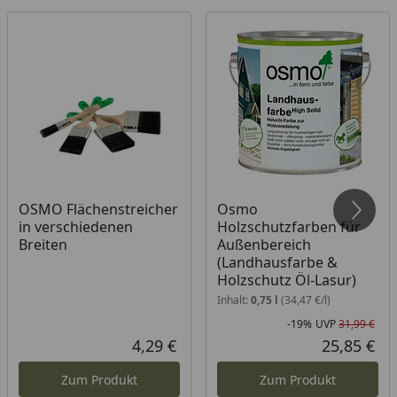
Farbtöne/Glanzgrad: 3011 Farblos glänzend, 3032
Farblos seidenmatt, 3062 Farblos matt, 3065
Farblos halbmatt, 3041 Natural Matt
Verarbeitbar mit Flächenstreicher, Mikrofaserrolle,
Streichbürste, Pad
OSMO Flächenstreicher
Osmo
in verschiedenen
Holzschutzfarben für
Breiten
Außenbereich
(Landhausfarbe &
Holzschutz Öl-Lasur)
Inhalt:
0,75 l
(34,47 €/l)
-19%
UVP
31,99 €
Rab
Urs
4,29 €
25,85 €
Aktueller Preis
Akt
Zum Produkt
Zum Produkt