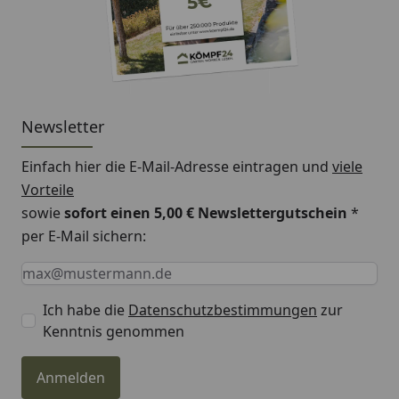
Newsletter
Einfach hier die E-Mail-Adresse eintragen und
viele
Vorteile
sowie
sofort einen 5,00 € Newslettergutschein
*
per E-Mail sichern:
Keine Eingabe erforderlich
Eingabe erforderlich
E-Mail *
Ich habe die
Datenschutzbestimmungen
zur
Kenntnis genommen
Anmelden