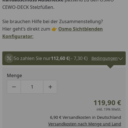
CEWO-DECK Stelzfüßen.
Sie brauchen Hilfe bei der Zusammenstellung?
Hier geht’s direkt zum 👉
Osmo Sichtblenden
Konfigurator
:
So zahlen Sie nur
112,60 €
(– 7,30 €)
Bedingungen
Menge
Produktmenge um eins verringern
Produktmenge manuell eingeben
Produktmenge um eins erhöhen
119,90 €
inkl. 19% MwSt.
6,90 € Versandkosten in Deutschland
Versandkosten nach Menge und Land