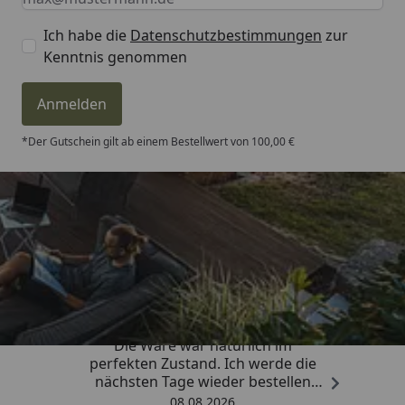
Ich habe die
Datenschutzbestimmungen
zur
Kenntnis genommen
Anmelden
*Der Gutschein gilt ab einem Bestellwert von 100,00 €
Trusted Shops
4,81
/ 5
„Hervorragend schnelle Lieferung.
Die Ware war natürlich im
perfekten Zustand. Ich werde die
nächsten Tage wieder bestellen
Grüße an die Belegschaft gute
08.08.2026