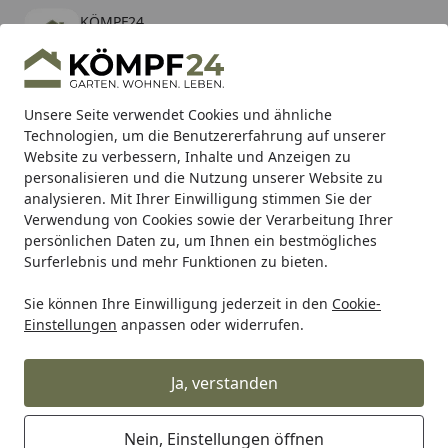
KÖMPF24
Öffnen
Banner schließen
KÖMPF24
kostenlos - Im App Store
Alle Produkte
Mein Konto
Wunschl
Eink
Unsere Seite verwendet Cookies und ähnliche
Technologien, um die Benutzererfahrung auf unserer
Hotline
4,81
/ 5
Suchen
Website zu verbessern, Inhalte und Anzeigen zu
personalisieren und die Nutzung unserer Website zu
analysieren. Mit Ihrer Einwilligung stimmen Sie der
Karibu Pools inkl. gratis Sandfilteranlage & Pool-
Verwendung von Cookies sowie der Verarbeitung Ihrer
Starterset (Gesamtwert bis 468,99€)
persönlichen Daten zu, um Ihnen ein bestmögliches
Surferlebnis und mehr Funktionen zu bieten.
Sie können Ihre Einwilligung jederzeit in den
Cookie-
Alles für den Garten
Gartenbau
Terrassenbeläge
Terr
Einstellungen
anpassen oder widerrufen.
Startseite
OSMO CEWO-DECK Randabschluss
Außenecke
Ja, verstanden
Nein, Einstellungen öffnen