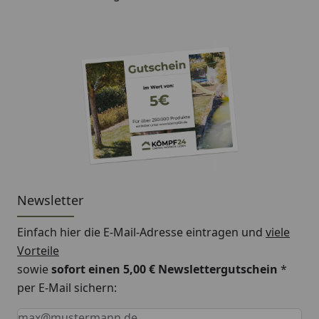
Newsletter
Einfach hier die E-Mail-Adresse eintragen und
viele
Vorteile
sowie
sofort einen 5,00 € Newslettergutschein
*
per E-Mail sichern:
Keine Eingabe erforderlich
Eingabe erforderlich
E-Mail *