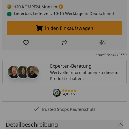
120
KÖMPF24 Münzen
Lieferbar, Lieferzeit: 10-15 Werktage in Deutschland
In den Einkaufswagen
In den Einkaufswagen legen
Produkt zur Wunschliste hinzufügen
Teilen
Produkt Ver
Artikel-Nr.: 4213550
Experten-Beratung
Wertvolle Informationen zu diesem
Produkt erhalten.
4,81
/ 5
Trusted Shops Käuferschutz
Detailbeschreibung