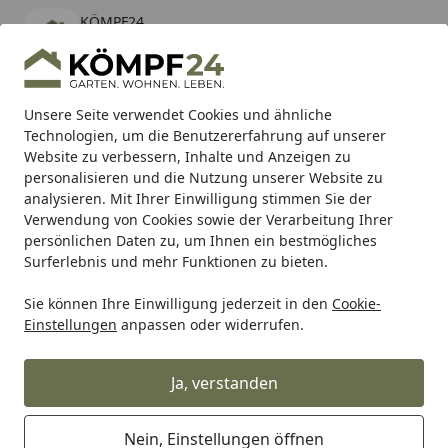
KÖMPF24
Öffnen
Banner schließen
KÖMPF24
kostenlos - Im App Store
Alle Produkte
Mein Konto
Wunschl
Eink
Unsere Seite verwendet Cookies und ähnliche
Technologien, um die Benutzererfahrung auf unserer
Hotline
4,81
/ 5
Suchen
Website zu verbessern, Inhalte und Anzeigen zu
personalisieren und die Nutzung unserer Website zu
analysieren. Mit Ihrer Einwilligung stimmen Sie der
Karibu Pools inkl. gratis Sandfilteranlage & Pool-
Verwendung von Cookies sowie der Verarbeitung Ihrer
Starterset (Gesamtwert bis 468,99€)
persönlichen Daten zu, um Ihnen ein bestmögliches
Surferlebnis und mehr Funktionen zu bieten.
Sie können Ihre Einwilligung jederzeit in den
Cookie-
Grill
Pizzaofen
Pizzaofen Gas
Ooni Pizzaofen Koda 2 M
Einstellungen
anpassen oder widerrufen.
Startseite
Ooni Pizzaofen Koda 2 Max 24" mit
gratis Abdeckung
Ja, verstanden
Nein, Einstellungen öffnen