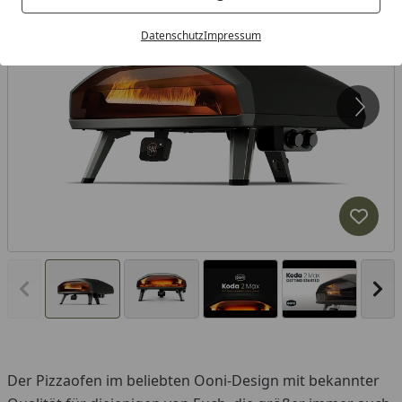
Datenschutz
Impressum
Produk
Vorheriges Bild anzeigen
Näc
Der Pizzaofen im beliebten Ooni-Design mit bekannter
You