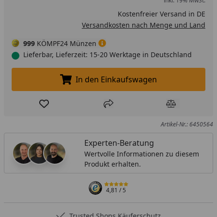
inkl. 19% MwSt.
Kostenfreier Versand in DE
Versandkosten nach Menge und Land
999
KÖMPF24 Münzen
Lieferbar, Lieferzeit: 15-20 Werktage in Deutschland
In den Einkaufswagen
In den Einkaufswagen legen
Produkt zur Wunschliste hinzufügen
Teilen
Produkt Ver
Artikel-Nr.: 6450564
Experten-Beratung
Wertvolle Informationen zu diesem
Produkt erhalten.
4,81
/ 5
Trusted Shops Käuferschutz