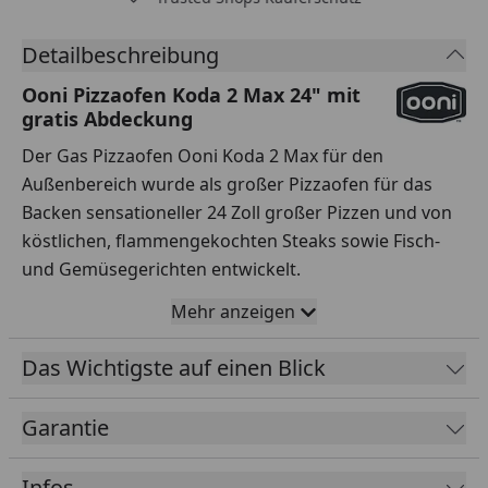
Detailbeschreibung
Ooni Pizzaofen Koda 2 Max 24" mit
gratis Abdeckung
Der Gas Pizzaofen Ooni Koda 2 Max für den
Außenbereich wurde als großer Pizzaofen für das
Backen sensationeller 24 Zoll großer Pizzen und von
köstlichen, flammengekochten Steaks sowie Fisch-
und Gemüsegerichten entwickelt.
Neben einem ansprechend minimalistischen Design
Mehr anzeigen
sowie integrierter Gaszündung überzeugt der große
Pizzaofen Ooni Koda 24 mit einer weiten
Das Wichtigste auf einen Blick
Ofenöffnung, einem großen, zweigeteilten Cordierit-
Pizzastein und einer innovativen L-förmigen Flamme.
Garantie
Einfach die Sofortgaszündung aktivieren und in nur
20 Minuten kann es mit dem Backen oder Garen in
Infos