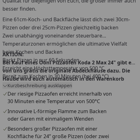
Qualität für diejenigen von Euch, die größer immer auch
besser finden.
Eine 61cm-Koch- und Backfläche lässt dich zwei 30cm-
Pizzen oder drei 25cm-Pizzen gleichzeitig backen
Zwei unabhängig voneinander steuerbare
Temperaturzonen ermöglichen die ultimative Vielfalt
beim Kochen und Backen
AKTION:
Backt Pizzen in nur 60 Sekunden
Bei Kauf eines Ooni Pizzaofen Koda 2 Max 24" gibt es
Erreicht eine Höchsttemperatur von 500 °C
von uns gratis die originale Abdeckhause dazu. Die
Bereit zum Kochen in 30 Minuten (bei 400 °C)
Haube wird euch automatisch in den Warenkorb
Kurzbeschreibung ausklappen
gelegt, sobald ihr den Koda 2 Max hineingelegt habt.
Der riesige Pizzaofen erreicht innerhalb von
30 Minuten eine Temperatur von 500°C
Innovative L-förmige Flamme zum Backen
oder Garen mit einmaligem Wenden
Besonders großer Pizzaofen mit einer
Kochfläche für 24” große Pizzen (oder zwei