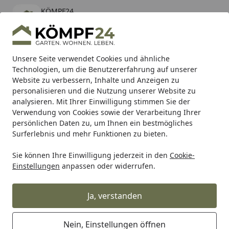
KÖMPF24
Öffnen
Banner schließen
KÖMPF24
kostenlos - Im App Store
Alle Produkte
Mein Konto
Wunschl
Eink
Unsere Seite verwendet Cookies und ähnliche
Technologien, um die Benutzererfahrung auf unserer
Hotline
4,81
/ 5
Suchen
Website zu verbessern, Inhalte und Anzeigen zu
personalisieren und die Nutzung unserer Website zu
analysieren. Mit Ihrer Einwilligung stimmen Sie der
Karibu Pools inkl. gratis Sandfilteranlage & Pool-
Verwendung von Cookies sowie der Verarbeitung Ihrer
Starterset (Gesamtwert bis 468,99€)
persönlichen Daten zu, um Ihnen ein bestmögliches
Surferlebnis und mehr Funktionen zu bieten.
Sie können Ihre Einwilligung jederzeit in den
Cookie-
Grill
Pizzaofen
Pizzaofen Gas
Ooni Pizzaofen KODA 12
Einstellungen
anpassen oder widerrufen.
Startseite
Ooni Pizzaofen KODA 12 Gas
Ja, verstanden
5
(4 Bewertungen)
Nein, Einstellungen öffnen