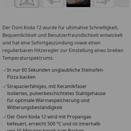
Der Ooni Koda 12 wurde für ultimative Schnelligkeit,
You
Bequemlichkeit und Benutzerfreundlichkeit entwickelt
und hat eine Sofortgaszündung sowie einen
regulierbaren Hitzeregler zur Einstellung eines breiten
Temperaturspektrums.
In nur 60 Sekunden unglaubliche Steinofen-
Pizza backen
Strapazierfähiges, mit Keramikfaser
isoliertes, pulverbeschichtetes Stahlgehäuse
für optimale Wärmespeicherung und
Witterungsbeständigkeit
Der Ooni Koda 12 wird mit Propangas
befeuert, erreicht 500 °C und ist innerhalb
von 15 Minuten bereit zum Backen