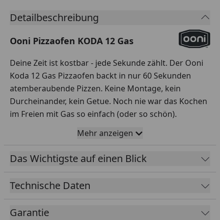
Detailbeschreibung
Ooni Pizzaofen KODA 12 Gas
Deine Zeit ist kostbar - jede Sekunde zählt. Der Ooni
Koda 12 Gas Pizzaofen backt in nur 60 Sekunden
atemberaubende Pizzen. Keine Montage, kein
Durcheinander, kein Getue. Noch nie war das Kochen
im Freien mit Gas so einfach (oder so schön).
Den Gas Pizzaofen einfach nur aus der Verpackung
Mehr anzeigen
nehmen und anschließen - der super kompakte Ooni
Koda 12 ist in Sekundenschnelle einsatzbereit.
Das Wichtigste auf einen Blick
Einfach die klappbaren Beine ausfahren, den
Pizzastein einlegen und an eine Gasflasche
Technische Daten
anschließen.
Der Ooni Koda 12 Gas Pizzaofen mit sofortiger
Garantie