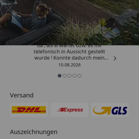
Trusted Shops
4,81
/ 5
„Die Lieferung war viel schneller
da , als erwartet bzw. es mir
telefonisch in Aussicht gestellt
wurde ! Konnte dadurch mein
Vorhaben zeitnah beenden . Vielen
10.08.2026
lieben Dank für Ihre schnelle und
kompetente Beratung .“
Versand
Auszeichnungen