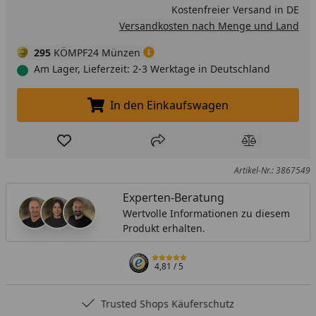
Kostenfreier Versand in DE
Versandkosten nach Menge und Land
295
KÖMPF24 Münzen
Am Lager, Lieferzeit: 2-3 Werktage in Deutschland
In den Einkaufswagen
In den Einkaufswagen legen
Produkt zur Wunschliste hinzufügen
Teilen
Produkt Ver
Artikel-Nr.: 3867549
Experten-Beratung
Wertvolle Informationen zu diesem
Produkt erhalten.
4,81
/ 5
Trusted Shops Käuferschutz