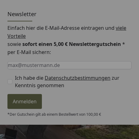
und zur Einstellung der
Newsletter
Flammenleistung.
6. Sichtfenster zum
Einfach hier die E-Mail-Adresse eintragen und
viele
Prüfen der
Vorteile
Flammenhöhe.
sowie
sofort einen 5,00 € Newslettergutschein
*
7. Gasanschluss zum
Anbringen einer
per E-Mail sichern:
Propangasquelle.
Keine Eingabe erforderlich
Eingabe erforderlich
E-Mail *
Ich habe die
Datenschutzbestimmungen
zur
Kenntnis genommen
Anmelden
*Der Gutschein gilt ab einem Bestellwert von 100,00 €