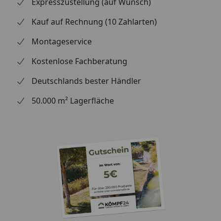
Expresszustellung (auf Wunsch)
Gehäuse wirkt
wärmedämmend.
Kauf auf Rechnung (10 Zahlarten)
3. Seriennummer.
Montageservice
Registriere deinen
Ofen zum Erhalt der
Kostenlose Fachberatung
Garantieverlängerung
unter
Deutschlands bester Händler
ooni.com/warranty.
50.000 m² Lagerfläche
4. Klappbare Beine für
leichten Transport und
einfache Lagerung.
Schutzkappen an den
Beinen des Koda 12
sorgen für einen
sicheren Stand und
schützen Oberflächen
vor Kratzern.
5. Gasregler zum
Anzünden des Koda 12