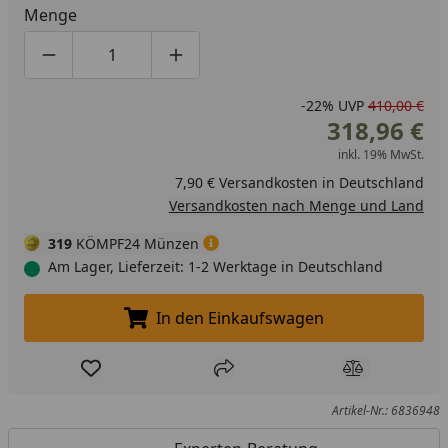
Menge
Produktmenge um eins verringern
Produktmenge manuell eingeben
Produktmenge um eins erhöhen
-22%
UVP
410,00 €
318,96 €
inkl. 19% MwSt.
7,90 € Versandkosten in Deutschland
Versandkosten nach Menge und Land
319
KÖMPF24 Münzen
Am Lager, Lieferzeit: 1-2 Werktage in Deutschland
In den Einkaufswagen
In den Einkaufswagen legen
Produkt zur Wunschliste hinzufügen
Teilen
Produkt Ver
Artikel-Nr.: 6836948