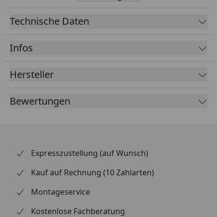
Gegenläufige Rotation der Walze, die das Material
nach vorne und vom Anwender weg wirft
Technische Daten
58 cm Breite für optimalen Materialtransport in
Infos
einem Arbeitsgang
Robuste Bürsten sorgen für eine längere
Hersteller
Lebensdauer
Optimiertes Schutzhaubendesign
Bewertungen
Geeignet für die Reinigung von Kunstrasen
Vollgas in weniger als 1 Sekunde
Kompatibel mit dem Milwaukee® M18 FUEL™
Outdoor Power Head QUIK-LOK™
Expresszustellung (auf Wunsch)
Befestigungssystem
Kauf auf Rechnung (10 Zahlarten)
Montageservice
Kostenlose Fachberatung