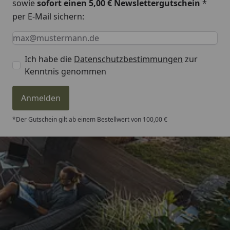
sowie
sofort einen 5,00 € Newslettergutschein
*
per E-Mail sichern:
Keine Eingabe erforderlich
Eingabe erforderlich
E-Mail *
Ich habe die
Datenschutzbestimmungen
zur
Kenntnis genommen
Anmelden
*Der Gutschein gilt ab einem Bestellwert von 100,00 €
Trusted Shops
4,81
/ 5
„Besonders gut gefallen hat mir :