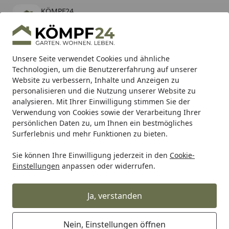
KÖMPF24
Öffnen
Banner schließen
KÖMPF24
kostenlos - Im App Store
Alle Produkte
Mein Konto
Wunschl
Eink
Unsere Seite verwendet Cookies und ähnliche
Technologien, um die Benutzererfahrung auf unserer
Hotline
4,81
/ 5
Suchen
Website zu verbessern, Inhalte und Anzeigen zu
personalisieren und die Nutzung unserer Website zu
analysieren. Mit Ihrer Einwilligung stimmen Sie der
Karibu Pools inkl. gratis Sandfilteranlage & Pool-
Verwendung von Cookies sowie der Verarbeitung Ihrer
Starterset (Gesamtwert bis 468,99€)
persönlichen Daten zu, um Ihnen ein bestmögliches
Surferlebnis und mehr Funktionen zu bieten.
Sie können Ihre Einwilligung jederzeit in den
Cookie-
Alles für den Garten
Gartengeräte & Gartenmaschinen
Einstellungen
anpassen oder widerrufen.
Startseite
Milwaukee M18FOPH-BBA QUIK-
LOK™ Kehrbürsten-Aufsatz
Ja, verstanden
4932479985
Nein, Einstellungen öffnen