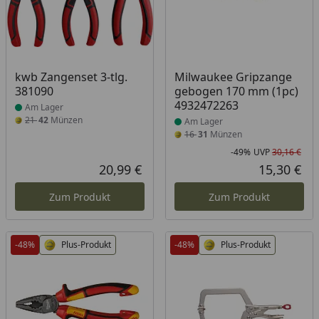
Produkt am Lager
Produkt am Lager
kwb Zangenset 3-tlg.
Milwaukee Gripzange
381090
gebogen 170 mm (1pc)
4932472263
Am Lager
21
42
Münzen
Am Lager
16
31
Münzen
-49%
UVP
30,16 €
Rab
Urs
20,99 €
15,30 €
Aktueller Preis
Akt
Zum Produkt
Zum Produkt
-48%
Plus-Produkt
-48%
Plus-Produkt