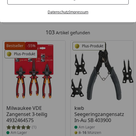
Kategorien
Datenschutz
Impressum
Filter / Sortierung
103
Artikel gefunden
Bestseller
-55%
Plus-Produkt
Plus-Produkt
Produkt am Lager
Produkt am Lager
Milwaukee VDE
kwb
Zangenset 3-teilig
Seegeringzangensatz
4932464575
In-Au SB 403900
(1)
Am Lager
Am Lager
8
16
Münzen