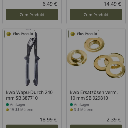
6,49 €
14,49 €
Aktueller Preis
Akt
Zum Produkt
Zum Produkt
Plus-Produkt
Plus-Produkt
Produkt am Lager
Produkt am Lager
kwb Wapu-Durch 240
kwb Ersatzösen verm.
mm SB 387710
10 mm SB 929810
Am Lager
Am Lager
19
38
Münzen
3
5
Münzen
18,99 €
2,39 €
Aktueller Preis
Akt