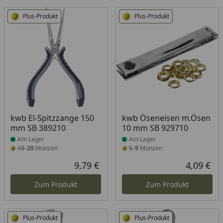
Plus-Produkt
Plus-Produkt
Produkt am Lager
Produkt am Lager
kwb El-Spitzzange 150
kwb Öseneisen m.Ösen
mm SB 389210
10 mm SB 929710
Am Lager
Am Lager
10
20
Münzen
5
9
Münzen
9,79 €
4,09 €
Aktueller Preis
Akt
Zum Produkt
Zum Produkt
Plus-Produkt
Plus-Produkt