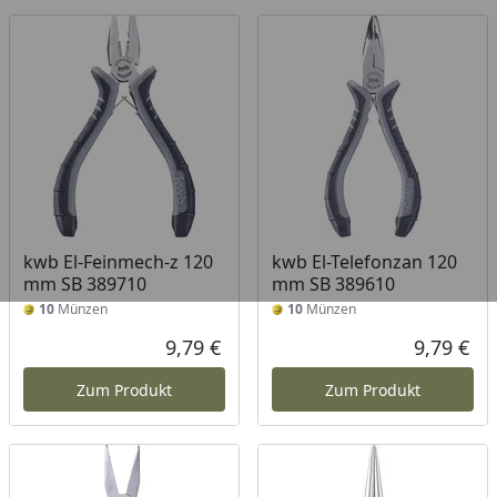
kwb El-Feinmech-z 120
kwb El-Telefonzan 120
mm SB 389710
mm SB 389610
10
Münzen
10
Münzen
9,79 €
9,79 €
Aktueller Preis
Akt
Zum Produkt
Zum Produkt