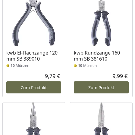
kwb El-Flachzange 120
kwb Rundzange 160
mm SB 389010
mm SB 381610
10
Münzen
10
Münzen
9,79 €
9,99 €
Aktueller Preis
Akt
Zum Produkt
Zum Produkt