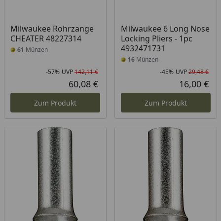
Milwaukee Rohrzange
Milwaukee 6 Long Nose
CHEATER 48227314
Locking Pliers - 1pc
4932471731
61
Münzen
16
Münzen
-57%
UVP
142,11 €
-45%
UVP
29,48 €
Rabatt in Prozent
Ursprünglicher Preis
Rab
Urs
60,08 €
16,00 €
Aktueller Preis
Akt
Zum Produkt
Zum Produkt