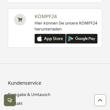
KÖMPF24
Hier können Sie unsere KÖMPF24
herunterladen
Kundenservice
Rückgabe & Umtausch
Kontakt öffnen
Zum 
Kontakt