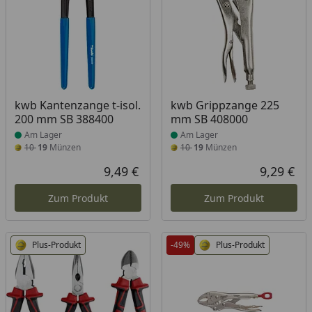
Produkt am Lager
Produkt am Lager
kwb Kantenzange t-isol.
kwb Grippzange 225
200 mm SB 388400
mm SB 408000
Am Lager
Am Lager
10
19
Münzen
10
19
Münzen
9,49 €
9,29 €
Aktueller Preis
Akt
Zum Produkt
Zum Produkt
Plus-Produkt
-49%
Plus-Produkt