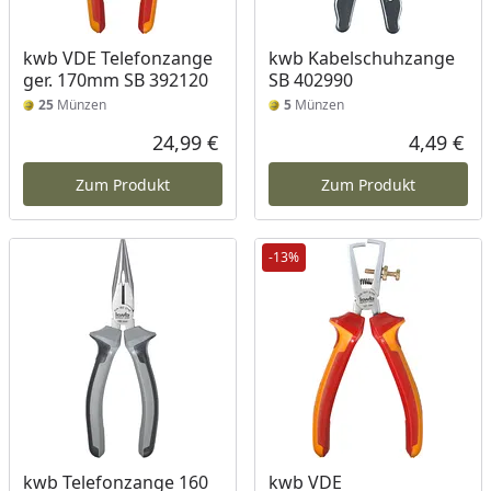
kwb VDE Telefonzange
kwb Kabelschuhzange
ger. 170mm SB 392120
SB 402990
25
Münzen
5
Münzen
24,99 €
4,49 €
Aktueller Preis
Akt
Zum Produkt
Zum Produkt
-13%
kwb Telefonzange 160
kwb VDE