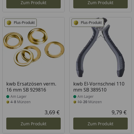
Zum Produkt
Zum Produkt
Plus-Produkt
Plus-Produkt
Produkt am Lager
Produkt am Lager
kwb Ersatzösen verm.
kwb El-Vornschnei 110
16 mm SB 929816
mm SB 389510
Am Lager
Am Lager
4
8
Münzen
10
20
Münzen
3,69 €
9,79 €
Aktueller Preis
Akt
Zum Produkt
Zum Produkt