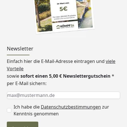
Newsletter
Einfach hier die E-Mail-Adresse eintragen und
viele
Vorteile
sowie
sofort einen 5,00 € Newslettergutschein
*
per E-Mail sichern:
Keine Eingabe erforderlich
Eingabe erforderlich
E-Mail *
Ich habe die
Datenschutzbestimmungen
zur
Kenntnis genommen