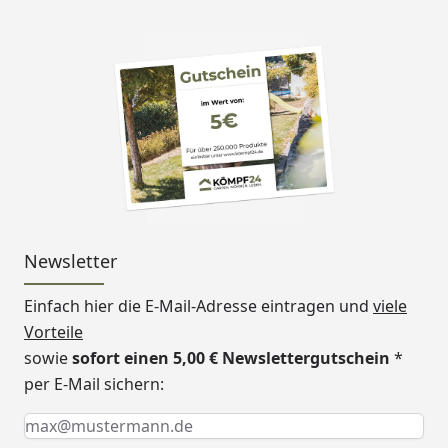
Newsletter
Einfach hier die E-Mail-Adresse eintragen und
viele
Vorteile
sowie
sofort einen 5,00 € Newslettergutschein
*
per E-Mail sichern:
Keine Eingabe erforderlich
Eingabe erforderlich
E-Mail *