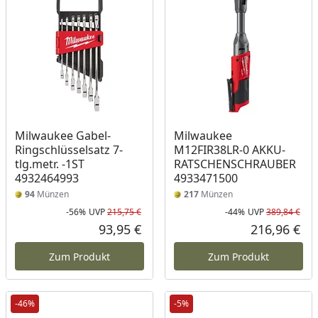
Milwaukee Gabel-
Milwaukee
Ringschlüsselsatz 7-
M12FIR38LR-0 AKKU-
tlg.metr. -1ST
RATSCHENSCHRAUBER
4932464993
4933471500
94
Münzen
217
Münzen
-56%
UVP
215,75 €
-44%
UVP
389,84 €
Rabatt in Prozent
Ursprünglicher Preis
Rab
Urs
93,95 €
216,96 €
Aktueller Preis
Akt
Zum Produkt
Zum Produkt
-46%
-5%