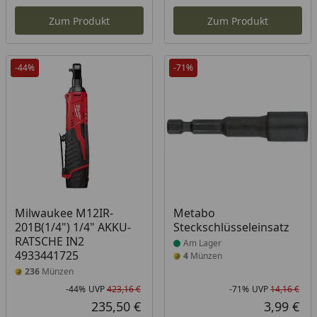
Aktueller Preis
Akt
Zum Produkt
Zum Produkt
-44%
-71%
Produkt am Lager
Milwaukee M12IR-
Metabo
201B(1/4") 1/4" AKKU-
Steckschlüsseleinsatz
RATSCHE IN2
Am Lager
4933441725
4
Münzen
236
Münzen
-44%
UVP
423,16 €
-71%
UVP
14,16 €
Rabatt in Prozent
Ursprünglicher Preis
Rab
Urs
235,50 €
3,99 €
Aktueller Preis
Akt