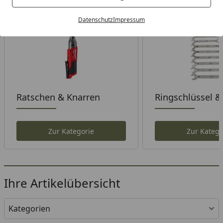
Datenschutz
Impressum
Ratschen & Knarren
Ringschlüssel &
Gabelschlüssel
Zur Kategorie
Zur Katego
Ihre Artikelübersicht
Kategorien