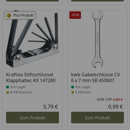
-65%
Plus-Produkt
Produkt am Lager
Produkt am Lager
Kraftixx Stiftschlüssel
kwb Gabelschlüsse CV
Klapphalter, KX 147280
6 x 7 mm SB 450607
Am Lager
Am Lager
6
12
Münzen
1
Münzen
-65%
UVP
2,89 €
Rab
Urs
5,79 €
0,99 €
Aktueller Preis
Akt
Zum Produkt
Zum Produkt