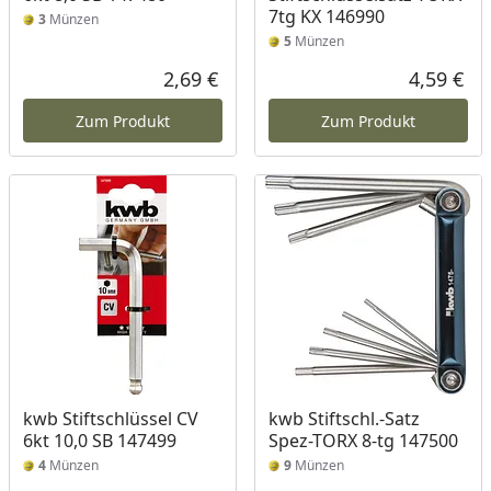
7tg KX 146990
3
Münzen
5
Münzen
2,69 €
4,59 €
Aktueller Preis
Akt
Zum Produkt
Zum Produkt
kwb Stiftschlüssel CV
kwb Stiftschl.-Satz
6kt 10,0 SB 147499
Spez-TORX 8-tg 147500
4
Münzen
9
Münzen