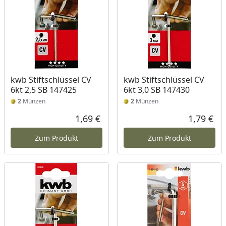
kwb Stiftschlüssel CV
kwb Stiftschlüssel CV
6kt 2,5 SB 147425
6kt 3,0 SB 147430
2
Münzen
2
Münzen
1,69 €
1,79 €
Aktueller Preis
Akt
Zum Produkt
Zum Produkt