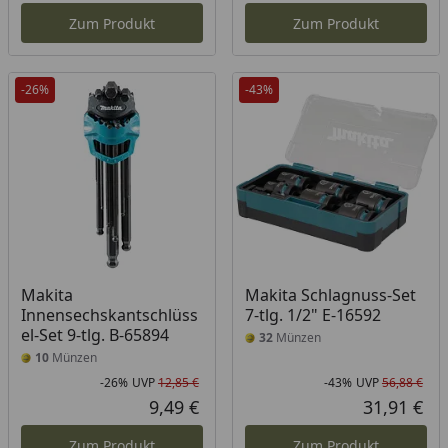
Zum Produkt
Zum Produkt
-26%
-43%
Makita
Makita Schlagnuss-Set
Innensechskantschlüss
7-tlg. 1/2" E-16592
el-Set 9-tlg. B-65894
32
Münzen
10
Münzen
-26%
UVP
12,85 €
-43%
UVP
56,88 €
Rabatt in Prozent
Ursprünglicher Preis
Rab
Urs
9,49 €
31,91 €
Aktueller Preis
Akt
Zum Produkt
Zum Produkt