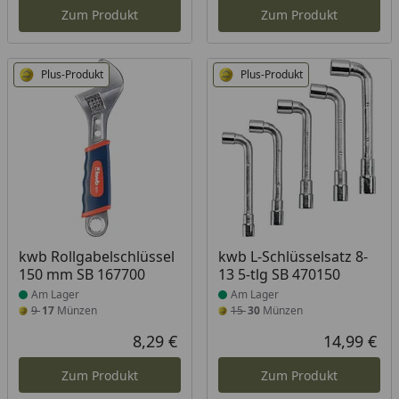
Zum Produkt
Zum Produkt
Plus-Produkt
Plus-Produkt
Produkt am Lager
Produkt am Lager
kwb Rollgabelschlüssel
kwb L-Schlüsselsatz 8-
150 mm SB 167700
13 5-tlg SB 470150
Am Lager
Am Lager
9
17
Münzen
15
30
Münzen
8,29 €
14,99 €
Aktueller Preis
Akt
Zum Produkt
Zum Produkt