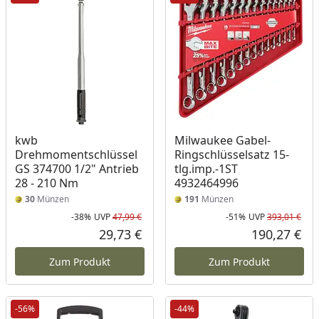
kwb
Milwaukee Gabel-
Drehmomentschlüssel
Ringschlüsselsatz 15-
GS 374700 1/2" Antrieb
tlg.imp.-1ST
28 - 210 Nm
4932464996
30
Münzen
191
Münzen
-38%
UVP
47,99 €
-51%
UVP
393,01 €
Rabatt in Prozent
Ursprünglicher Preis
Rab
Urs
29,73 €
190,27 €
Aktueller Preis
Akt
Zum Produkt
Zum Produkt
-56%
-44%