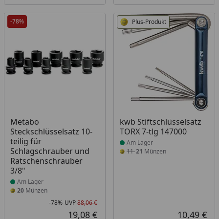
-78%
Plus-Produkt
Produkt am Lager
Produkt am Lager
Metabo
kwb Stiftschlüsselsatz
Steckschlüsselsatz 10-
TORX 7-tlg 147000
teilig für
Am Lager
Schlagschrauber und
11
21
Münzen
Ratschenschrauber
3/8"
Am Lager
20
Münzen
-78%
UVP
88,06 €
Rabatt in Prozent
Ursprünglicher Preis
19,08 €
10,49 €