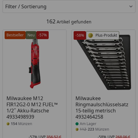
Filter / Sortierung
162
Artikel gefunden
Bestseller
Neu
-57%
-58%
Plus-Produkt
Produkt am Lager
Milwaukee M12
Milwaukee
FIR12G2-0 M12 FUEL™
Ringmaulschlüsselsatz
1/2˝ Akku-Ratsche
15-teilig metrisch
4933498939
4932464258
154
Münzen
Am Lager
112
223
Münzen
-57%
UVP
356,52 €
-58%
UVP
268,06 €