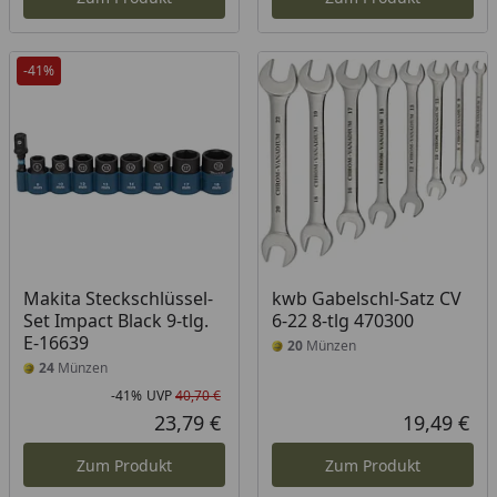
-41%
Makita Steckschlüssel-
kwb Gabelschl-Satz CV
Set Impact Black 9-tlg.
6-22 8-tlg 470300
E-16639
20
Münzen
24
Münzen
-41%
UVP
40,70 €
Rabatt in Prozent
Ursprünglicher Preis
23,79 €
19,49 €
Aktueller Preis
Akt
Zum Produkt
Zum Produkt