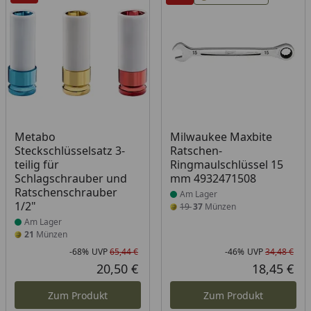
Produkt am Lager
Produkt am Lager
Metabo
Milwaukee Maxbite
Steckschlüsselsatz 3-
Ratschen-
teilig für
Ringmaulschlüssel 15
Schlagschrauber und
mm 4932471508
Ratschenschrauber
Am Lager
1/2"
19
37
Münzen
Am Lager
21
Münzen
-68%
UVP
65,44 €
-46%
UVP
34,48 €
Rabatt in Prozent
Ursprünglicher Preis
Rab
Urs
20,50 €
18,45 €
Aktueller Preis
Akt
Zum Produkt
Zum Produkt