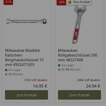
-51%
-38%
Plus-Produkt
Produkt am Lager
Produkt am Lager
Milwaukee Maxbite
Milwaukee
Ratschen-
Rollgabeschlüssel 200
Ringmaulschlüssel 10
mm 48227408
mm 4932471503
Am Lager
25
50
Münzen
Am Lager
15
Münzen
-51%
UVP
30,66 €
-38%
UVP
40,49 €
Rabatt in Prozent
Ursprünglicher Preis
Rab
Urs
14,95 €
24,94 €
Aktueller Preis
Akt
Zum Produkt
Zum Produkt