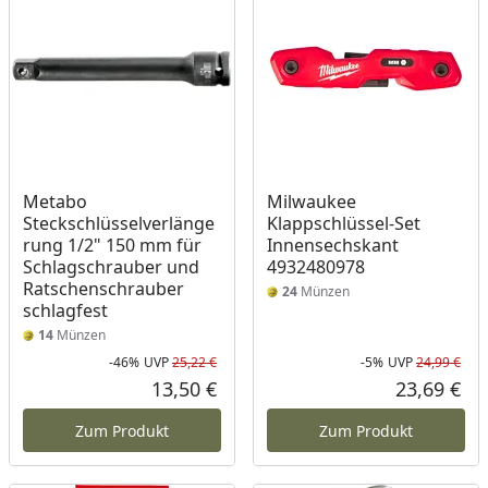
Metabo
Milwaukee
Steckschlüsselverlänge
Klappschlüssel-Set
rung 1/2" 150 mm für
Innensechskant
Schlagschrauber und
4932480978
Ratschenschrauber
24
Münzen
schlagfest
14
Münzen
-46%
UVP
25,22 €
-5%
UVP
24,99 €
Rabatt in Prozent
Ursprünglicher Preis
Rab
Urs
13,50 €
23,69 €
Aktueller Preis
Akt
Zum Produkt
Zum Produkt