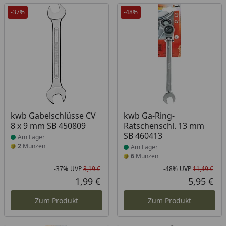
-37%
-48%
Produkt am Lager
Produkt am Lager
kwb Gabelschlüsse CV
kwb Ga-Ring-
8 x 9 mm SB 450809
Ratschenschl. 13 mm
SB 460413
Am Lager
2
Münzen
Am Lager
6
Münzen
-37%
UVP
3,19 €
-48%
UVP
11,49 €
Rabatt in Prozent
Ursprünglicher Preis
Rab
Urs
1,99 €
5,95 €
Aktueller Preis
Akt
Zum Produkt
Zum Produkt