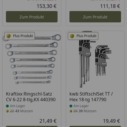
Rabatt in Prozent
Ursprünglicher Preis
Rab
Urs
153,30 €
111,18 €
Aktueller Preis
Akt
Zum Produkt
Zum Produkt
Plus-Produkt
Plus-Produkt
Produkt am Lager
Produkt am Lager
Kraftixx Ringschl-Satz
kwb StiftschlSet TT /
CV 6-22 8-tlg,KX 440390
Hex 18-tg 147790
Am Lager
Am Lager
22
43
Münzen
20
39
Münzen
21,49 €
19,49 €
Aktueller Preis
Akt