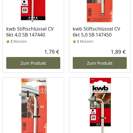
kwb Stiftschlüssel CV
kwb Stiftschlüssel CV
6kt 4,0 SB 147440
6kt 5,0 SB 147450
2
Münzen
2
Münzen
1,79 €
1,89 €
Aktueller Preis
Akt
Zum Produkt
Zum Produkt