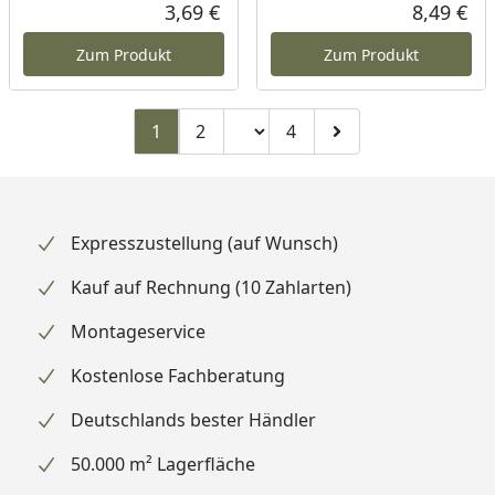
3,69 €
8,49 €
Aktueller Preis
Akt
Zum Produkt
Zum Produkt
Seitenzahl ändern
1
2
4
Zu Seite 2
Zu Seite 4
Zur nächsten Seite
Expresszustellung (auf Wunsch)
Kauf auf Rechnung (10 Zahlarten)
Montageservice
Kostenlose Fachberatung
Deutschlands bester Händler
50.000 m² Lagerfläche