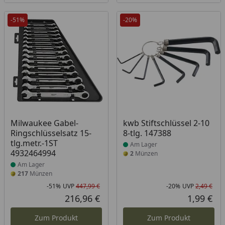
-51%
-20%
Produkt am Lager
Produkt am Lager
Milwaukee Gabel-
kwb Stiftschlüssel 2-10
Ringschlüsselsatz 15-
8-tlg. 147388
tlg.metr.-1ST
Am Lager
4932464994
2
Münzen
Am Lager
217
Münzen
-51%
UVP
447,99 €
-20%
UVP
2,49 €
Rabatt in Prozent
Ursprünglicher Preis
Rab
Urs
216,96 €
1,99 €
Aktueller Preis
Akt
Zum Produkt
Zum Produkt