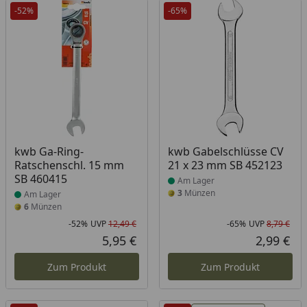
-52%
-65%
Produkt am Lager
Produkt am Lager
kwb Ga-Ring-
kwb Gabelschlüsse CV
Ratschenschl. 15 mm
21 x 23 mm SB 452123
SB 460415
Am Lager
3
Münzen
Am Lager
6
Münzen
-52%
UVP
12,49 €
-65%
UVP
8,79 €
Rabatt in Prozent
Ursprünglicher Preis
Rab
Urs
5,95 €
2,99 €
Aktueller Preis
Akt
Zum Produkt
Zum Produkt