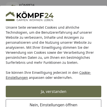
KÖMPF24
Öffnen
Banner schließen
KÖMPF24
kostenlos - Im App Store
Alle Produkte
Mein Konto
Wunschl
Eink
Unsere Seite verwendet Cookies und ähnliche
Technologien, um die Benutzererfahrung auf unserer
Hotline
4,81
/ 5
Suchen
Website zu verbessern, Inhalte und Anzeigen zu
personalisieren und die Nutzung unserer Website zu
analysieren. Mit Ihrer Einwilligung stimmen Sie der
Karibu Pools inkl. gratis Sandfilteranlage & Pool-
Verwendung von Cookies sowie der Verarbeitung Ihrer
Starterset (Gesamtwert bis 468,99€)
persönlichen Daten zu, um Ihnen ein bestmögliches
Surferlebnis und mehr Funktionen zu bieten.
Maschinen & Werkstatt
Handwerkzeuge
Steckschlüssel
Sie können Ihre Einwilligung jederzeit in den
Cookie-
Startseite
Einstellungen
anpassen oder widerrufen.
Steckschlüssel &
Schraubenschlüssel
Ja, verstanden
Wählen Sie Ihre Wunschkategorie
Nein, Einstellungen öffnen