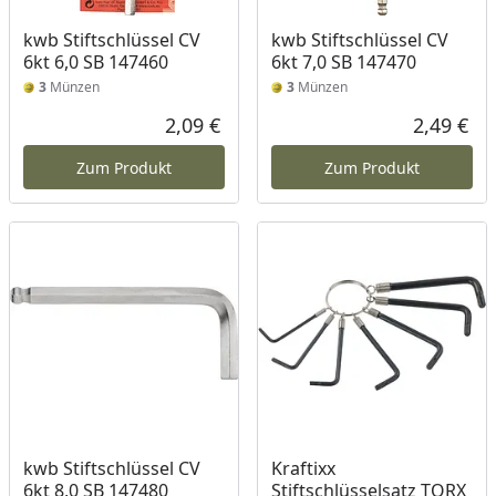
kwb Stiftschlüssel CV
kwb Stiftschlüssel CV
6kt 6,0 SB 147460
6kt 7,0 SB 147470
3
Münzen
3
Münzen
2,09 €
2,49 €
Aktueller Preis
Akt
Zum Produkt
Zum Produkt
kwb Stiftschlüssel CV
Kraftixx
6kt 8,0 SB 147480
Stiftschlüsselsatz TORX