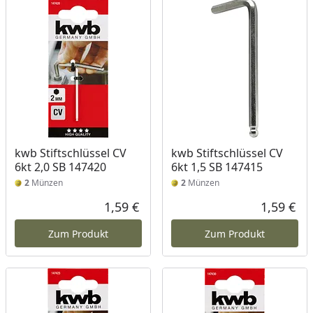
kwb Stiftschlüssel CV
kwb Stiftschlüssel CV
6kt 2,0 SB 147420
6kt 1,5 SB 147415
2
Münzen
2
Münzen
1,59 €
1,59 €
Aktueller Preis
Akt
Zum Produkt
Zum Produkt