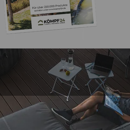
Trusted Shops
„- Retouren Bearbe
umgehend erl
4,81
/ 5
04.08.202
25.957 Bewertungen
Auszeichnungen