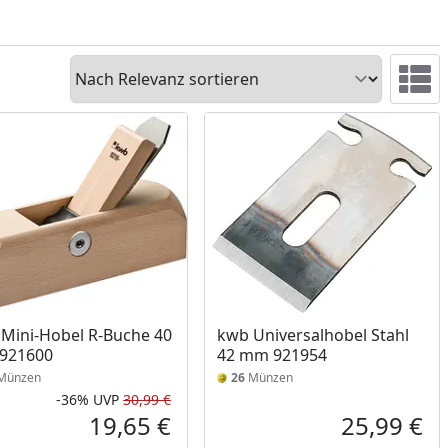
Sortieren
Ansicht 
Mini-Hobel R-Buche 40
kwb Universalhobel Stahl
921600
42 mm 921954
Münzen
26
Münzen
-36%
UVP
30,99 €
Rabatt in Prozent
Ursprünglicher Preis
19,65 €
25,99 €
reis
Aktueller Preis
Akt