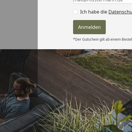
Ich habe die
Datensch
Anmelden
*Der Gutschein gilt ab einem Bestel
Versand
itung wurde
edigt“
6
Akzeptierte Zahlungsa