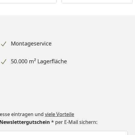
Montageservice
50.000 m² Lagerfläche
dresse eintragen und
viele Vorteile
€ Newslettergutschein
* per E-Mail sichern:
h