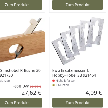
Zum Produkt
Zum Produkt
Produkt nicht lieferbar
Simshobel R-Buche 30
kwb Ersatzmesser f.
921730
Hobby-Hobel SB 921464
Münzen
Nicht lieferbar
5
Münzen
-30%
UVP
39,99 €
Prozent
cher Preis
Rabatt in Prozent
Ursprünglicher Preis
27,62 €
4,09 €
reis
Aktueller Preis
Akt
Zum Produkt
Zum Produkt