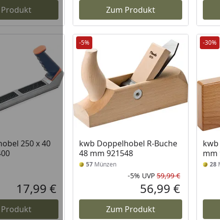
 Produkt
Zum Produkt
-5%
-30%
obel 250 x 40
kwb Doppelhobel R-Buche
kwb 
400
48 mm 921548
mm 
57
Münzen
28
-5%
UVP
59,99 €
Rabatt in 
Ursprüngli
17,99 €
56,99 €
Aktueller Preis
Aktueller P
 Produkt
Zum Produkt