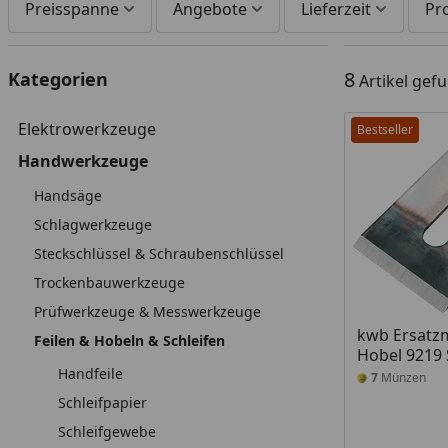
Preisspanne
Angebote
Lieferzeit
Pr
8
Kategorien
Artikel gef
Elektrowerkzeuge
Bestseller
Handwerkzeuge
Handsäge
Schlagwerkzeuge
Steckschlüssel & Schraubenschlüssel
Trockenbauwerkzeuge
Prüfwerkzeuge & Messwerkzeuge
kwb Ersatz
Feilen & Hobeln & Schleifen
Hobel 9219
Handfeile
7
Münzen
Schleifpapier
Schleifgewebe