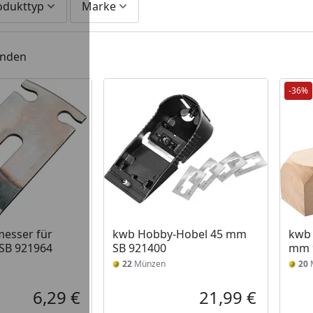
odukttyp
Marke
unden
-36%
messer für
kwb Hobby-Hobel 45 mm
kwb 
 SB 921964
SB 921400
mm 
22
Münzen
20
6,29 €
21,99 €
Aktueller Preis
Aktueller P