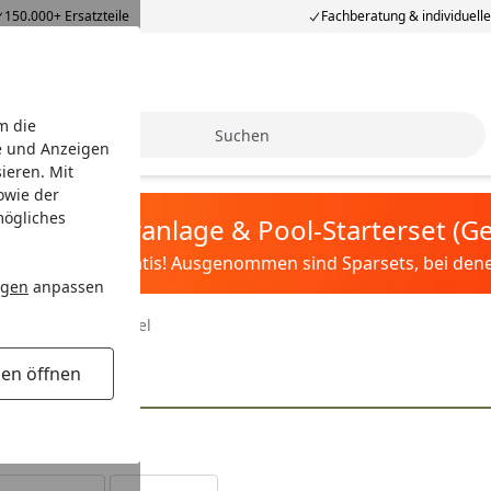
150.000+ Ersatzteile
Fachberatung & individuell
m die
Suche
e und Anzeigen
ieren. Mit
owie der
mögliches
tis Sandfilteranlage & Pool-Starterset (
ilter&Pflege gratis! Ausgenommen sind Sparsets, bei denen 
ngen
anpassen
 & Schleifen
Hobel
gen öffnen