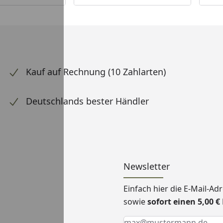
Kauf auf Rechnung (10 Zahlarten)
Deutschlands bester Händler
Newsletter
Einfach hier die E-Mail-A
sowie
sofort einen 5,00 
Keine Eingabe erforderlic
Eingabe erforderlich
E-Mail *