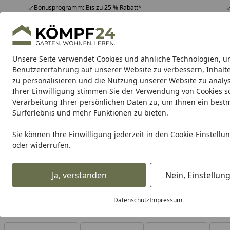
Bonusprogramm: Bis zu 25 % Rabatt*
Hotline
07051 / 9 22 22
4,81
/ 5
Mo-Fr. 8-16 Uhr
25.957 Bewertungen
Unsere Seite verwendet Cookies und ähnliche Technologien, u
Alle Produkte
Highlights
Tipps & Tricks
Alle Produkte
Benutzererfahrung auf unserer Website zu verbessern, Inhalt
zu personalisieren und die Nutzung unserer Website zu analys
Ihrer Einwilligung stimmen Sie der Verwendung von Cookies s
Verarbeitung Ihrer persönlichen Daten zu, um Ihnen ein best
Karibu Pools inkl. gra
Surferlebnis und mehr Funktionen zu bieten.
Dein Traumpool im Sorglos-Paket: F
Sie können Ihre Einwilligung jederzeit in den
Cookie-Einstellu
oder widerrufen.
Maschinen & Werkstatt
Handwerkzeuge
Feilen & Hobeln
Startseite
Hobel
Ja, verstanden
Nein, Einstellun
Datenschutz
Impressum
Ihre Artikelübersicht