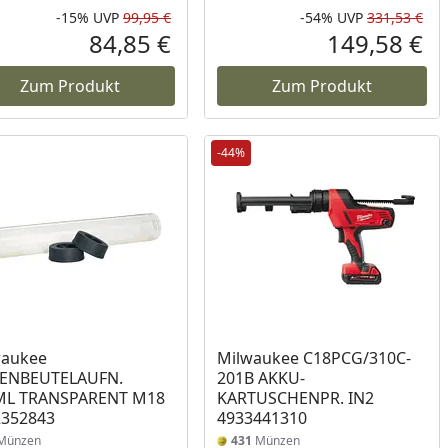
-15%
UVP
99,95 €
-54%
UVP
331,53 €
Prozent
cher Preis
Rabatt in Prozent
Ursprünglicher Preis
Rab
Urs
84,85 €
149,58 €
reis
Aktueller Preis
Akt
Zum Produkt
Zum Produkt
-44%
waukee
Milwaukee C18PCG/310C-
IENBEUTELAUFN.
201B AKKU-
ML TRANSPARENT M18
KARTUSCHENPR. IN2
2352843
4933441310
Münzen
431
Münzen