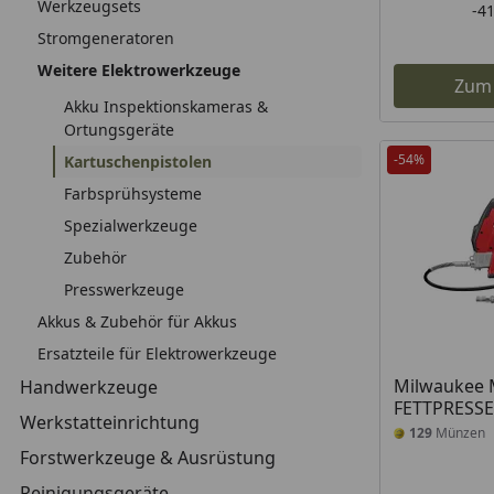
Werkzeugsets
-4
Stromgeneratoren
Weitere Elektrowerkzeuge
Zum
Akku Inspektionskameras &
Ortungsgeräte
-54%
Kartuschenpistolen
Farbsprühsysteme
Spezialwerkzeuge
Zubehör
Presswerkzeuge
Akkus & Zubehör für Akkus
Ersatzteile für Elektrowerkzeuge
Milwaukee 
Handwerkzeuge
FETTPRESSE
Werkstatteinrichtung
129
Münzen
Forstwerkzeuge & Ausrüstung
Reinigungsgeräte