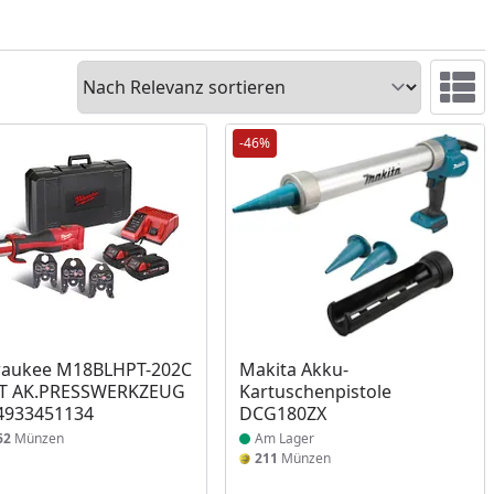
Sortieren
Ansicht 
-46%
Produkt am Lager
waukee M18BLHPT-202C
Makita Akku-
ET AK.PRESSWERKZEUG
Kartuschenpistole
4933451134
DCG180ZX
62
Münzen
Am Lager
211
Münzen