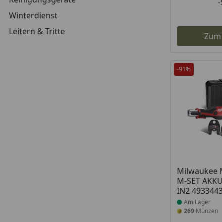
Winterdienst
Leitern & Tritte
Zum
-91%
Produkt am
Milwaukee 
M-SET AKK
IN2 493344
Am Lager
269
Münzen