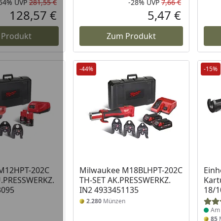
-54%
UVP
281,55 €
-28%
UVP
7,66 €
Rabatt in Prozent
Ursprünglicher Preis
Rabatt in 
Ursprüngli
128,57 €
5,47 €
Aktueller Preis
Aktueller P
 Produkt
Zum Produkt
-44%
-15%
 Lager
Prod
M12HPT-202C
Milwaukee M18BLHPT-202C
Einh
U.PRESSWERKZ.
TH-SET AK.PRESSWERKZ.
Kart
3095
IN2 4933451135
18/1
2.280
Münzen
Am 
85