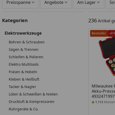
Preisspanne
Angebote
Am Lager
So
236
Kategorien
Artikel 
Elektrowerkzeuge
Bestseller
-41
Bohren & Schrauben
Sägen & Trennen
Schleifen & Polieren
Elektro Multitools
Fräsen & Hobeln
Kleben & Heißluft
Milwaukee P
Tacker & Nagler
Akku-Press
Löten & Schweißen & Nieten
4932471997
Druckluft & Kompressoren
1.113
Münze
Rührgeräte & Co.