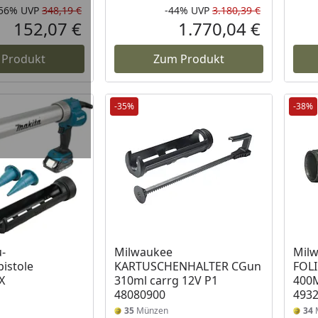
-56%
UVP
348,19 €
-44%
UVP
3.180,39 €
Rabatt in Prozent
Ursprünglicher Preis
Rabatt in 
Ursprüngli
152,07 €
1.770,04 €
Aktueller Preis
Aktueller P
 Produkt
Zum Produkt
-35%
-38%
-
Milwaukee
Mil
istole
KARTUSCHENHALTER CGun
FOL
X
310ml carrg 12V P1
400
48080900
493
35
Münzen
34