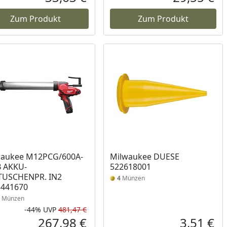
reis
Aktueller Preis
Akt
Zum Produkt
Zum Produkt
waukee M12PCG/600A-
Milwaukee DUESE
B AKKU-
522618001
TUSCHENPR. IN2
4
Münzen
3441670
Münzen
-44%
UVP
481,47 €
Prozent
cher Preis
Rabatt in Prozent
Ursprünglicher Preis
267,98 €
3,51 €