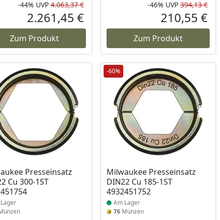
-44%
UVP
4.063,37 €
-46%
UVP
394,13 €
Prozent
cher Preis
Rabatt in Prozent
Ursprünglicher Preis
Rab
Urs
2.261,45 €
210,55 €
reis
Aktueller Preis
Akt
Zum Produkt
Zum Produkt
-60%
ukt am Lager
Produkt am Lager
aukee Presseinsatz
Milwaukee Presseinsatz
2 Cu 300-1ST
DIN22 Cu 185-1ST
2451754
4932451752
Lager
Am Lager
Münzen
76
Münzen