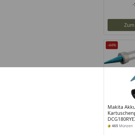
Zum
-44%
Makita Akku
Kartuschenp
DCG180RYE
465
Münzen