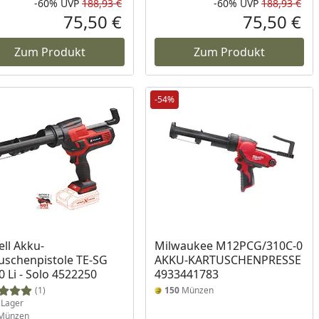
-60%
UVP
188,93 €
-60%
UVP
188,93 €
Prozent
cher Preis
Rabatt in Prozent
Ursprünglicher Preis
Rab
Urs
75,50 €
75,50 €
reis
Aktueller Preis
Akt
Zum Produkt
Zum Produkt
-54%
ukt am Lager
ell Akku-
Milwaukee M12PCG/310C-0
uschenpistole TE-SG
AKKU-KARTUSCHENPRESSE
0 Li - Solo 4522250
4933441783
(1)
150
Münzen
Lager
Münzen