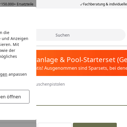
150.000+ Ersatzteile
Fachberatung & individuell
m die
Suche
e und Anzeigen
ieren. Mit
owie der
mögliches
tis Sandfilteranlage & Pool-Starterset (
ilter&Pflege gratis! Ausgenommen sind Sparsets, bei denen 
ngen
anpassen
rowerkzeuge
Kartuschenpistolen
gen öffnen