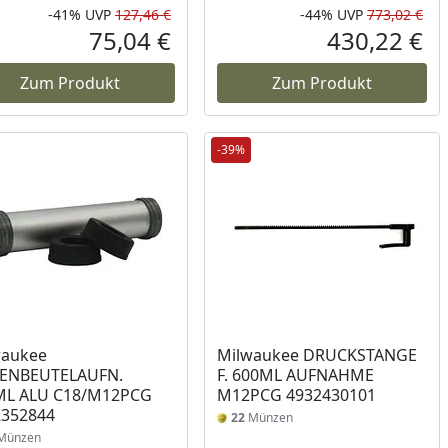
-41%
UVP
127,46 €
-44%
UVP
773,02 €
Prozent
cher Preis
Rabatt in Prozent
Ursprünglicher Preis
Rab
Urs
75,04 €
430,22 €
reis
Aktueller Preis
Akt
Zum Produkt
Zum Produkt
-39%
waukee
Milwaukee DRUCKSTANGE
IENBEUTELAUFN.
F. 600ML AUFNAHME
ML ALU C18/M12PCG
M12PCG 4932430101
2352844
22
Münzen
Münzen