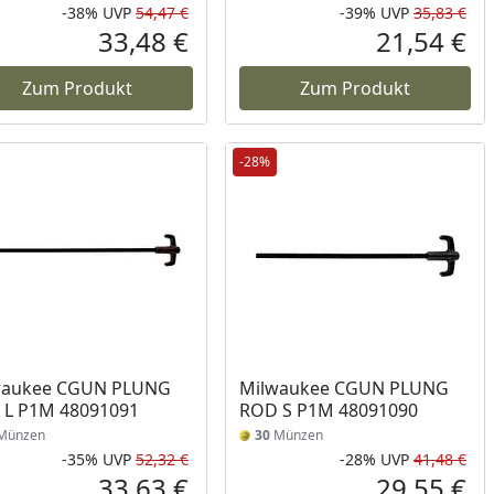
-38%
UVP
54,47 €
-39%
UVP
35,83 €
Prozent
cher Preis
Rabatt in Prozent
Ursprünglicher Preis
Rab
Urs
33,48 €
21,54 €
reis
Aktueller Preis
Akt
Zum Produkt
Zum Produkt
-28%
waukee CGUN PLUNG
Milwaukee CGUN PLUNG
 L P1M 48091091
ROD S P1M 48091090
Münzen
30
Münzen
-35%
UVP
52,32 €
-28%
UVP
41,48 €
Prozent
cher Preis
Rabatt in Prozent
Ursprünglicher Preis
Rab
Urs
33,63 €
29,55 €