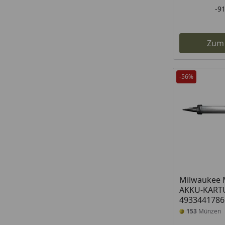
-9
Zum
-56%
Milwaukee 
AKKU-KART
4933441786
153
Münzen