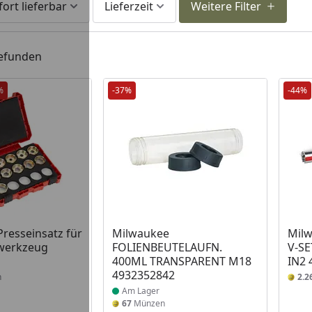
fort lieferbar
Lieferzeit
Weitere Filter
gefunden
%
-37%
-44%
Produkt am Lager
resseinsatz für
Milwaukee
Mil
werkzeug
FOLIENBEUTELAUFN.
V-S
400ML TRANSPARENT M18
IN2 
4932352842
n
2.2
Am Lager
67
Münzen