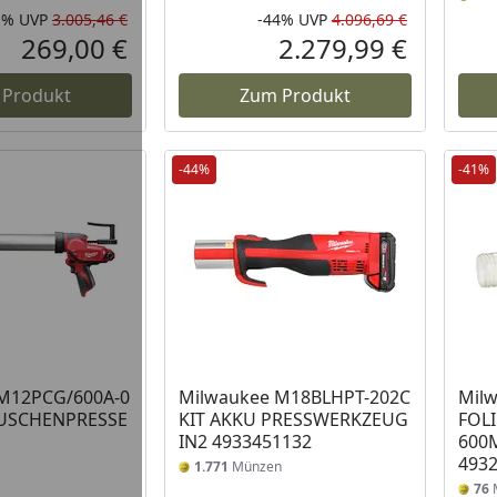
1%
UVP
3.005,46 €
-44%
UVP
4.096,69 €
Rabatt in Prozent
Ursprünglicher Preis
Rabatt in 
Ursprüngli
269,00 €
2.279,99 €
Aktueller Preis
Aktueller P
 Produkt
Zum Produkt
-44%
-41%
M12PCG/600A-0
Milwaukee M18BLHPT-202C
Mil
USCHENPRESSE
KIT AKKU PRESSWERKZEUG
FOL
IN2 4933451132
600
493
1.771
Münzen
76