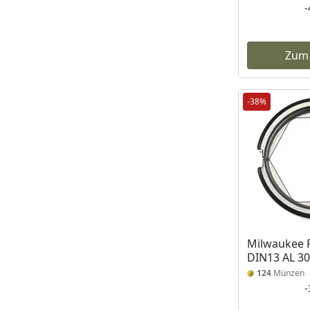
Zum
-38%
Milwaukee P
DIN13 AL 3
124
Münzen