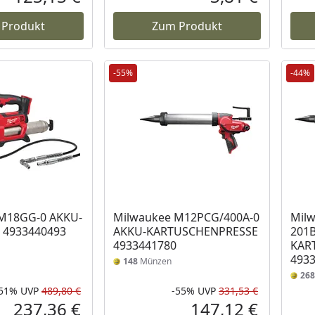
Aktueller Preis
Aktueller P
 Produkt
Zum Produkt
-55%
-44%
M18GG-0 AKKU-
Milwaukee M12PCG/400A-0
Mil
 4933440493
AKKU-KARTUSCHENPRESSE
201
4933441780
KAR
493
148
Münzen
268
-51%
UVP
489,80 €
-55%
UVP
331,53 €
Rabatt in Prozent
Ursprünglicher Preis
Rabatt in 
Ursprüngli
237,36 €
147,12 €