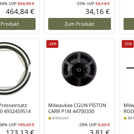
-44%
UVP
833,95 €
-35%
UVP
53,14 €
Rabatt in Prozent
Ursprünglicher Preis
Rabatt in 
Ursprüngli
464,84 €
34,16 €
Aktueller Preis
Aktueller P
 Produkt
Zum Produkt
-28%
-35%
resseinsatz
Milwaukee CGUN PISTON
Mil
00 4932459514
CARR P1M 44700330
ROD
4
Münzen
34
-38%
UVP
199,25 €
-28%
UVP
5,33 €
Rabatt in Prozent
Ursprünglicher Preis
Rabatt in 
Ursprüngli
123,13 €
3,81 €