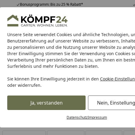
Bonusprogramm: Bis zu 25 % Rabatt*
Hotline
07051 / 9 22 22
4,81
/ 5
Mo-Fr. 8-16 Uhr
25.992 Bewertungen
Unsere Seite verwendet Cookies und ähnliche Technologien, u
Alle Produkte
Highlights
Tipps & Tricks
Alle Produkte
Benutzererfahrung auf unserer Website zu verbessern, Inhalt
zu personalisieren und die Nutzung unserer Website zu analys
Ihrer Einwilligung stimmen Sie der Verwendung von Cookies s
Verarbeitung Ihrer persönlichen Daten zu, um Ihnen ein best
Karibu Pools inkl. gra
Surferlebnis und mehr Funktionen zu bieten.
Dein Traumpool im Sorglos-Paket: F
Sie können Ihre Einwilligung jederzeit in den
Cookie-Einstellu
oder widerrufen.
Maschinen & Werkstatt
Elektrowerkzeuge
Weitere Elekt
Startseite
Kartuschenpistolen
Ja, verstanden
Nein, Einstellun
Datenschutz
Impressum
Ihre Artikelübersicht