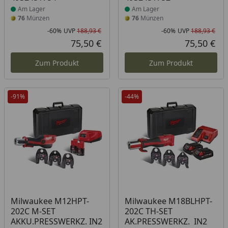
Am Lager
Am Lager
76
Münzen
76
Münzen
-60%
UVP
188,93 €
-60%
UVP
188,93 €
Rabatt in Prozent
Ursprünglicher Preis
Rab
Urs
75,50 €
75,50 €
Aktueller Preis
Akt
Zum Produkt
Zum Produkt
-91%
-44%
Produkt am Lager
Milwaukee M12HPT-
Milwaukee M18BLHPT-
202C M-SET
202C TH-SET
AKKU.PRESSWERKZ. IN2
AK.PRESSWERKZ. IN2