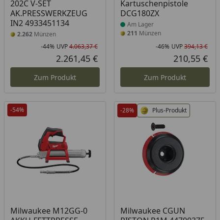
202C V-SET
Kartuschenpistole
AK.PRESSWERKZEUG
DCG180ZX
IN2 4933451134
Am Lager
211
Münzen
2.262
Münzen
-44%
UVP
4.063,37 €
-46%
UVP
394,13 €
Rabatt in Prozent
Ursprünglicher Preis
Rab
Urs
2.261,45 €
210,55 €
Aktueller Preis
Akt
Zum Produkt
Zum Produkt
-54%
-28%
Plus-Produkt
Produkt am Lager
Milwaukee M12GG-0
Milwaukee CGUN