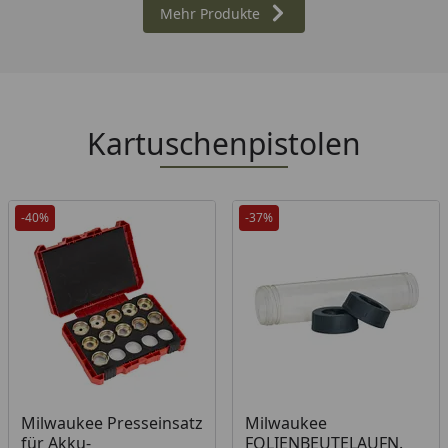
Mehr Produkte
Kartuschenpistolen
-40%
-37%
Produkt am Lager
Milwaukee Presseinsatz
Milwaukee
für Akku-
FOLIENBEUTELAUFN.