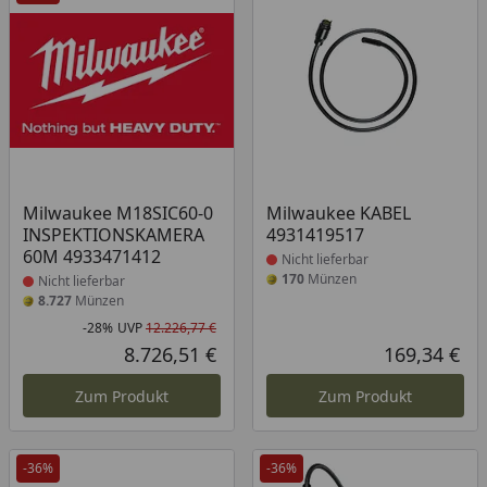
Produkt nicht lieferbar
Produkt nicht lieferbar
Milwaukee M18SIC60-0
Milwaukee KABEL
INSPEKTIONSKAMERA
4931419517
60M 4933471412
Nicht lieferbar
170
Münzen
Nicht lieferbar
8.727
Münzen
-28%
UVP
12.226,77 €
Rabatt in Prozent
Ursprünglicher Preis
8.726,51 €
169,34 €
Aktueller Preis
Akt
Zum Produkt
Zum Produkt
-36%
-36%