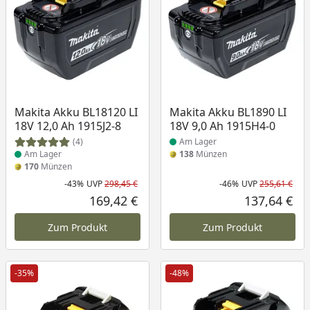
Produkt am Lager
Produkt am Lager
Makita Akku BL18120 LI
Makita Akku BL1890 LI
18V 12,0 Ah 1915J2-8
18V 9,0 Ah 1915H4-0
(4)
Am Lager
Am Lager
138
Münzen
170
Münzen
-43%
UVP
298,45 €
-46%
UVP
255,61 €
Rabatt in Prozent
Ursprünglicher Preis
Rab
Urs
169,42 €
137,64 €
Aktueller Preis
Akt
Zum Produkt
Zum Produkt
-35%
-48%