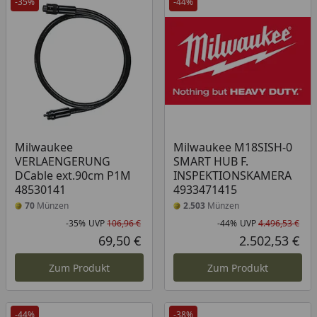
-35%
-44%
Milwaukee
Milwaukee M18SISH-0
VERLAENGERUNG
SMART HUB F.
DCable ext.90cm P1M
INSPEKTIONSKAMERA
48530141
4933471415
70
Münzen
2.503
Münzen
-35%
UVP
106,96 €
-44%
UVP
4.496,53 €
Rabatt in Prozent
Ursprünglicher Preis
Rab
Urs
69,50 €
2.502,53 €
Aktueller Preis
Akt
Zum Produkt
Zum Produkt
-44%
-38%