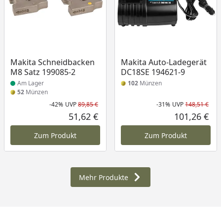
Produkt am Lager
Makita Schneidbacken
Makita Auto-Ladegerät
M8 Satz 199085-2
DC18SE 194621-9
Am Lager
102
Münzen
52
Münzen
-42%
UVP
89,85 €
-31%
UVP
148,51 €
Rabatt in Prozent
Ursprünglicher Preis
Rab
Urs
51,62 €
101,26 €
Aktueller Preis
Akt
Zum Produkt
Zum Produkt
Mehr Produkte