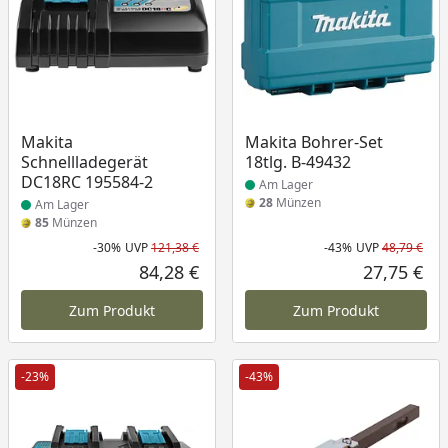
Produkt am Lager
Produkt am Lager
Makita
Makita Bohrer-Set
Schnellladegerät
18tlg. B-49432
DC18RC 195584-2
Am Lager
28
Münzen
Am Lager
85
Münzen
-30%
UVP
121,38 €
-43%
UVP
48,79 €
Rabatt in Prozent
Ursprünglicher Preis
Rab
Urs
84,28 €
27,75 €
Aktueller Preis
Akt
Zum Produkt
Zum Produkt
-23%
-43%