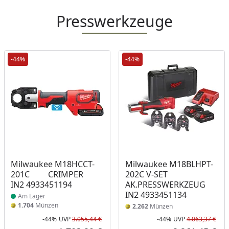
Presswerkzeuge
-44%
-44%
Produkt am Lager
Milwaukee M18HCCT-
Milwaukee M18BLHPT-
201C CRIMPER
202C V-SET
IN2 4933451194
AK.PRESSWERKZEUG
IN2 4933451134
Am Lager
1.704
Münzen
2.262
Münzen
-44%
UVP
3.055,44 €
-44%
UVP
4.063,37 €
Rabatt in Prozent
Ursprünglicher Preis
Rab
Urs