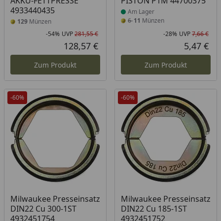
AKKU-FETTPRESSE
PISTON P1M 44700375
4933440435
Am Lager
6
11
Münzen
129
Münzen
-54%
UVP
281,55 €
-28%
UVP
7,66 €
Rabatt in Prozent
Ursprünglicher Preis
Rab
Urs
128,57 €
5,47 €
Aktueller Preis
Akt
Zum Produkt
Zum Produkt
-60%
-60%
Produkt am Lager
Produkt am Lager
Milwaukee Presseinsatz
Milwaukee Presseinsatz
DIN22 Cu 300-1ST
DIN22 Cu 185-1ST
4932451754
4932451752