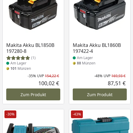
Produkt am Lager
Produkt am Lager
Makita Akku BL1850B
Makita Akku BL1860B
197280-8
197422-4
(1)
Am Lager
Am Lager
88
Münzen
101
Münzen
-35%
UVP
154,22 €
-48%
UVP
169,93 €
Rabatt in Prozent
Ursprünglicher Preis
Rab
Urs
100,02 €
87,51 €
Aktueller Preis
Akt
Zum Produkt
Zum Produkt
-30%
-43%