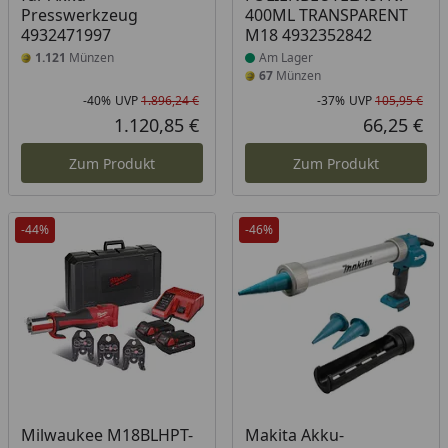
Presswerkzeug
400ML TRANSPARENT
4932471997
M18 4932352842
1.121
Münzen
Am Lager
67
Münzen
-40%
UVP
1.896,24 €
-37%
UVP
105,95 €
Rabatt in Prozent
Ursprünglicher Preis
Rab
Urs
1.120,85 €
66,25 €
Aktueller Preis
Akt
Zum Produkt
Zum Produkt
-44%
-46%
Produkt am Lager
Milwaukee M18BLHPT-
Makita Akku-