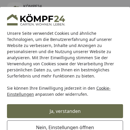
KÖMPF24
Öffnen
Banner schließen
KÖMPF24
kostenlos - Im App Store
Alle Produkte
Mein Konto
Wunschl
Eink
Unsere Seite verwendet Cookies und ähnliche
Technologien, um die Benutzererfahrung auf unserer
Hotline
4,81
/ 5
Suchen
Website zu verbessern, Inhalte und Anzeigen zu
personalisieren und die Nutzung unserer Website zu
analysieren. Mit Ihrer Einwilligung stimmen Sie der
Karibu Pools inkl. gratis Sandfilteranlage & Pool-
Verwendung von Cookies sowie der Verarbeitung Ihrer
Starterset (Gesamtwert bis 468,99€)
persönlichen Daten zu, um Ihnen ein bestmögliches
Surferlebnis und mehr Funktionen zu bieten.
Maschinen & Werkstatt
Elektrowerkzeuge
Weitere Elekt
Sie können Ihre Einwilligung jederzeit in den
Cookie-
Startseite
Einstellungen
anpassen oder widerrufen.
Weitere Elektrowerkzeuge
Ja, verstanden
Wählen Sie Ihre Wunschkategorie
Nein, Einstellungen öffnen