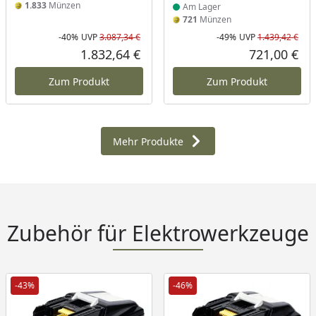
1.833
Münzen
Am Lager
721
Münzen
-40%
UVP
3.087,34 €
-49%
UVP
1.439,42 €
Rabatt in Prozent
Ursprünglicher Preis
Rab
Urs
1.832,64 €
721,00 €
Aktueller Preis
Akt
Zum Produkt
Zum Produkt
Mehr Produkte
Zubehör für Elektrowerkzeuge
-43%
-46%