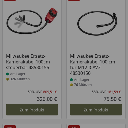
Produkt am Lager
Produkt am Lager
Milwaukee Ersatz-
Milwaukee Ersatz-
Kamerakabel 100cm
Kamerakabel 100 cm
steuerbar 48530155
für M12 ICAV3
48530150
Am Lager
326
Münzen
Am Lager
76
Münzen
-59%
UVP
809,51 €
-58%
UVP
181,59 €
Rabatt in Prozent
Ursprünglicher Preis
Rab
Urs
326,00 €
75,50 €
Aktueller Preis
Akt
Zum Produkt
Zum Produkt