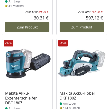
Am Lager
31
Münzen
-24%
UVP
39,95 €
-22%
UVP
766,36 €
Rabatt in Prozent
Ursprünglicher Preis
Rab
Urs
30,31 €
597,12 €
Aktueller Preis
Akt
Zum Produkt
Zum Produkt
-37%
-45%
Produkt am Lager
Produkt am Lager
Makita Akku-
Makita Akku-Hobel
Exzenterschleifer
DKP180Z
DBO180Z
Am Lager
164
Münzen
Am Lager