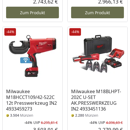
2.743,62 €
2.966,13 €
Aktueller Preis
Akt
Zum Produkt
Zum Produkt
-44%
-44%
Milwaukee
Milwaukee M18BLHPT-
M18HCCT109/42-522C
202C U-SET
12t Presswerkzeug IN2
AK.PRESSWERKZEUG
4933459273
IN2 4933451136
3.504
Münzen
2.280
Münzen
-44%
UVP
6.295,81 €
-44%
UVP
4.096,69 €
Rabatt in Prozent
Ursprünglicher Preis
Rab
Urs
3.503,91 €
2.279,99 €