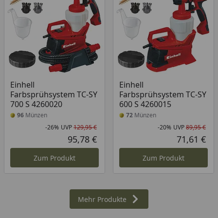
Einhell
Einhell
Farbsprühsystem TC-SY
Farbsprühsystem TC-SY
700 S 4260020
600 S 4260015
96
Münzen
72
Münzen
-26%
UVP
129,95 €
-20%
UVP
89,95 €
Rabatt in Prozent
Ursprünglicher Preis
Rab
Urs
95,78 €
71,61 €
Aktueller Preis
Akt
Zum Produkt
Zum Produkt
Mehr Produkte