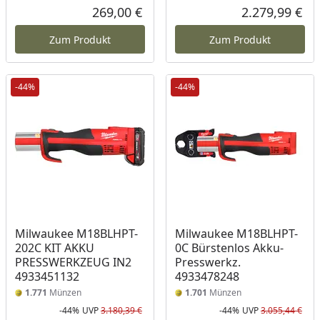
Rabatt in Prozent
Ursprünglicher Preis
Rab
Urs
269,00 €
2.279,99 €
Aktueller Preis
Akt
Zum Produkt
Zum Produkt
-44%
-44%
Milwaukee M18BLHPT-
Milwaukee M18BLHPT-
202C KIT AKKU
0C Bürstenlos Akku-
PRESSWERKZEUG IN2
Presswerkz.
4933451132
4933478248
1.771
Münzen
1.701
Münzen
-44%
UVP
3.180,39 €
-44%
UVP
3.055,44 €