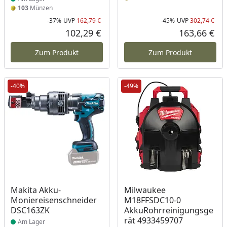
103
Münzen
-37%
UVP
162,79 €
-45%
UVP
302,74 €
Rabatt in Prozent
Ursprünglicher Preis
Rab
Urs
102,29 €
163,66 €
Aktueller Preis
Akt
Zum Produkt
Zum Produkt
-40%
-49%
Produkt am Lager
Produkt am Lager
Makita Akku-
Milwaukee
Moniereisenschneider
M18FFSDC10-0
DSC163ZK
AkkuRohrreinigungsge
rät 4933459707
Am Lager