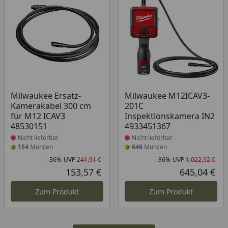
Produkt nicht lieferbar
Produkt nicht lieferbar
Milwaukee Ersatz-
Milwaukee M12ICAV3-
Kamerakabel 300 cm
201C
für M12 ICAV3
Inspektionskamera IN2
48530151
4933451367
Nicht lieferbar
Nicht lieferbar
154
Münzen
646
Münzen
-36%
UVP
241,91 €
-36%
UVP
1.022,92 €
Rabatt in Prozent
Ursprünglicher Preis
Rab
Urs
153,57 €
645,04 €
Aktueller Preis
Akt
Zum Produkt
Zum Produkt