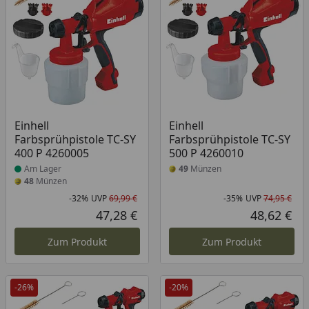
Produkt am Lager
Einhell
Einhell
Farbsprühpistole TC-SY
Farbsprühpistole TC-SY
400 P 4260005
500 P 4260010
Am Lager
49
Münzen
48
Münzen
-32%
UVP
69,99 €
-35%
UVP
74,95 €
Rabatt in Prozent
Ursprünglicher Preis
Rab
Urs
47,28 €
48,62 €
Aktueller Preis
Akt
Zum Produkt
Zum Produkt
-26%
-20%