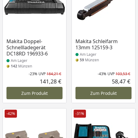
Produkt am Lager
Produkt am Lager
Makita Doppel-
Makita Schleifarm
Schnellladegerät
13mm 125159-3
DC18RD 196933-6
Am Lager
59
Münzen
Am Lager
142
Münzen
-23%
UVP
184,21 €
-43%
UVP
103,53 €
Rabatt in Prozent
Ursprünglicher Preis
Rab
Urs
141,28 €
58,47 €
Aktueller Preis
Akt
Zum Produkt
Zum Produkt
-42%
-31%