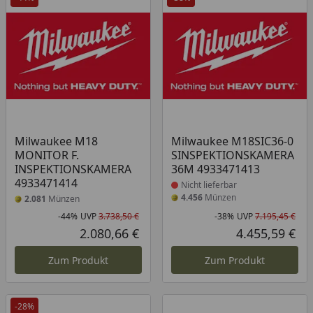
Produkt nicht lieferbar
Milwaukee M18
Milwaukee M18SIC36-0
MONITOR F.
SINSPEKTIONSKAMERA
INSPEKTIONSKAMERA
36M 4933471413
4933471414
Nicht lieferbar
4.456
Münzen
2.081
Münzen
-44%
UVP
3.738,50 €
-38%
UVP
7.195,45 €
Rabatt in Prozent
Ursprünglicher Preis
Rab
Urs
2.080,66 €
4.455,59 €
Aktueller Preis
Akt
Zum Produkt
Zum Produkt
-28%