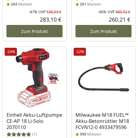
284
Münzen
261
Münzen
-47%
UVP
536,93 €
-46%
UVP
485,52 €
Rabatt in Prozent
Ursprünglicher Preis
Rab
Urs
283,10 €
260,21 €
Aktueller Preis
Akt
Zum Produkt
Zum Produkt
-24%
-22%
Produkt am Lager
Einhell Akku-Luftpumpe
Milwaukee M18 FUEL™
CE-AP 18 Li-Solo
Akku-Betonrüttler M18
2070110
FCVN12-0 4933479596
(1)
598
Münzen