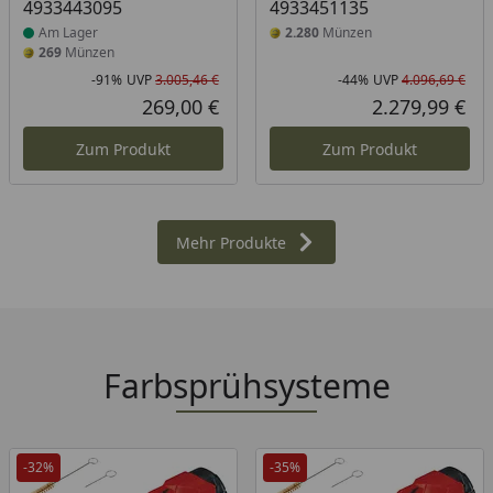
4933443095
4933451135
Am Lager
2.280
Münzen
269
Münzen
-91%
UVP
3.005,46 €
-44%
UVP
4.096,69 €
Rabatt in Prozent
Ursprünglicher Preis
Rab
Urs
269,00 €
2.279,99 €
Aktueller Preis
Akt
Zum Produkt
Zum Produkt
Mehr Produkte
Farbsprühsysteme
-32%
-35%