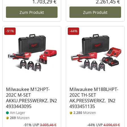
1.703,29 €
2.261,45 €
Aktueller Preis
Akt
Zum Produkt
Zum Produkt
-91%
-44%
Produkt am Lager
Milwaukee M12HPT-
Milwaukee M18BLHPT-
202C M-SET
202C TH-SET
AKKU.PRESSWERKZ. IN2
AK.PRESSWERKZ. IN2
4933443095
4933451135
Am Lager
2.280
Münzen
269
Münzen
-91%
UVP
3.005,46 €
-44%
UVP
4.096,69 €