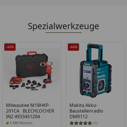
Spezialwerkzeuge
-44%
-44%
Produkt am Lager
Milwaukee M18HKP-
Makita Akku-
201CA BLECHLOCHER
Baustellenradio
IN2 4933451204
DMR112
1.131
Münzen
(1)