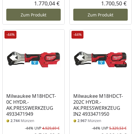
Rabatt in Prozent
Ursprünglicher Preis
Rab
Urs
1.770,04 €
1.700,50 €
Aktueller Preis
Akt
Zum Produkt
Zum Produkt
-44%
-44%
Milwaukee M18HDCT-
Milwaukee M18HDCT-
0C HYDR.-
202C HYDR.-
AK.PRESSWERKZEUG
AK.PRESSWERKZEUG
4933471949
IN2 4933471950
2.744
Münzen
2.967
Münzen
-44%
UVP
4.929,69 €
-44%
UVP
5.329,53 €
Rabatt in Prozent
Ursprünglicher Preis
Rab
Urs