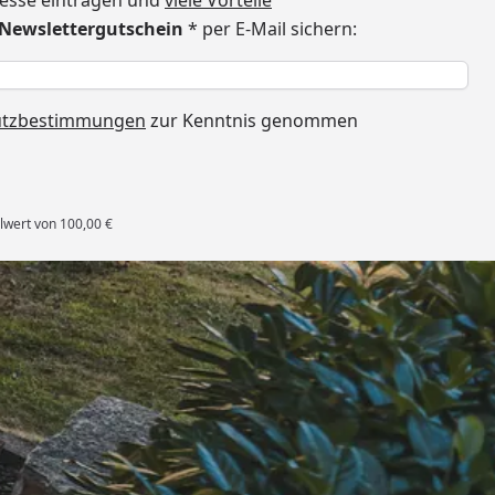
dresse eintragen und
viele Vorteile
€ Newslettergutschein
* per E-Mail sichern:
h
utzbestimmungen
zur Kenntnis genommen
lwert von 100,00 €