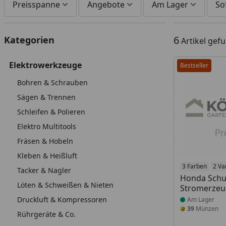
Preisspanne
Angebote
Am Lager
So
6
Kategorien
Artikel gef
Elektrowerkzeuge
Bestseller
Bohren & Schrauben
Sägen & Trennen
Schleifen & Polieren
Elektro Multitools
Fräsen & Hobeln
Kleben & Heißluft
Produkt am
3 Farben
2 Va
Tacker & Nagler
Honda Schut
Löten & Schweißen & Nieten
Stromerzeu
Druckluft & Kompressoren
Am Lager
39
Münzen
Rührgeräte & Co.