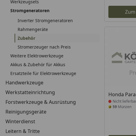
Werkzeugsets
Stromgeneratoren
Zum
Inverter Stromgeneratoren
Rahmengeräte
Zubehör
Stromerzeuger nach Preis
Weitere Elektrowerkzeuge
Akkus & Zubehör für Akkus
Ersatzteile für Elektrowerkzeuge
Handwerkzeuge
Werkstatteinrichtung
Produkt nich
Honda Paral
Forstwerkzeuge & Ausrüstung
Nicht lieferba
59
Münzen
Reinigungsgeräte
Winterdienst
Leitern & Tritte