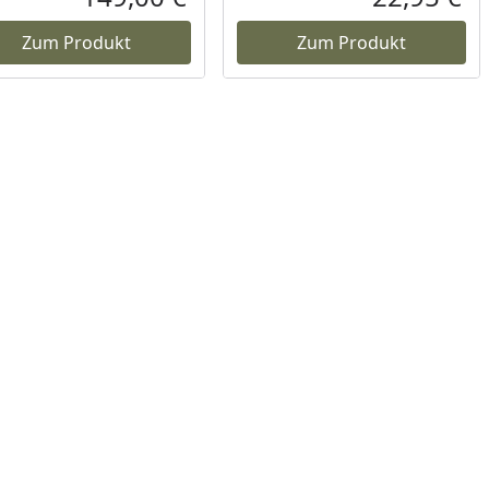
reis
Aktueller Preis
Akt
Zum Produkt
Zum Produkt
reis