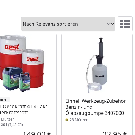
Sortieren
Ansicht 
lumen
Einhell Werkzeug-Zubehör
 Oecokraft 4T 4-Takt
Benzin- und
erkraftstoff
Ölabsaugpumpe 3407000
Münzen
23
Münzen
:
20 l
(7,45 €/l)
149,00 €
22,95 €