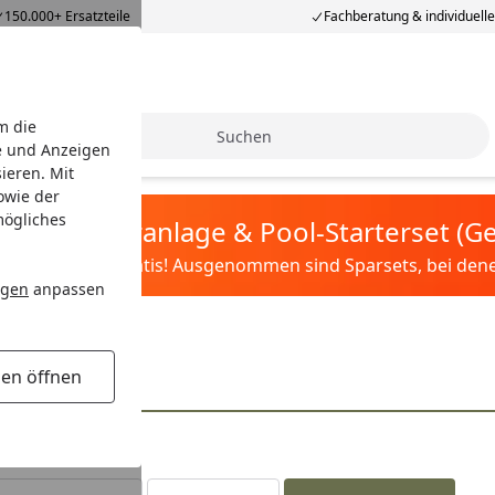
150.000+ Ersatzteile
Fachberatung & individuell
m die
Suche
e und Anzeigen
ieren. Mit
owie der
mögliches
tis Sandfilteranlage & Pool-Starterset (
ilter&Pflege gratis! Ausgenommen sind Sparsets, bei denen 
ngen
anpassen
oren
Zubehör
gen öffnen