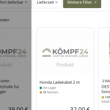
fort lieferbar
Lieferzeit
Weitere Filter
unden
 Lager
rianten
Produkt am Lager
2 Vo
Honda Ladekabel 2 m
zhülle für
OEST
Am Lager
ger
Sond
32
Münzen
149
Inhalt
39,00 €
32,00 €