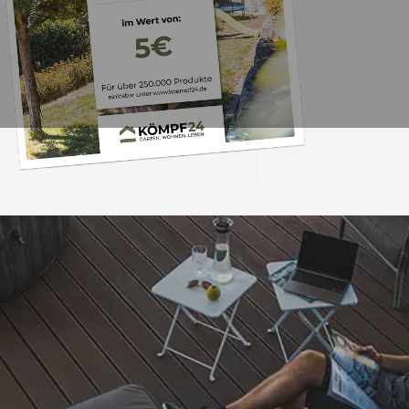
Trusted Shops
„- Retouren Bearbe
umgehend erl
4,81
/ 5
04.08.202
25.957 Bewertungen