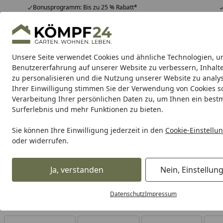
Bonusprogramm: Bis zu 25 % Rabatt*
Hotline
07051 / 9 22 22
4,81
/ 5
Mo-Fr. 8-16 Uhr
25.957 Bewertungen
Unsere Seite verwendet Cookies und ähnliche Technologien, u
Alle Produkte
Highlights
Tipps & Tricks
Alle Produkte
Benutzererfahrung auf unserer Website zu verbessern, Inhalt
zu personalisieren und die Nutzung unserer Website zu analys
Ihrer Einwilligung stimmen Sie der Verwendung von Cookies s
Verarbeitung Ihrer persönlichen Daten zu, um Ihnen ein best
Karibu Pools inkl. gra
Surferlebnis und mehr Funktionen zu bieten.
Dein Traumpool im Sorglos-Paket: F
Sie können Ihre Einwilligung jederzeit in den
Cookie-Einstellu
oder widerrufen.
Maschinen & Werkstatt
Elektrowerkzeuge
Stromgenerat
Startseite
Zubehör für Stromerzeuger
Ja, verstanden
Nein, Einstellun
Datenschutz
Impressum
Ihre Artikelübersicht