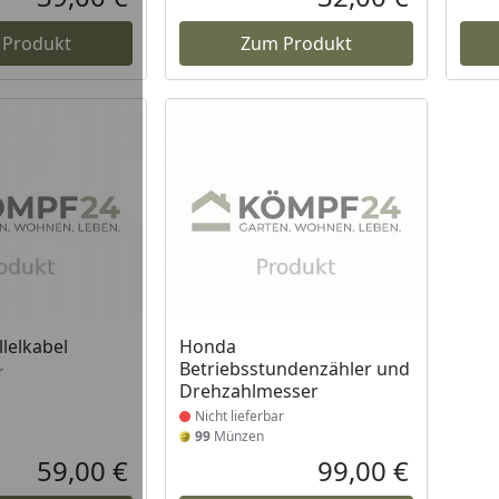
Aktueller Preis
Aktueller P
 Produkt
Zum Produkt
t lieferbar
Produkt nicht lieferbar
lelkabel
Honda
Betriebsstundenzähler und
r
Drehzahlmesser
Nicht lieferbar
99
Münzen
59,00 €
99,00 €
Aktueller Preis
Aktueller P