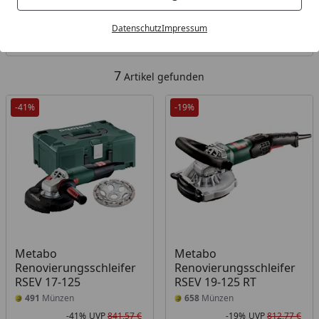
Kategorien
Datenschutz
Impressum
Filter / Sortierung
7
Artikel gefunden
-41%
-19%
Metabo
Metabo
Renovierungsschleifer
Renovierungsschleifer
RSEV 17-125
RSEV 19-125 RT
491
Münzen
658
Münzen
-41%
UVP
841,57 €
-19%
UVP
812,77 €