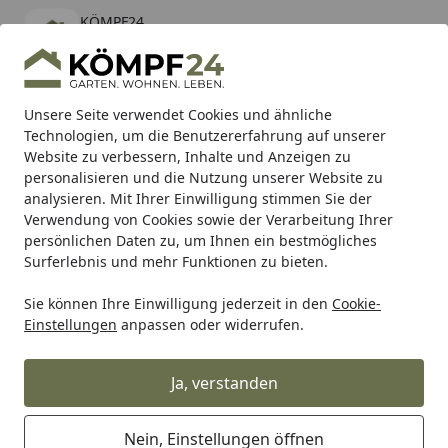
KÖMPF24
Öffnen
Banner schließen
KÖMPF24
kostenlos - Im App Store
Alle Produkte
Mein Konto
Wunschl
Eink
Unsere Seite verwendet Cookies und ähnliche
Technologien, um die Benutzererfahrung auf unserer
Hotline
4,81
/ 5
Suchen
Website zu verbessern, Inhalte und Anzeigen zu
personalisieren und die Nutzung unserer Website zu
analysieren. Mit Ihrer Einwilligung stimmen Sie der
Karibu Pools inkl. gratis Sandfilteranlage & Pool-
Verwendung von Cookies sowie der Verarbeitung Ihrer
Starterset (Gesamtwert bis 468,99€)
persönlichen Daten zu, um Ihnen ein bestmögliches
Surferlebnis und mehr Funktionen zu bieten.
Maschinen & Werkstatt
Elektrowerkzeuge
Schleifen & Po
Sie können Ihre Einwilligung jederzeit in den
Cookie-
Startseite
Einstellungen
anpassen oder widerrufen.
Weitere Schleifer
Ja, verstanden
Ihre Artikelübersicht
Nein, Einstellungen öffnen