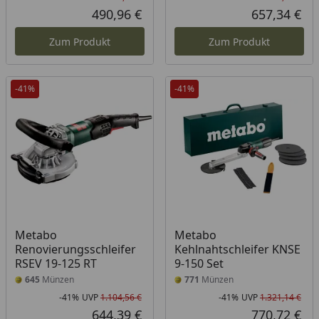
Rabatt in Prozent
Ursprünglicher Preis
Rab
Urs
490,96 €
657,34 €
Aktueller Preis
Akt
Zum Produkt
Zum Produkt
-41%
-41%
Metabo
Metabo
Renovierungsschleifer
Kehlnahtschleifer KNSE
RSEV 19-125 RT
9-150 Set
645
Münzen
771
Münzen
-41%
UVP
1.104,56 €
-41%
UVP
1.321,14 €
Rabatt in Prozent
Ursprünglicher Preis
Rab
Urs
644,39 €
770,72 €