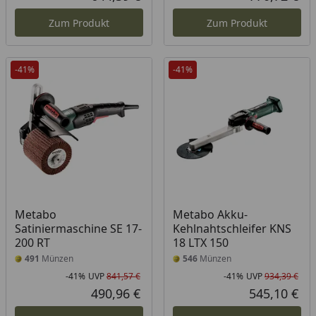
Aktueller Preis
Akt
Zum Produkt
Zum Produkt
-41%
-41%
Metabo
Metabo Akku-
Satiniermaschine SE 17-
Kehlnahtschleifer KNS
200 RT
18 LTX 150
491
Münzen
546
Münzen
-41%
UVP
841,57 €
-41%
UVP
934,39 €
Rabatt in Prozent
Ursprünglicher Preis
Rab
Urs
490,96 €
545,10 €
Aktueller Preis
Akt