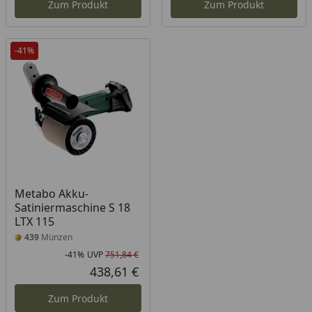
Zum Produkt
Zum Produkt
-41%
Metabo Akku-
Satiniermaschine S 18
LTX 115
439
Münzen
-41%
UVP
751,84 €
Rabatt in Prozent
Ursprünglicher Preis
438,61 €
Aktueller Preis
Zum Produkt