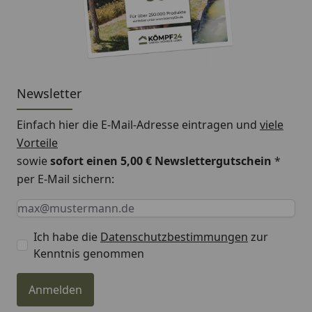
Newsletter
Einfach hier die E-Mail-Adresse eintragen und
viele
Vorteile
sowie
sofort einen 5,00 € Newslettergutschein
*
per E-Mail sichern:
Keine Eingabe erforderlich
Eingabe erforderlich
E-Mail *
Ich habe die
Datenschutzbestimmungen
zur
Kenntnis genommen
Anmelden