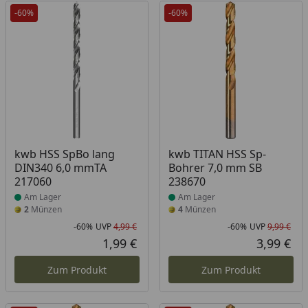
-60%
-60%
Produkt am Lager
Produkt am Lager
kwb HSS SpBo lang
kwb TITAN HSS Sp-
DIN340 6,0 mmTA
Bohrer 7,0 mm SB
217060
238670
Am Lager
Am Lager
2
Münzen
4
Münzen
-60%
UVP
4,99 €
-60%
UVP
9,99 €
Rabatt in Prozent
Ursprünglicher Preis
Rab
Urs
1,99 €
3,99 €
Aktueller Preis
Akt
Zum Produkt
Zum Produkt