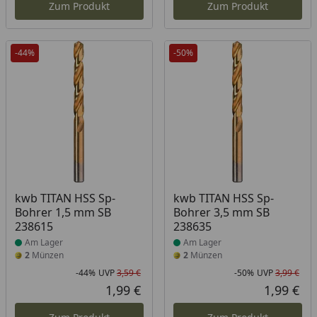
Zum Produkt
Zum Produkt
-44%
-50%
Produkt am Lager
Produkt am Lager
kwb TITAN HSS Sp-
kwb TITAN HSS Sp-
Bohrer 1,5 mm SB
Bohrer 3,5 mm SB
238615
238635
Am Lager
Am Lager
2
Münzen
2
Münzen
-44%
UVP
3,59 €
-50%
UVP
3,99 €
Rabatt in Prozent
Ursprünglicher Preis
Rab
Urs
1,99 €
1,99 €
Aktueller Preis
Akt