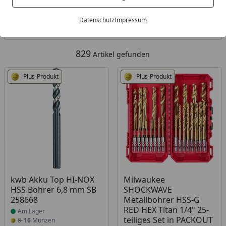
Kategorien
Datenschutz
Impressum
Filter / Sortierung
829
Artikel gefunden
Plus-Produkt
Plus-Produkt
Produkt am Lager
Produkt am Lager
kwb Akku Top HI-NOX
Milwaukee
HSS Bohrer 6,8 mm SB
SHOCKWAVE
258668
Metallbohrer HSS-G
RED HEX Titan 1/4" 25-
Am Lager
teiliges Set in PACKOUT
8
16
Münzen