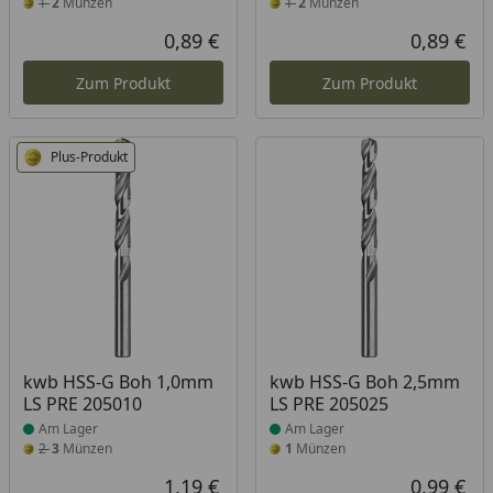
1
2
Münzen
1
2
Münzen
0,89 €
0,89 €
Aktueller Preis
Akt
Zum Produkt
Zum Produkt
Plus-Produkt
Produkt am Lager
Produkt am Lager
kwb HSS-G Boh 1,0mm
kwb HSS-G Boh 2,5mm
LS PRE 205010
LS PRE 205025
Am Lager
Am Lager
2
3
Münzen
1
Münzen
1,19 €
0,99 €