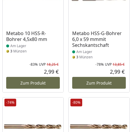
Produkt am Lager
Produkt am Lager
Metabo 10 HSS-R-
Metabo HSS-G-Bohrer
Bohrer 4,5x80 mm
6,0 x 59 mmmit
Sechskantschaft
Am Lager
3
Münzen
Am Lager
3
Münzen
-83%
UVP
18,25 €
-78%
UVP
13,85 €
Rabatt in Prozent
Ursprünglicher Preis
Rab
Urs
2,99 €
2,99 €
Aktueller Preis
Akt
Zum Produkt
Zum Produkt
-74%
-80%