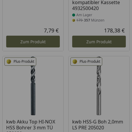
kompatibler Kassette
4932500420
Am Lager
179
357
Münzen
7,79 €
178,38 €
Aktueller Preis
Akt
Zum Produkt
Zum Produkt
Plus-Produkt
Plus-Produkt
Produkt am Lager
Produkt am Lager
kwb Akku Top HI-NOX
kwb HSS-G Boh 2,0mm
HSS Bohrer 3 mm TÜ
LS PRE 205020