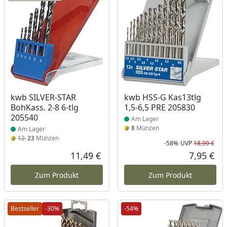
Produkt am Lager
Produkt am Lager
kwb SILVER-STAR
kwb HSS-G Kas13tlg
BohKass. 2-8 6-tlg
1,5-6,5 PRE 205830
205540
Am Lager
8
Münzen
Am Lager
12
23
Münzen
-58%
UVP
18,99 €
Rab
Urs
11,49 €
7,95 €
Aktueller Preis
Akt
Zum Produkt
Zum Produkt
Bestseller
-30%
-54%