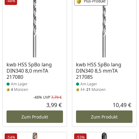
-48%
Plus-Produkt
Produkt am Lager
Produkt am Lager
kwb HSS SpBo lang
kwb HSS SpBo lang
DIN340 8,0 mmTA
DIN340 8,5 mmTA
217080
217085
Am Lager
Am Lager
4
Münzen
11
21
Münzen
-48%
UVP
7,79 €
Rabatt in Prozent
Ursprünglicher Preis
3,99 €
10,49 €
Aktueller Preis
Akt
Zum Produkt
Zum Produkt
-54%
-53%