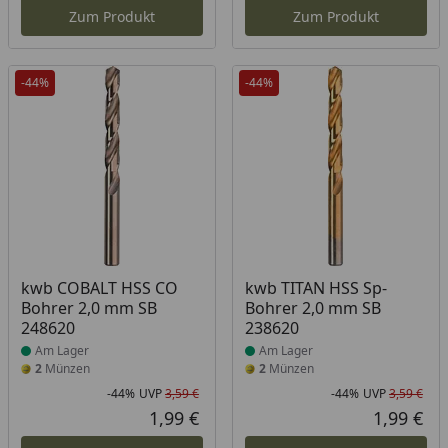
Zum Produkt
Zum Produkt
-44%
-44%
Produkt am Lager
Produkt am Lager
kwb COBALT HSS CO
kwb TITAN HSS Sp-
Bohrer 2,0 mm SB
Bohrer 2,0 mm SB
248620
238620
Am Lager
Am Lager
2
Münzen
2
Münzen
-44%
UVP
3,59 €
-44%
UVP
3,59 €
Rabatt in Prozent
Ursprünglicher Preis
Rab
Urs
1,99 €
1,99 €
Aktueller Preis
Akt