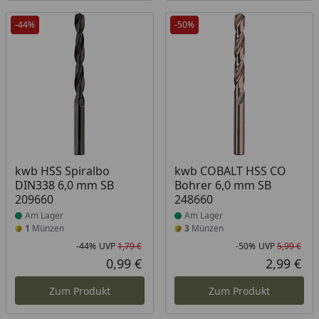
-44%
-50%
Produkt am Lager
Produkt am Lager
kwb HSS Spiralbo
kwb COBALT HSS CO
DIN338 6,0 mm SB
Bohrer 6,0 mm SB
209660
248660
Am Lager
Am Lager
1
Münzen
3
Münzen
-44%
UVP
1,79 €
-50%
UVP
5,99 €
Rabatt in Prozent
Ursprünglicher Preis
Rab
Urs
0,99 €
2,99 €
Aktueller Preis
Akt
Zum Produkt
Zum Produkt