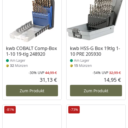
Produkt am Lager
Produkt am Lager
kwb COBALT Comp-Box
kwb HSS-G Box 19tlg 1-
1-10 19-tlg 248920
10 PRE 205930
Am Lager
Am Lager
32
Münzen
15
Münzen
-30%
UVP
44,99 €
-54%
UVP
32,99 €
Rabatt in Prozent
Ursprünglicher Preis
Rab
Urs
31,13 €
14,95 €
Aktueller Preis
Akt
Zum Produkt
Zum Produkt
-81%
-73%