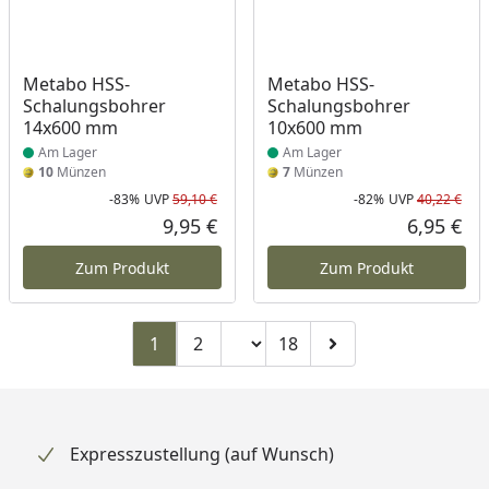
Produkt am Lager
Produkt am Lager
Metabo HSS-
Metabo HSS-
Schalungsbohrer
Schalungsbohrer
14x600 mm
10x600 mm
Am Lager
Am Lager
10
Münzen
7
Münzen
-83%
UVP
59,10 €
-82%
UVP
40,22 €
Rabatt in Prozent
Ursprünglicher Preis
Rab
Urs
9,95 €
6,95 €
Aktueller Preis
Akt
Zum Produkt
Zum Produkt
Seitenzahl ändern
1
2
18
Zu Seite 2
Zu Seite 18
Zur nächsten Seite
Expresszustellung (auf Wunsch)