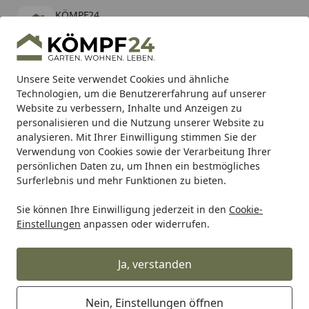
KÖMPF24
Öffnen
Banner schließen
KÖMPF24
kostenlos - Im App Store
Alle Produkte
Mein Konto
Wunschl
Eink
Unsere Seite verwendet Cookies und ähnliche
Technologien, um die Benutzererfahrung auf unserer
Hotline
4,81
/ 5
Suchen
Website zu verbessern, Inhalte und Anzeigen zu
personalisieren und die Nutzung unserer Website zu
analysieren. Mit Ihrer Einwilligung stimmen Sie der
Karibu Pools inkl. gratis Sandfilteranlage & Pool-
Verwendung von Cookies sowie der Verarbeitung Ihrer
Starterset (Gesamtwert bis 468,99€)
persönlichen Daten zu, um Ihnen ein bestmögliches
Surferlebnis und mehr Funktionen zu bieten.
Maschinen & Werkstatt
Elektrowerkzeuge
Bohren & Sch
Sie können Ihre Einwilligung jederzeit in den
Cookie-
Startseite
Einstellungen
anpassen oder widerrufen.
Metallbohrer
Ja, verstanden
Ihre Artikelübersicht
Nein, Einstellungen öffnen