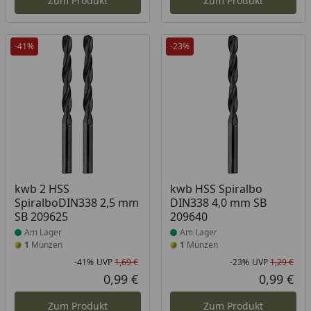
Zum Produkt
Zum Produkt
-41%
-23%
Produkt am Lager
Produkt am Lager
kwb 2 HSS
kwb HSS Spiralbo
SpiralboDIN338 2,5 mm
DIN338 4,0 mm SB
SB 209625
209640
Am Lager
Am Lager
1
Münzen
1
Münzen
-41%
UVP
1,69 €
-23%
UVP
1,29 €
Rabatt in Prozent
Ursprünglicher Preis
Rab
Urs
0,99 €
0,99 €
Aktueller Preis
Akt
Zum Produkt
Zum Produkt