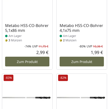
Produkt am Lager
Produkt am Lager
Metabo HSS-CO-Bohrer
Metabo HSS-CO-Bohrer
5,1x86 mm
4,1x75 mm
Am Lager
Am Lager
3
Münzen
2
Münzen
-74%
UVP
11,75 €
-80%
UVP
10,36 €
Rabatt in Prozent
Ursprünglicher Preis
Rab
Urs
2,99 €
1,99 €
Aktueller Preis
Akt
Zum Produkt
Zum Produkt
-83%
-82%