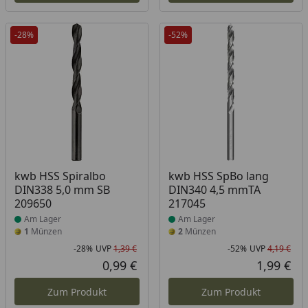
-28%
-52%
Produkt am Lager
Produkt am Lager
kwb HSS Spiralbo
kwb HSS SpBo lang
DIN338 5,0 mm SB
DIN340 4,5 mmTA
209650
217045
Am Lager
Am Lager
1
Münzen
2
Münzen
-28%
UVP
1,39 €
-52%
UVP
4,19 €
Rabatt in Prozent
Ursprünglicher Preis
Rab
Urs
0,99 €
1,99 €
Aktueller Preis
Akt
Zum Produkt
Zum Produkt