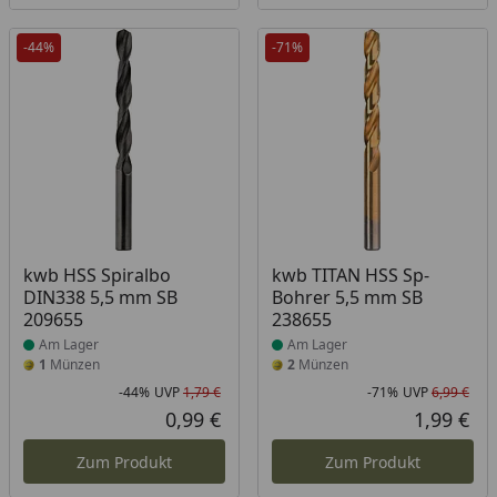
-44%
-71%
Produkt am Lager
Produkt am Lager
kwb HSS Spiralbo
kwb TITAN HSS Sp-
DIN338 5,5 mm SB
Bohrer 5,5 mm SB
209655
238655
Am Lager
Am Lager
1
Münzen
2
Münzen
-44%
UVP
1,79 €
-71%
UVP
6,99 €
Rabatt in Prozent
Ursprünglicher Preis
Rab
Urs
0,99 €
1,99 €
Aktueller Preis
Akt
Zum Produkt
Zum Produkt