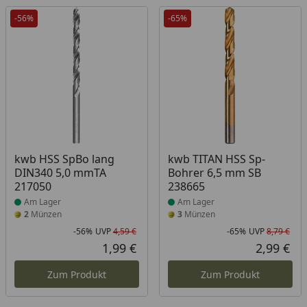
-56%
-65%
Produkt am Lager
Produkt am Lager
kwb HSS SpBo lang
kwb TITAN HSS Sp-
DIN340 5,0 mmTA
Bohrer 6,5 mm SB
217050
238665
Am Lager
Am Lager
2
Münzen
3
Münzen
-56%
UVP
4,59 €
-65%
UVP
8,79 €
Rabatt in Prozent
Ursprünglicher Preis
Rab
Urs
1,99 €
2,99 €
Aktueller Preis
Akt
Zum Produkt
Zum Produkt