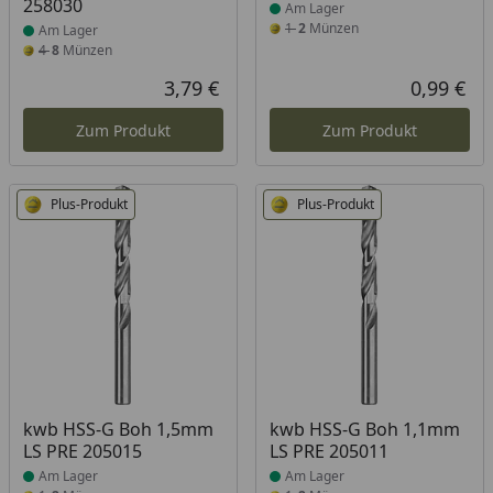
258030
Am Lager
1
2
Münzen
Am Lager
4
8
Münzen
3,79 €
0,99 €
Aktueller Preis
Akt
Zum Produkt
Zum Produkt
Plus-Produkt
Plus-Produkt
Produkt am Lager
Produkt am Lager
kwb HSS-G Boh 1,5mm
kwb HSS-G Boh 1,1mm
LS PRE 205015
LS PRE 205011
Am Lager
Am Lager