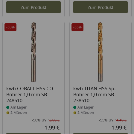
Zum Produkt
Zum Produkt
-50%
-55%
Produkt am Lager
Produkt am Lager
kwb COBALT HSS CO
kwb TITAN HSS Sp-
Bohrer 1,0 mm SB
Bohrer 1,0 mm SB
248610
238610
Am Lager
Am Lager
2
Münzen
2
Münzen
-50%
UVP
3,99 €
-55%
UVP
4,49 €
Rabatt in Prozent
Ursprünglicher Preis
Rab
Urs
1,99 €
1,99 €
Aktueller Preis
Akt