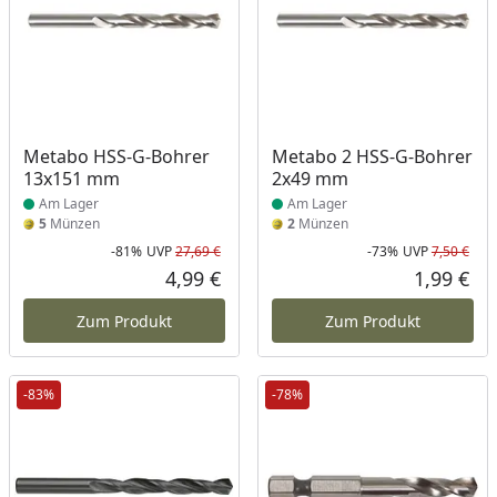
Produkt am Lager
Produkt am Lager
Metabo HSS-G-Bohrer
Metabo 2 HSS-G-Bohrer
13x151 mm
2x49 mm
Am Lager
Am Lager
5
Münzen
2
Münzen
-81%
UVP
27,69 €
-73%
UVP
7,50 €
Rabatt in Prozent
Ursprünglicher Preis
Rab
Urs
4,99 €
1,99 €
Aktueller Preis
Akt
Zum Produkt
Zum Produkt
-83%
-78%