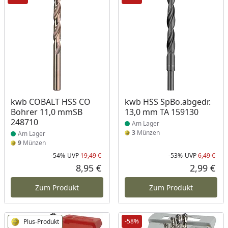
Produkt am Lager
Produkt am Lager
kwb COBALT HSS CO
kwb HSS SpBo.abgedr.
Bohrer 11,0 mmSB
13,0 mm TA 159130
248710
Am Lager
3
Münzen
Am Lager
9
Münzen
-54%
UVP
19,49 €
-53%
UVP
6,49 €
Rabatt in Prozent
Ursprünglicher Preis
Rab
Urs
8,95 €
2,99 €
Aktueller Preis
Akt
Zum Produkt
Zum Produkt
-58%
Plus-Produkt