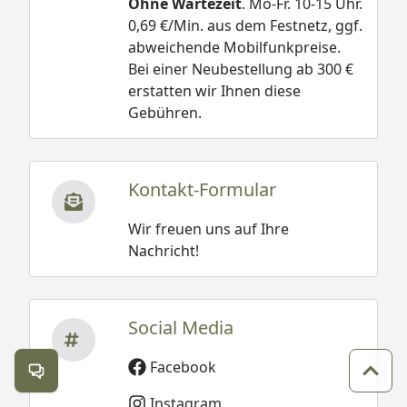
Ohne Wartezeit
. Mo-Fr. 10-15 Uhr.
0,69 €/Min. aus dem Festnetz, ggf.
abweichende Mobilfunkpreise.
Bei einer Neubestellung ab 300 €
erstatten wir Ihnen diese
Gebühren.
Kontakt-Formular
Wir freuen uns auf Ihre
Nachricht!
Social Media
Facebook
Kontakt öffnen
Zum 
Instagram