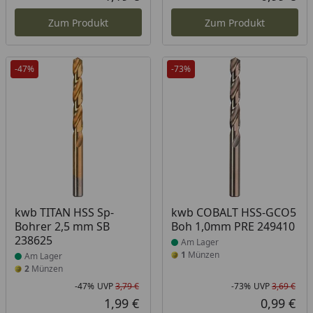
Aktueller Preis
Akt
Zum Produkt
Zum Produkt
-47%
-73%
Produkt am Lager
Produkt am Lager
kwb TITAN HSS Sp-
kwb COBALT HSS-GCO5
Bohrer 2,5 mm SB
Boh 1,0mm PRE 249410
238625
Am Lager
1
Münzen
Am Lager
2
Münzen
-47%
UVP
3,79 €
-73%
UVP
3,69 €
Rabatt in Prozent
Ursprünglicher Preis
Rab
Urs
1,99 €
0,99 €
Aktueller Preis
Akt