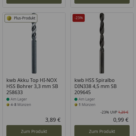
-23%
Plus-Produkt
Produkt am Lager
Produkt am Lager
kwb Akku Top HI-NOX
kwb HSS Spiralbo
HSS Bohrer 3,3 mm SB
DIN338 4,5 mm SB
258633
209645
Am Lager
Am Lager
4
8
Münzen
1
Münzen
-23%
UVP
1,29 €
Rab
Urs
3,89 €
0,99 €
Aktueller Preis
Akt
Zum Produkt
Zum Produkt