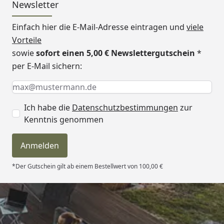
Newsletter
Einfach hier die E-Mail-Adresse eintragen und
viele
Vorteile
sowie
sofort einen 5,00 € Newslettergutschein
*
per E-Mail sichern:
Keine Eingabe erforderlich
Eingabe erforderlich
E-Mail *
Ich habe die
Datenschutzbestimmungen
zur
Kenntnis genommen
Anmelden
*Der Gutschein gilt ab einem Bestellwert von 100,00 €
Trusted Shops