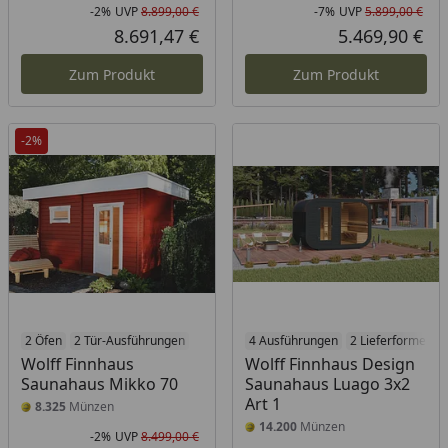
-2%
UVP
8.899,00 €
-7%
UVP
5.899,00 €
Rabatt in Prozent
Ursprünglicher Preis
Rab
Urs
8.691,47 €
5.469,90 €
Aktueller Preis
Akt
Zum Produkt
Zum Produkt
-2%
2 Öfen
2 Tür-Ausführungen
4 Ausführungen
2 Lieferformen
Wolff Finnhaus
Wolff Finnhaus Design
Saunahaus Mikko 70
Saunahaus Luago 3x2
Art 1
8.325
Münzen
14.200
Münzen
-2%
UVP
8.499,00 €