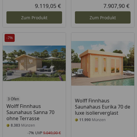
Rabatt in Prozent
Ursprünglicher Preis
Rab
Urs
9.119,05 €
7.907,90 €
Aktueller Preis
Akt
Zum Produkt
Zum Produkt
-7%
3 Öfen
Wolff Finnhaus
Wolff Finnhaus
Saunahaus Eurika 70 de
Saunahaus Sanna 70
luxe isolierverglast
ohne Terrasse
11.990
Münzen
8.383
Münzen
-7%
UVP
9.049,00 €