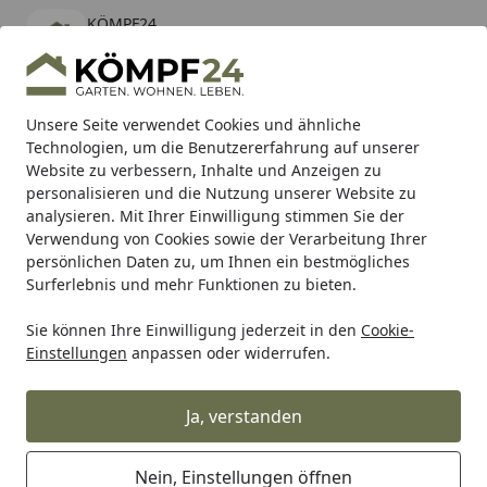
KÖMPF24
Öffnen
Banner schließen
KÖMPF24
kostenlos - Im App Store
Alle Produkte
Mein Konto
Wunschl
Eink
Unsere Seite verwendet Cookies und ähnliche
Technologien, um die Benutzererfahrung auf unserer
Hotline
4,81
/ 5
Suchen
Website zu verbessern, Inhalte und Anzeigen zu
personalisieren und die Nutzung unserer Website zu
analysieren. Mit Ihrer Einwilligung stimmen Sie der
Karibu Pools inkl. gratis Sandfilteranlage & Pool-
Verwendung von Cookies sowie der Verarbeitung Ihrer
Starterset (Gesamtwert bis 468,99€)
persönlichen Daten zu, um Ihnen ein bestmögliches
Surferlebnis und mehr Funktionen zu bieten.
Wolff Finnhaus
Saunahäuser
Mit Vorraum
Sie können Ihre Einwilligung jederzeit in den
Cookie-
Startseite
Einstellungen
anpassen oder widerrufen.
Wolff Finnhaus Saunen mit
Vorraum
Ja, verstanden
Ihre Artikelübersicht
Nein, Einstellungen öffnen