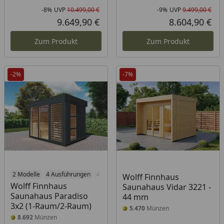
-8%
UVP
10.499,00 €
-9%
UVP
9.499,00 €
Rabatt in Prozent
Ursprünglicher Preis
Rab
Urs
9.649,90 €
8.604,90 €
Aktueller Preis
Akt
Zum Produkt
Zum Produkt
-2%
-7%
2 Modelle
4 Ausführungen
4 Öfen
Wolff Finnhaus
Wolff Finnhaus
Saunahaus Vidar 3221 -
Saunahaus Paradiso
44 mm
3x2 (1-Raum/2-Raum)
5.470
Münzen
8.692
Münzen