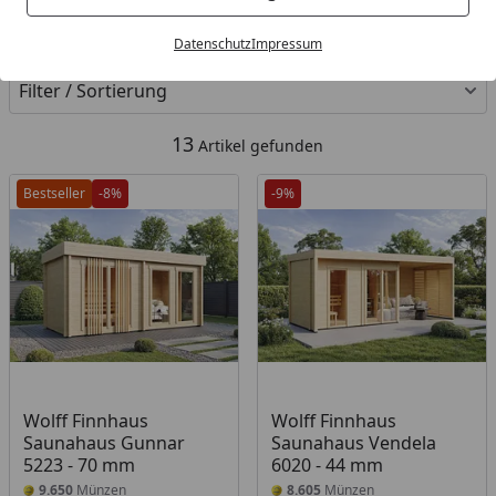
Kategorien
Datenschutz
Impressum
Filter / Sortierung
13
Artikel gefunden
Bestseller
-8%
-9%
Wolff Finnhaus
Wolff Finnhaus
Saunahaus Gunnar
Saunahaus Vendela
5223 - 70 mm
6020 - 44 mm
9.650
Münzen
8.605
Münzen