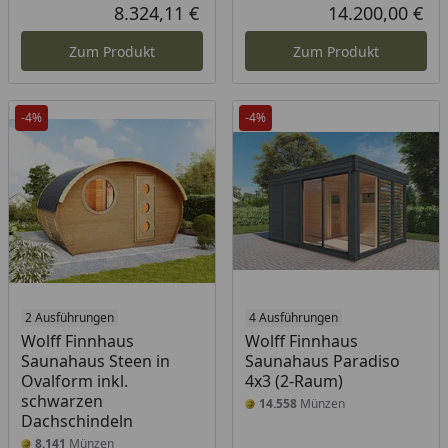
Rabatt in Prozent
Ursprünglicher Preis
8.324,11 €
14.200,00 €
Aktueller Preis
Akt
Zum Produkt
Zum Produkt
-4%
-4%
2 Ausführungen
4 Ausführungen
Wolff Finnhaus
Wolff Finnhaus
Saunahaus Steen in
Saunahaus Paradiso
Ovalform inkl.
4x3 (2-Raum)
schwarzen
14.558
Münzen
Dachschindeln
8.141
Münzen