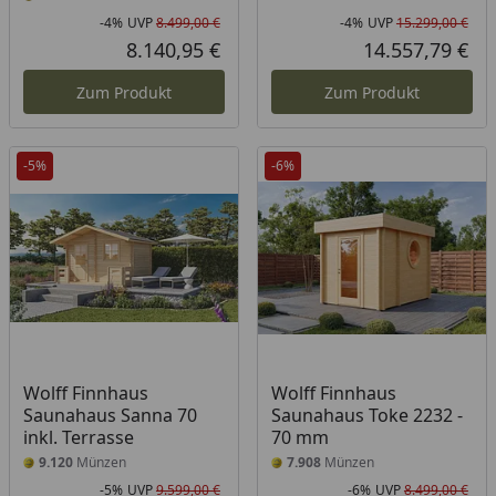
-4%
UVP
8.499,00 €
-4%
UVP
15.299,00 €
Rabatt in Prozent
Ursprünglicher Preis
Rab
Urs
8.140,95 €
14.557,79 €
Aktueller Preis
Akt
Zum Produkt
Zum Produkt
-5%
-6%
Wolff Finnhaus
Wolff Finnhaus
Saunahaus Sanna 70
Saunahaus Toke 2232 -
inkl. Terrasse
70 mm
9.120
Münzen
7.908
Münzen
-5%
UVP
9.599,00 €
-6%
UVP
8.499,00 €