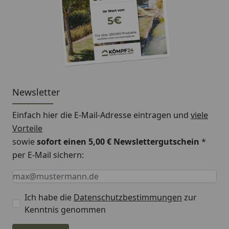
Newsletter
Einfach hier die E-Mail-Adresse eintragen und
viele
Vorteile
sowie
sofort einen 5,00 € Newslettergutschein
*
per E-Mail sichern:
Keine Eingabe erforderlich
Eingabe erforderlich
E-Mail *
Ich habe die
Datenschutzbestimmungen
zur
Kenntnis genommen