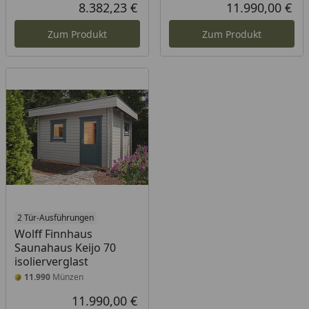
Rabatt in Prozent
Ursprünglicher Preis
8.382,23 €
11.990,00 €
Aktueller Preis
Akt
Zum Produkt
Zum Produkt
2 Tür-Ausführungen
Wolff Finnhaus
Saunahaus Keijo 70
isolierverglast
11.990
Münzen
11.990,00 €
Aktueller Preis