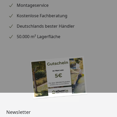
Wandelemente
Montageservice
Edelstahltürgriff
Kostenlose Fachberatung
Tür isolierverglast
Deutschlands bester Händler
Inkl. Dämmwolle für den Boden
50.000 m² Lagerfläche
Besonderheit Paradiso 3x2 (2-Raum): es ist
möglich, den Innenraum bauseits zu spiegeln, ggf.
müssen hierfür Teile bauseits angepasst werden.
Lediglich die Öffnungsrichtung der Türen sollte bei
der Bestellung mit angegeben werden, wenn diese
geändert werden soll.
Die Außentür kann auch in der Front verbaut
werden.
Aufgrund der Elementbauweise werden bei einer
Imprägnierung durch unserer Monteure nur das
Dach und die Außenwände imprägniert, Nut- und
Feder können nicht imprägniert werden.
Newsletter