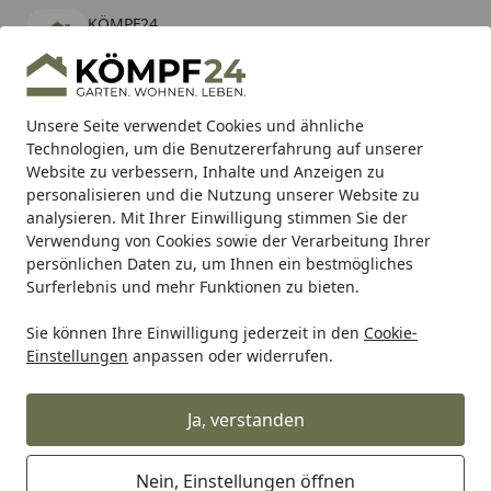
KÖMPF24
Öffnen
Banner schließen
KÖMPF24
kostenlos - Im App Store
Alle Produkte
Mein Konto
Wunschl
Eink
Unsere Seite verwendet Cookies und ähnliche
Technologien, um die Benutzererfahrung auf unserer
Hotline
4,81
/ 5
Suchen
Website zu verbessern, Inhalte und Anzeigen zu
personalisieren und die Nutzung unserer Website zu
analysieren. Mit Ihrer Einwilligung stimmen Sie der
Karibu Pools inkl. gratis Sandfilteranlage & Pool-
Verwendung von Cookies sowie der Verarbeitung Ihrer
Starterset (Gesamtwert bis 468,99€)
persönlichen Daten zu, um Ihnen ein bestmögliches
Surferlebnis und mehr Funktionen zu bieten.
Sie können Ihre Einwilligung jederzeit in den
Cookie-
Sauna: Wellness für alle Sinne
Außensauna & Gartensaun
Einstellungen
anpassen oder widerrufen.
Startseite
Wolff Finnhaus Saunahaus
Paradiso 3x2 (1-Raum/2-Raum)
Ja, verstanden
Nein, Einstellungen öffnen