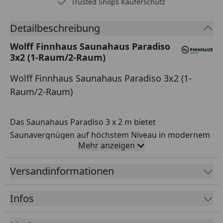
ferschutz
Rechnungska
Detailbeschreibung
Wolff Finnhaus Saunahaus Paradiso
3x2 (1-Raum/2-Raum)
Wolff Finnhaus Saunahaus Paradiso 3x2 (1-
Raum/2-Raum)
Das Saunahaus Paradiso 3 x 2 m bietet
Saunavergnügen auf höchstem Niveau in modernem
Mehr anzeigen
Design. Die Besonderheit der Modelle aus dieser
Serie ist die Austauschbarkeit von Wand- oder
Versandinformationen
Glaselementen, um damit eine ganz auf Ihre
Wünsche abgestimmte Optik zu erhalten.
Infos
Gute Qualität wird bei der Konstruktion groß
geschrieben: isolierte Dachelemente, umlaufende 14