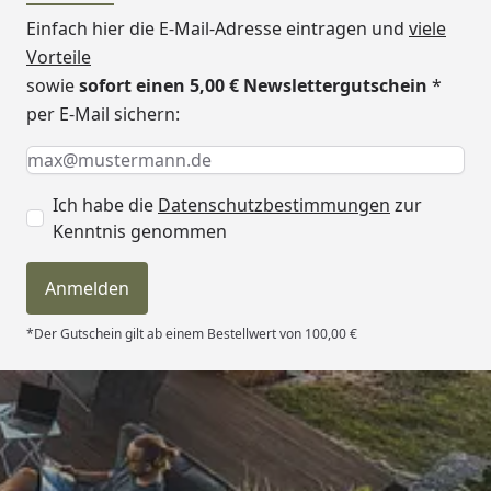
Tipp: Unter folgendem
Link
finden Sie unseren
Einfach hier die E-Mail-Adresse eintragen und
viele
Kaufberater
, der Ihnen erklärt, welches Zubehör
Vorteile
für Ihren Saunakauf erforderlich ist und welches
sowie
sofort einen 5,00 € Newslettergutschein
*
Zubehör Sie optional wählen können, um ein
optimales Saunaerlebnis zu erhalten.
per E-Mail sichern:
Keine Eingabe erforderlich
Eingabe erforderlich
E-Mail *
Sockelmaß
329 x 229 cm
Ich habe die
Datenschutzbestimmungen
zur
Kenntnis genommen
Grundfläche
7,5 m²
Rauminhalt
9,3 m³
Anmelden
Wandstärke
75 mm
*Der Gutschein gilt ab einem Bestellwert von 100,00 €
Seitenwandhöhe
261 cm
Dachfläche
7,5 m²
Trusted Shops
Dachneigung
1 °