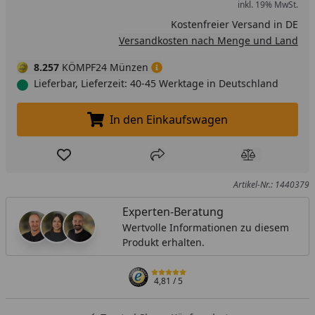
inkl. 19% MwSt.
Kostenfreier Versand in DE
Versandkosten nach Menge und Land
8.257
KÖMPF24 Münzen
Lieferbar, Lieferzeit: 40-45 Werktage in Deutschland
In den Einkaufswagen
In den Einkaufswagen legen
Produkt zur Wunschliste hinzufügen
Teilen
Produkt Ver
Artikel-Nr.: 1440379
Experten-Beratung
Wertvolle Informationen zu diesem
Produkt erhalten.
4,81
/ 5