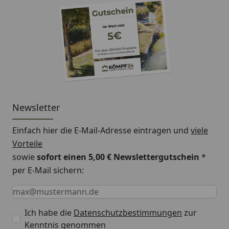
Newsletter
Einfach hier die E-Mail-Adresse eintragen und
viele
Vorteile
sowie
sofort einen 5,00 € Newslettergutschein
*
per E-Mail sichern:
Keine Eingabe erforderlich
Eingabe erforderlich
E-Mail *
Ich habe die
Datenschutzbestimmungen
zur
Kenntnis genommen