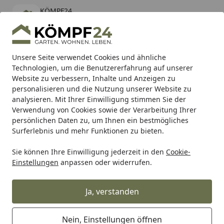
KÖMPF24
Öffnen
Banner schließen
KÖMPF24
kostenlos - Im App Store
Alle Produkte
Mein Konto
Wunschl
Eink
Unsere Seite verwendet Cookies und ähnliche
Technologien, um die Benutzererfahrung auf unserer
Hotline
4,81
/ 5
Suchen
Website zu verbessern, Inhalte und Anzeigen zu
personalisieren und die Nutzung unserer Website zu
analysieren. Mit Ihrer Einwilligung stimmen Sie der
Karibu Pools inkl. gratis Sandfilteranlage & Pool-
Verwendung von Cookies sowie der Verarbeitung Ihrer
Starterset (Gesamtwert bis 468,99€)
persönlichen Daten zu, um Ihnen ein bestmögliches
Surferlebnis und mehr Funktionen zu bieten.
Wolfcraft
Wolfcraft Werkstatteinrichtung
Sie können Ihre Einwilligung jederzeit in den
Cookie-
Startseite
Einstellungen
anpassen oder widerrufen.
Wolfcraft Werkstatteinrichtung
Ja, verstanden
Ihre Artikelübersicht
Nein, Einstellungen öffnen