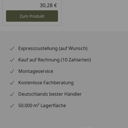
Rabatt in Prozent
Ursprünglicher Preis
30,28 €
Aktueller Preis
Zum Produkt
Expresszustellung (auf Wunsch)
Kauf auf Rechnung (10 Zahlarten)
Montageservice
Kostenlose Fachberatung
Deutschlands bester Händler
50.000 m² Lagerfläche