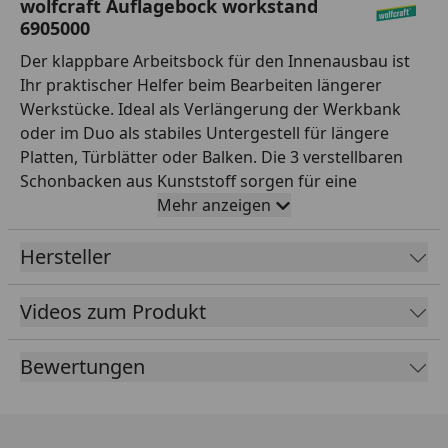
wolfcraft Auflagebock workstand
6905000
Der klappbare Arbeitsbock für den Innenausbau ist
Ihr praktischer Helfer beim Bearbeiten längerer
Werkstücke. Ideal als Verlängerung der Werkbank
oder im Duo als stabiles Untergestell für längere
Platten, Türblätter oder Balken. Die 3 verstellbaren
Schonbacken aus Kunststoff sorgen für eine
materialschonende Auflagefläche, so bleibt Ihr
Mehr anzeigen
Werkstück beim Ausrichten und Bewegen
unversehrt. Die seitlichen Stopps können Sie
Hersteller
ebenfalls auf die Maße Ihres Werkstücks einstellen.
Sie verhindern das Abrutschen des Werkstücks und
Videos zum Produkt
bieten Ihnen somit Halt und Kontrolle während der
Arbeit. Die klappbaren Auflagen aus Kunststoff sind
Bewertungen
eine zusätzliche Möglichkeit, Werkstücke abzulegen –
ideal für Sägearbeiten oder als Materialablage. Nach
getaner Arbeit klappen Sie den workstand für die
platzsparende Aufbewahrung in Sekundenschnelle