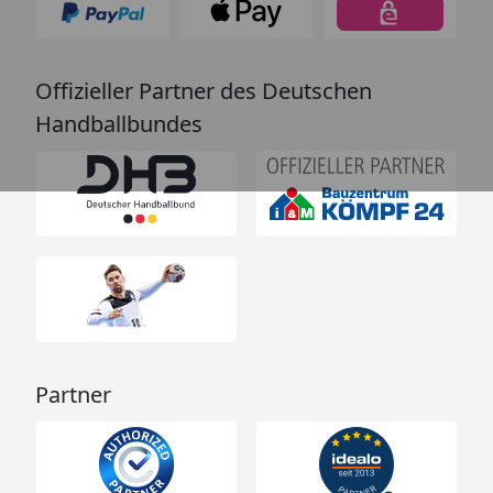
Offizieller Partner des Deutschen
Handballbundes
Partner