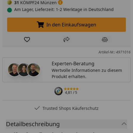
31
KÖMPF24 Münzen
Am Lager, Lieferzeit: 1-2 Werktage in Deutschland
In den Einkaufswagen
In den Einkaufswagen legen
Produkt zur Wunschliste hinzufügen
Teilen
Produkt Ver
Artikel-Nr.: 4971016
Experten-Beratung
Wertvolle Informationen zu diesem
Produkt erhalten.
4,81
/ 5
Trusted Shops Käuferschutz
Detailbeschreibung