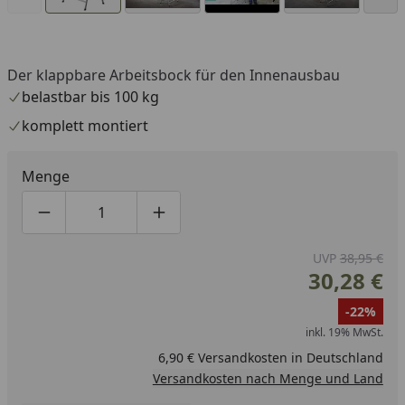
Der klappbare Arbeitsbock für den Innenausbau
You
belastbar bis 100 kg
komplett montiert
Menge
Produktmenge um eins verringern
Produktmenge manuell eingeben
Produktmenge um eins erhöhen
UVP
38,95 €
30,28 €
-22%
inkl. 19% MwSt.
6,90 € Versandkosten in Deutschland
Versandkosten nach Menge und Land