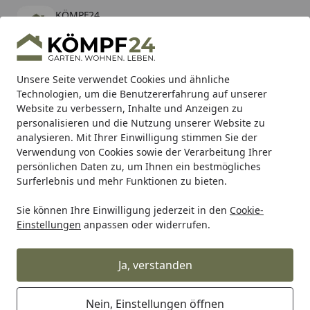
KÖMPF24
Öffnen
Banner schließen
KÖMPF24
kostenlos - Im App Store
Alle Produkte
Mein Konto
Wunschl
Eink
Unsere Seite verwendet Cookies und ähnliche
Technologien, um die Benutzererfahrung auf unserer
Hotline
4,81
/ 5
Suchen
Website zu verbessern, Inhalte und Anzeigen zu
personalisieren und die Nutzung unserer Website zu
analysieren. Mit Ihrer Einwilligung stimmen Sie der
Karibu Pools inkl. gratis Sandfilteranlage & Pool-
Verwendung von Cookies sowie der Verarbeitung Ihrer
Starterset (Gesamtwert bis 468,99€)
persönlichen Daten zu, um Ihnen ein bestmögliches
Surferlebnis und mehr Funktionen zu bieten.
Sie können Ihre Einwilligung jederzeit in den
Cookie-
Wolfcraft
Wolfcraft Werkstatteinrichtung
Wolfcraft Aufl
Einstellungen
anpassen oder widerrufen.
Startseite
wolfcraft Auflagebock workstand
6905000
Ja, verstanden
Nein, Einstellungen öffnen