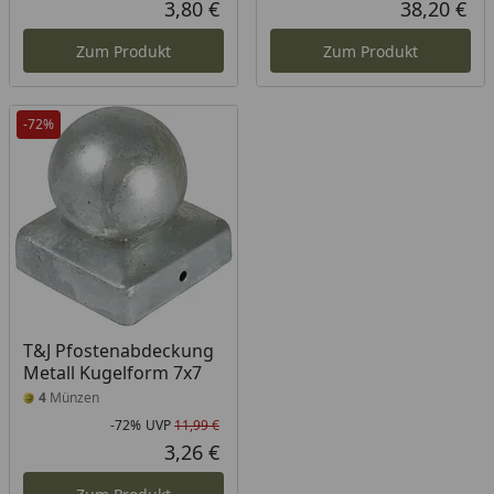
3,80 €
38,20 €
Aktueller Preis
Akt
Zum Produkt
Zum Produkt
-72%
T&J Pfostenabdeckung
Metall Kugelform 7x7
4
Münzen
-72%
UVP
11,99 €
Rabatt in Prozent
Ursprünglicher Preis
3,26 €
Aktueller Preis