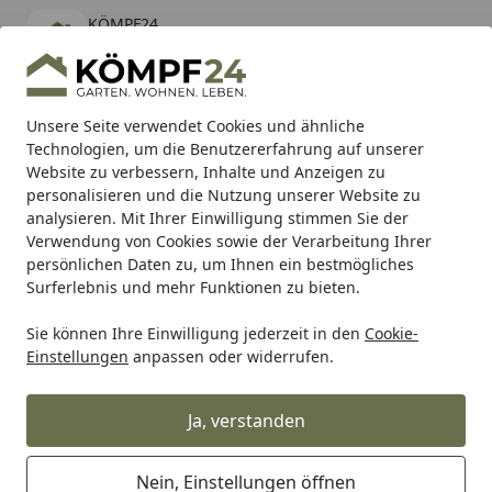
KÖMPF24
Öffnen
Banner schließen
KÖMPF24
kostenlos - Im App Store
Alle Produkte
Mein Konto
Wunschl
Eink
Unsere Seite verwendet Cookies und ähnliche
Technologien, um die Benutzererfahrung auf unserer
Hotline
4,81
/ 5
Suchen
Website zu verbessern, Inhalte und Anzeigen zu
personalisieren und die Nutzung unserer Website zu
analysieren. Mit Ihrer Einwilligung stimmen Sie der
Karibu Pools inkl. gratis Sandfilteranlage & Pool-
Verwendung von Cookies sowie der Verarbeitung Ihrer
Starterset (Gesamtwert bis 468,99€)
persönlichen Daten zu, um Ihnen ein bestmögliches
Surferlebnis und mehr Funktionen zu bieten.
T&J
Sichtschutzzaun
Holz-Sichtschutz
SAIGON
Zube
Sie können Ihre Einwilligung jederzeit in den
Cookie-
Startseite
Einstellungen
anpassen oder widerrufen.
Zubehör für T&J SAIGON
Ja, verstanden
Ihre Artikelübersicht
Nein, Einstellungen öffnen