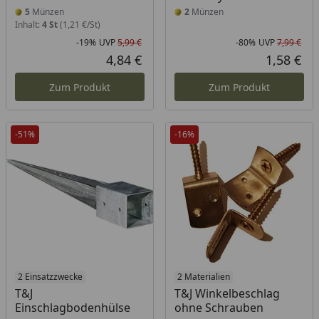
5
Münzen
2
Münzen
Inhalt:
4 St
(1,21 €/St)
-19%
UVP
5,99 €
-80%
UVP
7,99 €
Rabatt in Prozent
Ursprünglicher Preis
Rab
Urs
4,84 €
1,58 €
Aktueller Preis
Akt
Zum Produkt
Zum Produkt
-51%
-16%
2 Einsatzzwecke
2 Materialien
T&J
T&J Winkelbeschlag
Einschlagbodenhülse
ohne Schrauben