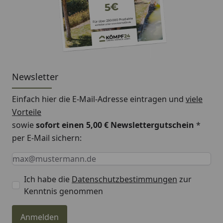
Newsletter
Einfach hier die E-Mail-Adresse eintragen und
viele
Vorteile
sowie
sofort einen 5,00 € Newslettergutschein
*
per E-Mail sichern:
Keine Eingabe erforderlich
Eingabe erforderlich
E-Mail *
Ich habe die
Datenschutzbestimmungen
zur
Kenntnis genommen
Anmelden