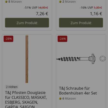
8
Münzen
2
Münzen
-51%
UVP
14,99 €
-16%
UVP
1,39 €
Rabatt in Prozent
Ursprünglicher Preis
Rab
Urs
7,26 €
1,16 €
Aktueller Preis
Akt
Zum Produkt
Zum Produkt
-28%
-24%
2 Höhen
T&J Schraube für
T&J Pfosten Douglasie
Bodenhülsen 4er Set
für CLASSICO, MASKAT,
6
Münzen
ESBJERG, SKAGEN,
GARDA, SAIGON,