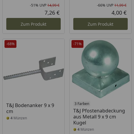
-51%
UVP
14,99 €
-66%
UVP
11,99 €
Rabatt in Prozent
Ursprünglicher Preis
Rab
Urs
7,26 €
4,00 €
Aktueller Preis
Akt
Zum Produkt
Zum Produkt
-68%
-71%
3 Farben
T&J Bodenanker 9 x 9
T&J Pfostenabdeckung
cm
aus Metall 9 x 9 cm
4
Münzen
Kugel
4
Münzen