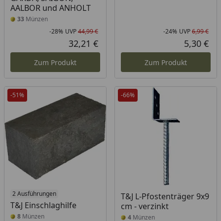
AALBOR und ANHOLT
33
Münzen
-28%
UVP
44,99 €
-24%
UVP
6,99 €
Rabatt in Prozent
Ursprünglicher Preis
Rab
Urs
32,21 €
5,30 €
Aktueller Preis
Akt
Zum Produkt
Zum Produkt
-51%
-66%
2 Ausführungen
T&J L-Pfostenträger 9x9
T&J Einschlaghilfe
cm - verzinkt
8
Münzen
4
Münzen