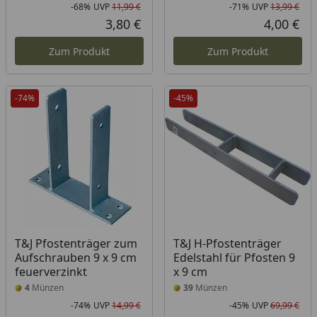
-68%
UVP
11,99 €
-71%
UVP
13,99 €
Rabatt in Prozent
Ursprünglicher Preis
Rab
Urs
3,80 €
4,00 €
Aktueller Preis
Akt
Zum Produkt
Zum Produkt
-74%
-45%
T&J Pfostenträger zum
T&J H-Pfostenträger
Aufschrauben 9 x 9 cm
Edelstahl für Pfosten 9
feuerverzinkt
x 9 cm
4
Münzen
39
Münzen
-74%
UVP
14,99 €
-45%
UVP
69,99 €
Rabatt in Prozent
Ursprünglicher Preis
Rab
Urs