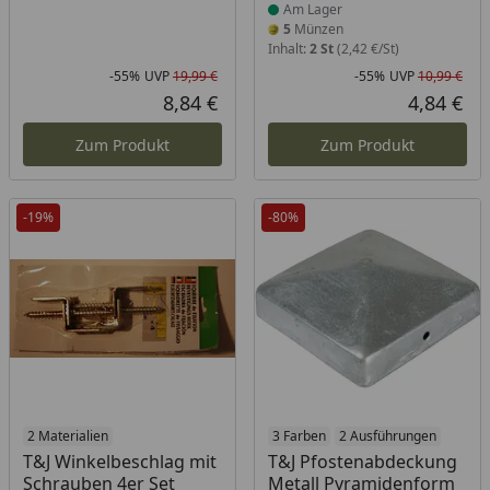
Am Lager
5
Münzen
Inhalt:
2 St
(2,42 €/St)
-55%
UVP
19,99 €
-55%
UVP
10,99 €
Rabatt in Prozent
Ursprünglicher Preis
Rab
Urs
8,84 €
4,84 €
Aktueller Preis
Akt
Zum Produkt
Zum Produkt
-19%
-80%
2 Materialien
3 Farben
2 Ausführungen
T&J Winkelbeschlag mit
T&J Pfostenabdeckung
Schrauben 4er Set
Metall Pyramidenform