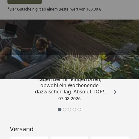
*Der Gutschein gilt ab einem Bestellwert von 100,00 €
Trusted Shops
4,81
/ 5
„Die Bestellung ist innerhalb von 4
Tagen bei mir eingetroffen,
obwohl ein Wochenende
dazwischen lag. Absolut TOP!
Sicherlich nicht die letzte
07.08.2026
Bestellung. Vielen Dank und weiter
so.“
Versand