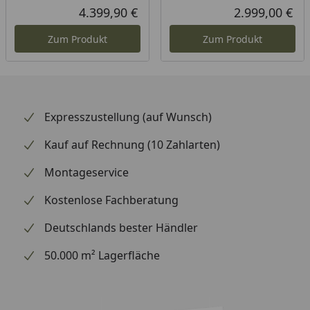
Rab
Urs
4.399,90 €
2.999,00 €
Aktueller Preis
Akt
Zum Produkt
Zum Produkt
Expresszustellung (auf Wunsch)
Kauf auf Rechnung (10 Zahlarten)
Montageservice
Kostenlose Fachberatung
Deutschlands bester Händler
50.000 m² Lagerfläche