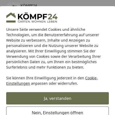
KÖMPF24
Öffnen
Banner schließen
KÖMPF24
kostenlos - Im App Store
Alle Produkte
Mein Konto
Wunschl
Eink
Unsere Seite verwendet Cookies und ähnliche
Technologien, um die Benutzererfahrung auf unserer
Hotline
4,81
/ 5
Suchen
Website zu verbessern, Inhalte und Anzeigen zu
personalisieren und die Nutzung unserer Website zu
analysieren. Mit Ihrer Einwilligung stimmen Sie der
Karibu Pools inkl. gratis Sandfilteranlage & Pool-
Verwendung von Cookies sowie der Verarbeitung Ihrer
Starterset (Gesamtwert bis 468,99€)
persönlichen Daten zu, um Ihnen ein bestmögliches
Surferlebnis und mehr Funktionen zu bieten.
Traeger
Traeger Pelletgrill
Traeger Timberline
Sie können Ihre Einwilligung jederzeit in den
Cookie-
Startseite
Einstellungen
anpassen oder widerrufen.
Traeger Timberline
Ja, verstanden
Ihre Artikelübersicht
Nein, Einstellungen öffnen