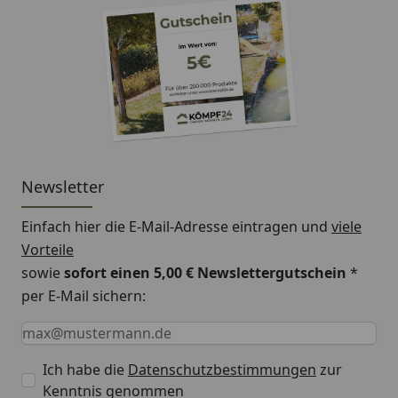
Newsletter
Einfach hier die E-Mail-Adresse eintragen und
viele
Vorteile
sowie
sofort einen 5,00 € Newslettergutschein
*
per E-Mail sichern:
Keine Eingabe erforderlich
Eingabe erforderlich
E-Mail *
Ich habe die
Datenschutzbestimmungen
zur
Kenntnis genommen