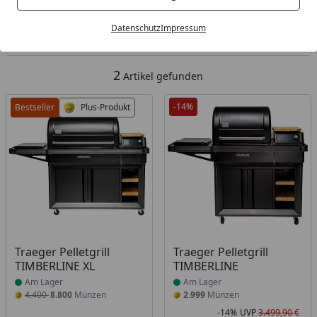
Kategorien
Datenschutz
Impressum
Filter / Sortierung
2
Artikel gefunden
-14%
Bestseller
Plus-Produkt
Produkt am Lager
Produkt am Lager
Traeger Pelletgrill
Traeger Pelletgrill
TIMBERLINE XL
TIMBERLINE
Am Lager
Am Lager
4.400
8.800
Münzen
2.999
Münzen
-14%
UVP
3.499,90 €