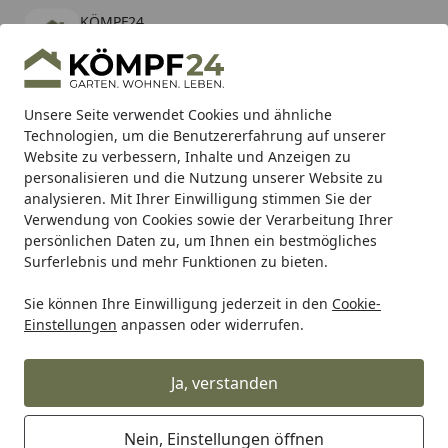
KÖMPF24
Öffnen
Banner schließen
KÖMPF24
kostenlos - Im App Store
Alle Produkte
Mein Konto
Wunschl
Eink
Unsere Seite verwendet Cookies und ähnliche
Technologien, um die Benutzererfahrung auf unserer
Hotline
4,81
/ 5
Suchen
Website zu verbessern, Inhalte und Anzeigen zu
personalisieren und die Nutzung unserer Website zu
analysieren. Mit Ihrer Einwilligung stimmen Sie der
Karibu Pools inkl. gratis Sandfilteranlage & Pool-
Verwendung von Cookies sowie der Verarbeitung Ihrer
Starterset (Gesamtwert bis 468,99€)
persönlichen Daten zu, um Ihnen ein bestmögliches
Surferlebnis und mehr Funktionen zu bieten.
Traeger
Traeger Pelletgrill
Traeger Ironwood
Sie können Ihre Einwilligung jederzeit in den
Cookie-
Startseite
Einstellungen
anpassen oder widerrufen.
Traeger Ironwood
Ja, verstanden
Ihre Artikelübersicht
Nein, Einstellungen öffnen