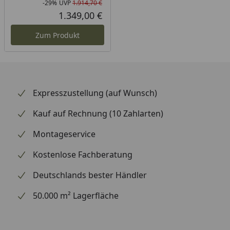
-29%
UVP
1.914,70 €
Rabatt in Prozent
Ursprünglicher Preis
1.349,00 €
Aktueller Preis
Zum Produkt
Expresszustellung (auf Wunsch)
Kauf auf Rechnung (10 Zahlarten)
Montageservice
Kostenlose Fachberatung
Deutschlands bester Händler
50.000 m² Lagerfläche