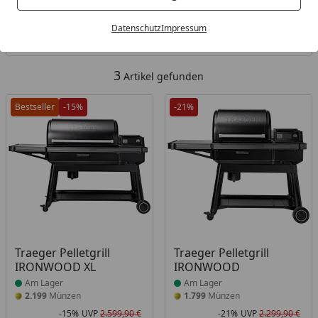
Kategorien
Datenschutz
Impressum
Filter / Sortierung
3
Artikel gefunden
Bestseller
-15%
-21%
Produkt am Lager
Produkt am Lager
Traeger Pelletgrill
Traeger Pelletgrill
IRONWOOD XL
IRONWOOD
Am Lager
Am Lager
2.199
Münzen
1.799
Münzen
-15%
UVP
2.599,90 €
-21%
UVP
2.299,90 €