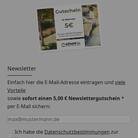
Newsletter
Einfach hier die E-Mail-Adresse eintragen und
viele
Vorteile
sowie
sofort einen 5,00 € Newslettergutschein
*
per E-Mail sichern:
Keine Eingabe erforderlich
Eingabe erforderlich
E-Mail *
Ich habe die
Datenschutzbestimmungen
zur