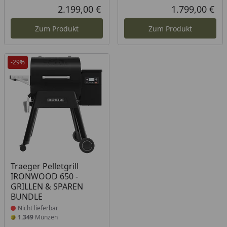
Rabatt in Prozent
Ursprünglicher Preis
Rab
Urs
2.199,00 €
1.799,00 €
Aktueller Preis
Akt
Zum Produkt
Zum Produkt
-29%
Produkt nicht lieferbar
Traeger Pelletgrill
IRONWOOD 650 -
GRILLEN & SPAREN
BUNDLE
Nicht lieferbar
1.349
Münzen