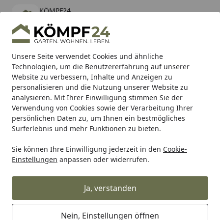
KÖMPF24
Öffnen
Banner schließen
KÖMPF24
kostenlos - Im App Store
Alle Produkte
Mein Konto
Wunschl
Eink
Unsere Seite verwendet Cookies und ähnliche
Technologien, um die Benutzererfahrung auf unserer
Hotline
4,81
/ 5
Suchen
Website zu verbessern, Inhalte und Anzeigen zu
personalisieren und die Nutzung unserer Website zu
analysieren. Mit Ihrer Einwilligung stimmen Sie der
Karibu Pools inkl. gratis Sandfilteranlage & Pool-
Verwendung von Cookies sowie der Verarbeitung Ihrer
Starterset (Gesamtwert bis 468,99€)
persönlichen Daten zu, um Ihnen ein bestmögliches
Surferlebnis und mehr Funktionen zu bieten.
Snickers
Arbeitshosen
Kurze Arbeitshosen
Sie können Ihre Einwilligung jederzeit in den
Cookie-
Startseite
Einstellungen
anpassen oder widerrufen.
Snickers Kurze Arbeitshosen
Ja, verstanden
Ihre Artikelübersicht
Nein, Einstellungen öffnen