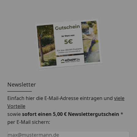
Newsletter
Einfach hier die E-Mail-Adresse eintragen und
viele
Vorteile
sowie
sofort einen 5,00 € Newslettergutschein
*
per E-Mail sichern:
Keine Eingabe erforderlich
Eingabe erforderlich
E-Mail *