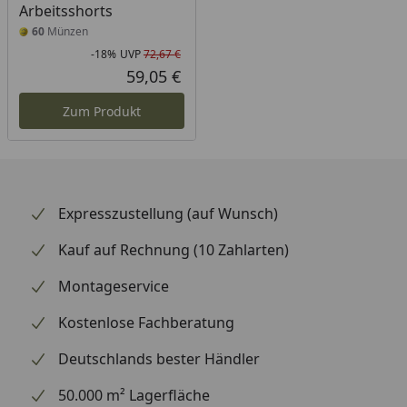
Arbeitsshorts
60
Münzen
-18%
UVP
72,67 €
Rabatt in Prozent
Ursprünglicher Preis
59,05 €
Aktueller Preis
Zum Produkt
Expresszustellung (auf Wunsch)
Kauf auf Rechnung (10 Zahlarten)
Montageservice
Kostenlose Fachberatung
Deutschlands bester Händler
50.000 m² Lagerfläche