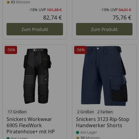
83
Münzen
-18%
UVP
101,38 €
-19%
UVP
94,01 €
Rabatt in Prozent
Ursprünglicher Preis
Rab
Urs
82,74 €
75,76 €
Aktueller Preis
Akt
Zum Produkt
Zum Produkt
-56%
-56%
Produkt am Lager
17 Größen
Produkt am Lager
2 Größen
2 Farben
Snickers Workwear
Snickers 3123 Rip-Stop
6905 FlexiWork
Handwerker Shorts
Piratenhose+ mit HP
Am Lager
39
Münzen
Am Lager