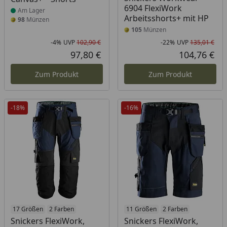
6904 FlexiWork
Am Lager
Arbeitsshorts+ mit HP
98
Münzen
105
Münzen
-4%
UVP
102,90 €
-22%
UVP
135,01 €
Rabatt in Prozent
Ursprünglicher Preis
Rab
Urs
97,80 €
104,76 €
Aktueller Preis
Akt
Zum Produkt
Zum Produkt
-18%
-16%
17 Größen
2 Farben
11 Größen
2 Farben
Snickers FlexiWork,
Snickers FlexiWork,