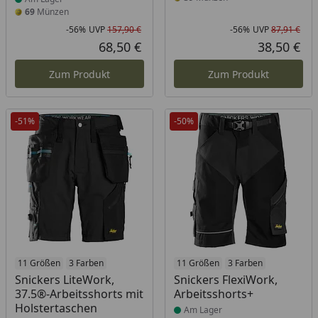
69
Münzen
-56%
UVP
157,90 €
-56%
UVP
87,91 €
Rabatt in Prozent
Ursprünglicher Preis
Rab
Urs
68,50 €
38,50 €
Aktueller Preis
Akt
Zum Produkt
Zum Produkt
-51%
-50%
Produkt am Lager
11 Größen
3 Farben
Produkt am Lager
11 Größen
3 Farben
Snickers LiteWork,
Snickers FlexiWork,
37.5®-Arbeitsshorts mit
Arbeitsshorts+
Holstertaschen
Am Lager