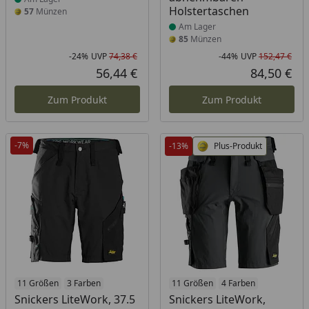
Holstertaschen
57
Münzen
Am Lager
85
Münzen
-24%
UVP
74,38 €
-44%
UVP
152,47 €
Rabatt in Prozent
Ursprünglicher Preis
Rab
Urs
56,44 €
84,50 €
Aktueller Preis
Akt
Zum Produkt
Zum Produkt
-7%
-13%
Plus-Produkt
Produkt am Lager
11 Größen
3 Farben
Produkt am Lager
11 Größen
4 Farben
Snickers LiteWork, 37.5
Snickers LiteWork,