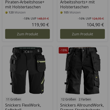
Piraten-Arbeitshose+
Arbeitsshorts+ mit
mit Holstertaschen
Holstertaschen
120
Münzen
105
Münzen
-18%
UVP
148,01 €
-16%
UVP
124,95 €
Rabatt in Prozent
Ursprünglicher Preis
Rab
Urs
119,90 €
104,90 €
Aktueller Preis
Akt
Zum Produkt
Zum Produkt
-18%
11 Größen
12 Größen
2 Farben
Snickers FlexiWork,
Snickers AllroundWork,