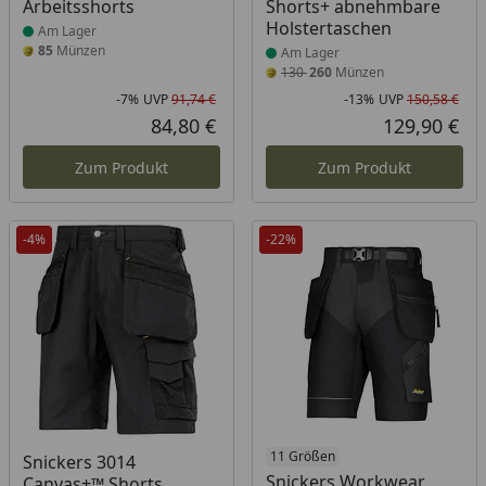
Arbeitsshorts
Shorts+ abnehmbare
Holstertaschen
Am Lager
85
Münzen
Am Lager
130
260
Münzen
-7%
UVP
91,74 €
-13%
UVP
150,58 €
Rabatt in Prozent
Ursprünglicher Preis
Rab
Urs
84,80 €
129,90 €
Aktueller Preis
Akt
Zum Produkt
Zum Produkt
-4%
-22%
Produkt am Lager
11 Größen
Snickers 3014
Snickers Workwear
Canvas+™ Shorts