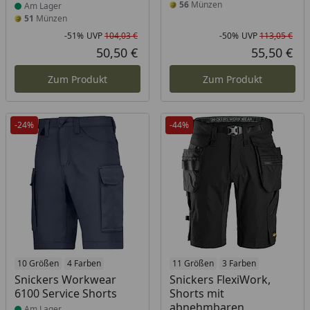
56
Münzen
Am Lager
51
Münzen
-51%
UVP
104,03 €
-50%
UVP
113,05 €
Rabatt in Prozent
Ursprünglicher Preis
Rab
Urs
50,50 €
55,50 €
Aktueller Preis
Akt
Zum Produkt
Zum Produkt
-24%
-44%
Produkt am Lager
10 Größen
4 Farben
Produkt am Lager
11 Größen
3 Farben
Snickers Workwear
Snickers FlexiWork,
6100 Service Shorts
Shorts mit
abnehmbaren
Am Lager