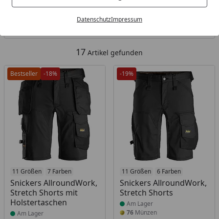
Kategorien
Datenschutz
Impressum
Filter / Sortierung
17
Artikel gefunden
Bestseller
-18%
-19%
Produkt am Lager
11 Größen
7 Farben
Produkt am Lager
11 Größen
6 Farben
Snickers AllroundWork,
Snickers AllroundWork,
Stretch Shorts mit
Stretch Shorts
Holstertaschen
Am Lager
76
Münzen
Am Lager