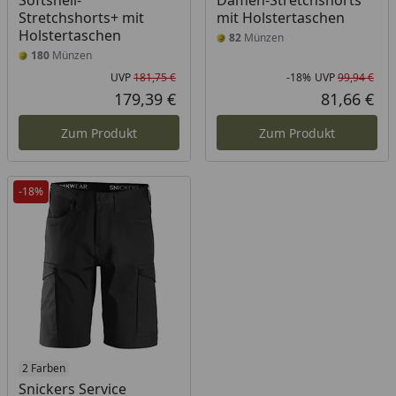
Softshell-
Damen-Stretchshorts
Stretchshorts+ mit
mit Holstertaschen
Holstertaschen
82
Münzen
180
Münzen
UVP
181,75 €
-18%
UVP
99,94 €
Ursprünglicher Preis
Rab
Urs
179,39 €
81,66 €
Aktueller Preis
Akt
Zum Produkt
Zum Produkt
-18%
2 Farben
Snickers Service