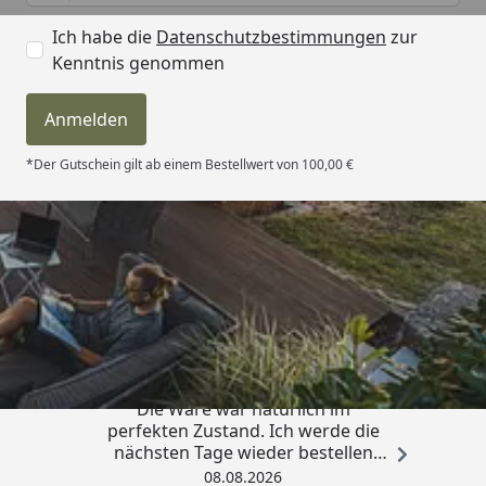
Ich habe die
Datenschutzbestimmungen
zur
Kenntnis genommen
Anmelden
*Der Gutschein gilt ab einem Bestellwert von 100,00 €
Trusted Shops
4,81
/ 5
„Hervorragend schnelle Lieferung.
Die Ware war natürlich im
perfekten Zustand. Ich werde die
nächsten Tage wieder bestellen
Grüße an die Belegschaft gute
08.08.2026