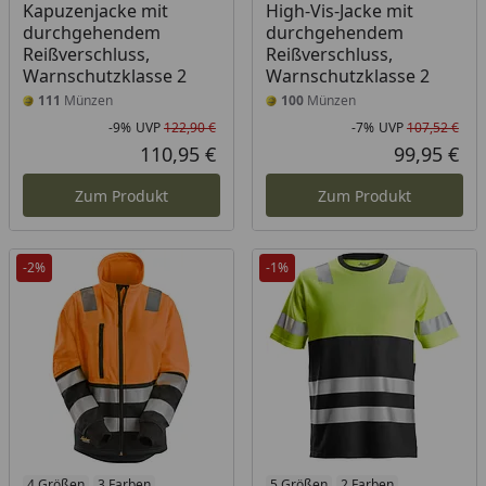
Kapuzenjacke mit
High-Vis-Jacke mit
durchgehendem
durchgehendem
Reißverschluss,
Reißverschluss,
Warnschutzklasse 2
Warnschutzklasse 2
111
Münzen
100
Münzen
-9%
UVP
122,90 €
-7%
UVP
107,52 €
Rabatt in Prozent
Ursprünglicher Preis
Rab
Urs
110,95 €
99,95 €
Aktueller Preis
Akt
Zum Produkt
Zum Produkt
-2%
-1%
4 Größen
3 Farben
5 Größen
2 Farben