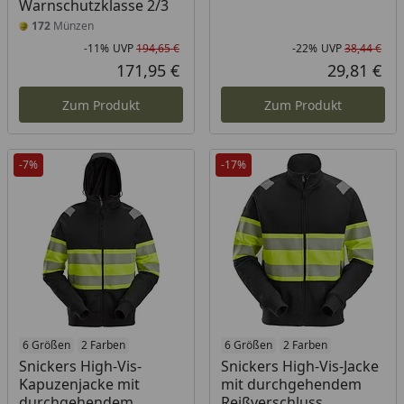
Warnschutzklasse 2/3
172
Münzen
-11%
UVP
194,65 €
-22%
UVP
38,44 €
Rabatt in Prozent
Ursprünglicher Preis
Rab
Urs
171,95 €
29,81 €
Aktueller Preis
Akt
Zum Produkt
Zum Produkt
-7%
-17%
6 Größen
2 Farben
6 Größen
2 Farben
Snickers High-Vis-
Snickers High-Vis-Jacke
Kapuzenjacke mit
mit durchgehendem
durchgehendem
Reißverschluss,