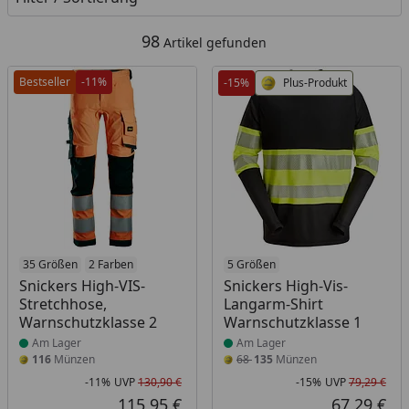
98
Artikel gefunden
Bestseller
-11%
-15%
Plus-Produkt
Produkt am Lager
35 Größen
2 Farben
Produkt am Lager
5 Größen
Snickers High-VIS-
Snickers High-Vis-
Stretchhose,
Langarm-Shirt
Warnschutzklasse 2
Warnschutzklasse 1
Am Lager
Am Lager
116
Münzen
68
135
Münzen
-11%
UVP
130,90 €
-15%
UVP
79,29 €
Rabatt in Prozent
Ursprünglicher Preis
Rab
Urs
115,95 €
67,29 €