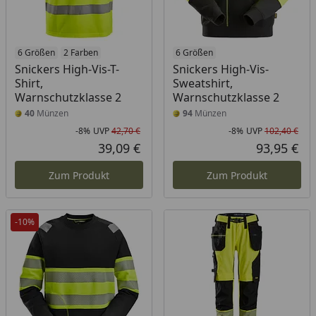
6 Größen
2 Farben
6 Größen
Snickers High-Vis-T-
Snickers High-Vis-
Shirt,
Sweatshirt,
Warnschutzklasse 2
Warnschutzklasse 2
40
Münzen
94
Münzen
-8%
UVP
42,70 €
-8%
UVP
102,40 €
Rabatt in Prozent
Ursprünglicher Preis
Rab
Urs
39,09 €
93,95 €
Aktueller Preis
Akt
Zum Produkt
Zum Produkt
-10%