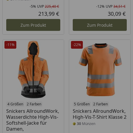
-5%
UVP
225,40 €
-12%
UVP
34,51 €
Rabatt in Prozent
Ursprünglicher Preis
Rab
Urs
213,99 €
30,09 €
Aktueller Preis
Akt
Zum Produkt
Zum Produkt
-11%
-22%
4 Größen
2 Farben
5 Größen
2 Farben
Snickers AllroundWork,
Snickers AllroundWork,
Wasserdichte High-Vis-
High-Vis-T-Shirt Klasse 2
Softshell-Jacke für
30
Münzen
Damen,