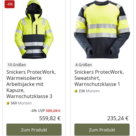
-4%
10 Größen
6 Größen
Snickers ProtecWork,
Snickers ProtecWork,
Wärmeisolierte
Sweatshirt,
Arbeitsjacke mit
Warnschutzklasse 1
Kapuze,
236
Münzen
Warnschutzklasse 3
560
Münzen
-4%
UVP
589,28 €
Rabatt in Prozent
Ursprünglicher Preis
559,82 €
235,24 €
Aktueller Preis
Akt
Zum Produkt
Zum Produkt