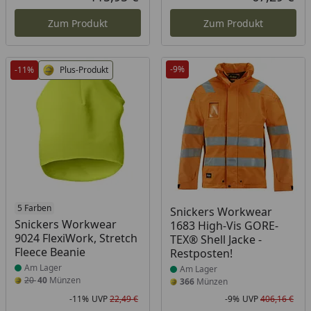
Aktueller Preis
Akt
Zum Produkt
Zum Produkt
-9%
-11%
Plus-Produkt
Produkt am Lager
5 Farben
Produkt am Lager
Snickers Workwear
Snickers Workwear
1683 High-Vis GORE-
9024 FlexiWork, Stretch
TEX® Shell Jacke -
Fleece Beanie
Restposten!
Am Lager
Am Lager
20
40
Münzen
366
Münzen
-11%
UVP
22,49 €
-9%
UVP
406,16 €
Rabatt in Prozent
Ursprünglicher Preis
Rab
Urs