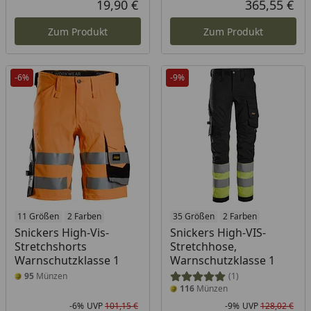
19,90 €
365,55 €
Aktueller Preis
Akt
Zum Produkt
Zum Produkt
-6%
-9%
11 Größen
2 Farben
35 Größen
2 Farben
Snickers High-Vis-
Snickers High-VIS-
Stretchshorts
Stretchhose,
Warnschutzklasse 1
Warnschutzklasse 1
95
Münzen
(1)
116
Münzen
-6%
UVP
101,15 €
-9%
UVP
128,02 €