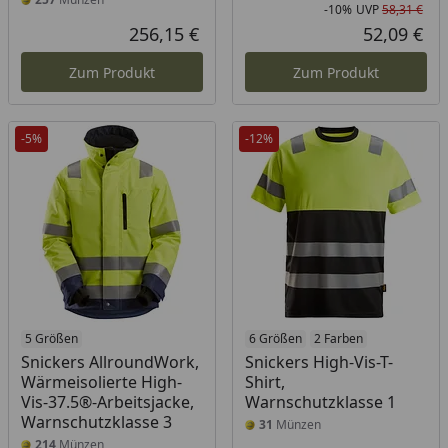
-10%
UVP
58,31 €
Rab
Urs
256,15 €
52,09 €
Aktueller Preis
Akt
Zum Produkt
Zum Produkt
-5%
-12%
5 Größen
6 Größen
2 Farben
Snickers AllroundWork,
Snickers High-Vis-T-
Wärmeisolierte High-
Shirt,
Vis-37.5®-Arbeitsjacke,
Warnschutzklasse 1
Warnschutzklasse 3
31
Münzen
214
Münzen