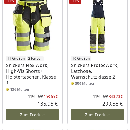
-11%
-11%
11 Größen
2 Farben
10 Größen
Snickers FlexiWork,
Snickers ProtecWork,
High-Vis Shorts+
Latzhose,
Holstertaschen, Klasse
Warnschutzklasse 2
1
300
Münzen
136
Münzen
-11%
UVP
153,65 €
-11%
UVP
340,20 €
Rabatt in Prozent
Ursprünglicher Preis
Rab
Urs
135,95 €
299,38 €
Aktueller Preis
Akt
Zum Produkt
Zum Produkt