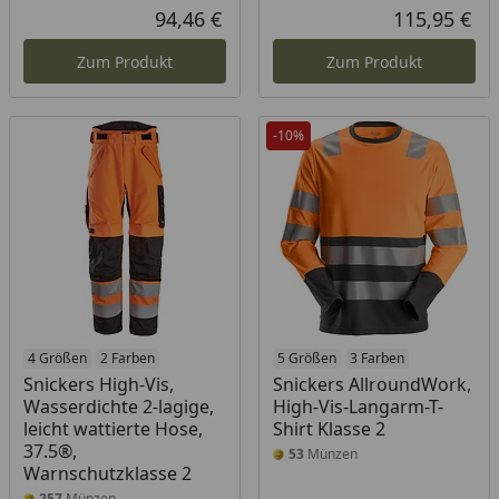
Rabatt in Prozent
Ursprünglicher Preis
Rab
Urs
94,46 €
115,95 €
Aktueller Preis
Akt
Zum Produkt
Zum Produkt
-10%
4 Größen
2 Farben
5 Größen
3 Farben
Snickers High-Vis,
Snickers AllroundWork,
Wasserdichte 2-lagige,
High-Vis-Langarm-T-
leicht wattierte Hose,
Shirt Klasse 2
37.5®,
53
Münzen
Warnschutzklasse 2
257
Münzen