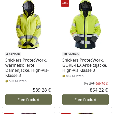
-4%
4 Größen
10 Größen
Snickers ProtecWork,
Snickers ProtecWork,
wärmeisolierte
GORE-TEX Arbeitsjacke,
Damenjacke, High-Vis-
High-Vis Klasse 3
Klasse 3
865
Münzen
590
Münzen
-4%
UVP
909,70 €
Rab
Urs
589,28 €
864,22 €
Aktueller Preis
Akt
Zum Produkt
Zum Produkt