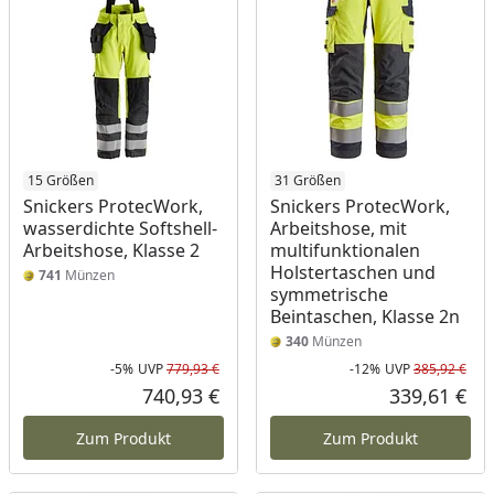
15 Größen
31 Größen
Snickers ProtecWork,
Snickers ProtecWork,
wasserdichte Softshell-
Arbeitshose, mit
Arbeitshose, Klasse 2
multifunktionalen
Holstertaschen und
741
Münzen
symmetrische
Beintaschen, Klasse 2n
340
Münzen
-5%
UVP
779,93 €
-12%
UVP
385,92 €
Rabatt in Prozent
Ursprünglicher Preis
Rab
Urs
740,93 €
339,61 €
Aktueller Preis
Akt
Zum Produkt
Zum Produkt