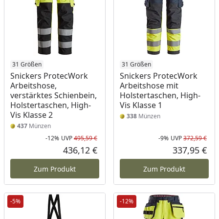
31 Größen
31 Größen
Snickers ProtecWork
Snickers ProtecWork
Arbeitshose,
Arbeitshose mit
verstärktes Schienbein,
Holstertaschen, High-
Holstertaschen, High-
Vis Klasse 1
Vis Klasse 2
338
Münzen
437
Münzen
-12%
UVP
495,59 €
-9%
UVP
372,59 €
Rabatt in Prozent
Ursprünglicher Preis
Rab
Urs
436,12 €
337,95 €
Aktueller Preis
Akt
Zum Produkt
Zum Produkt
-5%
-12%