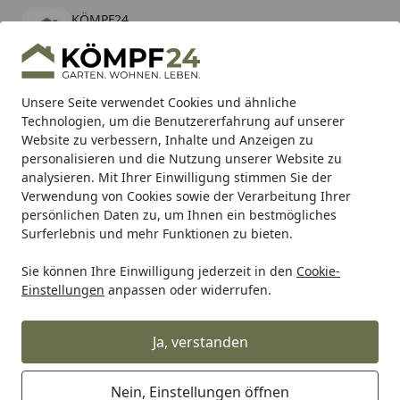
KÖMPF24
Öffnen
Banner schließen
KÖMPF24
kostenlos - Im App Store
Alle Produkte
Mein Konto
Wunschl
Eink
Unsere Seite verwendet Cookies und ähnliche
Technologien, um die Benutzererfahrung auf unserer
Hotline
4,81
/ 5
Suchen
Website zu verbessern, Inhalte und Anzeigen zu
personalisieren und die Nutzung unserer Website zu
analysieren. Mit Ihrer Einwilligung stimmen Sie der
Karibu Pools inkl. gratis Sandfilteranlage & Pool-
Verwendung von Cookies sowie der Verarbeitung Ihrer
Starterset (Gesamtwert bis 468,99€)
persönlichen Daten zu, um Ihnen ein bestmögliches
Surferlebnis und mehr Funktionen zu bieten.
Snickers
Signalkleidung
Sie können Ihre Einwilligung jederzeit in den
Cookie-
Startseite
Einstellungen
anpassen oder widerrufen.
Snickers Signalkleidung
Ja, verstanden
Wählen Sie Ihre Wunschkategorie
Nein, Einstellungen öffnen