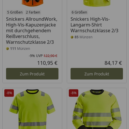
5 Größen
2 Farben
6 Größen
Snickers AllroundWork,
Snickers High-Vis-
High-Vis-Kapuzenjacke
Langarm-Shirt
mit durchgehendem
Warnschutzklasse 2/3
Reißverschluss,
85
Münzen
Warnschutzklasse 2/3
111
Münzen
-9%
UVP
122,90 €
Rabatt in Prozent
Ursprünglicher Preis
110,95 €
84,17 €
Aktueller Preis
Akt
Zum Produkt
Zum Produkt
-8%
-8%