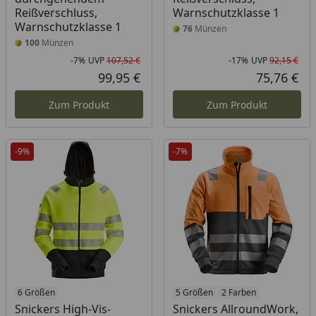
Reißverschluss,
Warnschutzklasse 1
Warnschutzklasse 1
76
Münzen
100
Münzen
-7%
UVP
107,52 €
-17%
UVP
92,15 €
Rabatt in Prozent
Ursprünglicher Preis
Rab
Urs
99,95 €
75,76 €
Aktueller Preis
Akt
Zum Produkt
Zum Produkt
-9%
-7%
6 Größen
5 Größen
2 Farben
Snickers High-Vis-
Snickers AllroundWork,