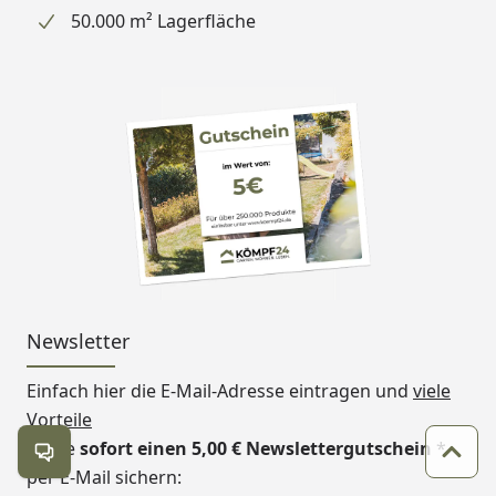
50.000 m² Lagerfläche
Newsletter
Einfach hier die E-Mail-Adresse eintragen und
viele
Vorteile
sowie
sofort einen 5,00 € Newslettergutschein
*
Kontakt öffnen
Zum 
per E-Mail sichern: