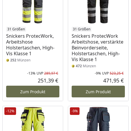
31 Größen
31 Größen
Snickers ProtecWork,
Snickers ProtecWork
Arbeitshose
Arbeitshose, verstärkte
Holstertaschen, High-
Beinvorderseite,
Vis Klasse 1
Holstertaschen, High-
Vis Klasse 1
252
Münzen
472
Münzen
-13%
UVP
289,97 €
-9%
UVP
523,25 €
Rabatt in Prozent
Ursprünglicher Preis
Rab
Urs
251,39 €
471,95 €
Aktueller Preis
Akt
Zum Produkt
Zum Produkt
-12%
-9%