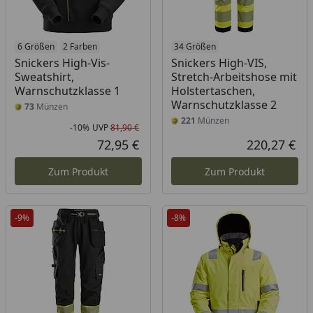
6 Größen
2 Farben
34 Größen
Snickers High-Vis-
Snickers High-VIS,
Sweatshirt,
Stretch-Arbeitshose mit
Warnschutzklasse 1
Holstertaschen,
Warnschutzklasse 2
73
Münzen
221
Münzen
-10%
UVP
81,90 €
Rabatt in Prozent
Ursprünglicher Preis
72,95 €
220,27 €
Aktueller Preis
Akt
Zum Produkt
Zum Produkt
-9%
-8%