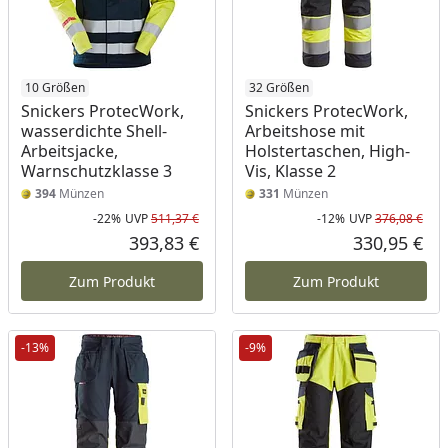
10 Größen
32 Größen
Snickers ProtecWork,
Snickers ProtecWork,
wasserdichte Shell-
Arbeitshose mit
Arbeitsjacke,
Holstertaschen, High-
Warnschutzklasse 3
Vis, Klasse 2
394
Münzen
331
Münzen
-22%
UVP
511,37 €
-12%
UVP
376,08 €
Rabatt in Prozent
Ursprünglicher Preis
Rab
Urs
393,83 €
330,95 €
Aktueller Preis
Akt
Zum Produkt
Zum Produkt
-13%
-9%