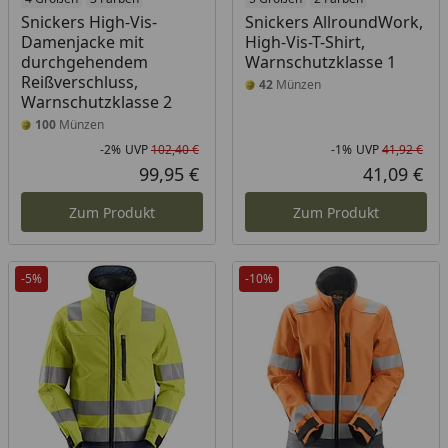
Snickers High-Vis-
Snickers AllroundWork,
Damenjacke mit
High-Vis-T-Shirt,
durchgehendem
Warnschutzklasse 1
Reißverschluss,
42
Münzen
Warnschutzklasse 2
100
Münzen
-2%
UVP
102,40 €
-1%
UVP
41,92 €
Rabatt in Prozent
Ursprünglicher Preis
Rab
Urs
99,95 €
41,09 €
Aktueller Preis
Akt
Zum Produkt
Zum Produkt
-5%
-10%