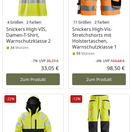
4 Größen
2 Farben
11 Größen
2 Farben
Snickers High-VIS,
Snickers High-Vis-
Damen-T-Shirt,
Stretchshorts mit
Warnschutzklasse 2
Holstertaschen,
Warnschutzklasse 1
34
Münzen
99
Münzen
-7%
UVP
35,77 €
-4%
UVP
103,68 €
Rabatt in Prozent
Ursprünglicher Preis
Rab
Urs
33,05 €
98,50 €
Aktueller Preis
Akt
Zum Produkt
Zum Produkt
-22%
-12%