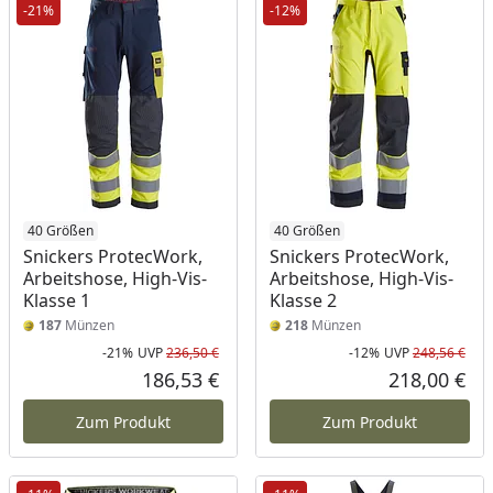
-21%
-12%
40 Größen
40 Größen
Snickers ProtecWork,
Snickers ProtecWork,
Arbeitshose, High-Vis-
Arbeitshose, High-Vis-
Klasse 1
Klasse 2
187
Münzen
218
Münzen
-21%
UVP
236,50 €
-12%
UVP
248,56 €
Rabatt in Prozent
Ursprünglicher Preis
Rab
Urs
186,53 €
218,00 €
Aktueller Preis
Akt
Zum Produkt
Zum Produkt