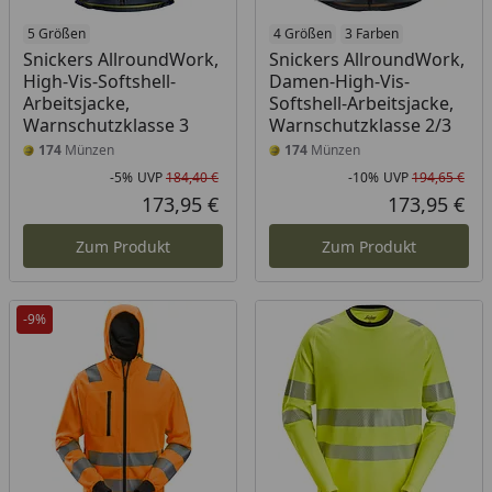
5 Größen
4 Größen
3 Farben
Snickers AllroundWork,
Snickers AllroundWork,
High-Vis-Softshell-
Damen-High-Vis-
Arbeitsjacke,
Softshell-Arbeitsjacke,
Warnschutzklasse 3
Warnschutzklasse 2/3
174
Münzen
174
Münzen
-5%
UVP
184,40 €
-10%
UVP
194,65 €
Rabatt in Prozent
Ursprünglicher Preis
Rab
Urs
173,95 €
173,95 €
Aktueller Preis
Akt
Zum Produkt
Zum Produkt
-9%