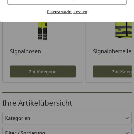
Datenschutz
Impressum
Signalhosen
Signaloberteile
Zur Kategorie
Zur Katego
Ihre Artikelübersicht
Kategorien
Filter / Sortierung