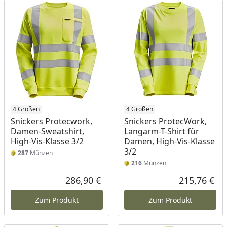
4 Größen
4 Größen
Snickers Protecwork,
Snickers ProtecWork,
Damen-Sweatshirt,
Langarm-T-Shirt für
High-Vis-Klasse 3/2
Damen, High-Vis-Klasse
3/2
287
Münzen
216
Münzen
286,90 €
215,76 €
Aktueller Preis
Akt
Zum Produkt
Zum Produkt