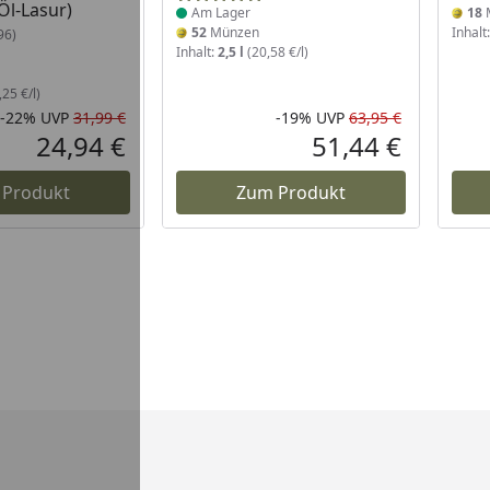
Öl-Lasur)
Am Lager
18
52
Münzen
Inhalt
96)
Inhalt:
2,5 l
(20,58 €/l)
25 €/l)
-22%
UVP
31,99 €
-19%
UVP
63,95 €
Rabatt in Prozent
Ursprünglicher Preis
Rabatt in 
Ursprüngli
24,94 €
51,44 €
Aktueller Preis
Aktueller P
 Produkt
Zum Produkt