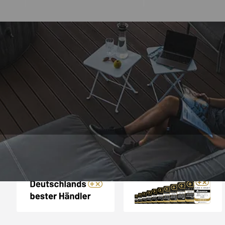
Trusted Shops
„Schnellere Lief
angekündigt. Produ
4,81
/ 5
07.08.202
25.963 Bewertungen
Auszeichnungen