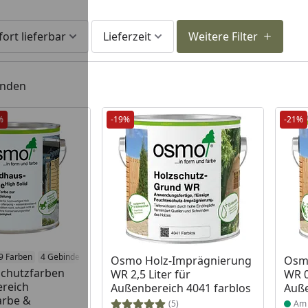
fort lieferbar
Lieferzeit
Weitere Filter
unden
%
-19%
-21%
 Lager
9 Farben
4 Gebinde
Produkt am Lager
Prod
Osmo Holz-Imprägnierung
Osm
chutzfarben
WR 2,5 Liter für
WR 0
ereich
Außenbereich 4041 farblos
Auße
arbe &
(5)
Am 