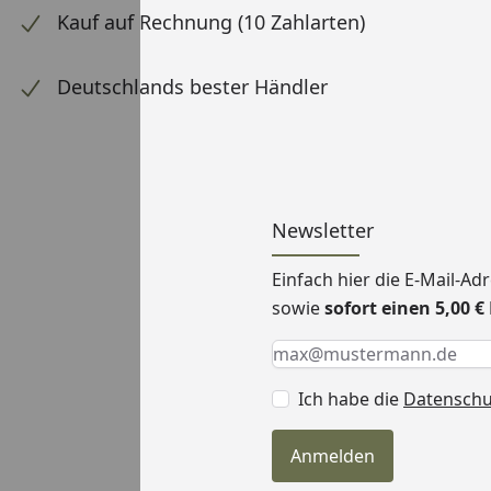
Kauf auf Rechnung (10 Zahlarten)
Deutschlands bester Händler
Newsletter
Einfach hier die E-Mail-A
sowie
sofort einen 5,00 
Keine Eingabe erforderlic
Eingabe erforderlich
E-Mail *
Ich habe die
Datensch
Anmelden