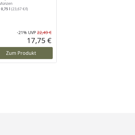
Münzen
:
0,75 l
(23,67 €/l)
-21%
UVP
22,49 €
Prozent
cher Preis
Rabatt in Prozent
Ursprünglicher Preis
17,75 €
reis
Aktueller Preis
Zum Produkt