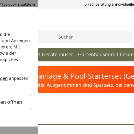
150.000+ Ersatzteile
Fachberatung & individuell
m die
Suche
e und Anzeigen
ieren. Mit
owie der
h Dachform
Holz Gerätehäuser
Gartenhäuser mit beso
mögliches
tis Sandfilteranlage & Pool-Starterset (
ngen
anpassen
ilter&Pflege gratis! Ausgenommen sind Sparsets, bei denen 
gen öffnen
cher