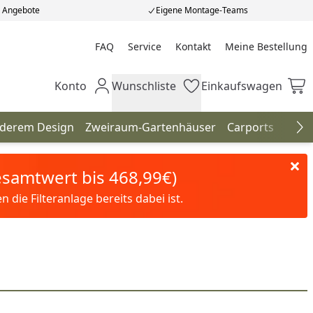
e Angebote
Eigene Montage-Teams
FAQ
Service
Kontakt
Meine Bestellung
Meine Bestellung
Konto
Wunschliste
Einkaufswagen
Mein Konto
Wunschliste
Einkaufswagen
nderem Design
Zweiraum-Gartenhäuser
Carports
Terr
Na
Gesamtwert bis 468,99€)
die Filteranlage bereits dabei ist.