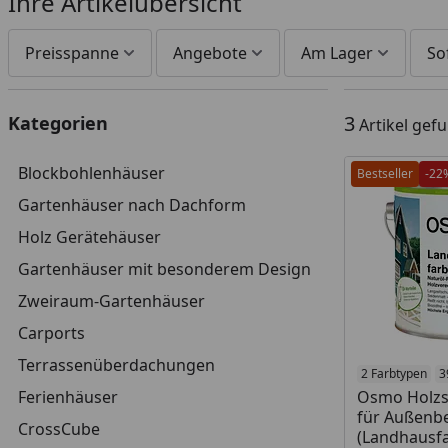
Ihre Artikelübersicht
Preisspanne
Angebote
Am Lager
So
3
Kategorien
Artikel gef
Blockbohlenhäuser
Bestseller
-22
Gartenhäuser nach Dachform
Holz Gerätehäuser
Gartenhäuser mit besonderem Design
Zweiraum-Gartenhäuser
Carports
Terrassenüberdachungen
Produkt am
2 Farbtypen
3
Ferienhäuser
Osmo Holzs
für Außenb
CrossCube
(Landhausf