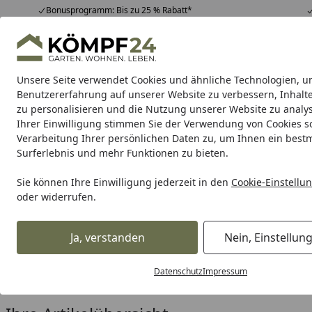
Bonusprogramm: Bis zu 25 % Rabatt*
Hotline
07051 / 9 22 22
4,81
/ 5
Mo-Fr. 8-16 Uhr
25.963 Bewertungen
Unsere Seite verwendet Cookies und ähnliche Technologien, u
Alle Produkte
Highlights
Tipps & Tricks
Alle Produkte
Benutzererfahrung auf unserer Website zu verbessern, Inhalt
zu personalisieren und die Nutzung unserer Website zu analys
Ihrer Einwilligung stimmen Sie der Verwendung von Cookies s
Skan Holz
Blockbohlenhäuser
Gartenhäuser nac
Verarbeitung Ihrer persönlichen Daten zu, um Ihnen ein best
Surferlebnis und mehr Funktionen zu bieten.
Karibu Pools inkl. gra
Sie können Ihre Einwilligung jederzeit in den
Cookie-Einstellu
oder widerrufen.
Dein Traumpool im Sorglos-Paket: F
Ja, verstanden
Nein, Einstellun
Skan Holz
Vordächer
Zubehör für Vordächer
Startseite
Zubehör für Skan Holz Vordä
Datenschutz
Impressum