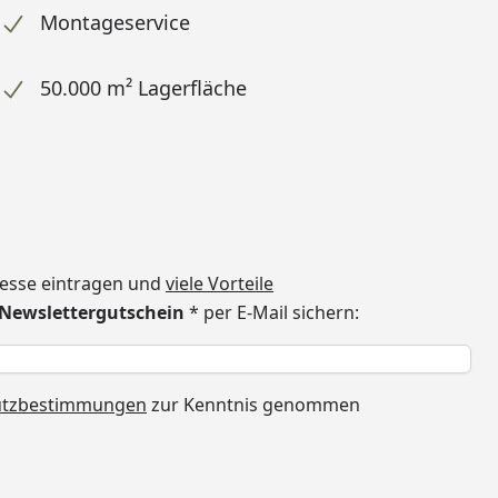
Montageservice
50.000 m² Lagerfläche
dresse eintragen und
viele Vorteile
€ Newslettergutschein
* per E-Mail sichern:
h
utzbestimmungen
zur Kenntnis genommen