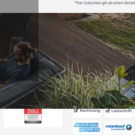
*Der Gutschein gilt ab einem Bestel
Versand
erung als
kt passt. “
6
Akzeptierte Zahlungsa