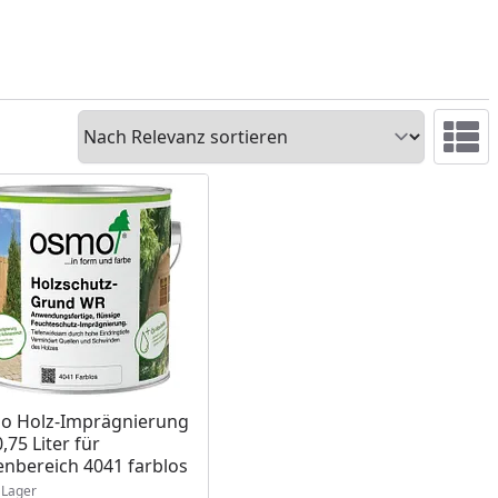
Sortieren
Ansicht 
ukt am Lager
o Holz-Imprägnierung
,75 Liter für
nbereich 4041 farblos
Lager