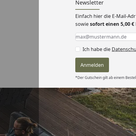
Newsletter
Einfach hier die E-Mail-A
sowie
sofort einen 5,00 
Keine Eingabe erforderlic
Eingabe erforderlich
E-Mail *
Ich habe die
Datensch
Anmelden
*Der Gutschein gilt ab einem Bestel
Versand
itung wurde
edigt“
6