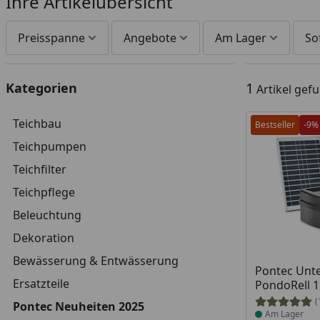
Ihre Artikelübersicht
Preisspanne
Angebote
Am Lager
So
1
Kategorien
Artikel gef
Teichbau
Bestseller
-9%
Teichpumpen
Teichfilter
Teichpflege
Beleuchtung
Dekoration
Bewässerung & Entwässerung
Produkt am
Pontec Unte
Ersatzteile
PondoRell 1
(
Pontec Neuheiten 2025
Am Lager