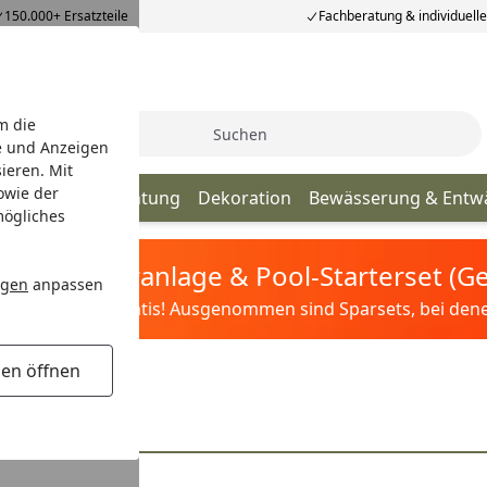
150.000+ Ersatzteile
Fachberatung & individuell
m die
Suche
e und Anzeigen
ieren. Mit
owie der
hpflege
Beleuchtung
Dekoration
Bewässerung & Entw
mögliches
tis Sandfilteranlage & Pool-Starterset (
ngen
anpassen
ilter&Pflege gratis! Ausgenommen sind Sparsets, bei denen 
gen öffnen