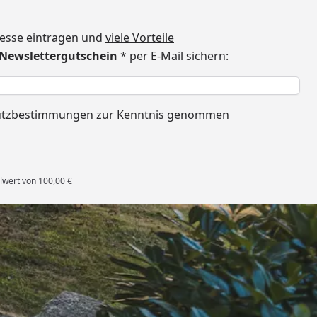
dresse eintragen und
viele Vorteile
€ Newslettergutschein
* per E-Mail sichern:
h
utzbestimmungen
zur Kenntnis genommen
lwert von 100,00 €