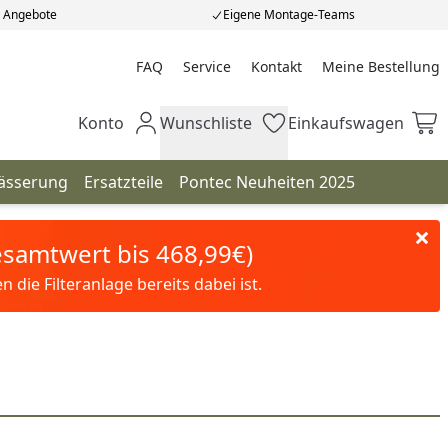
e Angebote
Eigene Montage-Teams
FAQ
Service
Kontakt
Meine Bestellung
Meine Bestellung
Konto
Wunschliste
Einkaufswagen
Mein Konto
Wunschliste
Einkaufswagen
ässerung
Ersatzteile
Pontec Neuheiten 2025
Gesamtwert bis 468,99€)
die Filteranlage bereits dabei ist.