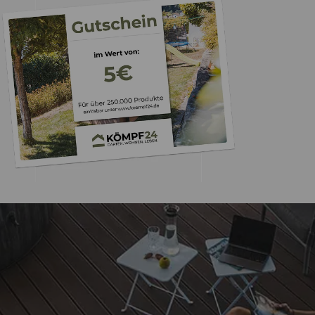
Trusted Shops
„- Retouren Bearbe
umgehend erl
4,81
/ 5
04.08.202