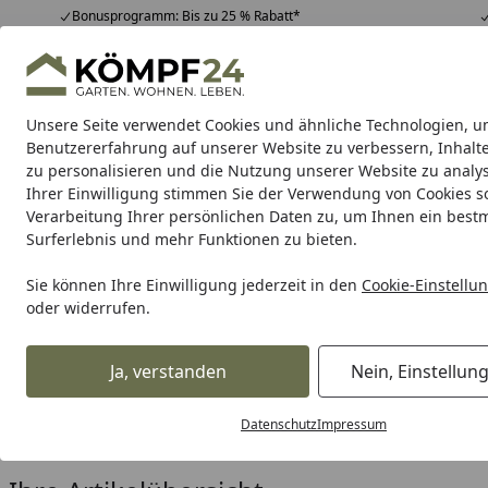
Bonusprogramm: Bis zu 25 % Rabatt*
Hotline
07051 / 9 22 22
4,81
/ 5
Mo-Fr. 8-16 Uhr
25.948 Bewertungen
Unsere Seite verwendet Cookies und ähnliche Technologien, u
Alle Produkte
Highlights
Tipps & Tricks
Alle Produkte
Benutzererfahrung auf unserer Website zu verbessern, Inhalt
zu personalisieren und die Nutzung unserer Website zu analys
Ihrer Einwilligung stimmen Sie der Verwendung von Cookies s
Pontec
Teichbau
Teichpumpen
Teichfilter
Teic
Verarbeitung Ihrer persönlichen Daten zu, um Ihnen ein best
Surferlebnis und mehr Funktionen zu bieten.
Karibu Pools inkl. gra
Sie können Ihre Einwilligung jederzeit in den
Cookie-Einstellu
oder widerrufen.
Dein Traumpool im Sorglos-Paket: F
Ja, verstanden
Nein, Einstellun
Pontec
Pontec Neuheiten 2025
Pontec Unterwaserfilter
Startseite
Pontec Unterwaserfilter
Datenschutz
Impressum