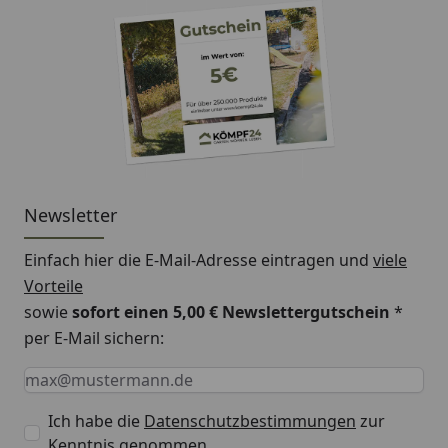
Newsletter
Einfach hier die E-Mail-Adresse eintragen und
viele
Vorteile
sowie
sofort einen 5,00 € Newslettergutschein
*
per E-Mail sichern:
Keine Eingabe erforderlich
Eingabe erforderlich
E-Mail *
Ich habe die
Datenschutzbestimmungen
zur
Kenntnis genommen