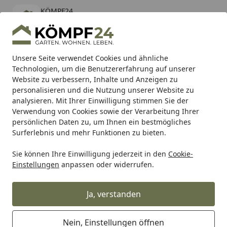
KÖMPF24
Öffnen
Banner schließen
KÖMPF24
kostenlos - Im App Store
Alle Produkte
Mein Konto
Wunschl
Eink
Unsere Seite verwendet Cookies und ähnliche
Technologien, um die Benutzererfahrung auf unserer
Hotline
4,81
/ 5
Suchen
Website zu verbessern, Inhalte und Anzeigen zu
personalisieren und die Nutzung unserer Website zu
analysieren. Mit Ihrer Einwilligung stimmen Sie der
Karibu Pools inkl. gratis Sandfilteranlage & Pool-
Verwendung von Cookies sowie der Verarbeitung Ihrer
Starterset (Gesamtwert bis 468,99€)
persönlichen Daten zu, um Ihnen ein bestmögliches
Surferlebnis und mehr Funktionen zu bieten.
Pontec
Ersatzteile
Trafos
Sie können Ihre Einwilligung jederzeit in den
Cookie-
Startseite
Einstellungen
anpassen oder widerrufen.
Pontec Trafos
Ja, verstanden
Ihre Artikelübersicht
Nein, Einstellungen öffnen