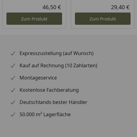
46,50 €
29,40 €
Aktueller Preis
Akt
Zum Produkt
Zum Produkt
Expresszustellung (auf Wunsch)
Kauf auf Rechnung (10 Zahlarten)
Montageservice
Kostenlose Fachberatung
Deutschlands bester Händler
50.000 m² Lagerfläche