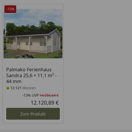
-13%
Palmako Ferienhaus
Sandra 25,6 + 11,1 m² -
44 mm
12.121
Münzen
-13%
UVP
14.056,64 €
Rabatt in Prozent
Ursprünglicher Preis
12.120,89 €
Aktueller Preis
Zum Produkt