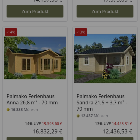
Aktueller Preis
Akt
Zum Produkt
Zum Produkt
-14%
-13%
Palmako Ferienhaus
Palmako Ferienhaus
Anna 26,8 m² - 70 mm
Sandra 21,5 + 3,7 m² -
70 mm
16.833
Münzen
12.437
Münzen
-14%
UVP
19.593,60 €
-13%
UVP
14.453,31 €
Rabatt in Prozent
Ursprünglicher Preis
Rab
Urs
16.832,29 €
12.436,53 €
Aktueller Preis
Akt