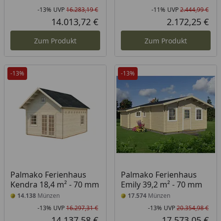
-13%
UVP
16.283,19 €
-11%
UVP
2.444,99 €
Rabatt in Prozent
Ursprünglicher Preis
Rab
Urs
14.013,72 €
2.172,25 €
Aktueller Preis
Akt
Zum Produkt
Zum Produkt
-13%
-13%
Palmako Ferienhaus
Palmako Ferienhaus
Kendra 18,4 m² - 70 mm
Emily 39,2 m² - 70 mm
14.138
Münzen
17.574
Münzen
-13%
UVP
16.297,31 €
-13%
UVP
20.354,98 €
Rabatt in Prozent
Ursprünglicher Preis
Rab
Urs
14.137,58 €
17.573,05 €