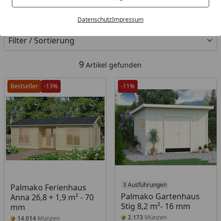
Kategorien
Datenschutz
Impressum
Filter / Sortierung
9
Artikel gefunden
Bestseller
-13%
-11%
3 Ausführungen
Palmako Ferienhaus
Palmako Gartenhaus
Anna 26,8 + 1,9 m² - 70
Stig 8,2 m²- 16 mm
mm
2.173
Münzen
14.014
Münzen