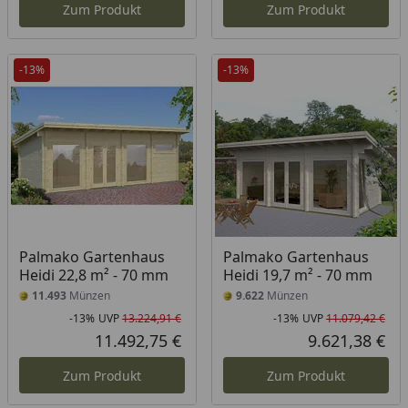
Zum Produkt
Zum Produkt
-13%
-13%
Palmako Gartenhaus
Palmako Gartenhaus
Heidi 22,8 m² - 70 mm
Heidi 19,7 m² - 70 mm
11.493
Münzen
9.622
Münzen
-13%
UVP
13.224,91 €
-13%
UVP
11.079,42 €
Rabatt in Prozent
Ursprünglicher Preis
Rab
Urs
11.492,75 €
9.621,38 €
Aktueller Preis
Akt
Zum Produkt
Zum Produkt