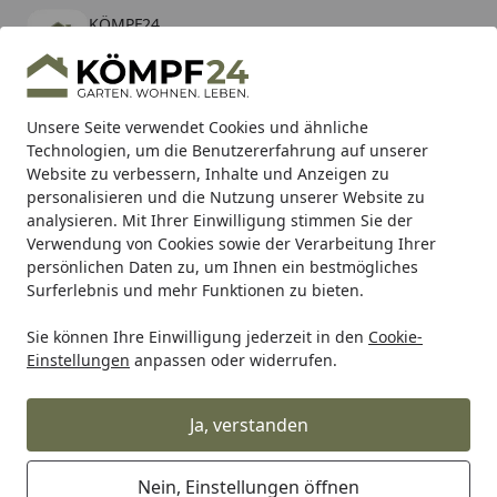
KÖMPF24
Öffnen
Banner schließen
KÖMPF24
kostenlos - Im App Store
Alle Produkte
Mein Konto
Wunschl
Eink
Unsere Seite verwendet Cookies und ähnliche
Technologien, um die Benutzererfahrung auf unserer
Hotline
4,81
/ 5
Suchen
Website zu verbessern, Inhalte und Anzeigen zu
personalisieren und die Nutzung unserer Website zu
analysieren. Mit Ihrer Einwilligung stimmen Sie der
Karibu Pools inkl. gratis Sandfilteranlage & Pool-
Verwendung von Cookies sowie der Verarbeitung Ihrer
Starterset (Gesamtwert bis 468,99€)
persönlichen Daten zu, um Ihnen ein bestmögliches
Surferlebnis und mehr Funktionen zu bieten.
Palmako
Gartenhäuser
Ferienhäuser
Ferienhäuser oh
Sie können Ihre Einwilligung jederzeit in den
Cookie-
Startseite
Einstellungen
anpassen oder widerrufen.
Palmako Ferienhäuser ohne
Schlafboden
Ja, verstanden
Ihre Artikelübersicht
Nein, Einstellungen öffnen