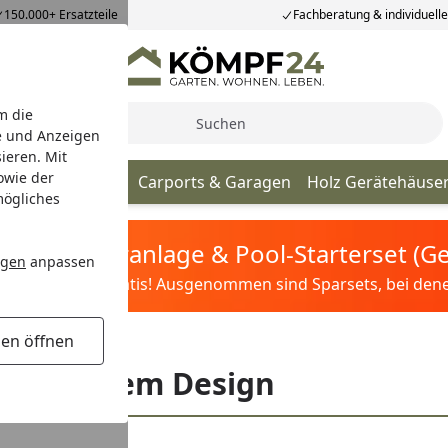
150.000+ Ersatzteile
Fachberatung & individuell
m die
Suche
e und Anzeigen
ieren. Mit
owie der
hör
Spielgeräte
Carports & Garagen
Holz Gerätehäuse
mögliches
tis Sandfilteranlage & Pool-Starterset (
ngen
anpassen
ilter&Pflege gratis! Ausgenommen sind Sparsets, bei denen 
gen öffnen
esign
besonderem Design