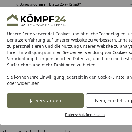
Bonusprogramm: Bis zu 25 % Rabatt*
Hotline
07051 / 9 22 22
4,81
/ 5
Mo-Fr. 8-16 Uhr
25.957 Bewertungen
Unsere Seite verwendet Cookies und ähnliche Technologien, u
Alle Produkte
Highlights
Tipps & Tricks
Alle Produkte
Benutzererfahrung auf unserer Website zu verbessern, Inhalt
zu personalisieren und die Nutzung unserer Website zu analys
Ihrer Einwilligung stimmen Sie der Verwendung von Cookies s
Palmako
Gartenhäuser
Palmako Saunen & Zube
Verarbeitung Ihrer persönlichen Daten zu, um Ihnen ein best
Surferlebnis und mehr Funktionen zu bieten.
Karibu Pools inkl. gra
Sie können Ihre Einwilligung jederzeit in den
Cookie-Einstellu
oder widerrufen.
Dein Traumpool im Sorglos-Paket: F
Ja, verstanden
Nein, Einstellun
Palmako
Gartenhäuser
Gartenhäuser mit besonderem D
Startseite
Palmako Gartenhäuser mit 
Datenschutz
Impressum