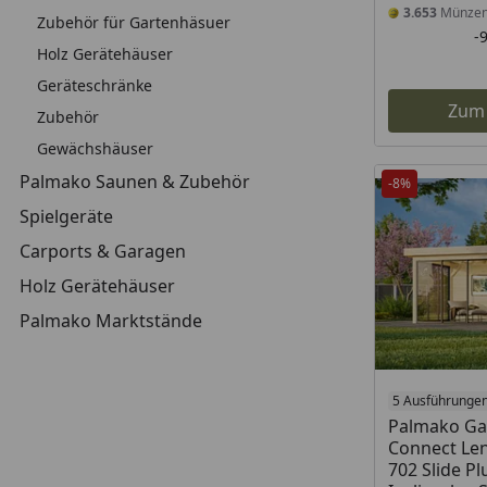
3.653
Münze
Zubehör für Gartenhäsuer
-
Holz Gerätehäuser
Geräteschränke
Zum
Zubehör
Gewächshäuser
Palmako Saunen & Zubehör
-8%
Spielgeräte
Carports & Garagen
Holz Gerätehäuser
Palmako Marktstände
5 Ausführunge
Palmako Ga
Connect Len
702 Slide Pl