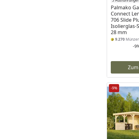
5 Ausführunge
Palmako Ga
Connect Len
706 Slide Pl
Isolierglas-
28 mm
9.270
Münze
-9
Zum
-9%