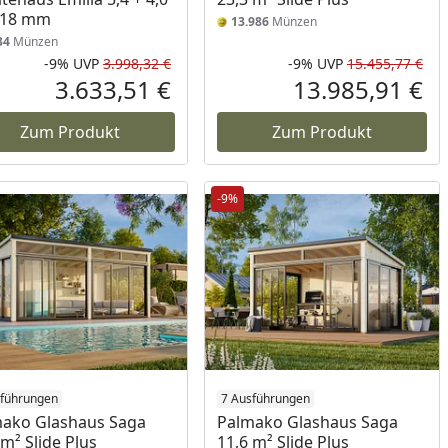
 18 mm
13.986
Münzen
34
Münzen
-9%
UVP
3.998,32 €
-9%
UVP
15.455,77 €
Prozent
cher Preis
Rabatt in Prozent
Ursprünglicher Preis
Rab
Urs
3.633,51 €
13.985,91 €
reis
Aktueller Preis
Akt
Zum Produkt
Zum Produkt
-9%
sführungen
7 Ausführungen
ako Glashaus Saga
Palmako Glashaus Saga
 m² Slide Plus
11,6 m² Slide Plus