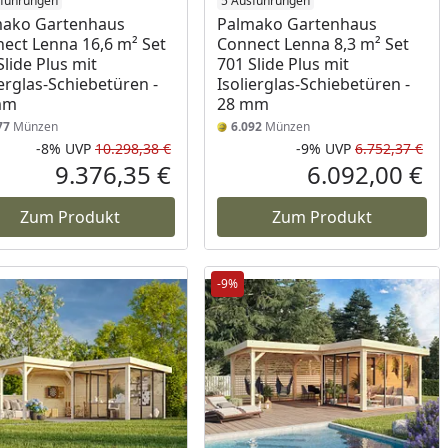
sführungen
5 Ausführungen
mako Gartenhaus
Palmako Gartenhaus
ect Lenna 16,6 m² Set
Connect Lenna 8,3 m² Set
Slide Plus mit
701 Slide Plus mit
ierglas-Schiebetüren -
Isolierglas-Schiebetüren -
mm
28 mm
77
Münzen
6.092
Münzen
-8%
UVP
10.298,38 €
-9%
UVP
6.752,37 €
Prozent
cher Preis
Rabatt in Prozent
Ursprünglicher Preis
Rab
Urs
9.376,35 €
6.092,00 €
reis
Aktueller Preis
Akt
Zum Produkt
Zum Produkt
-9%