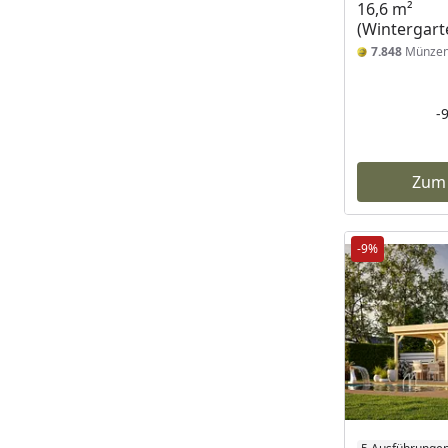
16,6 m²
(Wintergart
7.848
Münze
-
Zum
-9%