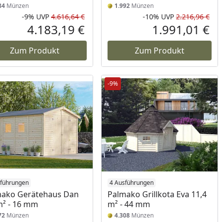
84
Münzen
1.992
Münzen
-9%
UVP
4.616,64 €
-10%
UVP
2.216,96 €
Prozent
cher Preis
Rabatt in Prozent
Ursprünglicher Preis
Rab
Urs
4.183,19 €
1.991,01 €
reis
Aktueller Preis
Akt
Zum Produkt
Zum Produkt
-9%
sführungen
4 Ausführungen
mako Gerätehaus Dan
Palmako Grillkota Eva 11,4
m² - 16 mm
m² - 44 mm
72
Münzen
4.308
Münzen