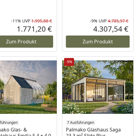
-11%
UVP
1.995,88 €
-9%
UVP
4.785,97 €
Prozent
cher Preis
Rabatt in Prozent
Ursprünglicher Preis
Rab
Urs
1.771,20 €
4.307,54 €
reis
Aktueller Preis
Akt
Zum Produkt
Zum Produkt
-9%
sführungen
7 Ausführungen
ako Glas- &
Palmako Glashaus Saga
tehaus Emilia 5,4 + 4,0
23,3 m² Slide Plus