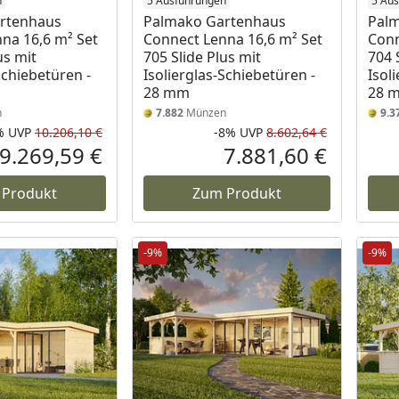
n
5 Ausführungen
5 Au
rtenhaus
Palmako Gartenhaus
Pal
na 16,6 m² Set
Connect Lenna 16,6 m² Set
Conn
us mit
705 Slide Plus mit
704 
Schiebetüren -
Isolierglas-Schiebetüren -
Isol
28 mm
28 
n
7.882
Münzen
9.3
%
UVP
10.206,10 €
-8%
UVP
8.602,64 €
Rabatt in Prozent
Ursprünglicher Preis
Rabatt in 
Ursprüngli
9.269,59 €
7.881,60 €
Aktueller Preis
Aktueller P
 Produkt
Zum Produkt
-9%
-9%