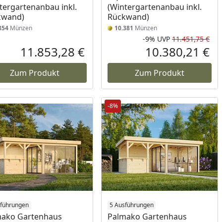
tergartenanbau inkl.
(Wintergartenanbau inkl.
kwand)
Rückwand)
854
Münzen
10.381
Münzen
-9%
UVP
11.451,75 €
Prozent
cher Preis
Rab
Urs
11.853,28 €
10.380,21 €
reis
Aktueller Preis
Akt
Zum Produkt
Zum Produkt
-8%
sführungen
5 Ausführungen
mako Gartenhaus
Palmako Gartenhaus