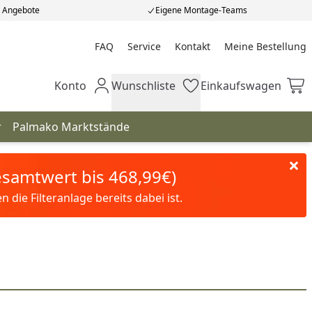
e Angebote
Eigene Montage-Teams
FAQ
Service
Kontakt
Meine Bestellung
Meine Bestellung
Konto
Wunschliste
Einkaufswagen
Mein Konto
Wunschliste
Einkaufswagen
r
Palmako Marktstände
Gesamtwert bis 468,99€)
die Filteranlage bereits dabei ist.