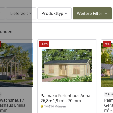
Lieferzeit
Produkttyp
Weitere Filter
efunden
-13%
-9%
n
2 Au
Palmako Ferienhaus Anna
wächshaus /
Palm
26,8 + 1,9 m² - 70 mm
lashaus Emilia
Gerä
14.014
Münzen
8 mm
m² -