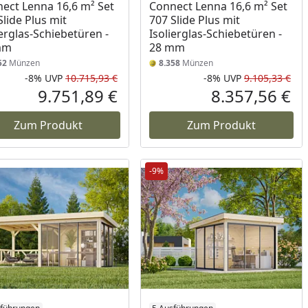
ect Lenna 16,6 m² Set
Connect Lenna 16,6 m² Set
Slide Plus mit
707 Slide Plus mit
ierglas-Schiebetüren -
Isolierglas-Schiebetüren -
mm
28 mm
52
Münzen
8.358
Münzen
-8%
UVP
10.715,93 €
-8%
UVP
9.105,33 €
Prozent
cher Preis
Rabatt in Prozent
Ursprünglicher Preis
Rab
Urs
9.751,89 €
8.357,56 €
reis
Aktueller Preis
Akt
Zum Produkt
Zum Produkt
-9%