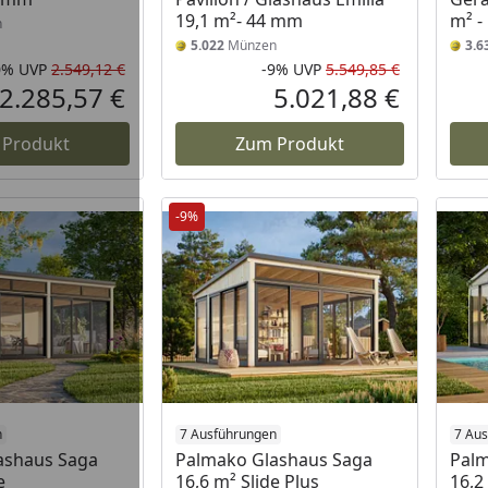
19,1 m²- 44 mm
m² -
n
5.022
Münzen
3.6
0%
UVP
2.549,12 €
-9%
UVP
5.549,85 €
Rabatt in Prozent
Ursprünglicher Preis
Rabatt in 
Ursprüngli
2.285,57 €
5.021,88 €
Aktueller Preis
Aktueller P
 Produkt
Zum Produkt
-9%
n
7 Ausführungen
7 Au
ashaus Saga
Palmako Glashaus Saga
Palm
e
16,6 m² Slide Plus
16,2