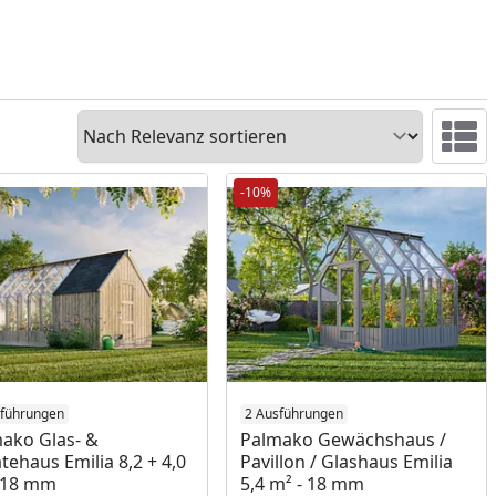
Sortieren
Ansicht 
-10%
sführungen
2 Ausführungen
ako Glas- &
Palmako Gewächshaus /
tehaus Emilia 8,2 + 4,0
Pavillon / Glashaus Emilia
 18 mm
5,4 m² - 18 mm