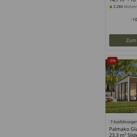
2.286
Münze
-1
Zum
-9%
7 Ausführunge
Palmako Gl
23,3 m² Slid