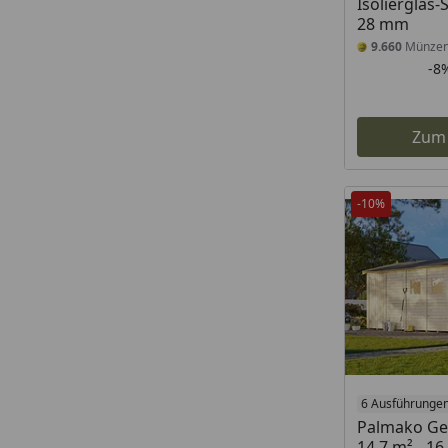
Isolierglas-
28 mm
9.660
Münze
-8
Zum
-10%
6 Ausführunge
Palmako Ge
14,7 m² - 1