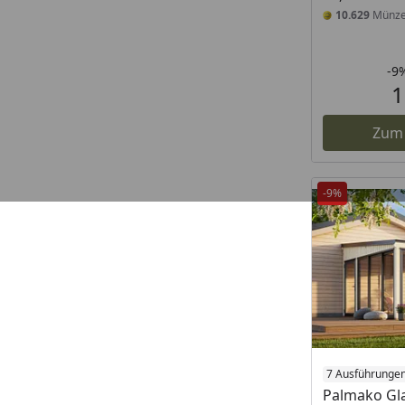
10.629
Münz
-9
1
Zum
-9%
7 Ausführunge
Palmako Gl