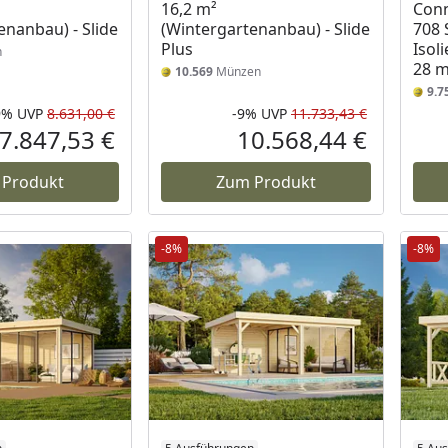
16,2 m²
Conn
enanbau) - Slide
(Wintergartenanbau) - Slide
708 
Plus
Isol
n
28 
10.569
Münzen
9.7
9%
UVP
8.631,00 €
-9%
UVP
11.733,43 €
Rabatt in Prozent
Ursprünglicher Preis
Rabatt in 
Ursprüngli
7.847,53 €
10.568,44 €
Aktueller Preis
Aktueller P
 Produkt
Zum Produkt
-8%
-8%