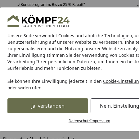
Bonusprogramm: Bis zu 25 % Rabatt*
Hotline
07051 / 9 22 22
4,81
/ 5
Mo-Fr. 8-16 Uhr
25.958 Bewertungen
Unsere Seite verwendet Cookies und ähnliche Technologien, u
Alle Produkte
Highlights
Tipps & Tricks
Alle Produkte
Benutzererfahrung auf unserer Website zu verbessern, Inhalt
zu personalisieren und die Nutzung unserer Website zu analys
Ihrer Einwilligung stimmen Sie der Verwendung von Cookies s
Milwaukee
Akkugeräte
Kabelgeführte Geräte
O
Verarbeitung Ihrer persönlichen Daten zu, um Ihnen ein best
Surferlebnis und mehr Funktionen zu bieten.
Karibu Pools inkl. gra
Sie können Ihre Einwilligung jederzeit in den
Cookie-Einstellu
oder widerrufen.
Dein Traumpool im Sorglos-Paket: F
Ja, verstanden
Nein, Einstellun
Milwaukee
Kabelgeführte Geräte
Schleifen & Polieren
Startseite
Milwaukee Schleifer 230 mm
Datenschutz
Impressum