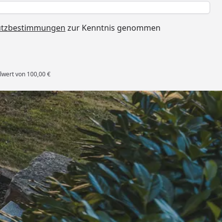
h
utzbestimmungen
zur Kenntnis genommen
lwert von 100,00 €