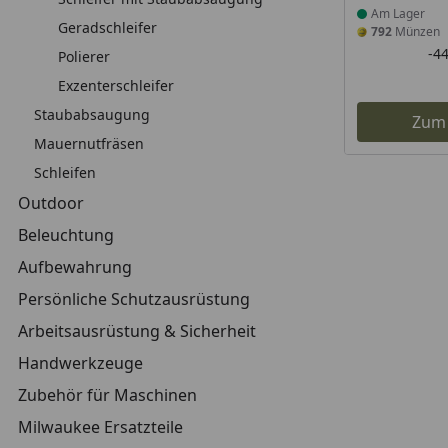
Am Lager
Geradschleifer
792
Münzen
-4
Polierer
Exzenterschleifer
Staubabsaugung
Zum
Mauernutfräsen
Schleifen
Outdoor
Beleuchtung
Aufbewahrung
Persönliche Schutzausrüstung
Arbeitsausrüstung & Sicherheit
Handwerkzeuge
Zubehör für Maschinen
Milwaukee Ersatzteile