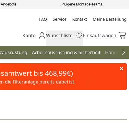
e Angebote
Eigene Montage-Teams
FAQ
Service
Kontakt
Meine Bestellung
Meine Bestellung
Konto
Wunschliste
Einkaufswagen
Mein Konto
Wunschliste
Einkaufswagen
tzausrüstung
Arbeitsausrüstung & Sicherheit
Handwerk
Na
Gesamtwert bis 468,99€)
die Filteranlage bereits dabei ist.