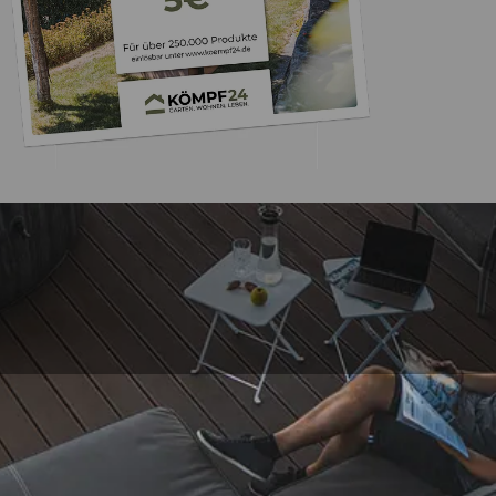
Trusted Shops
„- Retouren Bearbe
umgehend erl
4,81
/ 5
04.08.202
25.958 Bewertungen