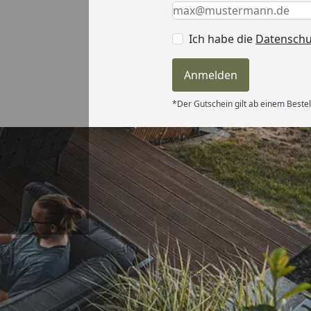
Keine Eingabe erforderlic
Eingabe erforderlich
E-Mail *
Ich habe die
Datensch
Anmelden
*Der Gutschein gilt ab einem Bestel
Versand
itung wurde
edigt“
6