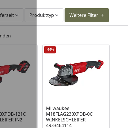
ferzeit
Produkttyp
Weitere Filter
unden
-44%
 Lager
Milwaukee
0XPDB-121C
M18FLAG230XPDB-0C
EIFER IN2
WINKELSCHLEIFER
4933464114