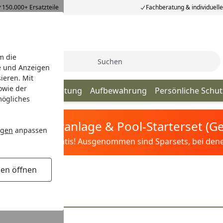
150.000+ Ersatzteile
Fachberatung & individuell
m die
Suche
e und Anzeigen
ieren. Mit
owie der
utdoor
Beleuchtung
Aufbewahrung
Persönliche Schu
mögliches
tis Sandfilteranlage & Pool-Starterset (
ngen
anpassen
ilter&Pflege gratis! Ausgenommen sind Sparsets, bei denen 
gen öffnen
Schleifer 230 mm