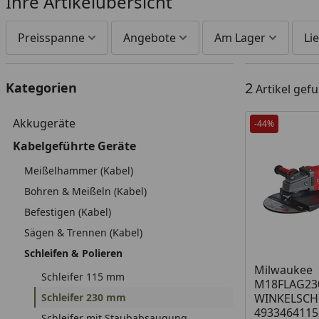
Ihre Artikelübersicht
Preisspanne
Angebote
Am Lager
Lie
2
Kategorien
Artikel gef
Akkugeräte
-44%
Kabelgeführte Geräte
Meißelhammer (Kabel)
Bohren & Meißeln (Kabel)
Befestigen (Kabel)
Sägen & Trennen (Kabel)
Schleifen & Polieren
Produkt am
Milwaukee
Schleifer 115 mm
M18FLAG23
Schleifer 230 mm
WINKELSCHL
4933464115
Schleifer mit Staubabsaugung