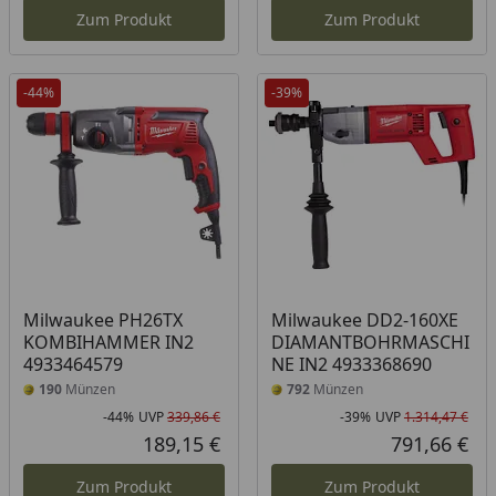
Zum Produkt
Zum Produkt
-44%
-39%
Milwaukee PH26TX
Milwaukee DD2-160XE
KOMBIHAMMER IN2
DIAMANTBOHRMASCHI
4933464579
NE IN2 4933368690
190
Münzen
792
Münzen
-44%
UVP
339,86 €
-39%
UVP
1.314,47 €
Rabatt in Prozent
Ursprünglicher Preis
Rab
Urs
189,15 €
791,66 €
Aktueller Preis
Akt
Zum Produkt
Zum Produkt