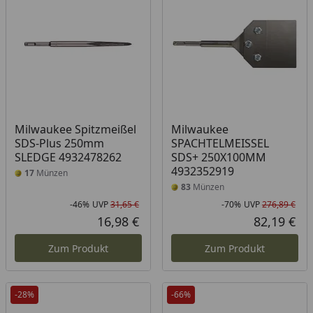
Milwaukee Spitzmeißel
Milwaukee
SDS-Plus 250mm
SPACHTELMEISSEL
SLEDGE 4932478262
SDS+ 250X100MM
4932352919
17
Münzen
83
Münzen
-46%
UVP
31,65 €
-70%
UVP
276,89 €
Rabatt in Prozent
Ursprünglicher Preis
Rab
Urs
16,98 €
82,19 €
Aktueller Preis
Akt
Zum Produkt
Zum Produkt
-28%
-66%