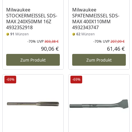
Milwaukee
Milwaukee
STOCKERMEISSEL SDS-
SPATENMEISSEL SDS-
MAX 240X50MM 16Z
MAX 400X110MM
4932352918
4932343747
91
Münzen
62
Münzen
-70%
UVP
303,38 €
-70%
UVP
207,09 €
Rabatt in Prozent
Ursprünglicher Preis
Rab
Urs
90,06 €
61,46 €
Aktueller Preis
Akt
Zum Produkt
Zum Produkt
-69%
-69%