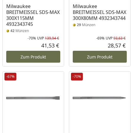
Milwaukee
Milwaukee
BREITMEISSEL SDS-MAX
BREITMEISSEL SDS-MAX
300X115MM
300X80MM 4932343744
4932343745
29
Münzen
42
Münzen
-70%
UVP
139,94 €
-69%
UVP
93,63 €
Rabatt in Prozent
Ursprünglicher Preis
Rab
Urs
41,53 €
28,57 €
Aktueller Preis
Akt
Zum Produkt
Zum Produkt
-67%
-70%