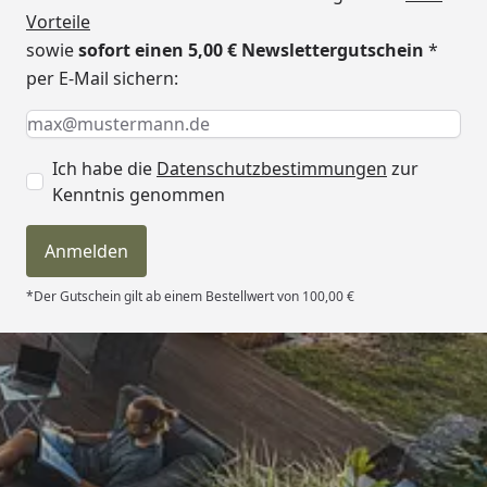
Vorteile
sowie
sofort einen 5,00 € Newslettergutschein
*
per E-Mail sichern:
Keine Eingabe erforderlich
Eingabe erforderlich
E-Mail *
Ich habe die
Datenschutzbestimmungen
zur
Kenntnis genommen
Anmelden
*Der Gutschein gilt ab einem Bestellwert von 100,00 €
Trusted Shops
4,81
/ 5