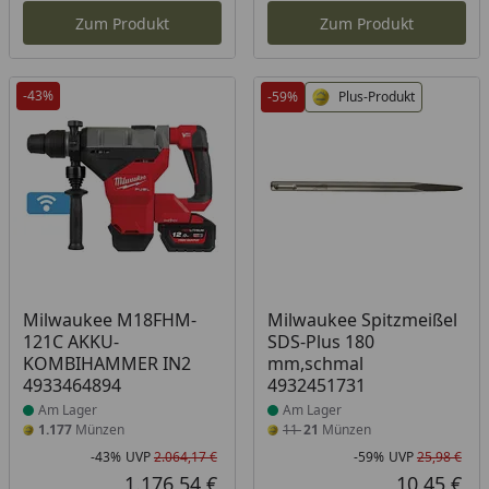
Zum Produkt
Zum Produkt
-43%
-59%
Plus-Produkt
Produkt am Lager
Produkt am Lager
Milwaukee M18FHM-
Milwaukee Spitzmeißel
121C AKKU-
SDS-Plus 180
KOMBIHAMMER IN2
mm,schmal
4933464894
4932451731
Am Lager
Am Lager
1.177
Münzen
11
21
Münzen
-43%
UVP
2.064,17 €
-59%
UVP
25,98 €
Rabatt in Prozent
Ursprünglicher Preis
Rab
Urs
1.176,54 €
10,45 €