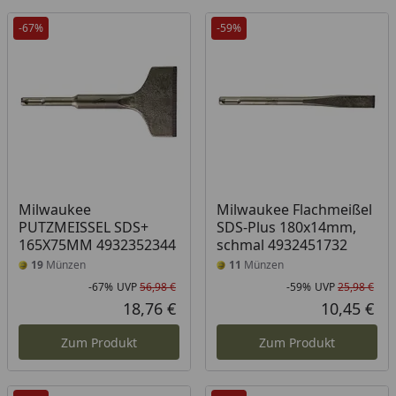
-67%
-59%
Milwaukee
Milwaukee Flachmeißel
PUTZMEISSEL SDS+
SDS-Plus 180x14mm,
165X75MM 4932352344
schmal 4932451732
19
Münzen
11
Münzen
-67%
UVP
56,98 €
-59%
UVP
25,98 €
Rabatt in Prozent
Ursprünglicher Preis
Rab
Urs
18,76 €
10,45 €
Aktueller Preis
Akt
Zum Produkt
Zum Produkt