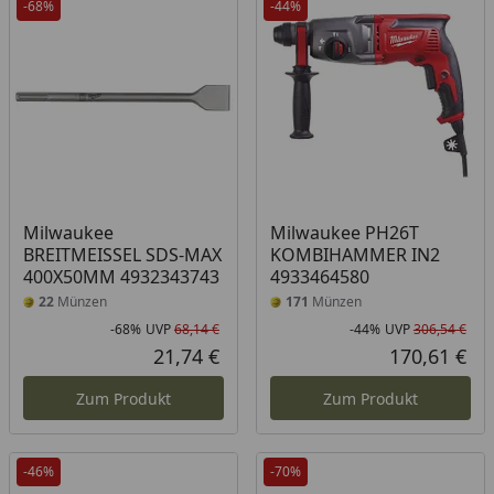
-68%
-44%
Milwaukee
Milwaukee PH26T
BREITMEISSEL SDS-MAX
KOMBIHAMMER IN2
400X50MM 4932343743
4933464580
22
Münzen
171
Münzen
-68%
UVP
68,14 €
-44%
UVP
306,54 €
Rabatt in Prozent
Ursprünglicher Preis
Rab
Urs
21,74 €
170,61 €
Aktueller Preis
Akt
Zum Produkt
Zum Produkt
-46%
-70%