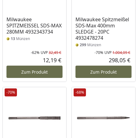
Milwaukee
Milwaukee Spitzmeißel
SPITZMEISSEL SDS-MAX
SDS-Max 400mm
280MM 4932343734
SLEDGE - 20PC
4932478274
13
Münzen
299
Münzen
-62%
UVP
32,49 €
-70%
UVP
1.004,09 €
Rabatt in Prozent
Ursprünglicher Preis
Rab
Urs
12,19 €
298,05 €
Aktueller Preis
Akt
Zum Produkt
Zum Produkt
-70%
-68%