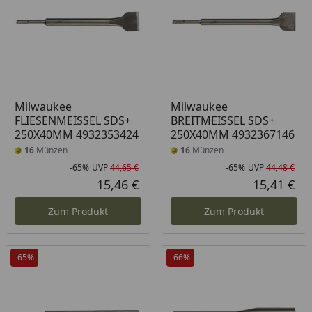
Milwaukee
Milwaukee
FLIESENMEISSEL SDS+
BREITMEISSEL SDS+
250X40MM 4932353424
250X40MM 4932367146
16
Münzen
16
Münzen
-65%
UVP
44,65 €
-65%
UVP
44,48 €
Rabatt in Prozent
Ursprünglicher Preis
Rab
Urs
15,46 €
15,41 €
Aktueller Preis
Akt
Zum Produkt
Zum Produkt
-65%
-66%