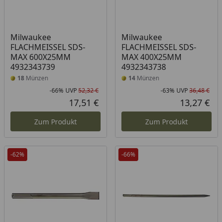
Milwaukee
Milwaukee
FLACHMEISSEL SDS-
FLACHMEISSEL SDS-
MAX 600X25MM
MAX 400X25MM
4932343739
4932343738
18
Münzen
14
Münzen
-66%
UVP
52,32 €
-63%
UVP
36,48 €
Rabatt in Prozent
Ursprünglicher Preis
Rab
Urs
17,51 €
13,27 €
Aktueller Preis
Akt
Zum Produkt
Zum Produkt
-62%
-66%