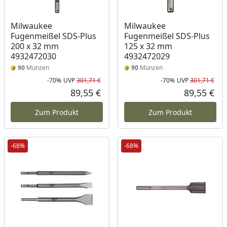
Milwaukee
Milwaukee
Fugenmeißel SDS-Plus
Fugenmeißel SDS-Plus
200 x 32 mm
125 x 32 mm
4932472030
4932472029
90
Münzen
90
Münzen
-70%
UVP
301,71 €
-70%
UVP
301,71 €
Rabatt in Prozent
Ursprünglicher Preis
Rab
Urs
89,55 €
89,55 €
Aktueller Preis
Akt
Zum Produkt
Zum Produkt
-68%
-68%