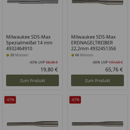
Milwaukee SDS-Max
Milwaukee SDS-Max
Spezialmeißel 14 mm
ERDNAGELTREIBER
4932464910
22,2mm 4932451356
20
Münzen
66
Münzen
-65%
UVP
56,98 €
-66%
UVP
197,43 €
Rabatt in Prozent
Ursprünglicher Preis
Rab
Urs
19,80 €
65,76 €
Aktueller Preis
Akt
Zum Produkt
Zum Produkt
-67%
-67%