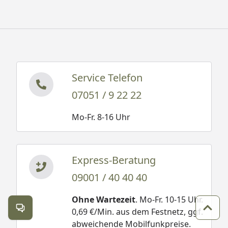
Service Telefon
07051 / 9 22 22
Mo-Fr. 8-16 Uhr
Express-Beratung
09001 / 40 40 40
Ohne Wartezeit
. Mo-Fr. 10-15 Uhr.
0,69 €/Min. aus dem Festnetz, ggf.
Kontakt öffnen
Zum 
abweichende Mobilfunkpreise.