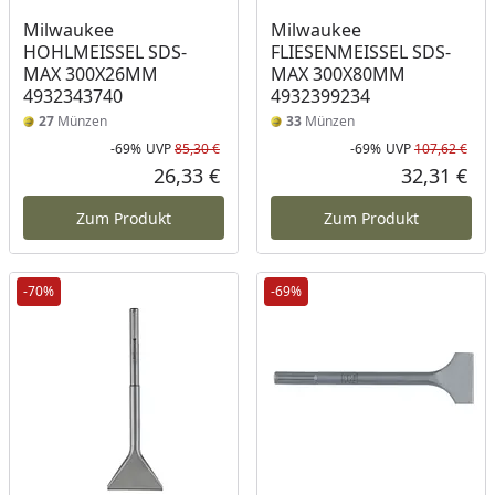
Milwaukee
Milwaukee
HOHLMEISSEL SDS-
FLIESENMEISSEL SDS-
MAX 300X26MM
MAX 300X80MM
4932343740
4932399234
27
Münzen
33
Münzen
-69%
UVP
85,30 €
-69%
UVP
107,62 €
Rabatt in Prozent
Ursprünglicher Preis
Rab
Urs
26,33 €
32,31 €
Aktueller Preis
Akt
Zum Produkt
Zum Produkt
-70%
-69%