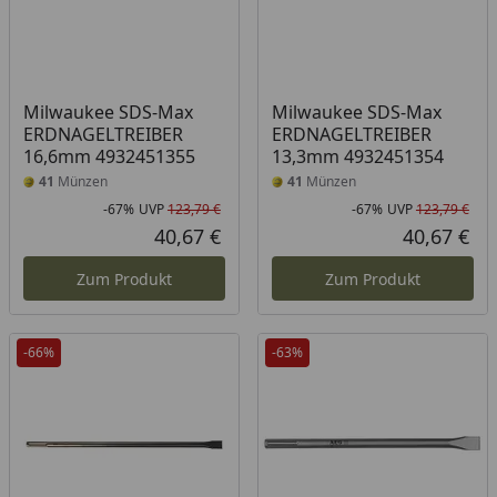
Milwaukee SDS-Max
Milwaukee SDS-Max
ERDNAGELTREIBER
ERDNAGELTREIBER
16,6mm 4932451355
13,3mm 4932451354
41
Münzen
41
Münzen
-67%
UVP
123,79 €
-67%
UVP
123,79 €
Rabatt in Prozent
Ursprünglicher Preis
Rab
Urs
40,67 €
40,67 €
Aktueller Preis
Akt
Zum Produkt
Zum Produkt
-66%
-63%