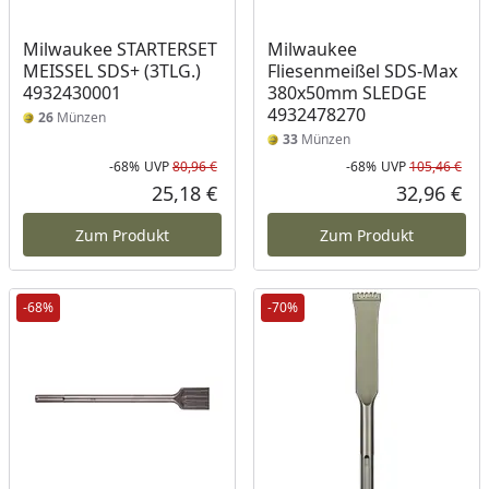
Milwaukee STARTERSET
Milwaukee
MEISSEL SDS+ (3TLG.)
Fliesenmeißel SDS-Max
4932430001
380x50mm SLEDGE
4932478270
26
Münzen
33
Münzen
-68%
UVP
80,96 €
-68%
UVP
105,46 €
Rabatt in Prozent
Ursprünglicher Preis
Rab
Urs
25,18 €
32,96 €
Aktueller Preis
Akt
Zum Produkt
Zum Produkt
-68%
-70%