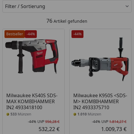
Filter / Sortierung
76
Artikel gefunden
Bestseller
-44%
-44%
Milwaukee K540S SDS-
Milwaukee K950S <SDS-
MAX KOMBIHAMMER
M> KOMBIHAMMER
IN2 4933418100
IN2 4933375710
533
Münzen
1.010
Münzen
-44%
UVP
956,28 €
-44%
UVP
1.814,27 €
Rabatt in Prozent
Ursprünglicher Preis
Rab
Urs
532,22 €
1.009,73 €
Aktueller Preis
Akt