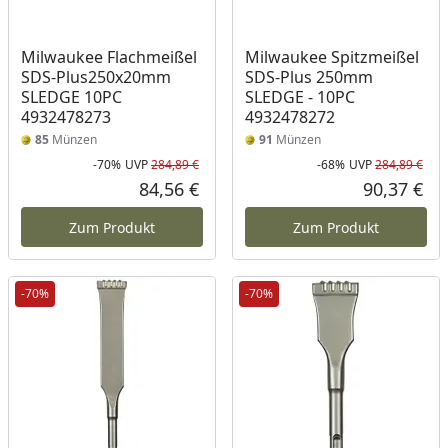
Milwaukee Flachmeißel
Milwaukee Spitzmeißel
SDS-Plus250x20mm
SDS-Plus 250mm
SLEDGE 10PC
SLEDGE - 10PC
4932478273
4932478272
85
Münzen
91
Münzen
-70%
UVP
284,89 €
-68%
UVP
284,89 €
Rabatt in Prozent
Ursprünglicher Preis
Rab
Urs
84,56 €
90,37 €
Aktueller Preis
Akt
Zum Produkt
Zum Produkt
-70%
-70%