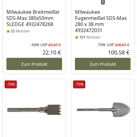
Milwaukee Breitmeißel
Milwaukee
SDS-Max 380x50mm
Fugenmeißel SDS-Max
SLEDGE 4932478268
280 x 38 mm
4932472031
23
Münzen
101
Münzen
-68%
UVP
69,47 €
-70%
UVP
338,87 €
Rabatt in Prozent
Ursprünglicher Preis
Rab
Urs
22,10 €
100,58 €
Aktueller Preis
Akt
Zum Produkt
Zum Produkt
-70%
-70%