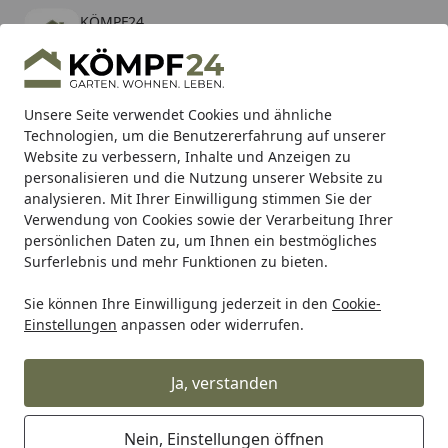
KÖMPF24
Öffnen
Banner schließen
KÖMPF24
kostenlos - Im App Store
Alle Produkte
Mein Konto
Wunschl
Eink
Unsere Seite verwendet Cookies und ähnliche
Technologien, um die Benutzererfahrung auf unserer
Hotline
4,81
/ 5
Suchen
Website zu verbessern, Inhalte und Anzeigen zu
personalisieren und die Nutzung unserer Website zu
analysieren. Mit Ihrer Einwilligung stimmen Sie der
Karibu Pools inkl. gratis Sandfilteranlage & Pool-
Verwendung von Cookies sowie der Verarbeitung Ihrer
Starterset (Gesamtwert bis 468,99€)
persönlichen Daten zu, um Ihnen ein bestmögliches
Surferlebnis und mehr Funktionen zu bieten.
Milwaukee
Kabelgeführte Geräte
Bohren & Meißeln (Kab
Sie können Ihre Einwilligung jederzeit in den
Cookie-
Startseite
Einstellungen
anpassen oder widerrufen.
Milwaukee Bohren & Meißeln
(Kabel)
Ja, verstanden
Wählen Sie Ihre Wunschkategorie
Nein, Einstellungen öffnen