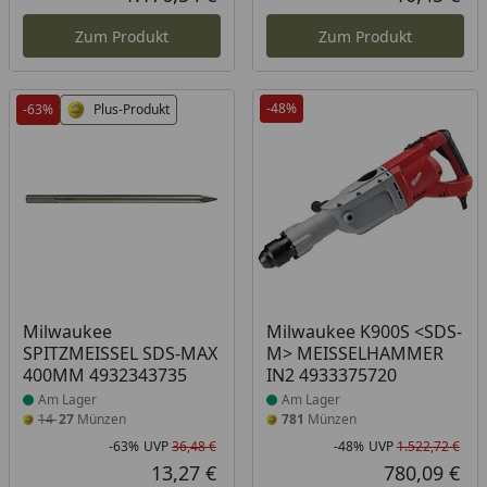
Aktueller Preis
Akt
Zum Produkt
Zum Produkt
-48%
-63%
Plus-Produkt
Produkt am Lager
Produkt am Lager
Milwaukee
Milwaukee K900S <SDS-
SPITZMEISSEL SDS-MAX
M> MEISSELHAMMER
400MM 4932343735
IN2 4933375720
Am Lager
Am Lager
14
27
Münzen
781
Münzen
-63%
UVP
36,48 €
-48%
UVP
1.522,72 €
Rabatt in Prozent
Ursprünglicher Preis
Rab
Urs
13,27 €
780,09 €
Aktueller Preis
Akt