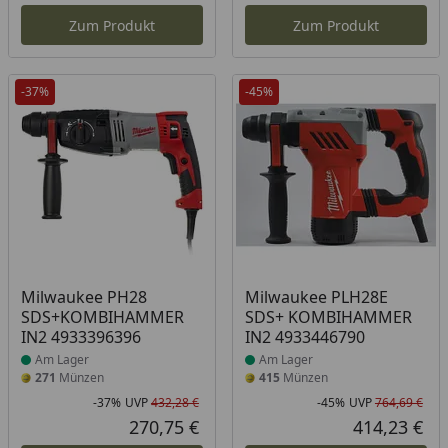
Zum Produkt
Zum Produkt
-37%
-45%
Produkt am Lager
Produkt am Lager
Milwaukee PH28
Milwaukee PLH28E
SDS+KOMBIHAMMER
SDS+ KOMBIHAMMER
IN2 4933396396
IN2 4933446790
Am Lager
Am Lager
271
Münzen
415
Münzen
-37%
UVP
432,28 €
-45%
UVP
764,69 €
Rabatt in Prozent
Ursprünglicher Preis
Rab
Urs
270,75 €
414,23 €
Aktueller Preis
Akt