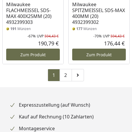
Milwaukee
Milwaukee
FLACHMEISSEL SDS-
SPITZMEISSEL SDS-MAX
MAX 400X25MM (20)
400MM (20)
4932399303
4932399302
191
Münzen
177
Münzen
-67%
UVP
594,43 €
-70%
UVP
594,43 €
Rabatt in Prozent
Ursprünglicher Preis
Rab
Urs
190,79 €
176,44 €
Aktueller Preis
Akt
Zum Produkt
Zum Produkt
1
2
Zu Seite 2
Zur nächsten Seite
Expresszustellung (auf Wunsch)
Kauf auf Rechnung (10 Zahlarten)
Montageservice