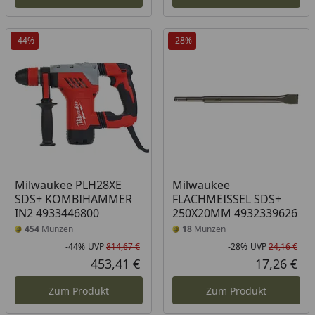
-44%
-28%
Milwaukee PLH28XE
Milwaukee
SDS+ KOMBIHAMMER
FLACHMEISSEL SDS+
IN2 4933446800
250X20MM 4932339626
454
Münzen
18
Münzen
-44%
UVP
814,67 €
-28%
UVP
24,16 €
Rabatt in Prozent
Ursprünglicher Preis
Rab
Urs
453,41 €
17,26 €
Aktueller Preis
Akt
Zum Produkt
Zum Produkt