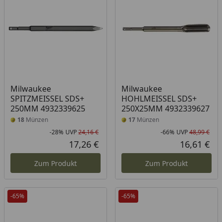
Milwaukee
Milwaukee
SPITZMEISSEL SDS+
HOHLMEISSEL SDS+
250MM 4932339625
250X25MM 4932339627
18
Münzen
17
Münzen
-28%
UVP
24,16 €
-66%
UVP
48,99 €
Rabatt in Prozent
Ursprünglicher Preis
Rab
Urs
17,26 €
16,61 €
Aktueller Preis
Akt
Zum Produkt
Zum Produkt
-65%
-65%