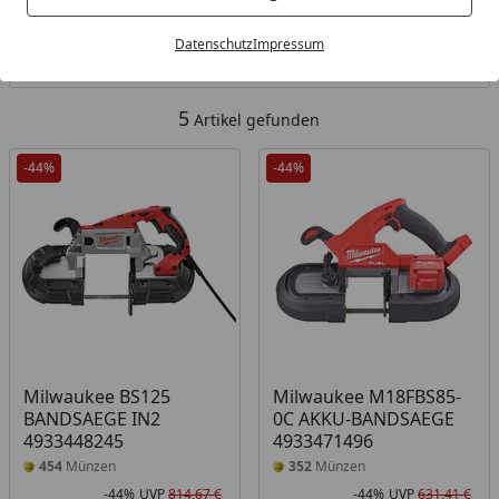
Kategorien
Datenschutz
Impressum
Filter / Sortierung
5
Artikel gefunden
-44%
-44%
Milwaukee BS125
Milwaukee M18FBS85-
BANDSAEGE IN2
0C AKKU-BANDSAEGE
4933448245
4933471496
454
Münzen
352
Münzen
-44%
UVP
814,67 €
-44%
UVP
631,41 €