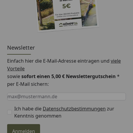
Newsletter
Einfach hier die E-Mail-Adresse eintragen und
viele
Vorteile
sowie
sofort einen 5,00 € Newslettergutschein
*
per E-Mail sichern:
Keine Eingabe erforderlich
Eingabe erforderlich
E-Mail *
Ich habe die
Datenschutzbestimmungen
zur
Kenntnis genommen
Anmelden