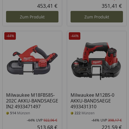
Rabatt in Prozent
Ursprünglicher Preis
Rab
Urs
453,41 €
351,41 €
Aktueller Preis
Akt
Zum Produkt
Zum Produkt
-44%
-44%
Milwaukee M18FBS85-
Milwaukee M12BS-0
202C AKKU-BANDSAEGE
AKKU-BANDSAEGE
IN2 4933471497
4933431310
514
Münzen
222
Münzen
-44%
UVP
922,96 €
-44%
UVP
398,17 €
Rabatt in Prozent
Ursprünglicher Preis
Rab
Urs
513,68 €
221,59 €