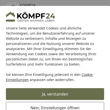
KÖMPF24
Öffnen
Banner schließen
KÖMPF24
kostenlos - Im App Store
Alle Produkte
Mein Konto
Wunschl
Eink
Unsere Seite verwendet Cookies und ähnliche
Technologien, um die Benutzererfahrung auf unserer
Hotline
4,81
/ 5
Suchen
Website zu verbessern, Inhalte und Anzeigen zu
personalisieren und die Nutzung unserer Website zu
analysieren. Mit Ihrer Einwilligung stimmen Sie der
Karibu Pools inkl. gratis Sandfilteranlage & Pool-
Verwendung von Cookies sowie der Verarbeitung Ihrer
Starterset (Gesamtwert bis 468,99€)
persönlichen Daten zu, um Ihnen ein bestmögliches
Surferlebnis und mehr Funktionen zu bieten.
Milwaukee
Kabelgeführte Geräte
Sägen & Trennen (Kabe
Sie können Ihre Einwilligung jederzeit in den
Cookie-
Startseite
Einstellungen
anpassen oder widerrufen.
Milwaukee Bandsägen
Ja, verstanden
Ihre Artikelübersicht
Nein, Einstellungen öffnen