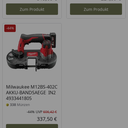
Aktueller Preis
Akt
Zum Produkt
Zum Produkt
-44%
Milwaukee M12BS-402C
AKKU-BANDSAEGE IN2
4933441805
338
Münzen
-44%
UVP
606,42 €
Rabatt in Prozent
Ursprünglicher Preis
337,50 €
Aktueller Preis