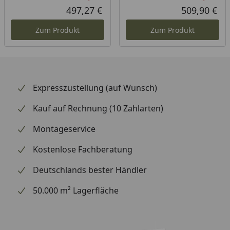
Rabatt in Prozent
Ursprünglicher Preis
Rab
Urs
497,27 €
509,90 €
Aktueller Preis
Akt
Zum Produkt
Zum Produkt
Expresszustellung (auf Wunsch)
Kauf auf Rechnung (10 Zahlarten)
Montageservice
Kostenlose Fachberatung
Deutschlands bester Händler
50.000 m² Lagerfläche