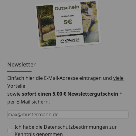
Newsletter
Einfach hier die E-Mail-Adresse eintragen und
viele
Vorteile
sowie
sofort einen 5,00 € Newslettergutschein
*
per E-Mail sichern:
Keine Eingabe erforderlich
Eingabe erforderlich
E-Mail *
Ich habe die
Datenschutzbestimmungen
zur
Kenntnis genommen