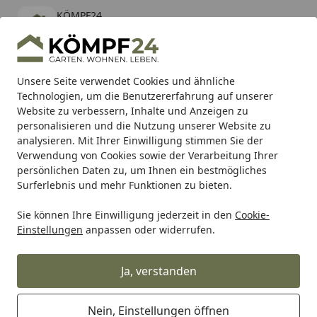
KÖMPF24
Öffnen
Banner schließen
KÖMPF24
kostenlos - Im App Store
Alle Produkte
Mein Konto
Wunschl
Eink
Unsere Seite verwendet Cookies und ähnliche
Technologien, um die Benutzererfahrung auf unserer
Hotline
4,81
/ 5
Suchen
Website zu verbessern, Inhalte und Anzeigen zu
personalisieren und die Nutzung unserer Website zu
analysieren. Mit Ihrer Einwilligung stimmen Sie der
Karibu Pools inkl. gratis Sandfilteranlage & Pool-
Verwendung von Cookies sowie der Verarbeitung Ihrer
Starterset (Gesamtwert bis 468,99€)
persönlichen Daten zu, um Ihnen ein bestmögliches
Surferlebnis und mehr Funktionen zu bieten.
Metabo
Maschinen
Akku Geräte
Trennen & Schleifen 
Sie können Ihre Einwilligung jederzeit in den
Cookie-
Startseite
Einstellungen
anpassen oder widerrufen.
Metabo Akku-Blechschere
Ja, verstanden
Ihre Artikelübersicht
Nein, Einstellungen öffnen