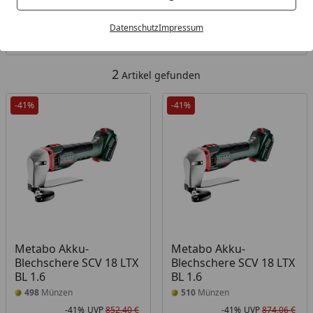
Kategorien
Datenschutz
Impressum
Filter / Sortierung
2
Artikel gefunden
-41%
-41%
Metabo Akku-
Metabo Akku-
Blechschere SCV 18 LTX
Blechschere SCV 18 LTX
BL 1.6
BL 1.6
498
Münzen
510
Münzen
-41%
UVP
852,40 €
-41%
UVP
874,06 €