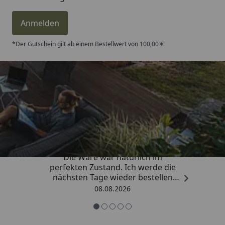
Anmelden
*Der Gutschein gilt ab einem Bestellwert von 100,00 €
Trusted Shops
4,81
/ 5
„Hervorragend schnelle Lieferung.
Die Ware war natürlich im
perfekten Zustand. Ich werde die
nächsten Tage wieder bestellen
Grüße an die Belegschaft gute
08.08.2026
Arbeit👍🏾👍🏾“