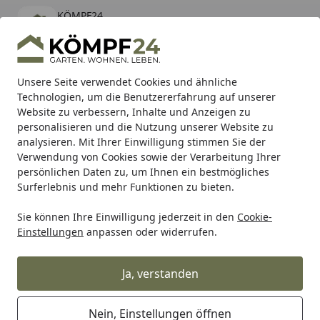
KÖMPF24
Öffnen
Banner schließen
KÖMPF24
kostenlos - Im App Store
Alle Produkte
Mein Konto
Wunschl
Eink
Unsere Seite verwendet Cookies und ähnliche
Technologien, um die Benutzererfahrung auf unserer
Hotline
4,81
/ 5
Suchen
Website zu verbessern, Inhalte und Anzeigen zu
personalisieren und die Nutzung unserer Website zu
analysieren. Mit Ihrer Einwilligung stimmen Sie der
Karibu Pools inkl. gratis Sandfilteranlage & Pool-
Verwendung von Cookies sowie der Verarbeitung Ihrer
Starterset (Gesamtwert bis 468,99€)
persönlichen Daten zu, um Ihnen ein bestmögliches
Surferlebnis und mehr Funktionen zu bieten.
Metabo
Maschinen
Akku Geräte
Akku Sägen
Sie können Ihre Einwilligung jederzeit in den
Cookie-
Startseite
Einstellungen
anpassen oder widerrufen.
Metabo Akku Sägen
Ja, verstanden
Wählen Sie Ihre Wunschkategorie
Nein, Einstellungen öffnen