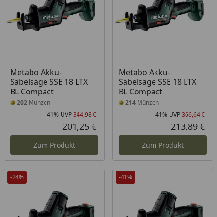
Metabo Akku-
Metabo Akku-
Säbelsäge SSE 18 LTX
Säbelsäge SSE 18 LTX
BL Compact
BL Compact
202
Münzen
214
Münzen
-41%
UVP
344,98 €
-41%
UVP
366,64 €
Rabatt in Prozent
Ursprünglicher Preis
Rab
Urs
201,25 €
213,89 €
Aktueller Preis
Akt
Zum Produkt
Zum Produkt
-24%
-41%