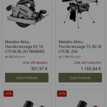
Metabo Akku-
Metabo Akku-
Handkreissäge KS 18
Tischkreissäge TS 36-18
LTX 66 BL (611866840)
LTX BL 254
352
Münzen
1.166
Münzen
-41%
UVP
603,33 €
-22%
UVP
1.507,73 €
Rabatt in Prozent
Ursprünglicher Preis
Rab
Urs
351,97 €
1.165,84 €
Aktueller Preis
Akt
Zum Produkt
Zum Produkt
-41%
-41%