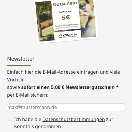
Newsletter
Einfach hier die E-Mail-Adresse eintragen und
viele
Vorteile
sowie
sofort einen 5,00 € Newslettergutschein
*
per E-Mail sichern:
Keine Eingabe erforderlich
Eingabe erforderlich
E-Mail *
Ich habe die
Datenschutzbestimmungen
zur
Kenntnis genommen