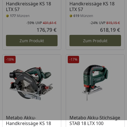
Handkreissäge KS 18
Handkreissäge KS 18
LTX 57
LTX 57
177
Münzen
619
Münzen
-59%
UVP
431,61 €
-24%
UVP
815,15 €
Rabatt in Prozent
Ursprünglicher Preis
Rab
Urs
176,79 €
618,19 €
Aktueller Preis
Akt
Zum Produkt
Zum Produkt
-18%
-17%
Metabo Akku-
Metabo Akku-Stichsäge
Handkreissäge KS 18
STAB 18 LTX 100