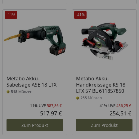
-11%
-41%
Metabo Akku-
Metabo Akku-
Säbelsäge ASE 18 LTX
Handkreissäge KS 18
LTX 57 BL 611857850
518
Münzen
255
Münzen
-11%
UVP
587,86 €
-41%
UVP
436,25 €
Rabatt in Prozent
Ursprünglicher Preis
Rab
Urs
517,97 €
254,51 €
Aktueller Preis
Akt
Zum Produkt
Zum Produkt