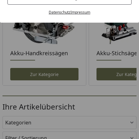
Datenschutz
Impressum
Akku-Handkreissägen
Akku-Stichsäge
Zur Kategorie
Zur Katego
Ihre Artikelübersicht
Kategorien
Filter / Sortierung