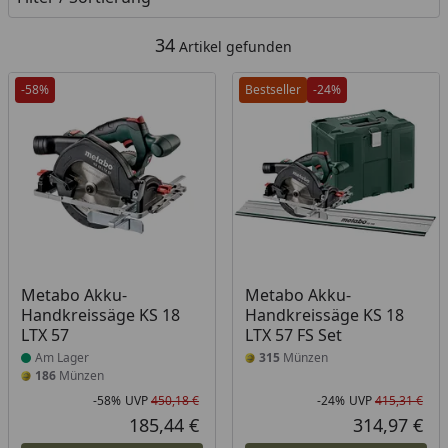
34
Artikel gefunden
-58%
Bestseller
-24%
Produkt am Lager
Metabo Akku-
Metabo Akku-
Handkreissäge KS 18
Handkreissäge KS 18
LTX 57
LTX 57 FS Set
Am Lager
315
Münzen
186
Münzen
-58%
UVP
450,18 €
-24%
UVP
415,31 €
Rabatt in Prozent
Ursprünglicher Preis
Rab
Urs
185,44 €
314,97 €
Aktueller Preis
Akt