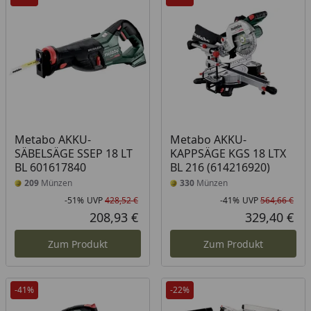
Metabo AKKU-
Metabo AKKU-
SÄBELSÄGE SSEP 18 LT
KAPPSÄGE KGS 18 LTX
BL 601617840
BL 216 (614216920)
209
Münzen
330
Münzen
-51%
UVP
428,52 €
-41%
UVP
564,66 €
Rabatt in Prozent
Ursprünglicher Preis
Rab
Urs
208,93 €
329,40 €
Aktueller Preis
Akt
Zum Produkt
Zum Produkt
-41%
-22%