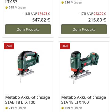
LTX 57
216
Münzen
548
Münzen
-18%
UVP
674,73 €
-17%
UVP
262,99 €
Rabatt in Prozent
Ursprünglicher Preis
Rab
Urs
547,82 €
215,80 €
Aktueller Preis
Akt
Zum Produkt
Zum Produkt
-24%
-36%
Metabo Akku-Stichsäge
Metabo Akku-Stichsäge
STAB 18 LTX 100
STA 18 LTX 100
211
Münzen
169
Münzen