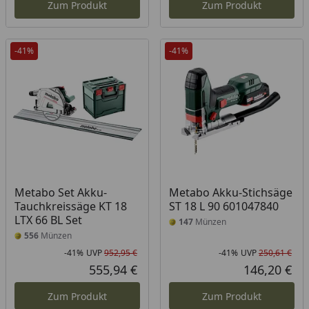
Zum Produkt
Zum Produkt
-41%
-41%
Metabo Set Akku-
Metabo Akku-Stichsäge
Tauchkreissäge KT 18
ST 18 L 90 601047840
LTX 66 BL Set
147
Münzen
556
Münzen
-41%
UVP
952,95 €
-41%
UVP
250,61 €
Rabatt in Prozent
Ursprünglicher Preis
Rab
Urs
555,94 €
146,20 €
Aktueller Preis
Akt
Zum Produkt
Zum Produkt