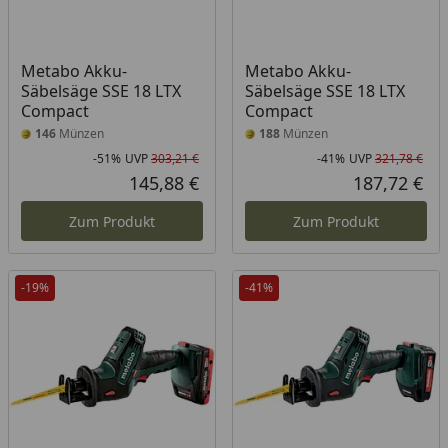
Metabo Akku-
Metabo Akku-
Säbelsäge SSE 18 LTX
Säbelsäge SSE 18 LTX
Compact
Compact
146
Münzen
188
Münzen
-51%
UVP
303,21 €
-41%
UVP
321,78 €
Rabatt in Prozent
Ursprünglicher Preis
Rab
Urs
145,88 €
187,72 €
Aktueller Preis
Akt
Zum Produkt
Zum Produkt
-19%
-41%