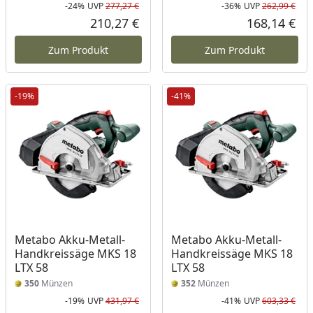
-24%
UVP
277,27 €
-36%
UVP
262,99 €
Rabatt in Prozent
Ursprünglicher Preis
Rab
Urs
210,27 €
168,14 €
Aktueller Preis
Akt
Zum Produkt
Zum Produkt
-19%
-41%
Metabo Akku-Metall-
Metabo Akku-Metall-
Handkreissäge MKS 18
Handkreissäge MKS 18
LTX 58
LTX 58
350
Münzen
352
Münzen
-19%
UVP
431,97 €
-41%
UVP
603,33 €
Rabatt in Prozent
Ursprünglicher Preis
Rab
Urs