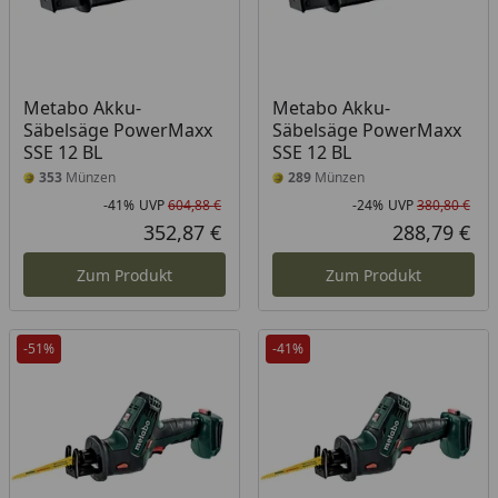
Metabo Akku-
Metabo Akku-
Säbelsäge PowerMaxx
Säbelsäge PowerMaxx
SSE 12 BL
SSE 12 BL
353
Münzen
289
Münzen
-41%
UVP
604,88 €
-24%
UVP
380,80 €
Rabatt in Prozent
Ursprünglicher Preis
Rab
Urs
352,87 €
288,79 €
Aktueller Preis
Akt
Zum Produkt
Zum Produkt
-51%
-41%