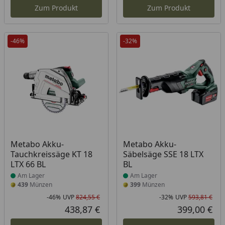
Zum Produkt
Zum Produkt
-46%
-32%
Produkt am Lager
Produkt am Lager
Metabo Akku-
Metabo Akku-
Tauchkreissäge KT 18
Säbelsäge SSE 18 LTX
LTX 66 BL
BL
Am Lager
Am Lager
439
Münzen
399
Münzen
-46%
UVP
824,55 €
-32%
UVP
593,81 €
Rabatt in Prozent
Ursprünglicher Preis
Rab
Urs
438,87 €
399,00 €
Aktueller Preis
Akt