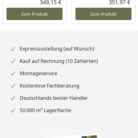
349,15 €
351,97 €
Aktueller Preis
Akt
Zum Produkt
Zum Produkt
Expresszustellung (auf Wunsch)
Kauf auf Rechnung (10 Zahlarten)
Montageservice
Kostenlose Fachberatung
Deutschlands bester Händler
50.000 m² Lagerfläche