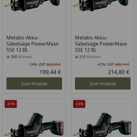
Metabo Akku-
Metabo Akku-
Säbelsäge PowerMaxx
Säbelsäge PowerMaxx
SSE 12 BL
SSE 12 BL
200
Münzen
215
Münzen
-24%
UVP
262,99 €
-41%
UVP
368,19 €
Rabatt in Prozent
Ursprünglicher Preis
Rab
Urs
199,44 €
214,80 €
Aktueller Preis
Akt
Zum Produkt
Zum Produkt
-41%
-24%