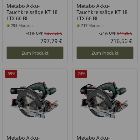
Metabo Akku-
Metabo Akku-
Tauchkreissäge KT 18
Tauchkreissäge KT 18
LTX 66 BL
LTX 66 BL
798
Münzen
717
Münzen
-41%
UVP
1.367,55 €
-24%
UVP
944,86 €
Rabatt in Prozent
Ursprünglicher Preis
Rab
Urs
797,79 €
716,56 €
Aktueller Preis
Akt
Zum Produkt
Zum Produkt
-59%
-24%
Metabo Akku-
Metabo Akku-