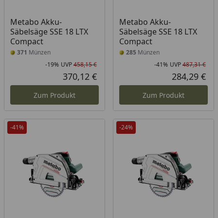
Metabo Akku-
Metabo Akku-
Säbelsäge SSE 18 LTX
Säbelsäge SSE 18 LTX
Compact
Compact
371
Münzen
285
Münzen
-19%
UVP
458,15 €
-41%
UVP
487,31 €
Rabatt in Prozent
Ursprünglicher Preis
Rab
Urs
370,12 €
284,29 €
Aktueller Preis
Akt
Zum Produkt
Zum Produkt
-41%
-24%