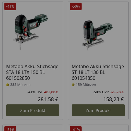
-41%
-50%
Metabo Akku-Stichsäge
Metabo Akku-Stichsäge
STA 18 LTX 150 BL
ST 18 LT 130 BL
601502850
601054850
282
Münzen
159
Münzen
-41%
UVP
482,66 €
-50%
UVP
321,78 €
Rabatt in Prozent
Ursprünglicher Preis
Rab
Urs
281,58 €
158,23 €
Aktueller Preis
Akt
Zum Produkt
Zum Produkt
-51%
-41%