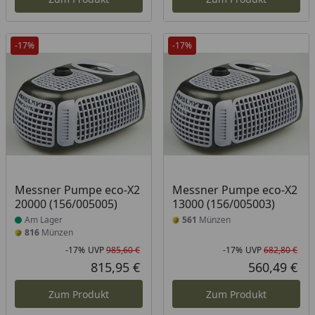
-17%
-17%
Produkt am Lager
Messner Pumpe eco-X2
Messner Pumpe eco-X2
20000 (156/005005)
13000 (156/005003)
Am Lager
561
Münzen
816
Münzen
-17%
UVP
985,60 €
-17%
UVP
682,80 €
Rabatt in Prozent
Ursprünglicher Preis
Rab
Urs
815,95 €
560,49 €
Aktueller Preis
Akt
Zum Produkt
Zum Produkt