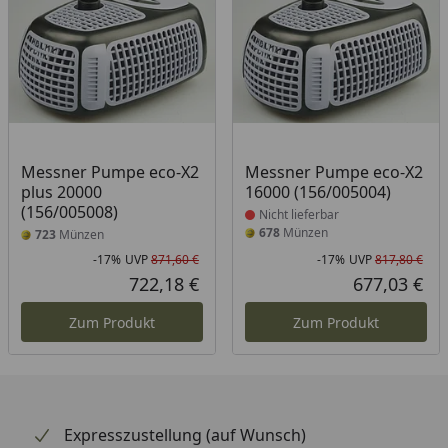
Produkt nicht lieferbar
Messner Pumpe eco-X2
Messner Pumpe eco-X2
plus 20000
16000 (156/005004)
(156/005008)
Nicht lieferbar
678
Münzen
723
Münzen
-17%
UVP
871,60 €
-17%
UVP
817,80 €
Rabatt in Prozent
Ursprünglicher Preis
Rab
Urs
722,18 €
677,03 €
Aktueller Preis
Akt
Zum Produkt
Zum Produkt
Expresszustellung (auf Wunsch)