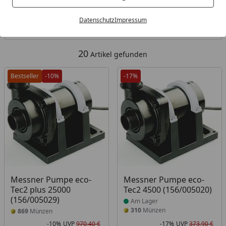
Kategorien
Datenschutz
Impressum
Filter / Sortierung
20
Artikel gefunden
Bestseller
-10%
-17%
Produkt am Lager
Messner Pumpe eco-
Messner Pumpe eco-
Tec2 plus 25000
Tec2 4500 (156/005020)
(156/005029)
Am Lager
310
Münzen
869
Münzen
-10%
UVP
970,40 €
-17%
UVP
373,90 €