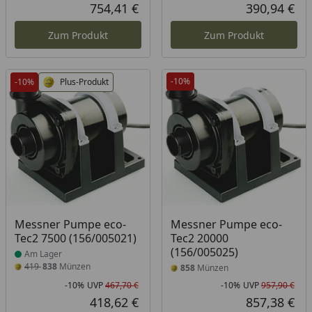
Rabatt in Prozent
Ursprünglicher Preis
Rab
Urs
754,41 €
390,94 €
Aktueller Preis
Akt
Zum Produkt
Zum Produkt
-10%
-10%
Plus-Produkt
Produkt am Lager
Messner Pumpe eco-
Messner Pumpe eco-
Tec2 7500 (156/005021)
Tec2 20000
(156/005025)
Am Lager
419
838
Münzen
858
Münzen
-10%
UVP
467,70 €
-10%
UVP
957,90 €
Rabatt in Prozent
Ursprünglicher Preis
Rab
Urs
418,62 €
857,38 €
Aktueller Preis
Akt