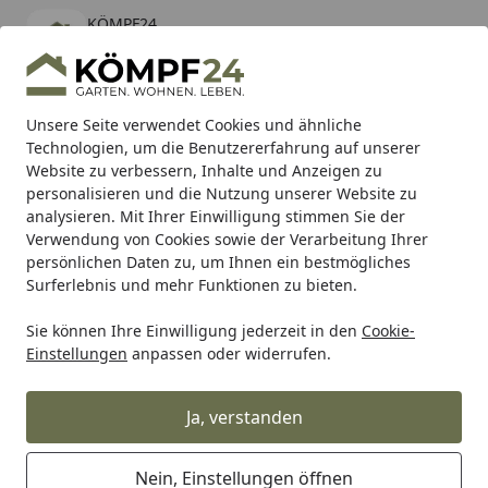
KÖMPF24
Öffnen
Banner schließen
KÖMPF24
kostenlos - Im App Store
Alle Produkte
Mein Konto
Wunschl
Eink
Unsere Seite verwendet Cookies und ähnliche
Technologien, um die Benutzererfahrung auf unserer
Hotline
4,81
/ 5
Suchen
Website zu verbessern, Inhalte und Anzeigen zu
personalisieren und die Nutzung unserer Website zu
analysieren. Mit Ihrer Einwilligung stimmen Sie der
Karibu Pools inkl. gratis Sandfilteranlage & Pool-
Verwendung von Cookies sowie der Verarbeitung Ihrer
Starterset (Gesamtwert bis 468,99€)
persönlichen Daten zu, um Ihnen ein bestmögliches
Surferlebnis und mehr Funktionen zu bieten.
Messner
Teichpumpen
Energiesparpumpen
Sie können Ihre Einwilligung jederzeit in den
Cookie-
Startseite
Einstellungen
anpassen oder widerrufen.
Messner Energiesparpumpen
Ja, verstanden
Ihre Artikelübersicht
Nein, Einstellungen öffnen