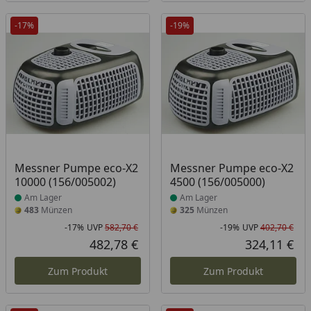
-17%
-19%
Produkt am Lager
Produkt am Lager
Messner Pumpe eco-X2
Messner Pumpe eco-X2
10000 (156/005002)
4500 (156/005000)
Am Lager
Am Lager
483
Münzen
325
Münzen
-17%
UVP
582,70 €
-19%
UVP
402,70 €
Rabatt in Prozent
Ursprünglicher Preis
Rab
Urs
482,78 €
324,11 €
Aktueller Preis
Akt
Zum Produkt
Zum Produkt