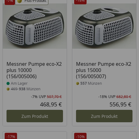
-18%
-7%
Plus-Produkt
Produkt am Lager
Messner Pumpe eco-X2
Messner Pumpe eco-X2
plus 10000
plus 15000
(156/005006)
(156/005007)
Am Lager
557
Münzen
469
938
Münzen
-7%
UVP
507,70 €
-18%
UVP
682,80 €
Rabatt in Prozent
Ursprünglicher Preis
Rab
Urs
468,95 €
556,95 €
Aktueller Preis
Akt
Zum Produkt
Zum Produkt
-17%
-10%