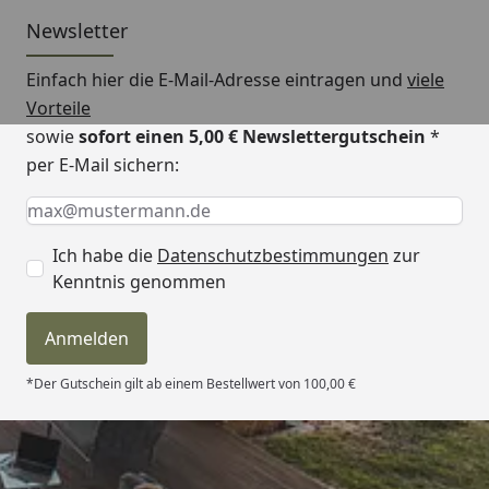
Newsletter
Einfach hier die E-Mail-Adresse eintragen und
viele
Vorteile
sowie
sofort einen 5,00 € Newslettergutschein
*
per E-Mail sichern:
Keine Eingabe erforderlich
Eingabe erforderlich
E-Mail *
Ich habe die
Datenschutzbestimmungen
zur
Kenntnis genommen
Anmelden
*Der Gutschein gilt ab einem Bestellwert von 100,00 €