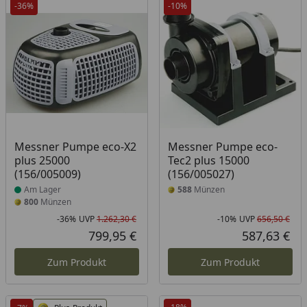
-36%
-10%
Produkt am Lager
Messner Pumpe eco-X2
Messner Pumpe eco-
plus 25000
Tec2 plus 15000
(156/005009)
(156/005027)
Am Lager
588
Münzen
800
Münzen
-36%
UVP
1.262,30 €
-10%
UVP
656,50 €
Rabatt in Prozent
Ursprünglicher Preis
Rab
Urs
799,95 €
587,63 €
Aktueller Preis
Akt
Zum Produkt
Zum Produkt