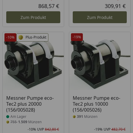
Rabatt in Prozent
Ursprünglicher Preis
Rab
Urs
868,57 €
309,91 €
Aktueller Preis
Akt
Zum Produkt
Zum Produkt
-19%
-10%
Plus-Produkt
Produkt am Lager
Messner Pumpe eco-
Messner Pumpe eco-
Tec2 plus 20000
Tec2 plus 10000
(156/005028)
(156/005026)
Am Lager
391
Münzen
755
1.509
Münzen
-10%
UVP
842,80 €
-19%
UVP
482,70 €