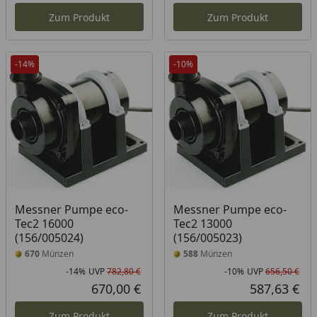
Zum Produkt
Zum Produkt
-14%
-10%
Messner Pumpe eco-
Messner Pumpe eco-
Tec2 16000
Tec2 13000
(156/005024)
(156/005023)
670
Münzen
588
Münzen
-14%
UVP
782,80 €
-10%
UVP
656,50 €
Rabatt in Prozent
Ursprünglicher Preis
Rab
Urs
670,00 €
587,63 €
Aktueller Preis
Akt
Zum Produkt
Zum Produkt