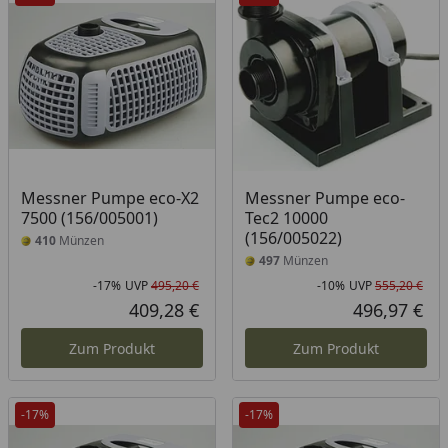
Messner Pumpe eco-X2
Messner Pumpe eco-
7500 (156/005001)
Tec2 10000
(156/005022)
410
Münzen
497
Münzen
-17%
UVP
495,20 €
-10%
UVP
555,20 €
Rabatt in Prozent
Ursprünglicher Preis
Rab
Urs
409,28 €
496,97 €
Aktueller Preis
Akt
Zum Produkt
Zum Produkt
-17%
-17%