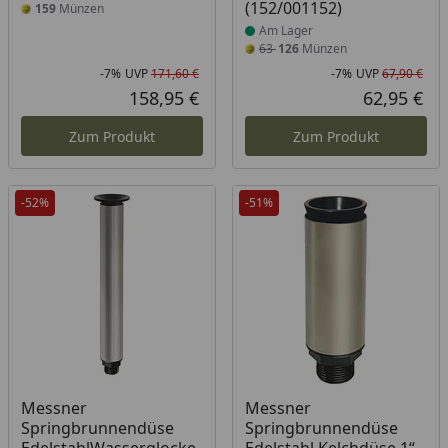
(152/001152)
159
Münzen
Am Lager
63
126
Münzen
-7%
UVP
171,60 €
-7%
UVP
67,90 €
Rabatt in Prozent
Ursprünglicher Preis
Rab
Urs
158,95 €
62,95 €
Aktueller Preis
Akt
Zum Produkt
Zum Produkt
-52%
-51%
Produkt am Lager
Produkt am Lager
Messner
Messner
Springbrunnendüse
Springbrunnendüse