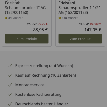
Edelstahl
Edelstahl
Schaumsprudler 1“ AG
Schaumsprudler 1 1/2"
(152/001150)
AG (152/001153)
84
Münzen
148
Münzen
-7%
UVP
90,70 €
-7%
UVP
159,80 €
Rabatt in Prozent
Ursprünglicher Preis
Rab
Urs
83,95 €
147,95 €
Aktueller Preis
Akt
Zum Produkt
Zum Produkt
Expresszustellung (auf Wunsch)
Kauf auf Rechnung (10 Zahlarten)
Montageservice
Kostenlose Fachberatung
Deutschlands bester Händler