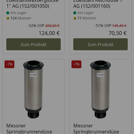
EdelstahlWasserglocke
Edelstahl Kelchdüse 1“
1" AG (152/001050)
AG (152/001160)
Am Lager
Am Lager
124
Münzen
71
Münzen
-52%
UVP
260,60 €
-51%
UVP
145,40 €
Rabatt in Prozent
Ursprünglicher Preis
Rab
Urs
124,00 €
70,50 €
Aktueller Preis
Akt
Zum Produkt
Zum Produkt
-7%
-7%
Messner
Messner
Springbrunnendüse
Springbrunnendüse