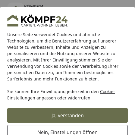
KÖMPF24
Öffnen
Banner schließen
KÖMPF24
kostenlos - Im App Store
Alle Produkte
Mein Konto
Wunschl
Eink
Unsere Seite verwendet Cookies und ähnliche
Technologien, um die Benutzererfahrung auf unserer
Hotline
4,81
/ 5
Suchen
Website zu verbessern, Inhalte und Anzeigen zu
personalisieren und die Nutzung unserer Website zu
analysieren. Mit Ihrer Einwilligung stimmen Sie der
Karibu Pools inkl. gratis Sandfilteranlage & Pool-
Verwendung von Cookies sowie der Verarbeitung Ihrer
Starterset (Gesamtwert bis 468,99€)
persönlichen Daten zu, um Ihnen ein bestmögliches
Surferlebnis und mehr Funktionen zu bieten.
Messner
Schaumsprudler
Sie können Ihre Einwilligung jederzeit in den
Cookie-
Startseite
Einstellungen
anpassen oder widerrufen.
Messner Schaumsprudler
Ja, verstanden
Ihre Artikelübersicht
Nein, Einstellungen öffnen