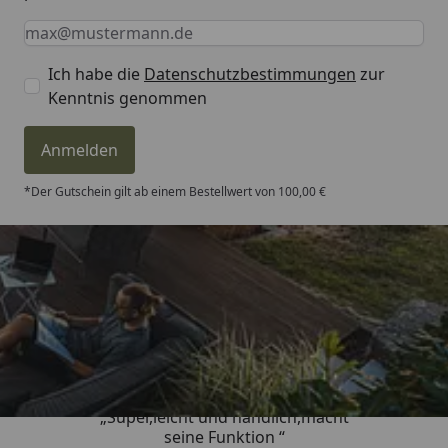
Keine Eingabe erforderlich
Eingabe erforderlich
E-Mail *
Ich habe die
Datenschutzbestimmungen
zur
Kenntnis genommen
Anmelden
*Der Gutschein gilt ab einem Bestellwert von 100,00 €
Trusted Shops
4,81
/ 5
„Super,leicht und handlich,macht
seine Funktion “