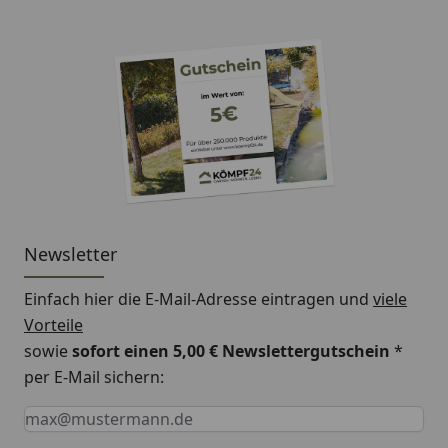
Newsletter
Einfach hier die E-Mail-Adresse eintragen und
viele
Vorteile
sowie
sofort einen 5,00 € Newslettergutschein
*
per E-Mail sichern:
Keine Eingabe erforderlich
Eingabe erforderlich
E-Mail *