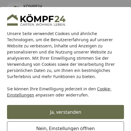
KÖMPF24
Öffnen
Banner schließen
KÖMPF24
kostenlos - Im App Store
Alle Produkte
Mein Konto
Wunschl
Eink
Unsere Seite verwendet Cookies und ähnliche
Technologien, um die Benutzererfahrung auf unserer
Hotline
4,81
/ 5
Suchen
Website zu verbessern, Inhalte und Anzeigen zu
personalisieren und die Nutzung unserer Website zu
analysieren. Mit Ihrer Einwilligung stimmen Sie der
Karibu Pools inkl. gratis Sandfilteranlage & Pool-
Verwendung von Cookies sowie der Verarbeitung Ihrer
Starterset (Gesamtwert bis 468,99€)
persönlichen Daten zu, um Ihnen ein bestmögliches
Surferlebnis und mehr Funktionen zu bieten.
Makita
Akku Werkzeuge
Werkzeuge LXT 18V
Trennschl
Sie können Ihre Einwilligung jederzeit in den
Cookie-
Startseite
Einstellungen
anpassen oder widerrufen.
Makita Akku-Trennschleifer LXT
18V
Ja, verstanden
Ihre Artikelübersicht
Nein, Einstellungen öffnen