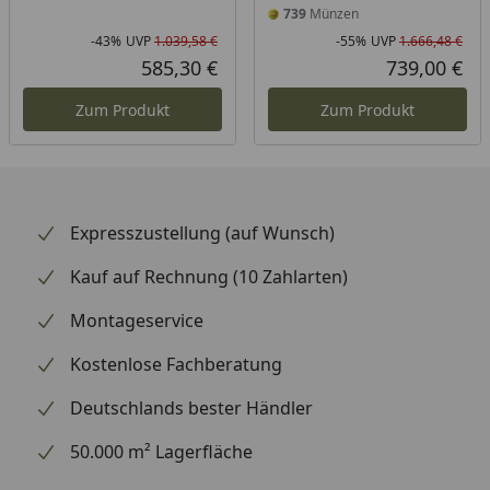
739
Münzen
-43%
UVP
1.039,58 €
-55%
UVP
1.666,48 €
Rabatt in Prozent
Ursprünglicher Preis
Rab
Urs
585,30 €
739,00 €
Aktueller Preis
Akt
Zum Produkt
Zum Produkt
Expresszustellung (auf Wunsch)
Kauf auf Rechnung (10 Zahlarten)
Montageservice
Kostenlose Fachberatung
Deutschlands bester Händler
50.000 m² Lagerfläche