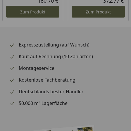
180,70 €
372,77 €
Aktueller Preis
Akt
Zum Produkt
Zum Produkt
Expresszustellung (auf Wunsch)
Kauf auf Rechnung (10 Zahlarten)
Montageservice
Kostenlose Fachberatung
Deutschlands bester Händler
50.000 m² Lagerfläche