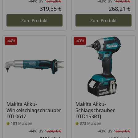
-44%
UVP
571,20 €
-43%
UVP
474,10 €
Rabatt in Prozent
Ursprünglicher Preis
Rab
Urs
319,35 €
268,21 €
Aktueller Preis
Akt
Zum Produkt
Zum Produkt
-44%
-43%
Makita Akku-
Makita Akku-
Winkelschlagschrauber
Schlagschrauber
DTL061Z
DTD153RTJ
181
Münzen
373
Münzen
-44%
UVP
324,16 €
-43%
UVP
661,16 €
Rabatt in Prozent
Ursprünglicher Preis
Rab
Urs