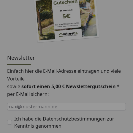
Newsletter
Einfach hier die E-Mail-Adresse eintragen und
viele
Vorteile
sowie
sofort einen 5,00 € Newslettergutschein
*
per E-Mail sichern:
Keine Eingabe erforderlich
Eingabe erforderlich
E-Mail *
Ich habe die
Datenschutzbestimmungen
zur
Kenntnis genommen