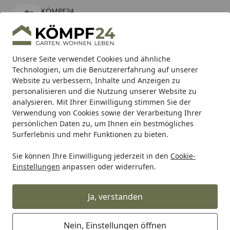
KÖMPF24
Öffnen
Banner schließen
KÖMPF24
kostenlos - Im App Store
Alle Produkte
Mein Konto
Wunschl
Eink
Unsere Seite verwendet Cookies und ähnliche
Technologien, um die Benutzererfahrung auf unserer
Hotline
4,81
/ 5
Suchen
Website zu verbessern, Inhalte und Anzeigen zu
personalisieren und die Nutzung unserer Website zu
analysieren. Mit Ihrer Einwilligung stimmen Sie der
Karibu Pools inkl. gratis Sandfilteranlage & Pool-
Verwendung von Cookies sowie der Verarbeitung Ihrer
Starterset (Gesamtwert bis 468,99€)
persönlichen Daten zu, um Ihnen ein bestmögliches
Surferlebnis und mehr Funktionen zu bieten.
Makita
Akku Werkzeuge
Werkzeuge LXT 18V
Schlagsc
Sie können Ihre Einwilligung jederzeit in den
Cookie-
Startseite
Einstellungen
anpassen oder widerrufen.
Makita Akku-Schlagschrauber
Innensechskant LXT 18V
Ja, verstanden
Ihre Artikelübersicht
Nein, Einstellungen öffnen