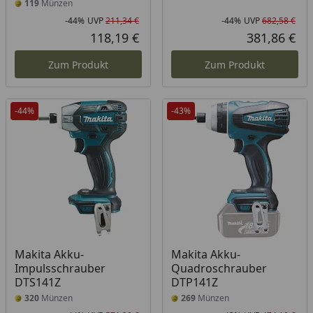
119
Münzen
-44%
UVP
211,34 €
-44%
UVP
682,58 €
Rabatt in Prozent
Ursprünglicher Preis
Rab
Urs
118,19 €
381,86 €
Aktueller Preis
Akt
Zum Produkt
Zum Produkt
-44%
-43%
Makita Akku-
Makita Akku-
Impulsschrauber
Quadroschrauber
DTS141Z
DTP141Z
320
Münzen
269
Münzen