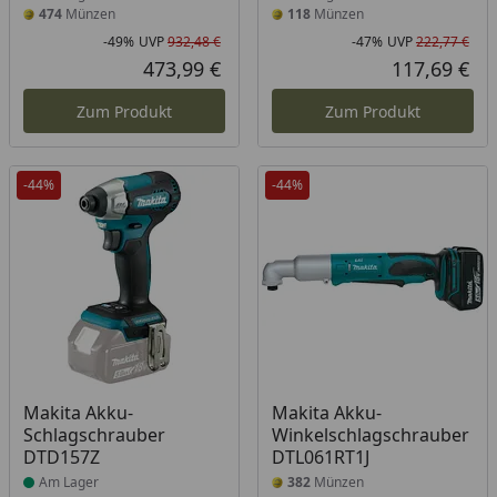
474
Münzen
118
Münzen
-49%
UVP
932,48 €
-47%
UVP
222,77 €
Rabatt in Prozent
Ursprünglicher Preis
Rab
Urs
473,99 €
117,69 €
Aktueller Preis
Akt
Zum Produkt
Zum Produkt
-44%
-44%
Produkt am Lager
Makita Akku-
Makita Akku-
Schlagschrauber
Winkelschlagschrauber
DTD157Z
DTL061RT1J
Am Lager
382
Münzen