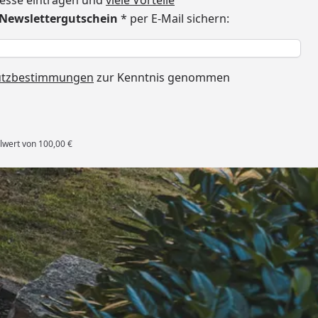
dresse eintragen und
viele Vorteile
€ Newslettergutschein
* per E-Mail sichern:
h
utzbestimmungen
zur Kenntnis genommen
lwert von 100,00 €