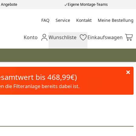
e Angebote
Eigene Montage-Teams
FAQ
Service
Kontakt
Meine Bestellung
Meine Bestellung
Konto
Wunschliste
Einkaufswagen
Mein Konto
Wunschliste
Einkaufswagen
Gesamtwert bis 468,99€)
die Filteranlage bereits dabei ist.