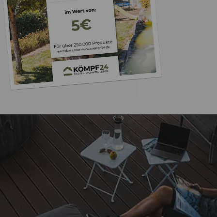
Trusted Shops
„Schnelle Lieferung 
Qualität 
4,81
/ 5
08.08.202
25.982 Bewertungen