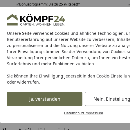
Bonusprogramm: Bis zu 25 % Rabatt*
Hotline
07051 / 9 22 22
4,81
/ 5
Mo-Fr. 8-16 Uhr
25.982 Bewertungen
Unsere Seite verwendet Cookies und ähnliche Technologien, u
Alle Produkte
Highlights
Tipps & Tricks
Alle Produkte
Benutzererfahrung auf unserer Website zu verbessern, Inhalt
zu personalisieren und die Nutzung unserer Website zu analys
Ihrer Einwilligung stimmen Sie der Verwendung von Cookies s
Lightpro
Strahler
Wandleuchten
Sockelleuchte
Verarbeitung Ihrer persönlichen Daten zu, um Ihnen ein best
Surferlebnis und mehr Funktionen zu bieten.
Karibu Pools inkl. gra
Sie können Ihre Einwilligung jederzeit in den
Cookie-Einstellu
oder widerrufen.
Dein Traumpool im Sorglos-Paket: F
Ja, verstanden
Nein, Einstellun
Lightpro
Wandleuchten
Kuma
Startseite
Lightpro Kuma
Datenschutz
Impressum