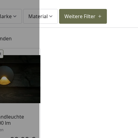
arke
Material
Weitere Filter
unden
t
andleuchte
00 lm
en