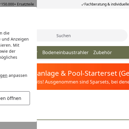
150.000+ Ersatzteile
Fachberatung & individuell
m die
Suche
e und Anzeigen
ieren. Mit
owie der
n
Einbaustrahler
Bodeneinbaustrahler
Zubehör
mögliches
tis Sandfilteranlage & Pool-Starterset (
ngen
anpassen
ilter&Pflege gratis! Ausgenommen sind Sparsets, bei denen 
gen öffnen