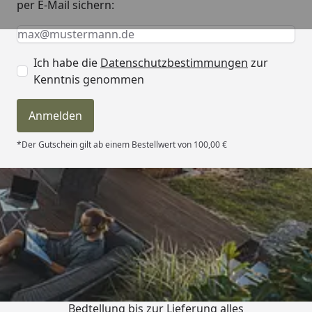
per E-Mail sichern:
Keine Eingabe erforderlich
Eingabe erforderlich
E-Mail *
Ich habe die
Datenschutzbestimmungen
zur
Kenntnis genommen
Anmelden
*Der Gutschein gilt ab einem Bestellwert von 100,00 €
Trusted Shops
4,81
/ 5
„Von der Beschreigung über die
Bedtellung bis zur Lieferung alles