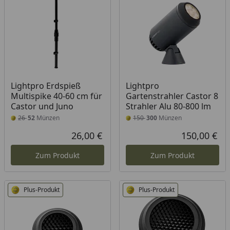
Lightpro Erdspieß
Lightpro
Multispike 40-60 cm für
Gartenstrahler Castor 8
Castor und Juno
Strahler Alu 80-800 lm
26
52
Münzen
150
300
Münzen
26,00 €
150,00 €
Aktueller Preis
Akt
Zum Produkt
Zum Produkt
Plus-Produkt
Plus-Produkt