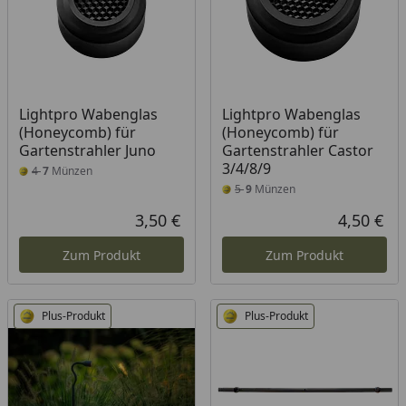
Lightpro Wabenglas
Lightpro Wabenglas
(Honeycomb) für
(Honeycomb) für
Gartenstrahler Juno
Gartenstrahler Castor
3/4/8/9
4
7
Münzen
5
9
Münzen
3,50 €
4,50 €
Aktueller Preis
Akt
Zum Produkt
Zum Produkt
Plus-Produkt
Plus-Produkt