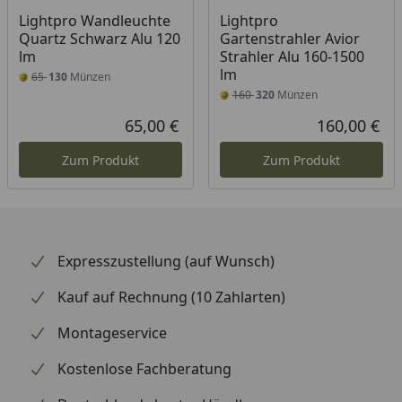
Lightpro Wandleuchte
Lightpro
Quartz Schwarz Alu 120
Gartenstrahler Avior
lm
Strahler Alu 160-1500
lm
65
130
Münzen
160
320
Münzen
65,00 €
160,00 €
Aktueller Preis
Akt
Zum Produkt
Zum Produkt
Expresszustellung (auf Wunsch)
Kauf auf Rechnung (10 Zahlarten)
Montageservice
Kostenlose Fachberatung