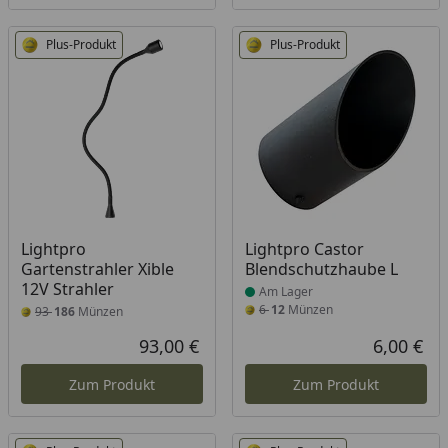
Plus-Produkt
Plus-Produkt
Produkt am Lager
Lightpro
Lightpro Castor
Gartenstrahler Xible
Blendschutzhaube L
12V Strahler
Am Lager
6
12
Münzen
93
186
Münzen
93,00 €
6,00 €
Aktueller Preis
Akt
Zum Produkt
Zum Produkt