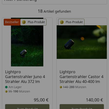
18
Artikel gefunden
Bestseller
Plus-Produkt
Plus-Produkt
Produkt am Lager
Lightpro
Lightpro
Gartenstrahler Juno 4
Gartenstrahler Castor 4
Strahler Alu 372 lm
Strahler Alu 40-400 lm
Am Lager
140
280
Münzen
95
190
Münzen
95,00 €
140,00 €
Aktueller Preis
Akt