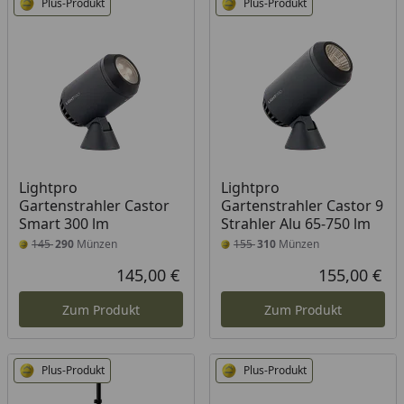
Plus-Produkt
Plus-Produkt
Lightpro
Lightpro
Gartenstrahler Castor
Gartenstrahler Castor 9
Smart 300 lm
Strahler Alu 65-750 lm
145
290
Münzen
155
310
Münzen
145,00 €
155,00 €
Aktueller Preis
Akt
Zum Produkt
Zum Produkt
Plus-Produkt
Plus-Produkt