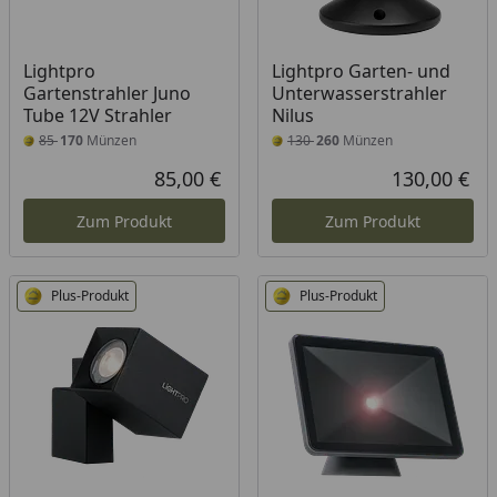
Lightpro
Lightpro Garten- und
Gartenstrahler Juno
Unterwasserstrahler
Tube 12V Strahler
Nilus
85
170
Münzen
130
260
Münzen
85,00 €
130,00 €
Aktueller Preis
Akt
Zum Produkt
Zum Produkt
Plus-Produkt
Plus-Produkt