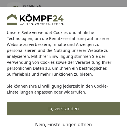
KÖMPF24
Öffnen
Banner schließen
KÖMPF24
kostenlos - Im App Store
Alle Produkte
Mein Konto
Wunschl
Eink
Unsere Seite verwendet Cookies und ähnliche
Technologien, um die Benutzererfahrung auf unserer
Hotline
4,81
/ 5
Suchen
Website zu verbessern, Inhalte und Anzeigen zu
personalisieren und die Nutzung unserer Website zu
analysieren. Mit Ihrer Einwilligung stimmen Sie der
Karibu Pools inkl. gratis Sandfilteranlage & Pool-
Verwendung von Cookies sowie der Verarbeitung Ihrer
Starterset (Gesamtwert bis 468,99€)
persönlichen Daten zu, um Ihnen ein bestmögliches
Surferlebnis und mehr Funktionen zu bieten.
Lightpro
Strahler
Sie können Ihre Einwilligung jederzeit in den
Cookie-
Startseite
Einstellungen
anpassen oder widerrufen.
Lightpro Strahler
Ja, verstanden
Wählen Sie Ihre Wunschkategorie
Nein, Einstellungen öffnen