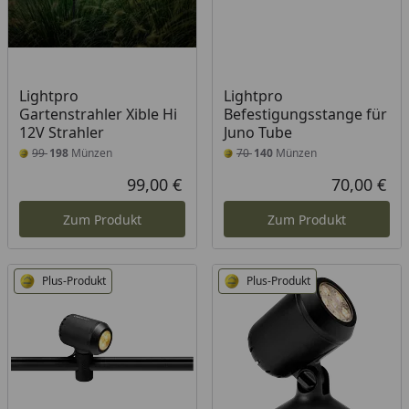
Lightpro
Lightpro
Gartenstrahler Xible Hi
Befestigungsstange für
12V Strahler
Juno Tube
99
198
Münzen
70
140
Münzen
99,00 €
70,00 €
Aktueller Preis
Akt
Zum Produkt
Zum Produkt
Plus-Produkt
Plus-Produkt