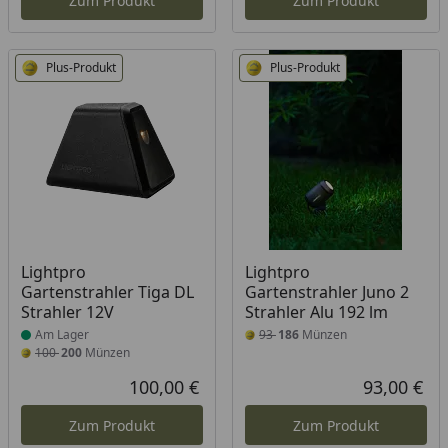
Zum Produkt
Zum Produkt
Plus-Produkt
Plus-Produkt
Produkt am Lager
Lightpro
Lightpro
Gartenstrahler Tiga DL
Gartenstrahler Juno 2
Strahler 12V
Strahler Alu 192 lm
Am Lager
93
186
Münzen
100
200
Münzen
100,00 €
93,00 €
Aktueller Preis
Akt
Zum Produkt
Zum Produkt