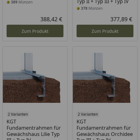
Typ II + Typ III + Typ IV
389
Münzen
378
Münzen
388,42 €
377,89 €
Aktueller Preis
Akt
Zum Produkt
Zum Produkt
2 Varianten
2 Varianten
KGT
KGT
Fundamentrahmen für
Fundamentrahmen für
Gewächshaus Lilie Typ
Gewächshaus Orchidee