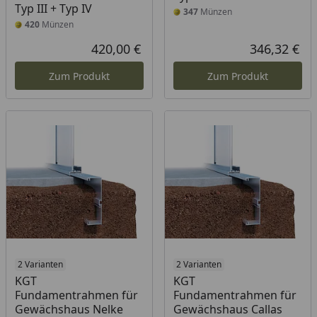
Typ III + Typ IV
347
Münzen
420
Münzen
420,00 €
346,32 €
Aktueller Preis
Akt
Zum Produkt
Zum Produkt
2 Varianten
2 Varianten
KGT
KGT
Fundamentrahmen für
Fundamentrahmen für
Gewächshaus Nelke
Gewächshaus Callas