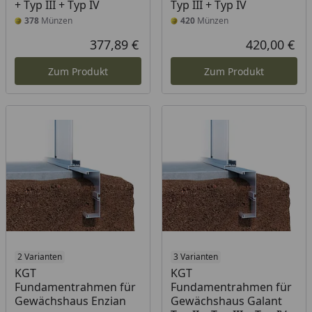
+ Typ III + Typ IV
Typ III + Typ IV
378
Münzen
420
Münzen
377,89 €
420,00 €
Aktueller Preis
Akt
Zum Produkt
Zum Produkt
2 Varianten
3 Varianten
KGT
KGT
Fundamentrahmen für
Fundamentrahmen für
Gewächshaus Enzian
Gewächshaus Galant