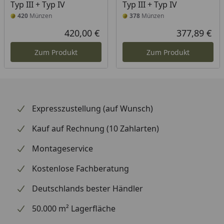
Typ III + Typ IV
Typ III + Typ IV
420
Münzen
378
Münzen
420,00 €
377,89 €
Aktueller Preis
Akt
Zum Produkt
Zum Produkt
Expresszustellung (auf Wunsch)
Kauf auf Rechnung (10 Zahlarten)
Montageservice
Kostenlose Fachberatung
Deutschlands bester Händler
50.000 m² Lagerfläche