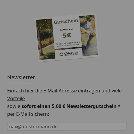
Newsletter
Einfach hier die E-Mail-Adresse eintragen und
viele
Vorteile
sowie
sofort einen 5,00 € Newslettergutschein
*
per E-Mail sichern:
Keine Eingabe erforderlich
Eingabe erforderlich
E-Mail *