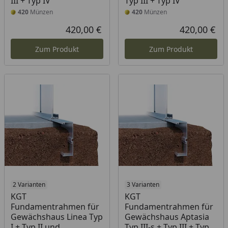
III + Typ IV
Typ III + Typ IV
420
Münzen
420
Münzen
420,00 €
420,00 €
Aktueller Preis
Akt
Zum Produkt
Zum Produkt
2 Varianten
3 Varianten
KGT
KGT
Fundamentrahmen für
Fundamentrahmen für
Gewächshaus Linea Typ
Gewächshaus Aptasia
I + Typ II und
Typ III-s + Typ III + Typ