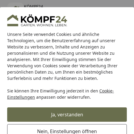
KÖMPF24
Öffnen
Banner schließen
KÖMPF24
kostenlos - Im App Store
Alle Produkte
Mein Konto
Wunschl
Eink
Unsere Seite verwendet Cookies und ähnliche
Technologien, um die Benutzererfahrung auf unserer
Hotline
4,81
/ 5
Suchen
Website zu verbessern, Inhalte und Anzeigen zu
personalisieren und die Nutzung unserer Website zu
analysieren. Mit Ihrer Einwilligung stimmen Sie der
Karibu Pools inkl. gratis Sandfilteranlage & Pool-
Verwendung von Cookies sowie der Verarbeitung Ihrer
Starterset (Gesamtwert bis 468,99€)
persönlichen Daten zu, um Ihnen ein bestmögliches
Surferlebnis und mehr Funktionen zu bieten.
Kreative Garten Technik
Gewächshäuser
Zubehör für G
Sie können Ihre Einwilligung jederzeit in den
Cookie-
Startseite
Einstellungen
anpassen oder widerrufen.
KGT Fundamente für
Gewächshäuser
Ja, verstanden
Ihre Artikelübersicht
Nein, Einstellungen öffnen