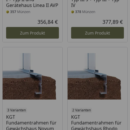
Gerätehaus Linea II AVP
IV
357
Münzen
378
Münzen
356,84 €
377,89 €
Aktueller Preis
Akt
Zum Produkt
Zum Produkt
3 Varianten
2 Varianten
KGT
KGT
Fundamentrahmen für
Fundamentrahmen für
Gewächshaus Novum
Gewächshaus Rhodo