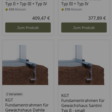
Typ II + Typ III + Typ IV
Typ III + Typ IV
410
Münzen
378
Münzen
409,47 €
377,89 €
Aktueller Preis
Akt
Zum Produkt
Zum Produkt
2 Varianten
KGT
KGT
Fundamentrahmen für
Fundamentrahmen für
Gewächshaus Santini
Gewächshaus Dahlie
Typ II - small