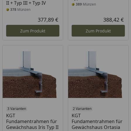
II + Typ III + Typ IV
389
Münzen
378
Münzen
377,89 €
388,42 €
Aktueller Preis
Akt
Zum Produkt
Zum Produkt
3 Varianten
2 Varianten
KGT
KGT
Fundamentrahmen für
Fundamentrahmen für
Gewächshaus Iris Typ II
Gewächshaus Ortasia