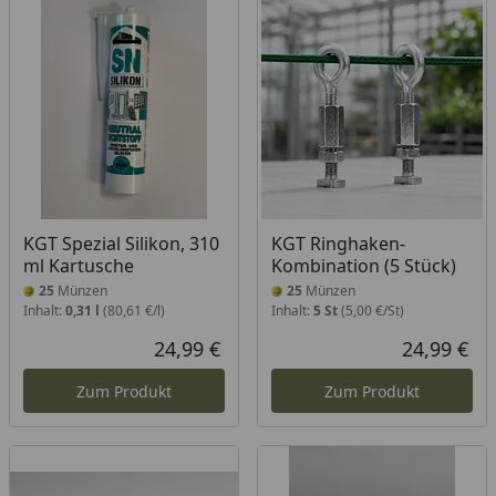
KGT Spezial Silikon, 310
KGT Ringhaken-
ml Kartusche
Kombination (5 Stück)
25
Münzen
25
Münzen
Inhalt:
0,31 l
(80,61 €/l)
Inhalt:
5 St
(5,00 €/St)
24,99 €
24,99 €
Aktueller Preis
Akt
Zum Produkt
Zum Produkt