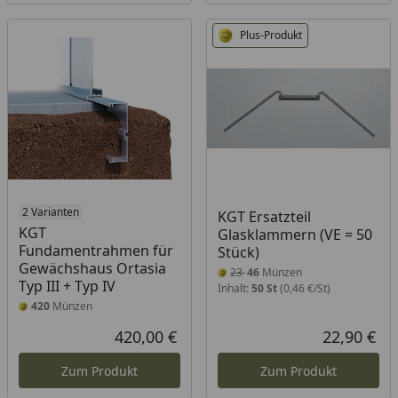
Plus-Produkt
2 Varianten
KGT Ersatzteil
KGT
Glasklammern (VE = 50
Fundamentrahmen für
Stück)
Gewächshaus Ortasia
23
46
Münzen
Typ III + Typ IV
Inhalt:
50 St
(0,46 €/St)
420
Münzen
420,00 €
22,90 €
Aktueller Preis
Akt
Zum Produkt
Zum Produkt