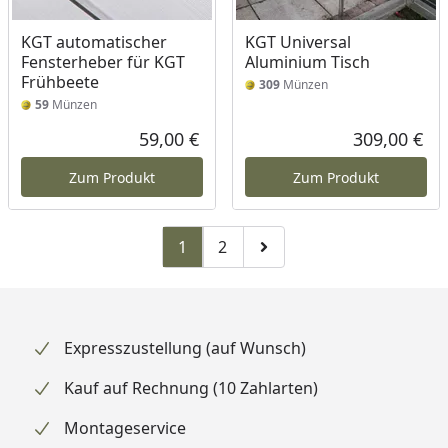
KGT automatischer
KGT Universal
Fensterheber für KGT
Aluminium Tisch
Frühbeete
309
Münzen
59
Münzen
59,00 €
309,00 €
Aktueller Preis
Akt
Zum Produkt
Zum Produkt
1
2
Zu Seite 2
Zur nächsten Seite
Expresszustellung (auf Wunsch)
Kauf auf Rechnung (10 Zahlarten)
Montageservice