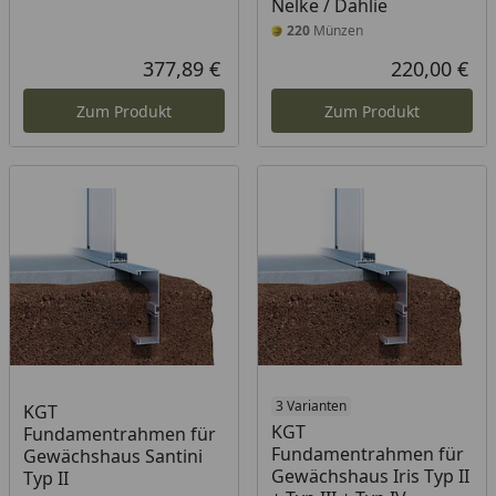
Nelke / Dahlie
220
Münzen
377,89 €
220,00 €
Aktueller Preis
Akt
Zum Produkt
Zum Produkt
3 Varianten
KGT
KGT
Fundamentrahmen für
Fundamentrahmen für
Gewächshaus Santini
Gewächshaus Iris Typ II
Typ II