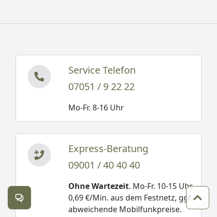
Service Telefon
07051 / 9 22 22
Mo-Fr. 8-16 Uhr
Express-Beratung
09001 / 40 40 40
Ohne Wartezeit
. Mo-Fr. 10-15 Uhr.
0,69 €/Min. aus dem Festnetz, ggf.
Kontakt öffnen
Zum 
abweichende Mobilfunkpreise.