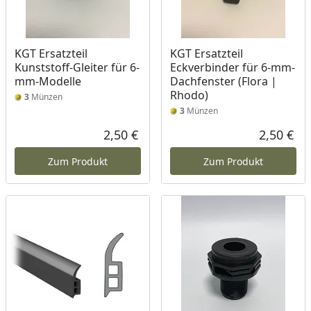
KGT Ersatzteil
KGT Ersatzteil
Kunststoff-Gleiter für 6-
Eckverbinder für 6-mm-
mm-Modelle
Dachfenster (Flora |
Rhodo)
3
Münzen
3
Münzen
2,50 €
2,50 €
Aktueller Preis
Akt
Zum Produkt
Zum Produkt