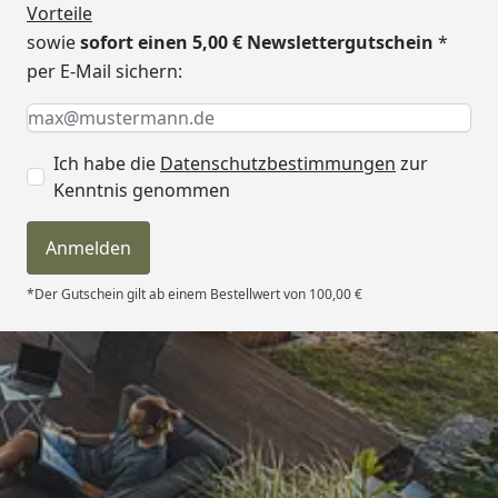
Vorteile
sowie
sofort einen 5,00 € Newslettergutschein
*
per E-Mail sichern:
Keine Eingabe erforderlich
Eingabe erforderlich
E-Mail *
Ich habe die
Datenschutzbestimmungen
zur
Kenntnis genommen
Anmelden
*Der Gutschein gilt ab einem Bestellwert von 100,00 €
Trusted Shops
4,81
/ 5