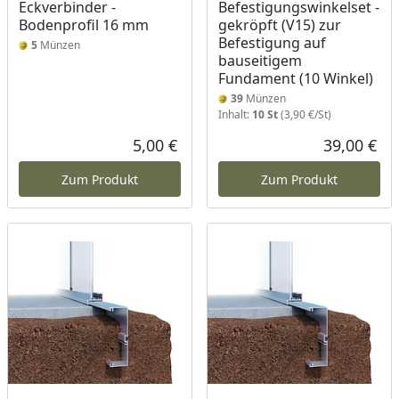
Eckverbinder -
Befestigungswinkelset -
Bodenprofil 16 mm
gekröpft (V15) zur
Befestigung auf
5
Münzen
bauseitigem
Fundament (10 Winkel)
39
Münzen
Inhalt:
10 St
(3,90 €/St)
5,00 €
39,00 €
Aktueller Preis
Akt
Zum Produkt
Zum Produkt