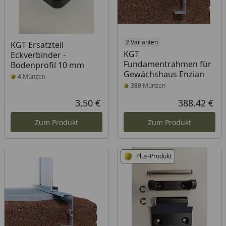
2 Varianten
KGT Ersatzteil
KGT
Eckverbinder -
Fundamentrahmen für
Bodenprofil 10 mm
Gewächshaus Enzian
4
Münzen
389
Münzen
3,50 €
388,42 €
Aktueller Preis
Akt
Zum Produkt
Zum Produkt
Plus-Produkt