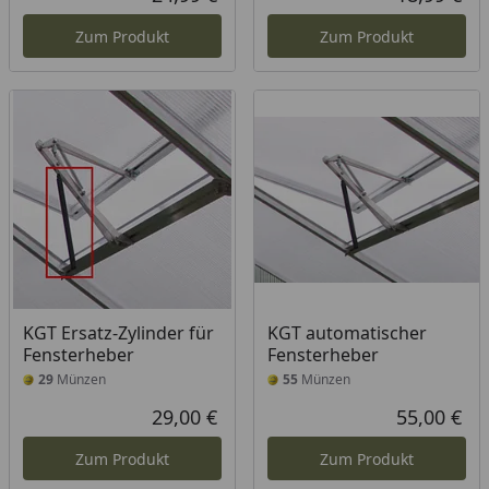
Aktueller Preis
Akt
Zum Produkt
Zum Produkt
KGT Ersatz-Zylinder für
KGT automatischer
Fensterheber
Fensterheber
29
Münzen
55
Münzen
29,00 €
55,00 €
Aktueller Preis
Akt
Zum Produkt
Zum Produkt