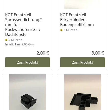
KGT Ersatzteil
KGT Ersatzteil
Sprossendichtung 2
Eckverbinder -
mm für
Bodenprofil 6 mm
Rückwandfenster /
3
Münzen
Dachfenster
2
Münzen
Inhalt:
1 m
(2,00 €/m)
2,00 €
3,00 €
Aktueller Preis
Akt
Zum Produkt
Zum Produkt