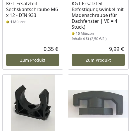
KGT Ersatzteil
KGT Ersatzteil
Sechskantschraube M6
Befestigungswinkel mit
x 12 - DIN 933
Madenschraube (für
Dachfenster | VE = 4
1
Münzen
Stück)
10
Münzen
Inhalt:
4 St
(2,50 €/St)
0,35 €
9,99 €
Aktueller Preis
Akt
Zum Produkt
Zum Produkt