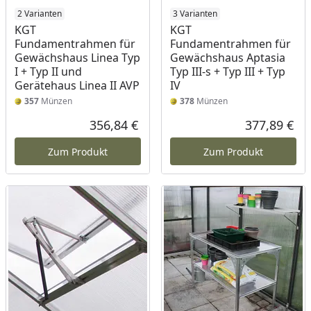
2 Varianten
3 Varianten
KGT
KGT
Fundamentrahmen für
Fundamentrahmen für
Gewächshaus Linea Typ
Gewächshaus Aptasia
I + Typ II und
Typ III-s + Typ III + Typ
Gerätehaus Linea II AVP
IV
357
Münzen
378
Münzen
356,84 €
377,89 €
Aktueller Preis
Akt
Zum Produkt
Zum Produkt