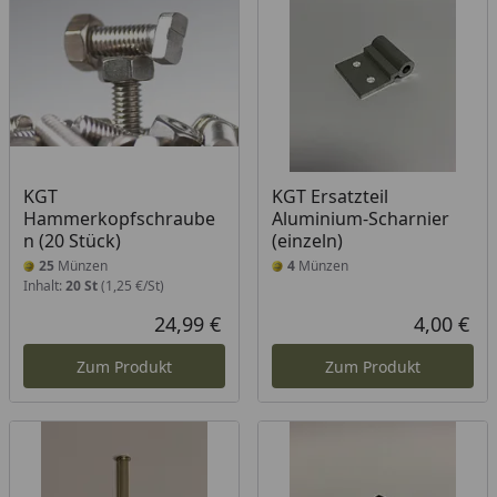
KGT
KGT Ersatzteil
Hammerkopfschraube
Aluminium-Scharnier
n (20 Stück)
(einzeln)
25
Münzen
4
Münzen
Inhalt:
20 St
(1,25 €/St)
24,99 €
4,00 €
Aktueller Preis
Akt
Zum Produkt
Zum Produkt