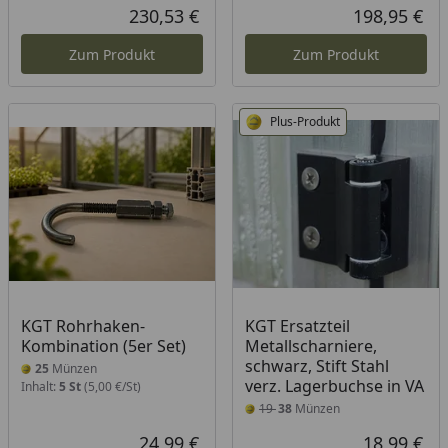
230,53 €
198,95 €
Aktueller Preis
Akt
Zum Produkt
Zum Produkt
Plus-Produkt
KGT Rohrhaken-
KGT Ersatzteil
Kombination (5er Set)
Metallscharniere,
schwarz, Stift Stahl
25
Münzen
verz. Lagerbuchse in VA
Inhalt:
5 St
(5,00 €/St)
19
38
Münzen
24,99 €
18,99 €