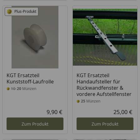
Plus-Produkt
KGT Ersatzteil
KGT Ersatzteil
Kunststoff-Laufrolle
Handaufsteller für
Rückwandfenster &
10
20
Münzen
vordere Aufstellfenster
25
Münzen
9,90 €
25,00 €
Aktueller Preis
Akt
Zum Produkt
Zum Produkt