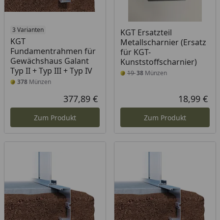
3 Varianten
KGT Ersatzteil
KGT
Metallscharnier (Ersatz
Fundamentrahmen für
für KGT-
Gewächshaus Galant
Kunststoffscharnier)
Typ II + Typ III + Typ IV
19
38
Münzen
378
Münzen
377,89 €
18,99 €
Aktueller Preis
Akt
Zum Produkt
Zum Produkt