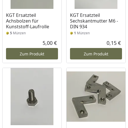
KGT Ersatzteil
KGT Ersatzteil
Achsbolzen für
Sechskantmutter M6 -
Kunststoff-Laufrolle
DIN 934
5
Münzen
1
Münzen
5,00 €
0,15 €
Aktueller Preis
Akt
Zum Produkt
Zum Produkt