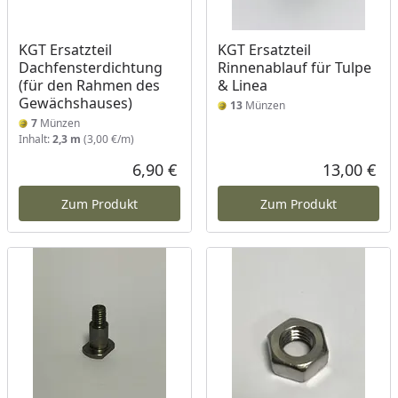
KGT Ersatzteil
KGT Ersatzteil
Dachfensterdichtung
Rinnenablauf für Tulpe
(für den Rahmen des
& Linea
Gewächshauses)
13
Münzen
7
Münzen
Inhalt:
2,3 m
(3,00 €/m)
6,90 €
13,00 €
Aktueller Preis
Akt
Zum Produkt
Zum Produkt