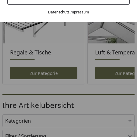
Datenschutz
Impressum
Regale & Tische
Luft & Temperat
Zur Kategorie
Zur Katego
Ihre Artikelübersicht
Kategorien
Filter / Sortierung