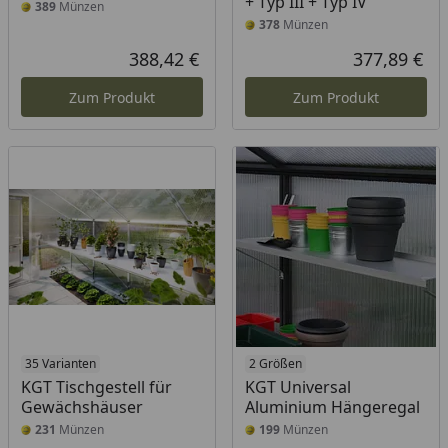
+ Typ III + Typ IV
389
Münzen
378
Münzen
388,42 €
377,89 €
Aktueller Preis
Akt
Zum Produkt
Zum Produkt
35 Varianten
2 Größen
KGT Tischgestell für
KGT Universal
Gewächshäuser
Aluminium Hängeregal
231
Münzen
199
Münzen