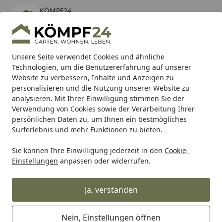
KÖMPF24
Öffnen
Banner schließen
KÖMPF24
kostenlos - Im App Store
Alle Produkte
Mein Konto
Wunschl
Eink
Unsere Seite verwendet Cookies und ähnliche
Technologien, um die Benutzererfahrung auf unserer
Hotline
4,81
/ 5
Suchen
Website zu verbessern, Inhalte und Anzeigen zu
personalisieren und die Nutzung unserer Website zu
analysieren. Mit Ihrer Einwilligung stimmen Sie der
Karibu Pools inkl. gratis Sandfilteranlage & Pool-
Verwendung von Cookies sowie der Verarbeitung Ihrer
Starterset (Gesamtwert bis 468,99€)
persönlichen Daten zu, um Ihnen ein bestmögliches
Surferlebnis und mehr Funktionen zu bieten.
Kreative Garten Technik
Gewächshäuser
Zubehör für G
Sie können Ihre Einwilligung jederzeit in den
Cookie-
Startseite
Einstellungen
anpassen oder widerrufen.
Zubehör für KGT Gewächshäuser
Ja, verstanden
Wählen Sie Ihre Wunschkategorie
Nein, Einstellungen öffnen