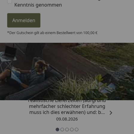
Kenntnis genommen
Anmelden
*Der Gutschein gilt ab einem Bestellwert von 100,00 €
Trusted Shops
4,81
/ 5
„Sehr gute Qualitäts-Markenware,
realistische Lieferzeiten (aufgrund
mehrfacher schlechter Erfahrung
muss ich dies erwähnen) und: bei
Kritik kommt die Antwort
09.08.2026
offensichtlich von einem
Menschen mit Verstand und nicht