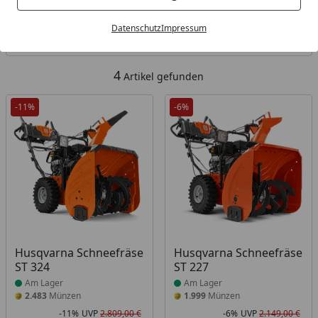
Kategorien
Datenschutz
Impressum
Filter / Sortierung
4
Artikel gefunden
-11%
-6%
Produkt am Lager
Produkt am Lager
Husqvarna Schneefräse
Husqvarna Schneefräse
ST 324
ST 227
Am Lager
Am Lager
2.483
Münzen
1.999
Münzen
-11%
UVP
2.809,00 €
-6%
UVP
2.149,00 €