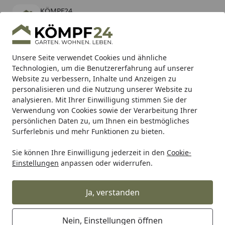
KÖMPF24
Öffnen
Banner schließen
KÖMPF24
kostenlos - Im App Store
Alle Produkte
Mein Konto
Wunschl
Eink
Unsere Seite verwendet Cookies und ähnliche
Technologien, um die Benutzererfahrung auf unserer
Hotline
4,81
/ 5
Suchen
Website zu verbessern, Inhalte und Anzeigen zu
personalisieren und die Nutzung unserer Website zu
analysieren. Mit Ihrer Einwilligung stimmen Sie der
Karibu Pools inkl. gratis Sandfilteranlage & Pool-
Verwendung von Cookies sowie der Verarbeitung Ihrer
Starterset (Gesamtwert bis 468,99€)
persönlichen Daten zu, um Ihnen ein bestmögliches
Surferlebnis und mehr Funktionen zu bieten.
Husqvarna
Winter
Schneefräsen
Sie können Ihre Einwilligung jederzeit in den
Cookie-
Startseite
Einstellungen
anpassen oder widerrufen.
Husqvarna Schneefräsen
Ja, verstanden
Ihre Artikelübersicht
Nein, Einstellungen öffnen