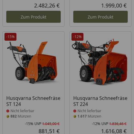
Rabatt in Prozent
Ursprünglicher Preis
Rab
Urs
2.482,26 €
1.999,00 €
Aktueller Preis
Akt
Zum Produkt
Zum Produkt
-15%
-12%
Produkt nicht lieferbar
Produkt nicht lieferbar
Husqvarna Schneefräse
Husqvarna Schneefräse
ST 124
ST 224
Nicht lieferbar
Nicht lieferbar
882
Münzen
1.617
Münzen
-15%
UVP
1.045,00 €
-12%
UVP
1.836,46 €
Rabatt in Prozent
Ursprünglicher Preis
Rab
Urs
881,51 €
1.616,08 €