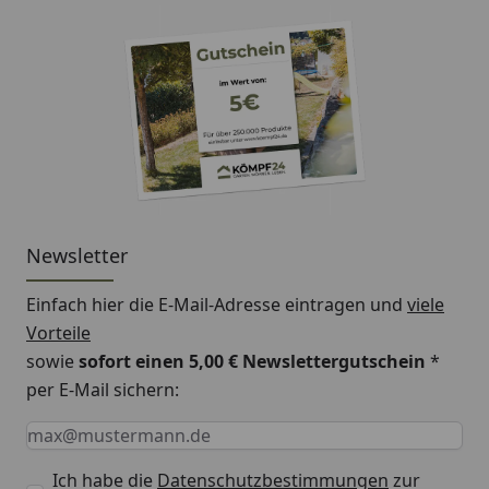
Newsletter
Einfach hier die E-Mail-Adresse eintragen und
viele
Vorteile
sowie
sofort einen 5,00 € Newslettergutschein
*
per E-Mail sichern:
Keine Eingabe erforderlich
Eingabe erforderlich
E-Mail *
Ich habe die
Datenschutzbestimmungen
zur