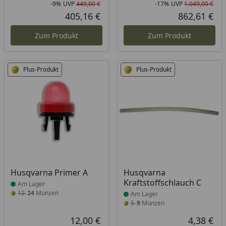
-9%
UVP
449,00 €
-17%
UVP
1.049,00 €
Rabatt in Prozent
Ursprünglicher Preis
Rab
Urs
405,16 €
862,61 €
Aktueller Preis
Akt
Zum Produkt
Zum Produkt
Plus-Produkt
Plus-Produkt
Produkt am Lager
Produkt am Lager
Husqvarna Primer A
Husqvarna
Kraftstoffschlauch C
Am Lager
12
24
Münzen
Am Lager
5
9
Münzen
12,00 €
4,38 €