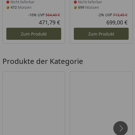
Nicht lieferbar
Nicht lieferbar
472
Münzen
699
Münzen
-16%
UVP
564,40 €
-2%
UVP
713,45 €
Rabatt in Prozent
Ursprünglicher Preis
Rab
Urs
471,79 €
699,00 €
Aktueller Preis
Akt
Zum Produkt
Zum Produkt
Produkte der Kategorie