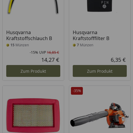
Husqvarna
Husqvarna
Kraftstoffschlauch B
Kraftstofffilter B
15
Münzen
7
Münzen
-15%
UVP
16,85 €
Rabatt in Prozent
Ursprünglicher Preis
14,27 €
6,35 €
Aktueller Preis
Akt
Zum Produkt
Zum Produkt
-35%