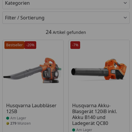
Kategorien
Filter / Sortierung
24
Artikel gefunden
Bestseller
-20%
-7%
Produkt am Lager
Produkt am Lager
Husqvarna Laubbläser
Husqvarna Akku-
125B
Blasgerät 120iB inkl.
Akku B140 und
Am Lager
Ladegerät QC80
279
Münzen
Am Lager