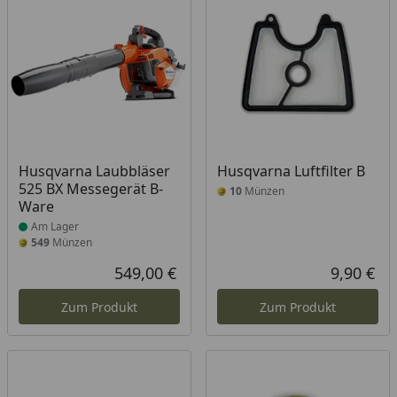
Produkt am Lager
Husqvarna Laubbläser
Husqvarna Luftfilter B
525 BX Messegerät B-
10
Münzen
Ware
Am Lager
549
Münzen
549,00 €
9,90 €
Aktueller Preis
Akt
Zum Produkt
Zum Produkt