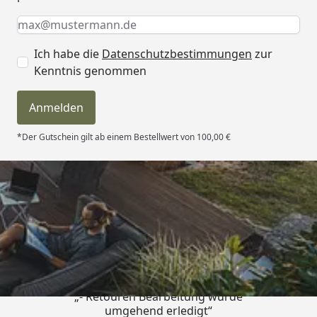
Keine Eingabe erforderlich
Eingabe erforderlich
E-Mail *
Ich habe die
Datenschutzbestimmungen
zur
Kenntnis genommen
Anmelden
*Der Gutschein gilt ab einem Bestellwert von 100,00 €
Trusted Shops
4,81
/ 5
„- Retouren Bearbeitung wurde
umgehend erledigt“