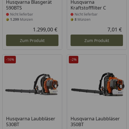
Produkt nicht lieferbar
Produkt nicht lieferbar
Husqvarna Blasgerät
Husqvarna
590BTS
Kraftstofffilter C
Nicht lieferbar
Nicht lieferbar
1.299
Münzen
8
Münzen
1.299,00 €
7,01 €
Aktueller Preis
Akt
Zum Produkt
Zum Produkt
-16%
-2%
Produkt nicht lieferbar
Produkt nicht lieferbar
Husqvarna Laubbläser
Husqvarna Laubbläser
530BT
350BT