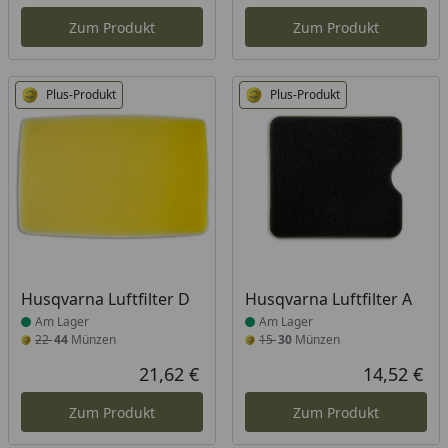
Aktueller Preis
Akt
Zum Produkt
Zum Produkt
Plus-Produkt
Plus-Produkt
Produkt am Lager
Produkt am Lager
Husqvarna Luftfilter D
Husqvarna Luftfilter A
Am Lager
Am Lager
22
44
Münzen
15
30
Münzen
21,62 €
14,52 €
Aktueller Preis
Akt
Zum Produkt
Zum Produkt