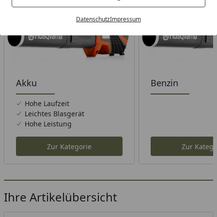
Datenschutz
Impressum
Akku
Benzin
Hohe Laufzeit
Leichtes Blasgerät
Hohe Leistung
Zur Kategorie
Zur Katego
Ihre Artikelübersicht