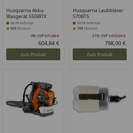
Produkt nicht lieferbar
Produkt nicht lieferbar
Husqvarna Akku-
Husqvarna Laubbläser
Blasgerät 550iBTX
570BTS
Nicht lieferbar
Nicht lieferbar
605
Münzen
798
Münzen
-9%
UVP
671,43 €
-21%
UVP
1.019,00 €
Rabatt in Prozent
Ursprünglicher Preis
Rab
Urs
604,84 €
798,00 €
Aktueller Preis
Akt
Zum Produkt
Zum Produkt