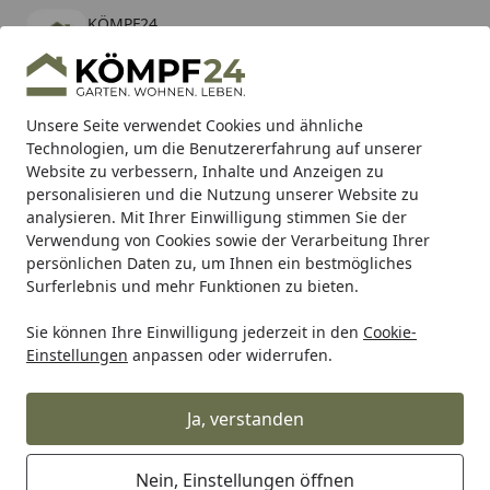
KÖMPF24
Öffnen
Banner schließen
KÖMPF24
kostenlos - Im App Store
Alle Produkte
Mein Konto
Wunschl
Eink
Unsere Seite verwendet Cookies und ähnliche
Technologien, um die Benutzererfahrung auf unserer
Hotline
4,81
/ 5
Suchen
Website zu verbessern, Inhalte und Anzeigen zu
personalisieren und die Nutzung unserer Website zu
analysieren. Mit Ihrer Einwilligung stimmen Sie der
Karibu Pools inkl. gratis Sandfilteranlage & Pool-
Verwendung von Cookies sowie der Verarbeitung Ihrer
Starterset (Gesamtwert bis 468,99€)
persönlichen Daten zu, um Ihnen ein bestmögliches
Surferlebnis und mehr Funktionen zu bieten.
Husqvarna
Bodenpflege
Laubblasgeräte
Sie können Ihre Einwilligung jederzeit in den
Cookie-
Startseite
Einstellungen
anpassen oder widerrufen.
Husqvarna Laubblasgeräte
Ja, verstanden
Wählen Sie Ihre Wunschkategorie
Nein, Einstellungen öffnen