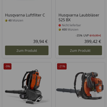
Produkt nicht lieferbar
Husqvarna Luftfilter C
Husqvarna Laubbläser
525 BX
40
Münzen
Nicht lieferbar
400
Münzen
-35%
UVP
619,99 €
Rab
Urs
39,94 €
399,42 €
Aktueller Preis
Akt
Zum Produkt
Zum Produkt
-9%
-21%