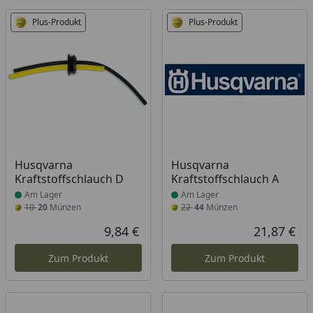
Plus-Produkt
Plus-Produkt
Produkt am Lager
Produkt am Lager
Husqvarna
Husqvarna
Kraftstoffschlauch D
Kraftstoffschlauch A
Am Lager
Am Lager
10
20
Münzen
22
44
Münzen
9,84 €
21,87 €
Aktueller Preis
Akt
Zum Produkt
Zum Produkt