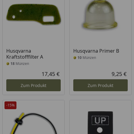
Husqvarna
Husqvarna Primer B
Kraftstofffilter A
10
Münzen
18
Münzen
17,45 €
9,25 €
Aktueller Preis
Akt
Zum Produkt
Zum Produkt
-15%