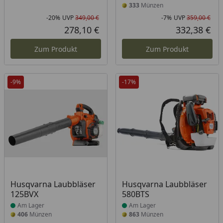
333
Münzen
-20%
UVP
349,00 €
-7%
UVP
359,00 €
Rabatt in Prozent
Ursprünglicher Preis
Rab
Urs
278,10 €
332,38 €
Aktueller Preis
Akt
Zum Produkt
Zum Produkt
-9%
-17%
Produkt am Lager
Produkt am Lager
Husqvarna Laubbläser
Husqvarna Laubbläser
125BVX
580BTS
Am Lager
Am Lager
406
Münzen
863
Münzen