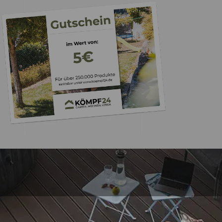
Trusted Shops
„- Retouren Bearbe
umgehend erl