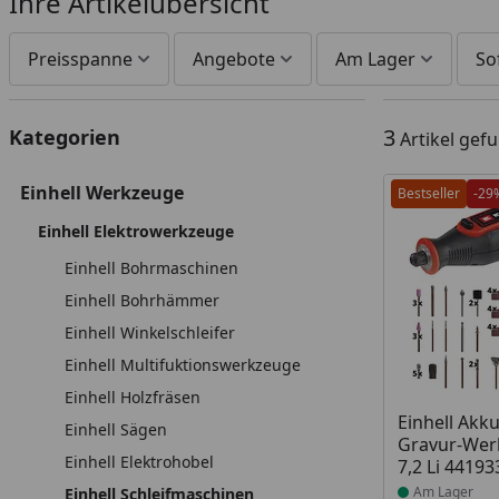
Ihre Artikelübersicht
Preisspanne
Angebote
Am Lager
So
3
Kategorien
Artikel gef
Einhell Werkzeuge
Bestseller
-29
Einhell Elektrowerkzeuge
Einhell Bohrmaschinen
Einhell Bohrhämmer
Einhell Winkelschleifer
Einhell Multifuktionswerkzeuge
Einhell Holzfräsen
Produkt am
Einhell Akku
Einhell Sägen
Gravur-Wer
Einhell Elektrohobel
7,2 Li 44193
Am Lager
Einhell Schleifmaschinen