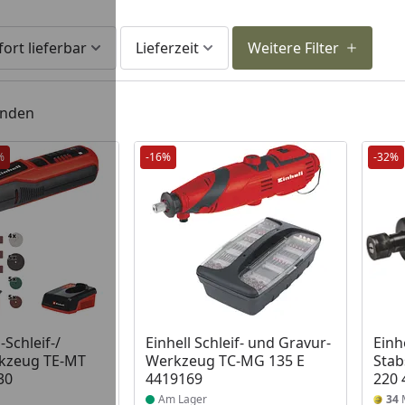
fort lieferbar
Lieferzeit
Weitere Filter
unden
%
-16%
-32%
 Lager
Produkt am Lager
-Schleif-/
Einhell Schleif- und Gravur-
Einh
kzeug TE-MT
Werkzeug TC-MG 135 E
Stab
30
4419169
220 
Am Lager
34