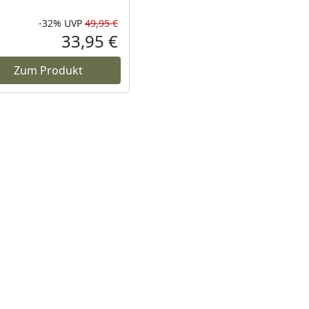
-32%
UVP
49,95 €
Prozent
cher Preis
Rabatt in Prozent
Ursprünglicher Preis
33,95 €
reis
Aktueller Preis
Zum Produkt