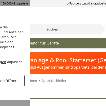
150.000+ Ersatzteile
Fachberatung & individuell
m die
Suche
e und Anzeigen
ieren. Mit
owie der
nmaschinen
Zubehör für Geräte
mögliches
tis Sandfilteranlage & Pool-Starterset (
ngen
anpassen
ilter&Pflege gratis! Ausgenommen sind Sparsets, bei denen 
gen öffnen
inhell Schleifmaschinen
Spezialschleifer