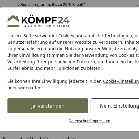
Bonusprogramm: Bis zu 25 % Rabatt*
Hotline
07051 / 9 22 22
4,81
/ 5
Mo-Fr. 8-16 Uhr
25.957 Bewertungen
Unsere Seite verwendet Cookies und ähnliche Technologien, u
Alle Produkte
Highlights
Tipps & Tricks
Alle Produkte
Benutzererfahrung auf unserer Website zu verbessern, Inhalt
zu personalisieren und die Nutzung unserer Website zu analys
Ihrer Einwilligung stimmen Sie der Verwendung von Cookies s
Einhell
Einhell Werkzeuge
Gartengeräte & Garte
Verarbeitung Ihrer persönlichen Daten zu, um Ihnen ein best
Surferlebnis und mehr Funktionen zu bieten.
Karibu Pools inkl. gra
Sie können Ihre Einwilligung jederzeit in den
Cookie-Einstellu
oder widerrufen.
Dein Traumpool im Sorglos-Paket: F
Ja, verstanden
Nein, Einstellun
Einhell
Einhell Werkzeuge
Einhell Elektrowerkzeuge
E
Startseite
Einhell Spezialschleifer
Datenschutz
Impressum