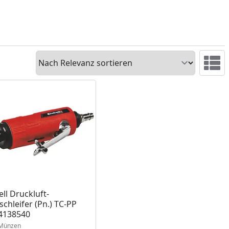
Sortieren
Ansicht 
ell Druckluft-
schleifer (Pn.) TC-PP
4138540
Münzen