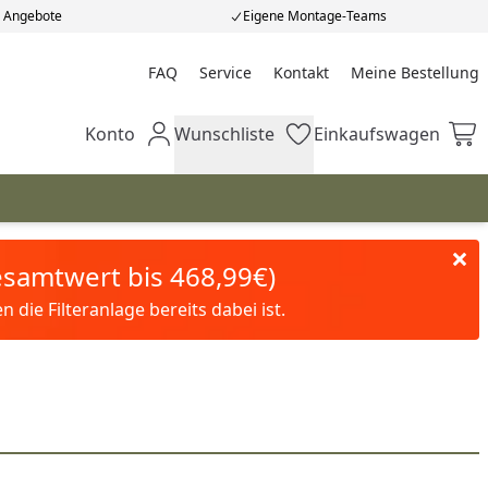
e Angebote
Eigene Montage-Teams
FAQ
Service
Kontakt
Meine Bestellung
Meine Bestellung
Konto
Wunschliste
Einkaufswagen
Mein Konto
Wunschliste
Einkaufswagen
Gesamtwert bis 468,99€)
die Filteranlage bereits dabei ist.