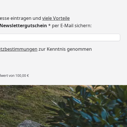
dresse eintragen und
viele Vorteile
€ Newslettergutschein
* per E-Mail sichern:
h
utzbestimmungen
zur Kenntnis genommen
lwert von 100,00 €