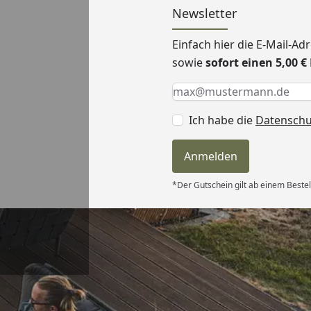
Newsletter
Einfach hier die E-Mail-A
sowie
sofort einen 5,00 
Keine Eingabe erforderlic
Eingabe erforderlich
E-Mail *
Ich habe die
Datensch
Anmelden
*Der Gutschein gilt ab einem Bestel
Versand
itung wurde
edigt“