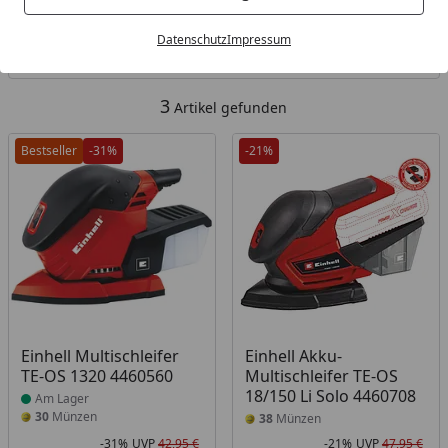
Kategorien
Datenschutz
Impressum
Filter / Sortierung
3
Artikel gefunden
Bestseller
-31%
-21%
Produkt am Lager
Einhell Multischleifer
Einhell Akku-
TE-OS 1320 4460560
Multischleifer TE-OS
18/150 Li Solo 4460708
Am Lager
30
Münzen
38
Münzen
-31%
UVP
42,95 €
-21%
UVP
47,95 €