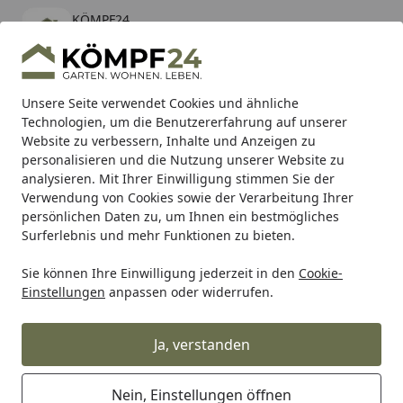
KÖMPF24
Öffnen
Banner schließen
KÖMPF24
kostenlos - Im App Store
Alle Produkte
Mein Konto
Wunschl
Eink
Unsere Seite verwendet Cookies und ähnliche
Technologien, um die Benutzererfahrung auf unserer
Hotline
4,81
/ 5
Suchen
Website zu verbessern, Inhalte und Anzeigen zu
personalisieren und die Nutzung unserer Website zu
analysieren. Mit Ihrer Einwilligung stimmen Sie der
Karibu Pools inkl. gratis Sandfilteranlage & Pool-
Verwendung von Cookies sowie der Verarbeitung Ihrer
Starterset (Gesamtwert bis 468,99€)
persönlichen Daten zu, um Ihnen ein bestmögliches
Surferlebnis und mehr Funktionen zu bieten.
Einhell
Einhell Werkzeuge
Einhell Elektrowerkzeuge
E
Sie können Ihre Einwilligung jederzeit in den
Cookie-
Startseite
Einstellungen
anpassen oder widerrufen.
Einhell Multischleifer
Ja, verstanden
Ihre Artikelübersicht
Nein, Einstellungen öffnen