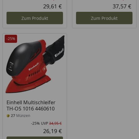
Rabatt in Prozent
Ursprünglicher Preis
Rab
Urs
29,61 €
37,57 €
Aktueller Preis
Akt
Zum Produkt
Zum Produkt
-25%
Einhell Multischleifer
TH-OS 1016 4460610
27
Münzen
-25%
UVP
34,95 €
Rabatt in Prozent
Ursprünglicher Preis
26,19 €
Aktueller Preis