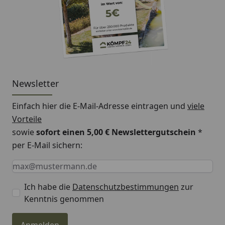
Newsletter
Einfach hier die E-Mail-Adresse eintragen und
viele
Vorteile
sowie
sofort einen 5,00 € Newslettergutschein
*
per E-Mail sichern:
Keine Eingabe erforderlich
Eingabe erforderlich
E-Mail *
Ich habe die
Datenschutzbestimmungen
zur
Kenntnis genommen
Anmelden