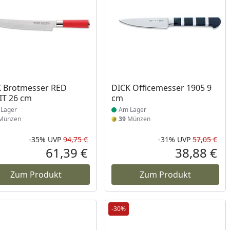
ukt am Lager
Produkt am Lager
 Brotmesser RED
DICK Officemesser 1905 9
IT 26 cm
cm
Lager
Am Lager
Münzen
39
Münzen
-35%
UVP
94,75 €
-31%
UVP
57,05 €
Prozent
cher Preis
Rabatt in Prozent
Ursprünglicher Preis
Rab
Urs
61,39 €
38,88 €
reis
Aktueller Preis
Akt
Zum Produkt
Zum Produkt
-30%