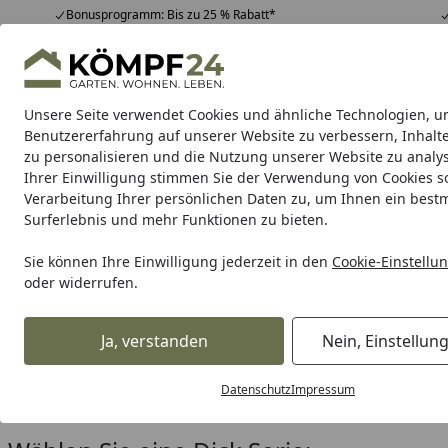
Bonusprogramm: Bis zu 25 % Rabatt*
Hotline
07051 / 9 22 22
4,81
/ 5
Mo-Fr. 8-16 Uhr
25.956 Bewertungen
Unsere Seite verwendet Cookies und ähnliche Technologien, u
Alle Produkte
Highlights
Tipps & Tricks
Alle Produkte
Benutzererfahrung auf unserer Website zu verbessern, Inhalt
zu personalisieren und die Nutzung unserer Website zu analys
Ihrer Einwilligung stimmen Sie der Verwendung von Cookies s
DICK
DICK Serien
DICK Messer
DICK Messerset
Verarbeitung Ihrer persönlichen Daten zu, um Ihnen ein best
Surferlebnis und mehr Funktionen zu bieten.
Karibu Pools inkl. gra
Sie können Ihre Einwilligung jederzeit in den
Cookie-Einstellu
oder widerrufen.
Dein Traumpool im Sorglos-Paket: F
Ja, verstanden
Nein, Einstellun
DICK
DICK Serien
Startseite
Dick Serien
Datenschutz
Impressum