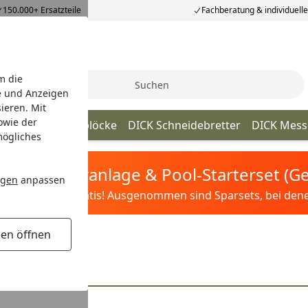
150.000+ Ersatzteile
Fachberatung & individuell
m die
Suche
e und Anzeigen
ieren. Mit
owie der
s
DICK Messerblöcke
DICK Schneidebretter
DICK Mess
mögliches
tis Sandfilteranlage & Pool-Starterset (
ngen
anpassen
ilter&Pflege gratis! Ausgenommen sind Sparsets, bei denen 
gen öffnen