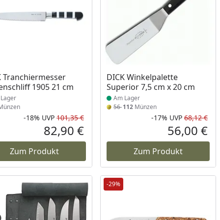
ukt am Lager
Produkt am Lager
 Tranchiermesser
DICK Winkelpalette
enschliff 1905 21 cm
Superior 7,5 cm x 20 cm
Lager
Am Lager
Münzen
56
112
Münzen
-18%
UVP
101,35 €
-17%
UVP
68,12 €
Prozent
cher Preis
Rabatt in Prozent
Ursprünglicher Preis
Rab
Urs
82,90 €
56,00 €
reis
Aktueller Preis
Akt
Zum Produkt
Zum Produkt
-29%