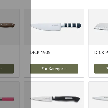
DICK 1905
DICK P
e
Zur Kategorie