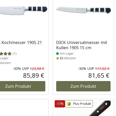
ukt am Lager
Produkt am Lager
 Kochmesser 1905 21
DICK Universalmesser mit
Kullen 1905 15 cm
(1)
Am Lager
Lager
82
Münzen
Münzen
-30%
UVP
123,58 €
-30%
UVP
117,02 €
Rabatt in Prozent
Ursprünglicher Preis
Rab
Urs
85,89 €
81,65 €
reis
Aktueller Preis
Akt
Zum Produkt
Zum Produkt
-17%
Plus-Produkt