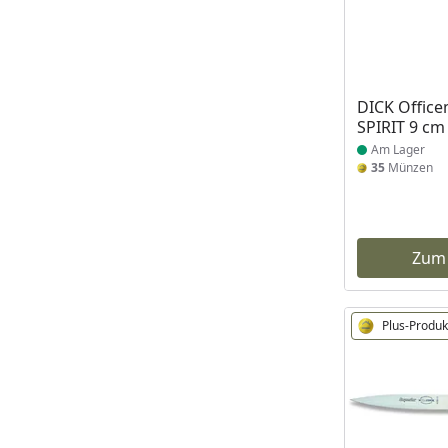
Produkt am
DICK Offic
SPIRIT 9 cm
Am Lager
35
Münzen
Zum
Plus-Produk