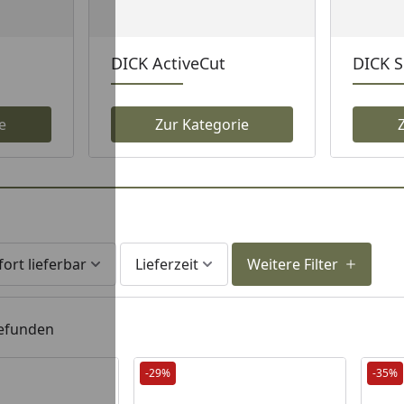
DICK ActiveCut
DICK S
e
Zur Kategorie
fort lieferbar
Lieferzeit
Weitere Filter
gefunden
-29%
-35%