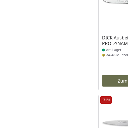
Produkt am
DICK Ausbe
PRODYNAMI
Am Lager
24
48
Münze
Zum
-31%