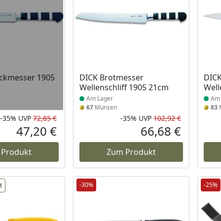
 Lager
Produkt am Lager
Prod
eckmesser 1905
DICK Brotmesser
DICK
Wellenschliff 1905 21cm
Well
Am Lager
Am 
67
Münzen
83
-35%
UVP
72,85 €
-35%
UVP
102,92 €
Rabatt in Prozent
Ursprünglicher Preis
Rabatt in 
Ursprüngli
47,20 €
66,68 €
Aktueller Preis
Aktueller P
 Produkt
Zum Produkt
-30%
-25%
t