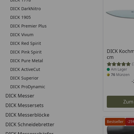
DICK DarkNitro
DICK 1905
DICK Premier Plus
DICK Vivum
DICK Red Spirit
Produkt am
DICK Kochm
DICK Pink Spirit
cm
DICK Pure Metal
(
DICK ActiveCut
Am Lager
76
Münzen
DICK Superior
DICK ProDynamic
DICK Messer
Zum
DICK Messersets
DICK Messerblöcke
Bestseller
-25
DICK Schneidebretter