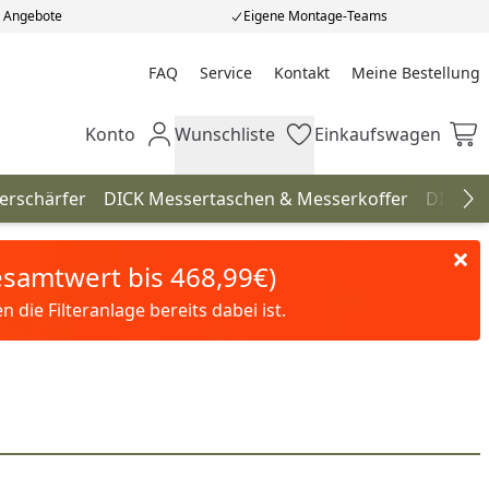
e Angebote
Eigene Montage-Teams
FAQ
Service
Kontakt
Meine Bestellung
Meine Bestellung
Konto
Wunschliste
Einkaufswagen
Mein Konto
Wunschliste
Einkaufswagen
erschärfer
DICK Messertaschen & Messerkoffer
DICK S
Na
Gesamtwert bis 468,99€)
die Filteranlage bereits dabei ist.