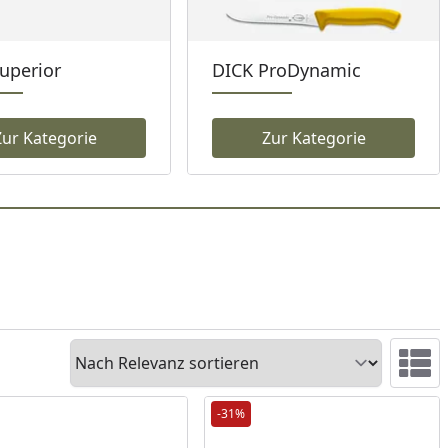
uperior
DICK ProDynamic
Zur Kategorie
Zur Kategorie
Sortieren
Ansicht 
-31%