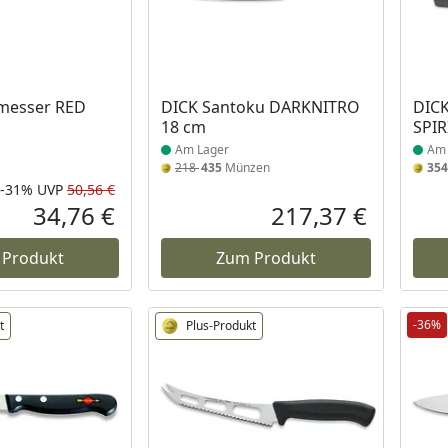
 Lager
Produkt am Lager
Prod
emesser RED
DICK Santoku DARKNITRO
DICK
18 cm
SPIR
Am Lager
Am 
218
435
Münzen
354
-31%
UVP
50,56 €
Rabatt in Prozent
Ursprünglicher Preis
34,76 €
217,37 €
Aktueller Preis
Aktueller P
 Produkt
Zum Produkt
-36%
t
Plus-Produkt