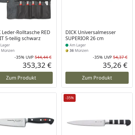
ukt am Lager
Produkt am Lager
 Leder-Rolltasche RED
DICK Universalmesser
IT 5-teilig schwarz
SUPERIOR 26 cm
Lager
Am Lager
Münzen
36
Münzen
-35%
UVP
544,44 €
-35%
UVP
54,37 €
Rabatt in Prozent
Ursprünglicher Preis
Rab
Urs
353,32 €
35,26 €
reis
Aktueller Preis
Akt
Zum Produkt
Zum Produkt
-35%