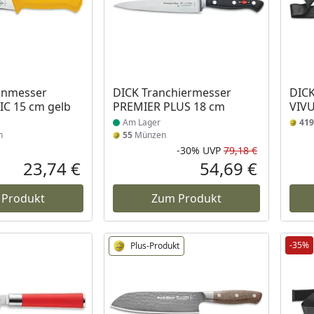
 Lager
Produkt am Lager
inmesser
DICK Tranchiermesser
DICK
C 15 cm gelb
PREMIER PLUS 18 cm
VIVU
Am Lager
419
n
55
Münzen
-30%
UVP
79,18 €
Rabatt in 
Ursprüngli
23,74 €
54,69 €
Aktueller Preis
Aktueller P
 Produkt
Zum Produkt
-35%
Plus-Produkt