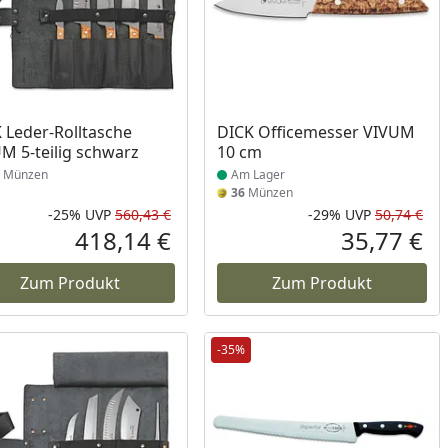
Produkt am Lager
 Leder-Rolltasche
DICK Officemesser VIVUM
M 5-teilig schwarz
10 cm
Münzen
Am Lager
36
Münzen
-25%
UVP
560,43 €
-29%
UVP
50,74 €
Prozent
cher Preis
Rabatt in Prozent
Ursprünglicher Preis
Rab
Urs
418,14 €
35,77 €
reis
Aktueller Preis
Akt
Zum Produkt
Zum Produkt
-35%